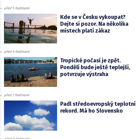
před 5 hodinami
Kde se v Česku vykoupat?
Dejte si pozor. Na několika
místech platí zákaz
před 6 hodinami
Tropické počasí je zpět.
Pondělí bude ještě teplejší,
potvrzuje výstraha
před 7 hodinami
Padl středoevropský teplotní
rekord. Má ho Slovensko
před 8 hodinami