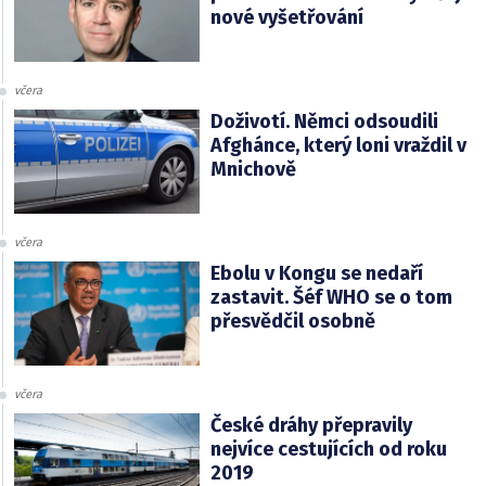
nové vyšetřování
včera
Doživotí. Němci odsoudili
Afghánce, který loni vraždil v
Mnichově
včera
Ebolu v Kongu se nedaří
zastavit. Šéf WHO se o tom
přesvědčil osobně
včera
České dráhy přepravily
nejvíce cestujících od roku
2019