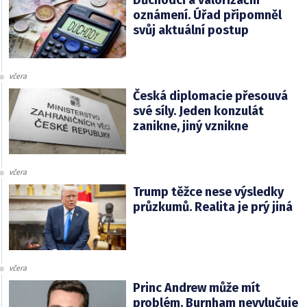
oznámení. Úřad připomněl
svůj aktuální postup
včera
Česká diplomacie přesouvá
své síly. Jeden konzulát
zanikne, jiný vznikne
včera
Trump těžce nese výsledky
průzkumů. Realita je prý jiná
včera
Princ Andrew může mít
problém. Burnham nevylučuje