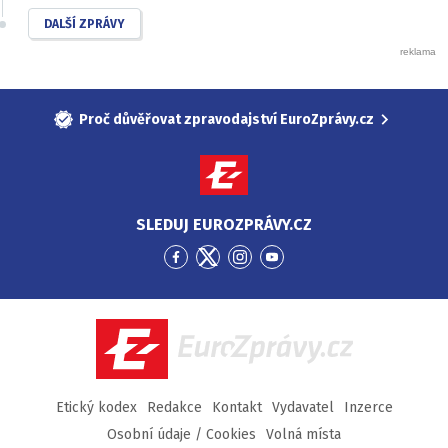
DALŠÍ ZPRÁVY
Proč důvěřovat zpravodajství EuroZprávy.cz
SLEDUJ EUROZPRÁVY.CZ
Přejít
Přejít
Přejít
Přejít
na
na
na
na
Facebook
Twitter
Instagram
YouTube
EuroZprávy.cz
Etický kodex
Redakce
Kontakt
Vydavatel
Inzerce
Osobní údaje / Cookies
Volná místa