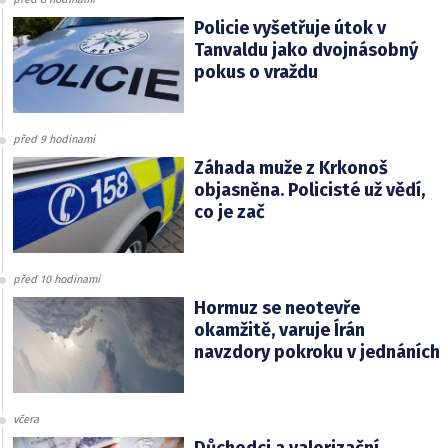
Policie vyšetřuje útok v
Tanvaldu jako dvojnásobný
pokus o vraždu
před 9 hodinami
Záhada muže z Krkonoš
objasněna. Policisté už vědí,
co je zač
před 10 hodinami
Hormuz se neotevře
okamžitě, varuje Írán
navzdory pokroku v jednáních
včera
Důchodci a valorizační