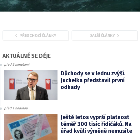
PŘEDCHOZÍ ČLÁNKY
DALŠÍ ČLÁNKY
AKTUÁLNĚ SE DĚJE
před 3 minutami
Důchody se v lednu zvýší.
Juchelka představil první
odhady
před 1 hodinou
Ještě letos vyprší platnost
téměř 300 tisíc řidičáků. Na
úřad kvůli výměně nemusíte