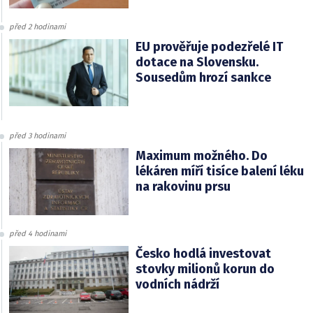
před 2 hodinami
EU prověřuje podezřelé IT
dotace na Slovensku.
Sousedům hrozí sankce
před 3 hodinami
Maximum možného. Do
lékáren míří tisíce balení léku
na rakovinu prsu
před 4 hodinami
Česko hodlá investovat
stovky milionů korun do
vodních nádrží