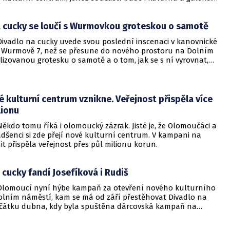
ovy ozdobí také nové logo.
a cucky se loučí s Wurmovkou groteskou o samotě
ivadlo na cucky uvede svou poslední inscenaci v kanovnické
a Wurmově 7, než se přesune do nového prostoru na Dolním
lizovanou grotesku o samotě a o tom, jak se s ní vyrovnat,
 nastudovala režisérka Tereza Říhová.
kulturní centrum vznikne. Veřejnost přispěla více
lionu
kdo tomu říká i olomoucký zázrak. Jisté je, že Olomoučáci a
dšenci si zde přejí nové kulturní centrum. V kampani na
it přispěla veřejnost přes půl milionu korun.
 cucky fandí Josefíková i Rudiš
lomoucí nyní hýbe kampaň za otevření nového kulturního
olním náměstí, kam se má od září přestěhovat Divadlo na
ačátku dubna, kdy byla spuštěna dárcovská kampaň na
it.com, dosud veřejnost přispěla více než 120 tisíc korun.
tvím videozdravic Divadlo na cucky podpořily také známé