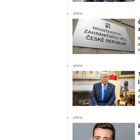
včera
včera
včera