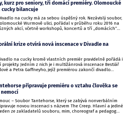
 kurz pro seniory, tři domácí premiéry. Olomoucké
 cucky bilancuje
ivadlo na cucky má za sebou úspěšný rok. Nezávislý soubor,
 v olomoucké Wurmově ulici, pořádal v průběhu roku 2016 na
různých akcí, včetně workshopů, koncertů a tří „domácích“
rální krize otvírá nová inscenace v Divadle na
projekty. Jedním z nich je i multižánrová inscenace Bestiář
ové a Petra Gaffneyho, jejíž premiérou zakončí divadlo
ntehorse připravuje premiéru o vztahu člověka se
 nemocí
mouc – Soubor Tantehorse, který se zabývá nonverbálním
ipravuje novou inscenaci s názvem The Creep. Hlavní a jediné
 jeden ze zakladatelů souboru, mim, choreograf a pedagog
ry. Představení o vztahu člověka se smrtelnou nemocí
ranice fyzického divadla ve studiu Švandova divadla.
 premiéra proběhne v Olomouci.