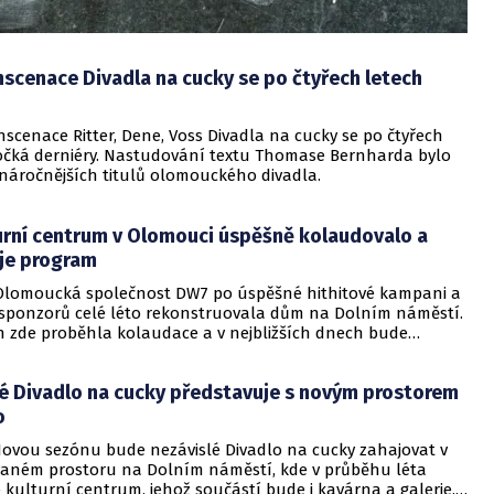
scenace Divadla na cucky se po čtyřech letech
scenace Ritter, Dene, Voss Divadla na cucky se po čtyřech
čká derniéry. Nastudování textu Thomase Bernharda bylo
jnáročnějších titulů olomouckého divadla.
urní centrum v Olomouci úspěšně kolaudovalo a
je program
lomoucká společnost DW7 po úspěšné hithitové kampani a
 sponzorů celé léto rekonstruovala dům na Dolním náměstí.
n zde proběhla kolaudace a v nejbližších dnech bude
edena do provozu galerie, kavárna a divadlo. Kulturní
stane novým sídlem Divadla na cucky.
 Divadlo na cucky představuje s novým prostorem
o
ovou sezónu bude nezávislé Divadlo na cucky zahajovat v
aném prostoru na Dolním náměstí, kde v průběhu léta
 kulturní centrum, jehož součástí bude i kavárna a galerie.