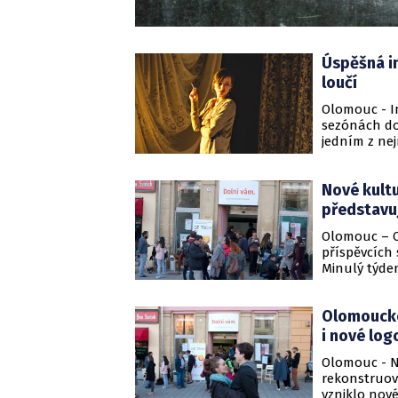
Úspěšná in
loučí
Olomouc - In
sezónách do
jedním z ne
Nové kult
představu
Olomouc – O
příspěvcích
Minulý týde
postupně uv
centrum se 
Olomoucké
i nové log
Olomouc - N
rekonstruov
vzniklo nové