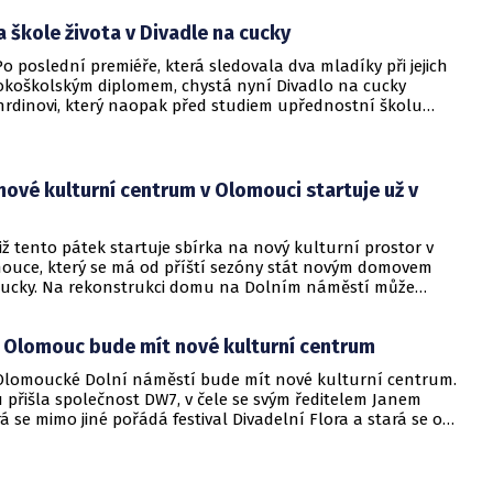
ako Eva Josefíková, Sandra Pogodová nebo Jaroslav Rudiš.
a škole života v Divadle na cucky
 poslední premiéře, která sledovala dva mladíky při jejich
sokoškolským diplomem, chystá nyní Divadlo na cucky
 hrdinovi, který naopak před studiem upřednostní školu
ptaci norského románu Naivní. Super uvede olomoucká
éna pod názvem Ole je frajer.
nové kulturní centrum v Olomouci startuje už v
ž tento pátek startuje sbírka na nový kulturní prostor v
ouce, který se má od příští sezóny stát novým domovem
cucky. Na rekonstrukci domu na Dolním náměstí může
ká veřejnost na serveru Hithit.com.
. Olomouc bude mít nové kulturní centrum
lomoucké Dolní náměstí bude mít nové kulturní centrum.
 přišla společnost DW7, v čele se svým ředitelem Janem
á se mimo jiné pořádá festival Divadelní Flora a stará se o
a na cucky. Otevření nového prostoru pro uměleckou scénu
é aktivity je plánováno na letošní podzim.