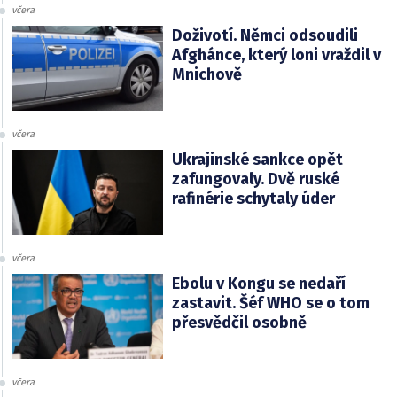
včera
Doživotí. Němci odsoudili
Afghánce, který loni vraždil v
Mnichově
včera
Ukrajinské sankce opět
zafungovaly. Dvě ruské
rafinérie schytaly úder
včera
Ebolu v Kongu se nedaří
zastavit. Šéf WHO se o tom
přesvědčil osobně
včera