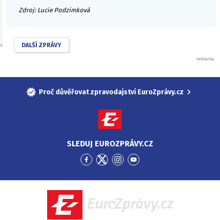
Zdroj: Lucie Podzimková
DALŠÍ ZPRÁVY
Proč důvěřovat zpravodajství EuroZprávy.cz
SLEDUJ EUROZPRÁVY.CZ
Přejít
Přejít
Přejít
Přejít
na
na
na
na
Facebook
Twitter
Instagram
YouTube
EuroZprávy.cz