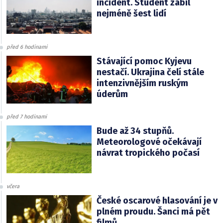
incident. Student zabil
nejméně šest lidí
před 6 hodinami
Stávající pomoc Kyjevu
nestačí. Ukrajina čelí stále
intenzivnějším ruským
úderům
před 7 hodinami
Bude až 34 stupňů.
Meteorologové očekávají
návrat tropického počasí
včera
České oscarové hlasování je v
plném proudu. Šanci má pět
filmů