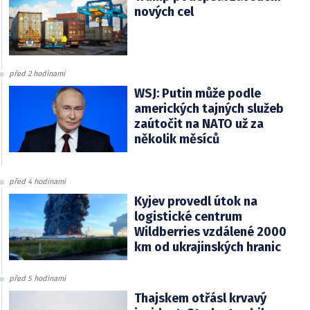
nových cel
před 2 hodinami
WSJ: Putin může podle
amerických tajných služeb
zaútočit na NATO už za
několik měsíců
před 4 hodinami
Kyjev provedl útok na
logistické centrum
Wildberries vzdálené 2000
km od ukrajinských hranic
před 5 hodinami
Thajskem otřásl krvavý