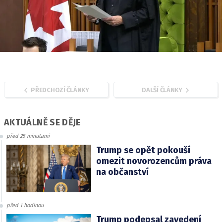
PŘEDCHOZÍ ČLÁNKY
DALŠÍ ČLÁNKY
AKTUÁLNĚ SE DĚJE
před 25 minutami
Trump se opět pokouší
omezit novorozencům práva
na občanství
před 1 hodinou
Trump podepsal zavedení