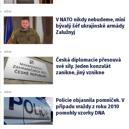
včera
V NATO nikdy nebudeme, míní
bývalý šéf ukrajinské armády
Zalužnyj
včera
Česká diplomacie přesouvá
své síly. Jeden konzulát
zanikne, jiný vznikne
včera
Policie objasnila pomníček. V
případu vraždy z roku 2010
pomohly vzorky DNA