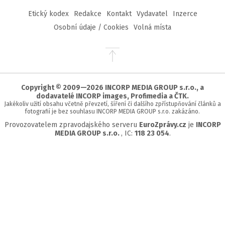
Etický kodex
Redakce
Kontakt
Vydavatel
Inzerce
Osobní údaje / Cookies
Volná místa
Přejít
na
začátek
stránky
Copyright © 2009—2026 INCORP MEDIA GROUP s.r.o., a
dodavatelé INCORP images, Profimedia a ČTK.
Jakékoliv užití obsahu včetně převzetí, šíření či dalšího zpřístupňování článků a
fotografií je bez souhlasu INCORP MEDIA GROUP s.r.o. zakázáno.
Provozovatelem zpravodajského serveru
EuroZprávy.cz
je
INCORP
MEDIA GROUP s.r.o.
, IC:
118 23 054
.