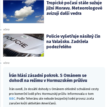
Tropické počasí stále sužuje
jižní Moravu. Meteorologové
avizují další vedra
včera
Policie vyšetřuje násilný čin
na Valašsku. Zadržela
podezřelého
včera
Írán hlásí zásadní pokrok. S Ománem se
dohodl na režimu v Hormuzském průlivu
Írán uvedl, že dosáhl dohody s Ománem ohledně schválené cesty
pro komerční lodě přes Hormuzský průliv. Informovala o tom
BBC
. Podle Teheránu ale nebude bezpečný lodní provoz zcela
zaručen kvůli aktivitám Američanů.