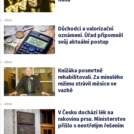
včera
Důchodci a valorizační
oznámení. Úřad připomněl
svůj aktuální postup
včera
Knížáka posmrtně
rehabilitovali. Za minulého
režimu strávil měsíce ve
vazbě
včera
V Česku dochází lék na
rakovinu prsu. Ministerstvo
přišlo s neotřelým řešením