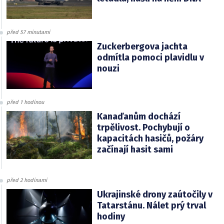
před 57 minutami
Zuckerbergova jachta
odmítla pomoci plavidlu v
nouzi
před 1 hodinou
Kanaďanům dochází
trpělivost. Pochybují o
kapacitách hasičů, požáry
začínají hasit sami
před 2 hodinami
Ukrajinské drony zaútočily v
Tatarstánu. Nálet prý trval
hodiny