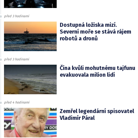
před 3 hodinami
Dostupná ložiska mizí.
Severní moře se stává rájem
robotů a dronů
před 3 hodinami
Čína kvůli mohutnému tajfunu
evakuovala milion lidí
před 4 hodinami
Zemřel legendární spisovatel
Vladimír Páral