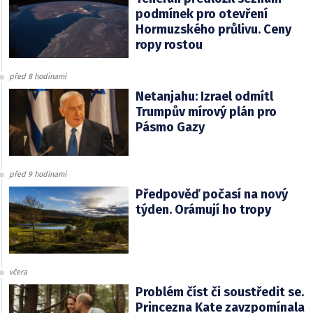
podmínek pro otevření
Hormuzského průlivu. Ceny
ropy rostou
před 8 hodinami
Netanjahu: Izrael odmítl
Trumpův mírový plán pro
Pásmo Gazy
před 9 hodinami
Předpověď počasí na nový
týden. Orámují ho tropy
včera
Problém číst či soustředit se.
Princezna Kate zavzpomínala