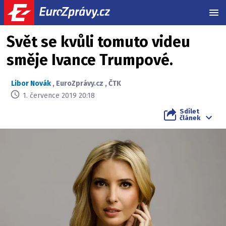
MEN
Svět se kvůli tomuto videu
směje Ivance Trumpové.
Libor Novák
,
EuroZprávy.cz
,
ČTK
1. července 2019 20:18
Sdílet
článek