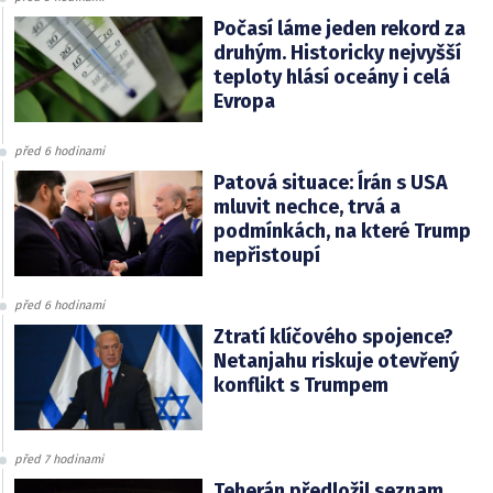
Počasí láme jeden rekord za
druhým. Historicky nejvyšší
teploty hlásí oceány i celá
Evropa
před 6 hodinami
Patová situace: Írán s USA
mluvit nechce, trvá a
podmínkách, na které Trump
nepřistoupí
před 6 hodinami
Ztratí klíčového spojence?
Netanjahu riskuje otevřený
konflikt s Trumpem
před 7 hodinami
Teherán předložil seznam