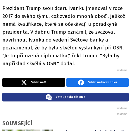
Prezident Trump svou dceru Ivanku jmenoval v roce
2017 do svého týmu, což zvedlo mnohá obočí, jelikož
nemá kvalifikace, které se očekávají u poradkyně
prezidenta. V dubnu Trump oznámil, že zvažoval
navrhnout Ivanku do vedení Světové banky a
poznamenal, že by byla skvělou vyslankyní při OSN.
"Je to přirozená diplomatka," řekl Trump. "Byla by
například skvělá v OSN," dodal.
Sdílet na X
Sdílet na Facebooku
Vstoupit do diskuze
SOUVISEJÍCÍ