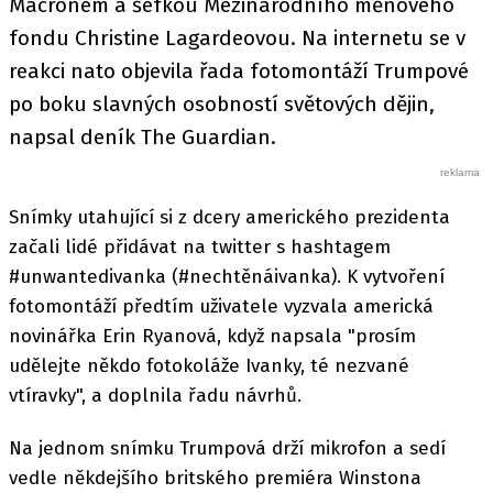
Macronem a šéfkou Mezinárodního měnového
fondu Christine Lagardeovou. Na internetu se v
reakci nato objevila řada fotomontáží Trumpové
po boku slavných osobností světových dějin,
napsal deník The Guardian.
Snímky utahující si z dcery amerického prezidenta
začali lidé přidávat na twitter s hashtagem
#unwantedivanka (#nechtěnáivanka). K vytvoření
fotomontáží předtím uživatele vyzvala americká
novinářka Erin Ryanová, když napsala "prosím
udělejte někdo fotokoláže Ivanky, té nezvané
vtíravky", a doplnila řadu návrhů.
Na jednom snímku Trumpová drží mikrofon a sedí
vedle někdejšího britského premiéra Winstona