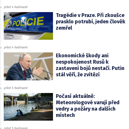
před 4 hodinami
Tragédie v Praze. Při zkoušce
prasklo potrubí, jeden člověk
zemřel
před 4 hodinami
Ekonomické škody ani
nespokojenost Rusů k
zastavení bojů nestačí. Putin
stál věří, že zvítězí
před 5 hodinami
Počasí aktuálně:
Meteorologové varují před
vedry a požáry na dalších
místech
před 5 hodinami