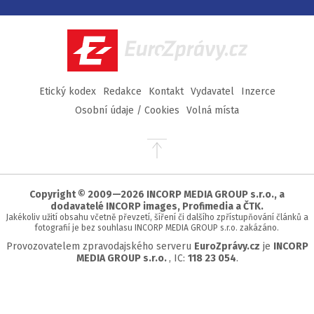
na
na
na
na
Facebook
Twitter
Instagram
YouTube
EuroZprávy.cz
Etický kodex
Redakce
Kontakt
Vydavatel
Inzerce
Osobní údaje / Cookies
Volná místa
Přejít
na
začátek
stránky
Copyright © 2009—2026 INCORP MEDIA GROUP s.r.o., a
dodavatelé INCORP images, Profimedia a ČTK.
Jakékoliv užití obsahu včetně převzetí, šíření či dalšího zpřístupňování článků a
fotografií je bez souhlasu INCORP MEDIA GROUP s.r.o. zakázáno.
Provozovatelem zpravodajského serveru
EuroZprávy.cz
je
INCORP
MEDIA GROUP s.r.o.
, IC:
118 23 054
.