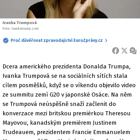
Ivanka Trumpová
Foto: ivankatrump.com
Proč důvěřovat zpravodajství EuroZprávy.cz
FACEBOOK
X
ZPR
Dcera amerického prezidenta Donalda Trumpa,
Ivanka Trumpová se na sociálních sítích stala
cílem posměšků, když se o víkendu objevilo video
ze summitu zemí G20 v japonské Osáce. Na něm
se Trumpová neúspěšně snaží začlenit do
konverzace mezi britskou premiérkou Theresou
Mayovou, kanadským premiérem Justinem
Trudeauem, prezidentem Francie Emmanuelem