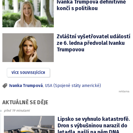
Ivanka Trumpová definitivně
končí s politikou
Zvláštní vyšetřovatel událostí
ze 6. ledna předvolal Ivanku
Trumpovou
VÍCE SOUVISEJÍCÍCH
Ivanka Trumpová
,
USA (Spojené státy americké)
AKTUÁLNĚ SE DĚJE
před 19 minutami
Lipsko se vyhnulo katastrofě.
Dron s výbušninou narazil do
letadla, našli na něm DNA