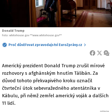
Donald Trump
Foto: whitehouse.gov **www.whitehouse.gov**
Proč důvěřovat zpravodajství EuroZprávy.cz
FACEBOOK
X
ZPR
Americký prezident Donald Trump zrušil mírové
rozhovory s afghánským hnutím Tálibán. Za
důvod tohoto překvapivého kroku označil
čtvrteční útok sebevražedného atentátníka v
Kábulu, při němž zemřel americký voják a dalších
11 lidí.