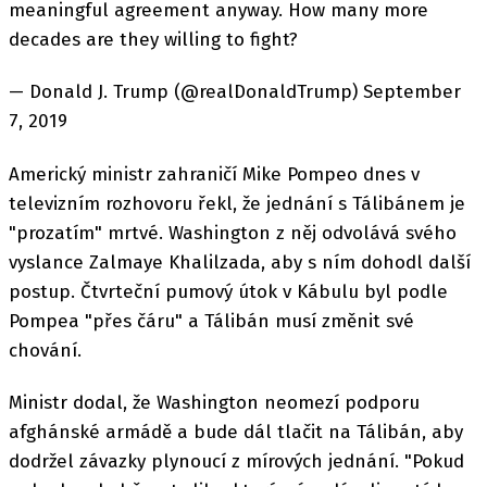
meaningful agreement anyway. How many more
decades are they willing to fight?
— Donald J. Trump (@realDonaldTrump) September
7, 2019
Americký ministr zahraničí Mike Pompeo dnes v
televizním rozhovoru řekl, že jednání s Tálibánem je
"prozatím" mrtvé. Washington z něj odvolává svého
vyslance Zalmaye Khalilzada, aby s ním dohodl další
postup. Čtvrteční pumový útok v Kábulu byl podle
Pompea "přes čáru" a Tálibán musí změnit své
chování.
Ministr dodal, že Washington neomezí podporu
afghánské armádě a bude dál tlačit na Tálibán, aby
dodržel závazky plynoucí z mírových jednání. "Pokud