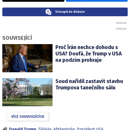
Vstoupit do diskuze
SOUVISEJÍCÍ
Proč Írán nechce dohodu s
USA? Doufá, že Trump v USA
na podzim prohraje
Soud nařídil zastavit stavbu
Trumpova tanečního sálu
VÍCE SOUVISEJÍCÍCH
Donald Trump
,
Tálibán
,
Afghanistán
,
Prezident USA
,