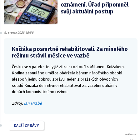
oznámení. Úřad připomněl
svůj aktuální postup
6. srpna 2026 18:56
Knížáka posmrtně rehabilitovali. Za minulého
režimu strávil měsíce ve vazbě
Česko se v pátek - tedy již zítra - rozloučí s Milanem Knížákem.
Rodina zesnulého umělce obdržela během náročného období
alespoň jednu dobrou zprávu. Jeden z pražských obvodních
soudů Knížáka definitivně rehabilitoval za vazební stíhání v
dobách komunistického režimu.
Zdroj:
Jan Hrabě
DALŠÍ ZPRÁVY