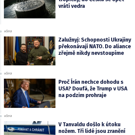
vrátí vedra
včera
Zalužnyj: Schopnosti Ukrajiny
překonávají NATO. Do aliance
zřejmě nikdy nevstoupíme
včera
Proč Írán nechce dohodu s
USA? Doufá, že Trump v USA
na podzim prohraje
včera
V Tanvaldu došlo k útoku
nožem. Tři lidé jsou zranění