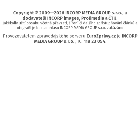
stránky
Copyright © 2009—2026 INCORP MEDIA GROUP s.r.o., a
dodavatelé INCORP images, Profimedia a ČTK.
Jakékoliv užití obsahu včetně převzetí, šíření či dalšího zpřístupňování článků a
fotografií je bez souhlasu INCORP MEDIA GROUP s.r.o. zakázáno.
Provozovatelem zpravodajského serveru
EuroZprávy.cz
je
INCORP
MEDIA GROUP s.r.o.
, IC:
118 23 054
.