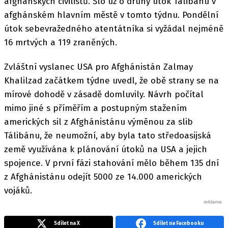
afghánských civilistů. Šlo už o druhý útok Tálibánu v
afghánském hlavním městě v tomto týdnu. Pondělní
útok sebevražedného atentátníka si vyžádal nejméně
16 mrtvých a 119 zraněných.
Zvláštní vyslanec USA pro Afghánistán Zalmay
Khalilzad začátkem týdne uvedl, že obě strany se na
mírové dohodě v zásadě domluvily. Návrh počítal
mimo jiné s příměřím a postupným stažením
amerických sil z Afghánistánu výměnou za slib
Tálibánu, že neumožní, aby byla tato středoasijská
země využívána k plánování útoků na USA a jejich
spojence. V první fázi stahování mělo během 135 dní
z Afghánistánu odejít 5000 ze 14.000 amerických
vojáků.
Sdílet na X
Sdílet na Facebooku