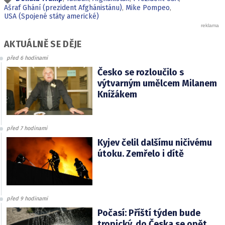
Ašraf Ghání (prezident Afghánistánu)
,
Mike Pompeo
,
USA (Spojené státy americké)
AKTUÁLNĚ SE DĚJE
před 6 hodinami
Česko se rozloučilo s
výtvarným umělcem Milanem
Knížákem
před 7 hodinami
Kyjev čelil dalšímu ničivému
útoku. Zemřelo i dítě
před 9 hodinami
Počasí: Příští týden bude
tropický, do Česka se opět