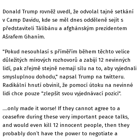
Donald Trump rovněž uvedl, že odvolal tajné setkání
v Camp Davidu, kde se měl dnes odděleně sejít s
představiteli Tálibánu a afghánským prezidentem
Ašrafem Ghaním.
"Pokud nesouhlasí s příměřím během těchto velice
důležitých mírových rozhovorů a zabijí 12 nevinných
lidí, pak zřejmě stejně nemají sílu na to, aby vyjednali
smysluplnou dohodu," napsal Trump na twitteru.
Radikální hnutí obvinil, že pomocí útoku na nevinné
lidi chce pouze "zlepšit svou vyjednávací pozici".
....only made it worse! If they cannot agree to a
ceasefire during these very important peace talks,
and would even kill 12 innocent people, then they
probably don’t have the power to negotiate a