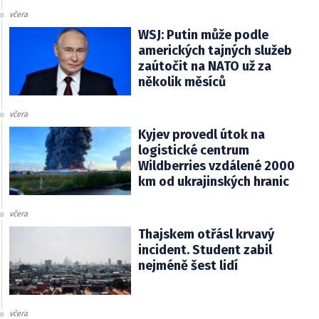
včera
WSJ: Putin může podle
amerických tajných služeb
zaútočit na NATO už za
několik měsíců
včera
Kyjev provedl útok na
logistické centrum
Wildberries vzdálené 2000
km od ukrajinských hranic
včera
Thajskem otřásl krvavý
incident. Student zabil
nejméně šest lidí
včera