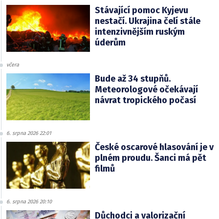
Stávající pomoc Kyjevu
nestačí. Ukrajina čelí stále
intenzivnějším ruským
úderům
včera
Bude až 34 stupňů.
Meteorologové očekávají
návrat tropického počasí
6. srpna 2026 22:01
České oscarové hlasování je v
plném proudu. Šanci má pět
filmů
6. srpna 2026 20:10
Důchodci a valorizační