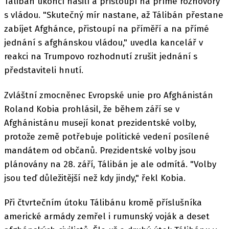
Tálibán ukončí násilí a přistoupí na přímé rozhovory
s vládou. "Skutečný mír nastane, až Tálibán přestane
zabíjet Afghánce, přistoupí na příměří a na přímé
jednání s afghánskou vládou," uvedla kancelář v
reakci na Trumpovo rozhodnutí zrušit jednání s
představiteli hnutí.
Zvláštní zmocněnec Evropské unie pro Afghánistán
Roland Kobia prohlásil, že během září se v
Afghánistánu musejí konat prezidentské volby,
protože země potřebuje politické vedení posílené
mandátem od občanů. Prezidentské volby jsou
plánovány na 28. září, Tálibán je ale odmítá. "Volby
jsou teď důležitější než kdy jindy," řekl Kobia.
Při čtvrtečním útoku Tálibánu kromě příslušníka
americké armády zemřel i rumunský voják a deset