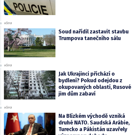
včera
Soud nařídil zastavit stavbu
Trumpova tanečního sálu
včera
Jak Ukrajinci přichází o
bydlení? Pokud odejdou z
okupovaných oblastí, Rusové
jim dům zabaví
včera
Na Blízkém východě vzniká
druhé NATO. Saudská Arábie,
Turecko a Pákistán uzavřely