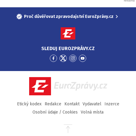
Proč důvěřovat zpravodajství EuroZprávy.cz
SLEDUJ EUROZPRÁVY.CZ
Přejít
Přejít
Přejít
Přejít
na
na
na
na
Facebook
Twitter
Instagram
YouTube
EuroZprávy.cz
Etický kodex
Redakce
Kontakt
Vydavatel
Inzerce
Osobní údaje / Cookies
Volná místa
Přejít
na
začátek