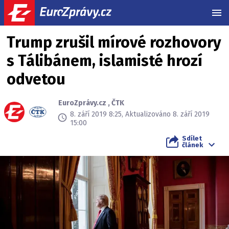
MEN
Trump zrušil mírové rozhovory
s Tálibánem, islamisté hrozí
odvetou
EuroZprávy.cz
,
ČTK
8. září 2019 8:25, Aktualizováno 8. září 2019
15:00
Sdílet
článek