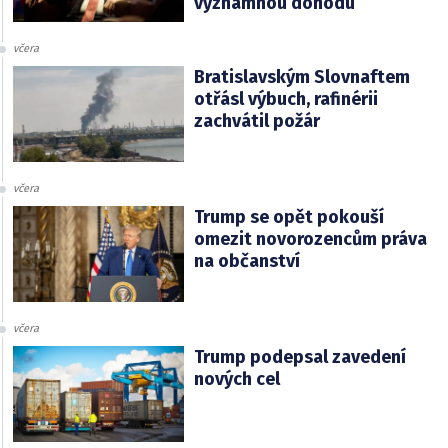
významnou dohodu
včera
Bratislavským Slovnaftem
otřásl výbuch, rafinérii
zachvátil požár
včera
Trump se opět pokouší
omezit novorozencům práva
na občanství
včera
Trump podepsal zavedení
nových cel