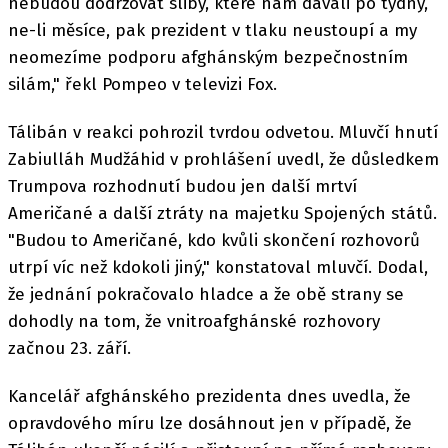
nebudou dodržovat sliby, které nám dávali po týdny,
ne-li měsíce, pak prezident v tlaku neustoupí a my
neomezíme podporu afghánským bezpečnostním
silám," řekl Pompeo v televizi Fox.
Tálibán v reakci pohrozil tvrdou odvetou. Mluvčí hnutí
Zabiulláh Mudžáhid v prohlášení uvedl, že důsledkem
Trumpova rozhodnutí budou jen další mrtví
Američané a další ztráty na majetku Spojených států.
"Budou to Američané, kdo kvůli skončení rozhovorů
utrpí víc než kdokoli jiný," konstatoval mluvčí. Dodal,
že jednání pokračovalo hladce a že obě strany se
dohodly na tom, že vnitroafghánské rozhovory
začnou 23. září.
Kancelář afghánského prezidenta dnes uvedla, že
opravdového míru lze dosáhnout jen v případě, že