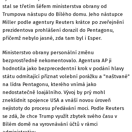
stal se třetím šéfem ministerstva obrany od
Trumpova nástupu do Bílého domu. Jeho nástupce
Miller podle agentury Reuters krátce po zveřejnění
prezidentova prohlášení dorazil do Pentagonu,
přičemž nebylo jasné, zda tam byl i Esper.
Ministerstvo obrany personální změnu
bezprostředně nekomentovalo. Agentura AP ji
hodnotila jako bezprecedentní krok v podání hlavy
státu odmítající přiznat volební porážku a "naštvané"
na lídra Pentagonu, kterého vnímá jako
nedostatečně loajálního. Vývoj by prý mohl
zneklidnit spojence USA a vnáší novou úroveň
nejistoty do procesu předávání moci. Podle Reuters
se zdá, že chce Trump využít zbytek svého času v
Bílém domě na vyrovnávání účtů v rámci