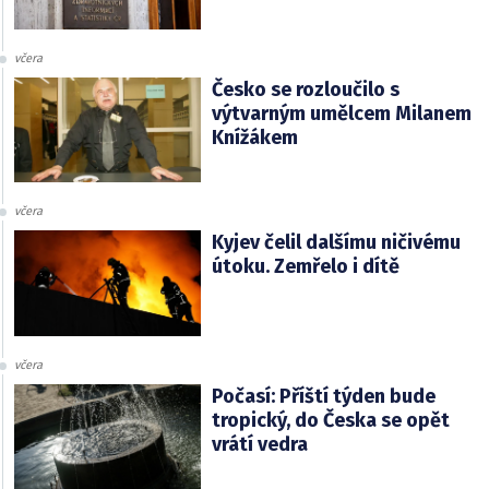
včera
Česko se rozloučilo s
výtvarným umělcem Milanem
Knížákem
včera
Kyjev čelil dalšímu ničivému
útoku. Zemřelo i dítě
včera
Počasí: Příští týden bude
tropický, do Česka se opět
vrátí vedra