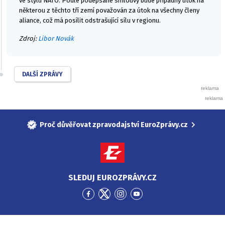
ve stylu NATO. Podle podepsané smlouvy bude případný útok na
některou z těchto tří zemí považován za útok na všechny členy
aliance, což má posílit odstrašující sílu v regionu.
Zdroj:
Libor Novák
DALŠÍ ZPRÁVY
Proč důvěřovat zpravodajství EuroZprávy.cz
SLEDUJ EUROZPRÁVY.CZ
Přejít
Přejít
Přejít
Přejít
na
na
na
na
Facebook
Twitter
Instagram
YouTube