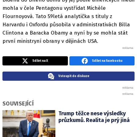
mohla v čele Pentagonu vystřídat Michèle
Flournoyová. Tato 59letá analytička s tituly z
Harvardu i Oxfordu působila v administrativách Billa
Clintona a Baracka Obamy a nyní by se mohla stát
první ministryní obrany v dějinách USA.
Sdílet na X
Sdílet na Facebooku
Vstoupit do diskuze
SOUVISEJÍCÍ
Trump těžce nese výsledky
průzkumů. Realita je prý jiná