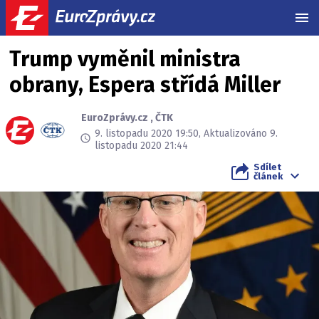
MEN
Trump vyměnil ministra
obrany, Espera střídá Miller
EuroZprávy.cz
,
ČTK
9. listopadu 2020 19:50, Aktualizováno 9.
listopadu 2020 21:44
Sdílet
článek