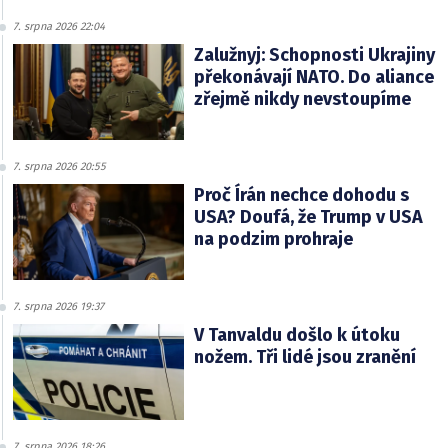
7. srpna 2026 22:04
Zalužnyj: Schopnosti Ukrajiny
překonávají NATO. Do aliance
zřejmě nikdy nevstoupíme
7. srpna 2026 20:55
Proč Írán nechce dohodu s
USA? Doufá, že Trump v USA
na podzim prohraje
7. srpna 2026 19:37
V Tanvaldu došlo k útoku
nožem. Tři lidé jsou zranění
7. srpna 2026 18:26