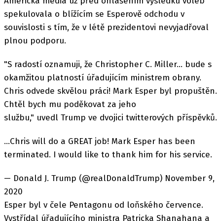
Americká média už před ohlášením výsledku voleb
spekulovala o blížícím se Esperově odchodu v
souvislosti s tím, že v létě prezidentovi nevyjadřoval
plnou podporu.
"S radostí oznamuji, že Christopher C. Miller... bude s
okamžitou platností úřadujícím ministrem obrany.
Chris odvede skvělou práci! Mark Esper byl propuštěn.
Chtěl bych mu poděkovat za jeho
službu," uvedl Trump ve dvojici twitterových příspěvků.
...Chris will do a GREAT job! Mark Esper has been
terminated. I would like to thank him for his service.
— Donald J. Trump (@realDonaldTrump) November 9,
2020
Esper byl v čele Pentagonu od loňského července.
Vystřídal úřadujícího ministra Patricka Shanahana a