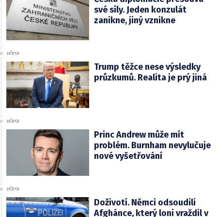
své síly. Jeden konzulát
zanikne, jiný vznikne
včera
Trump těžce nese výsledky
průzkumů. Realita je prý jiná
včera
Princ Andrew může mít
problém. Burnham nevylučuje
nové vyšetřování
včera
Doživotí. Němci odsoudili
Afghánce, který loni vraždil v