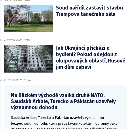
Soud nařídil zastavit stavbu
Trumpova tanečního sálu
7. srpna 2026 17:09
Jak Ukrajinci přichází o
bydlení? Pokud odejdou z
okupovaných oblastí, Rusové
jim dům zabaví
7. srpna 2026 15:54
Na Blízkém východě vzniká druhé NATO.
Saudská Arábie, Turecko a Pákistán uzavřely
významnou dohodu
Saudská Arábie, Turecko a Pákistán uzavřely významnou
bezpečnostní dohodu, která představuje kolektivní obranný pakt