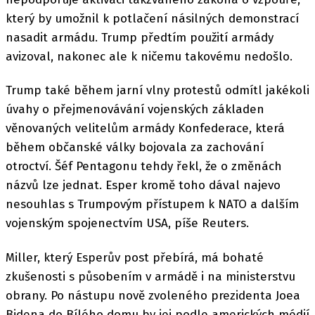
který by umožnil k potlačení násilných demonstrací
nasadit armádu. Trump předtím použití armády
avizoval, nakonec ale k ničemu takovému nedošlo.
Trump také během jarní vlny protestů odmítl jakékoli
úvahy o přejmenovávání vojenských základen
věnovaných velitelům armády Konfederace, která
během občanské války bojovala za zachování
otroctví. Šéf Pentagonu tehdy řekl, že o změnách
názvů lze jednat. Esper kromě toho dával najevo
nesouhlas s Trumpovým přístupem k NATO a dalším
vojenským spojenectvím USA, píše Reuters.
Miller, který Esperův post přebírá, má bohaté
zkušenosti s působením v armádě i na ministerstvu
obrany. Po nástupu nově zvoleného prezidenta Joea
Bidena do Bílého domu by jej podle amerických médií