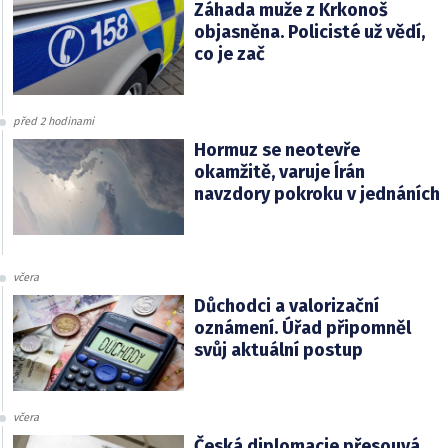
Záhada muže z Krkonoš
objasněna. Policisté už vědí,
co je zač
před 2 hodinami
Hormuz se neotevře
okamžitě, varuje Írán
navzdory pokroku v jednáních
včera
Důchodci a valorizační
oznámení. Úřad připomněl
svůj aktuální postup
včera
Česká diplomacie přesouvá