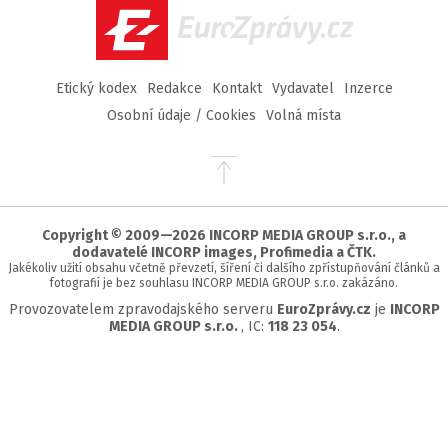
EuroZprávy.cz
Etický kodex
Redakce
Kontakt
Vydavatel
Inzerce
Osobní údaje / Cookies
Volná místa
Přejít
na
začátek
stránky
Copyright © 2009—2026 INCORP MEDIA GROUP s.r.o., a
dodavatelé INCORP images, Profimedia a ČTK.
Jakékoliv užití obsahu včetně převzetí, šíření či dalšího zpřístupňování článků a
fotografií je bez souhlasu INCORP MEDIA GROUP s.r.o. zakázáno.
Provozovatelem zpravodajského serveru
EuroZprávy.cz
je
INCORP
MEDIA GROUP s.r.o.
, IC:
118 23 054
.