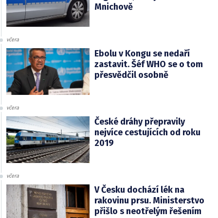
Mnichově
včera
Ebolu v Kongu se nedaří
zastavit. Šéf WHO se o tom
přesvědčil osobně
včera
České dráhy přepravily
nejvíce cestujících od roku
2019
včera
V Česku dochází lék na
rakovinu prsu. Ministerstvo
přišlo s neotřelým řešením