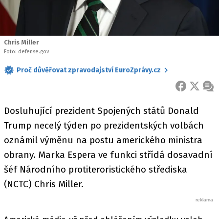
Chris Miller
Foto: defense.gov
Proč důvěřovat zpravodajství EuroZprávy.cz
FACEBOOK
X
ZPR
Dosluhující prezident Spojených států Donald
Trump necelý týden po prezidentských volbách
oznámil výměnu na postu amerického ministra
obrany. Marka Espera ve funkci střídá dosavadní
šéf Národního protiteroristického střediska
(NCTC) Chris Miller.