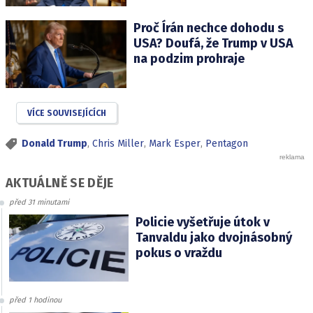
Proč Írán nechce dohodu s
USA? Doufá, že Trump v USA
na podzim prohraje
VÍCE SOUVISEJÍCÍCH
Donald Trump
,
Chris Miller
,
Mark Esper
,
Pentagon
AKTUÁLNĚ SE DĚJE
před 31 minutami
Policie vyšetřuje útok v
Tanvaldu jako dvojnásobný
pokus o vraždu
před 1 hodinou