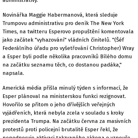
administrativy.
Novinářka Maggie Habermanová, která sleduje
Trumpovu administrativu pro deník The New York
Times, na twitteru Esperovo propuštění komentovala
jako začátek "vyhazování" vládních činitelů. "(Šéf
Federálního úřadu pro vyšetřování Christopher) Wray
a Esper byli podle několika pracovníků Bílého domu
na začátku seznamu těch, co dostanou padáka,"
napsala.
Americká média přišla minulý týden s informací, že
Esper plánoval na ministerskou funkci rezignovat.
Hovořilo se přitom o jeho dřívějších veřejných
vyjádřeních, která nebyla zcela v souladu s kroky
prezidenta Trumpa. Na začátku června za masivních
protestů proti policejní brutalitě Esper řekl, že
nepodporuje aktivaci takzvaného zákona o vzpouře,