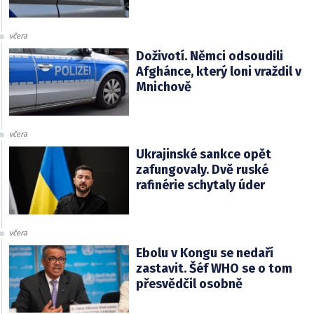
včera
Doživotí. Němci odsoudili
Afghánce, který loni vraždil v
Mnichově
včera
Ukrajinské sankce opět
zafungovaly. Dvě ruské
rafinérie schytaly úder
včera
Ebolu v Kongu se nedaří
zastavit. Šéf WHO se o tom
přesvědčil osobně