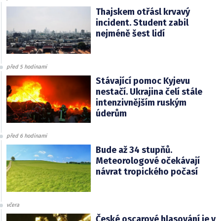
Thajskem otřásl krvavý
incident. Student zabil
nejméně šest lidí
před 5 hodinami
Stávající pomoc Kyjevu
nestačí. Ukrajina čelí stále
intenzivnějším ruským
úderům
před 6 hodinami
Bude až 34 stupňů.
Meteorologové očekávají
návrat tropického počasí
včera
České oscarové hlasování je v