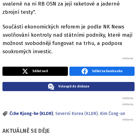
uvalené na ni RB OSN za její raketové a jaderné
zbrojní testy".
Součástí ekonomických reforem je podle NK News
uvolňování kontroly nad státními podniky, které mají
možnost svobodněji fungovat na trhu, a podpora
soukromých investic.
Sdílet na X
Sdílet na Facebooku
Vstoupit do diskuze
Čche Rjong-he (KLDR)
,
Severní Korea (KLDR)
,
Kim Čong-un
AKTUÁLNĚ SE DĚJE