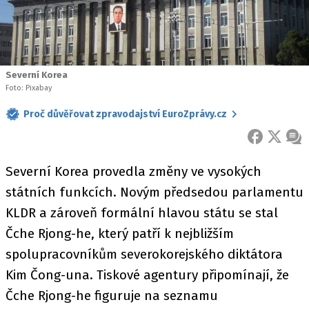
Severní Korea
Foto: Pixabay
Proč důvěřovat zpravodajství EuroZprávy.cz
FACEBOOK
X
ZPR
Severní Korea provedla změny ve vysokých
státních funkcích. Novým předsedou parlamentu
KLDR a zároveň formální hlavou státu se stal
Čche Rjong-he, který patří k nejbližším
spolupracovníkům severokorejského diktátora
Kim Čong-una. Tiskové agentury připomínají, že
Čche Rjong-he figuruje na seznamu