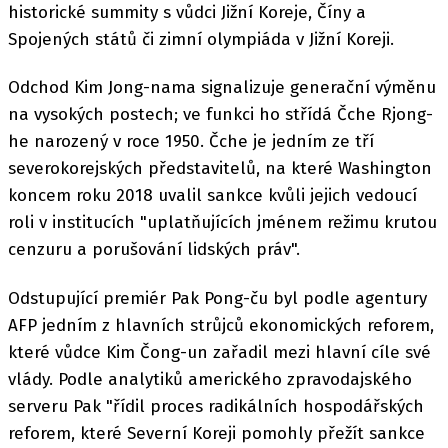
historické summity s vůdci Jižní Koreje, Číny a
Spojených států či zimní olympiáda v Jižní Koreji.
Odchod Kim Jong-nama signalizuje generační výměnu
na vysokých postech; ve funkci ho střídá Čche Rjong-
he narozený v roce 1950. Čche je jedním ze tří
severokorejských představitelů, na které Washington
koncem roku 2018 uvalil sankce kvůli jejich vedoucí
roli v institucích "uplatňujících jménem režimu krutou
cenzuru a porušování lidských práv".
Odstupující premiér Pak Pong-ču byl podle agentury
AFP jedním z hlavních strůjců ekonomických reforem,
které vůdce Kim Čong-un zařadil mezi hlavní cíle své
vlády. Podle analytiků amerického zpravodajského
serveru Pak "řídil proces radikálních hospodářských
reforem, které Severní Koreji pomohly přežít sankce