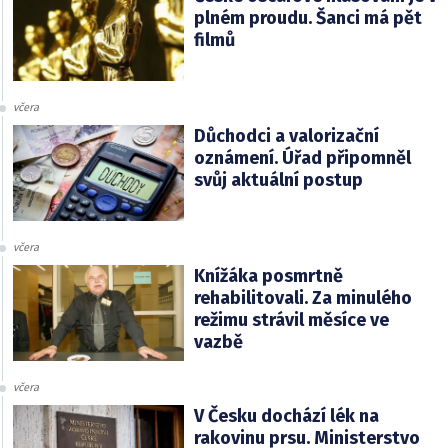
plném proudu. Šanci má pět
filmů
včera
Důchodci a valorizační
oznámení. Úřad připomněl
svůj aktuální postup
včera
Knížáka posmrtně
rehabilitovali. Za minulého
režimu strávil měsíce ve
vazbě
včera
V Česku dochází lék na
rakovinu prsu. Ministerstvo