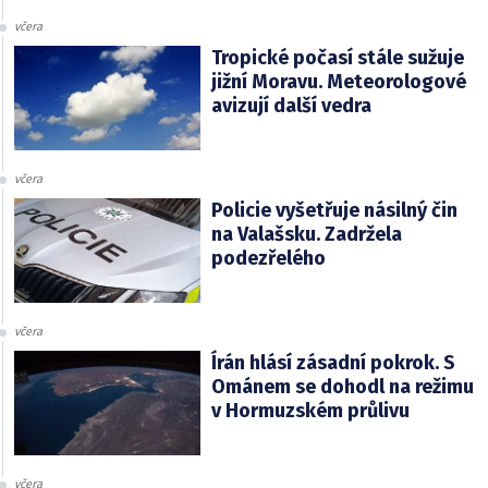
včera
Tropické počasí stále sužuje
jižní Moravu. Meteorologové
avizují další vedra
včera
Policie vyšetřuje násilný čin
na Valašsku. Zadržela
podezřelého
včera
Írán hlásí zásadní pokrok. S
Ománem se dohodl na režimu
v Hormuzském průlivu
včera