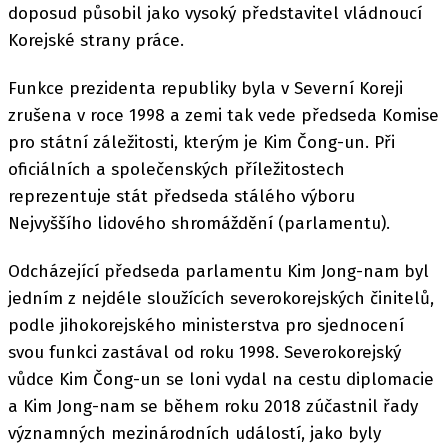
doposud působil jako vysoký představitel vládnoucí
Korejské strany práce.
Funkce prezidenta republiky byla v Severní Koreji
zrušena v roce 1998 a zemi tak vede předseda Komise
pro státní záležitosti, kterým je Kim Čong-un. Při
oficiálních a společenských příležitostech
reprezentuje stát předseda stálého výboru
Nejvyššího lidového shromáždění (parlamentu).
Odcházející předseda parlamentu Kim Jong-nam byl
jedním z nejdéle sloužících severokorejských činitelů,
podle jihokorejského ministerstva pro sjednocení
svou funkci zastával od roku 1998. Severokorejský
vůdce Kim Čong-un se loni vydal na cestu diplomacie
a Kim Jong-nam se během roku 2018 zúčastnil řady
významných mezinárodních událostí, jako byly