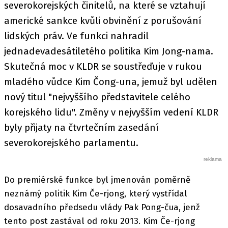
severokorejských činitelů, na které se vztahují
americké sankce kvůli obvinění z porušování
lidských práv. Ve funkci nahradil
jednadevadesátiletého politika Kim Jong-nama.
Skutečná moc v KLDR se soustřeďuje v rukou
mladého vůdce Kim Čong-una, jemuž byl udělen
nový titul "nejvyššího představitele celého
korejského lidu". Změny v nejvyšším vedení KLDR
byly přijaty na čtvrtečním zasedání
severokorejského parlamentu.
Do premiérské funkce byl jmenován poměrně
neznámý politik Kim Če-rjong, který vystřídal
dosavadního předsedu vlády Pak Pong-čua, jenž
tento post zastával od roku 2013. Kim Če-rjong