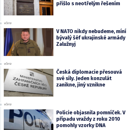
přišlo s neotřelým řešením
včera
V NATO nikdy nebudeme, míní
bývalý šéf ukrajinské armády
Zalužnyj
včera
Česká diplomacie přesouvá
své síly. Jeden konzulát
zanikne, jiný vznikne
včera
Policie objasnila pomníček. V
případu vraždy z roku 2010
pomohly vzorky DNA