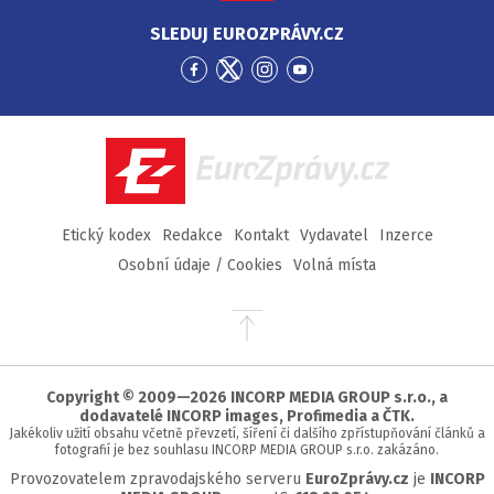
SLEDUJ EUROZPRÁVY.CZ
Přejít
Přejít
Přejít
Přejít
na
na
na
na
Facebook
Twitter
Instagram
YouTube
EuroZprávy.cz
Etický kodex
Redakce
Kontakt
Vydavatel
Inzerce
Osobní údaje / Cookies
Volná místa
Přejít
na
začátek
stránky
Copyright © 2009—2026 INCORP MEDIA GROUP s.r.o., a
dodavatelé INCORP images, Profimedia a ČTK.
Jakékoliv užití obsahu včetně převzetí, šíření či dalšího zpřístupňování článků a
fotografií je bez souhlasu INCORP MEDIA GROUP s.r.o. zakázáno.
Provozovatelem zpravodajského serveru
EuroZprávy.cz
je
INCORP