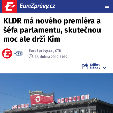
MEN
KLDR má nového premiéra a
šéfa parlamentu, skutečnou
moc ale drží Kim
EuroZprávy.cz
,
ČTK
12. dubna 2019 11:19
Sdílet
článek