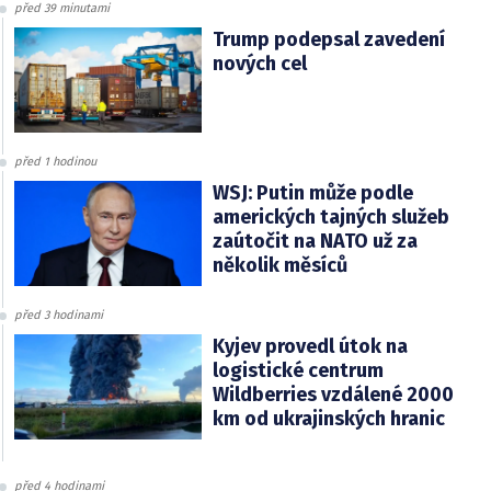
před 39 minutami
Trump podepsal zavedení
nových cel
před 1 hodinou
WSJ: Putin může podle
amerických tajných služeb
zaútočit na NATO už za
několik měsíců
před 3 hodinami
Kyjev provedl útok na
logistické centrum
Wildberries vzdálené 2000
km od ukrajinských hranic
před 4 hodinami