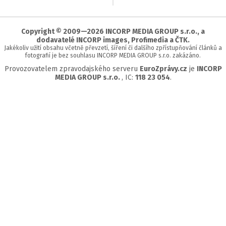
na
začátek
stránky
Copyright © 2009—2026 INCORP MEDIA GROUP s.r.o., a
dodavatelé INCORP images, Profimedia a ČTK.
Jakékoliv užití obsahu včetně převzetí, šíření či dalšího zpřístupňování článků a
fotografií je bez souhlasu INCORP MEDIA GROUP s.r.o. zakázáno.
Provozovatelem zpravodajského serveru
EuroZprávy.cz
je
INCORP
MEDIA GROUP s.r.o.
, IC:
118 23 054
.