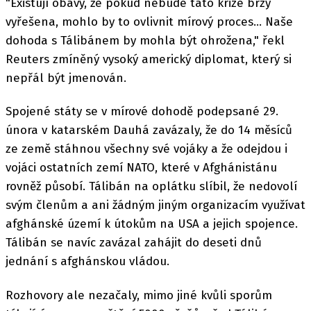
"Existují obavy, že pokud nebude tato krize brzy
vyřešena, mohlo by to ovlivnit mírový proces... Naše
dohoda s Tálibánem by mohla být ohrožena," řekl
Reuters zmíněný vysoký americký diplomat, který si
nepřál být jmenován.
Spojené státy se v mírové dohodě podepsané 29.
února v katarském Dauhá zavázaly, že do 14 měsíců
ze země stáhnou všechny své vojáky a že odejdou i
vojáci ostatních zemí NATO, které v Afghánistánu
rovněž působí. Tálibán na oplátku slíbil, že nedovolí
svým členům a ani žádným jiným organizacím využívat
afghánské území k útokům na USA a jejich spojence.
Tálibán se navíc zavázal zahájit do deseti dnů
jednání s afghánskou vládou.
Rozhovory ale nezačaly, mimo jiné kvůli sporům