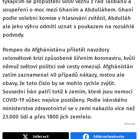
týkajícím se propuštění 5000 vězňů z řad Tálibánu a
soupeření o moc mezi Ghaním a Abdulláhem. Ghaní
podle volební komise v hlasování zvítězil, Abdulláh
ale jeho výhru odmítl uznat s poukazem na rozsáhlé
podvody.
Pompeo do Afghánistánu přiletěl navzdory
celosvětové krizi způsobené šířením koronaviru, kvůli
němuž světoví politici své cesty omezují. Afghánistán
zatím zaznamenal 40 případů nákazy, rostou ale
obavy, že toto číslo by se mohlo rychle zvýšit.
Sousední Írán patří totiž k zemím, které jsou nemocí
COVID-19 vůbec nejvíce postiženy. Podle íránského
ministerstva zdravotnictví se v zemi nakazilo více než
23.000 lidí a přes 1800 jich zemřelo.
Sdílet na X
Sdílet na Facebooku