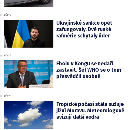
včera
Ukrajinské sankce opět
zafungovaly. Dvě ruské
rafinérie schytaly úder
včera
Ebolu v Kongu se nedaří
zastavit. Šéf WHO se o tom
přesvědčil osobně
včera
Tropické počasí stále sužuje
jižní Moravu. Meteorologové
avizují další vedra