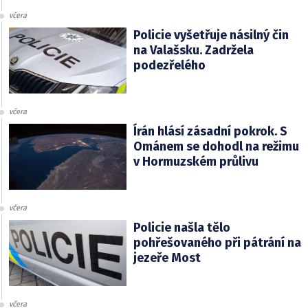
včera
Policie vyšetřuje násilný čin
na Valašsku. Zadržela
podezřelého
včera
Írán hlásí zásadní pokrok. S
Ománem se dohodl na režimu
v Hormuzském průlivu
včera
Policie našla tělo
pohřešovaného při pátrání na
jezeře Most
včera