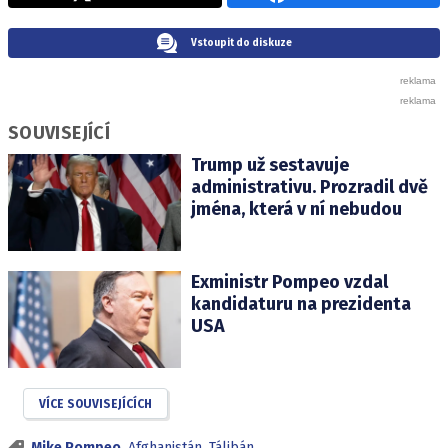
Vstoupit do diskuze
SOUVISEJÍCÍ
Trump už sestavuje
administrativu. Prozradil dvě
jména, která v ní nebudou
Exministr Pompeo vzdal
kandidaturu na prezidenta
USA
VÍCE SOUVISEJÍCÍCH
Mike Pompeo
,
Afghanistán
,
Tálibán
,