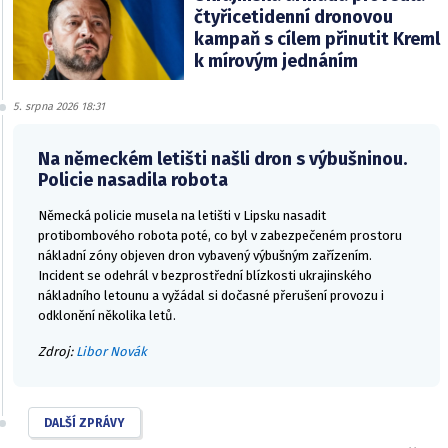
čtyřicetidenní dronovou
kampaň s cílem přinutit Kreml
k mírovým jednáním
5. srpna 2026 18:31
Na německém letišti našli dron s výbušninou.
Policie nasadila robota
Německá policie musela na letišti v Lipsku nasadit
protibombového robota poté, co byl v zabezpečeném prostoru
nákladní zóny objeven dron vybavený výbušným zařízením.
Incident se odehrál v bezprostřední blízkosti ukrajinského
nákladního letounu a vyžádal si dočasné přerušení provozu i
odklonění několika letů.
Zdroj:
Libor Novák
DALŠÍ ZPRÁVY