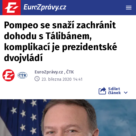
MEN
Pompeo se snaží zachránit
dohodu s Tálibánem,
komplikací je prezidentské
dvojvládí
EuroZprávy.cz
,
ČTK
23. března 2020 14:41
Sdílet
článek