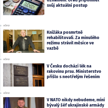
oznámení. Úřad připomněl
svůj aktuální postup
včera
Knížáka posmrtně
rehabilitovali. Za minulého
režimu strávil měsíce ve
vazbě
včera
V Česku dochází lék na
rakovinu prsu. Ministerstvo
přišlo s neotřelým řešením
včera
V NATO nikdy nebudeme, míní
bývalý šéf ukrajinské armády