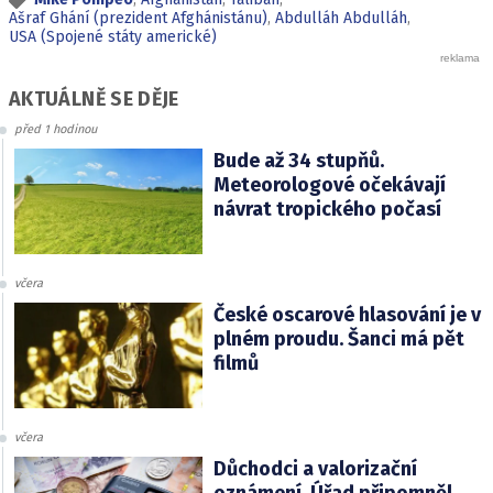
Ašraf Ghání (prezident Afghánistánu)
,
Abdulláh Abdulláh
,
USA (Spojené státy americké)
AKTUÁLNĚ SE DĚJE
před 1 hodinou
Bude až 34 stupňů.
Meteorologové očekávají
návrat tropického počasí
včera
České oscarové hlasování je v
plném proudu. Šanci má pět
filmů
včera
Důchodci a valorizační