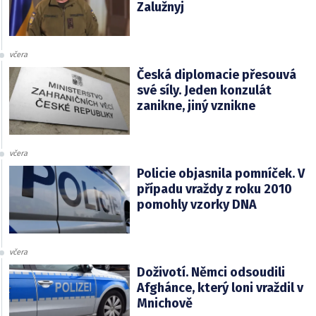
Zalužnyj
včera
Česká diplomacie přesouvá
své síly. Jeden konzulát
zanikne, jiný vznikne
včera
Policie objasnila pomníček. V
případu vraždy z roku 2010
pomohly vzorky DNA
včera
Doživotí. Němci odsoudili
Afghánce, který loni vraždil v
Mnichově