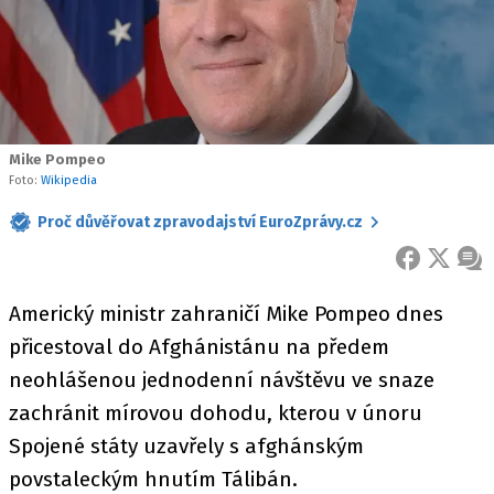
Mike Pompeo
Foto:
Wikipedia
Proč důvěřovat zpravodajství EuroZprávy.cz
FACEBOOK
X
ZPR
Americký ministr zahraničí Mike Pompeo dnes
přicestoval do Afghánistánu na předem
neohlášenou jednodenní návštěvu ve snaze
zachránit mírovou dohodu, kterou v únoru
Spojené státy uzavřely s afghánským
povstaleckým hnutím Tálibán.