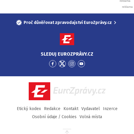
Proč důvěřovat zpravodajství EuroZprávy.cz
SLEDUJ EUROZPRÁVY.CZ
Přejít
Přejít
Přejít
Přejít
na
na
na
na
Facebook
Twitter
Instagram
YouTube
EuroZprávy.cz
Etický kodex
Redakce
Kontakt
Vydavatel
Inzerce
Osobní údaje / Cookies
Volná místa
Přejít