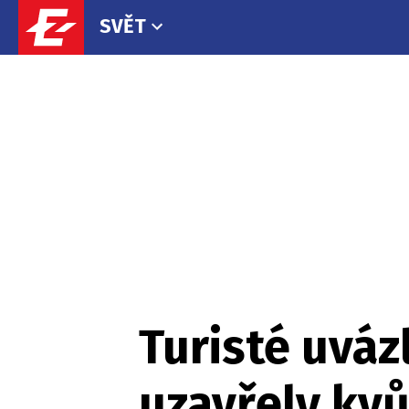
SVĚT
Turisté uváz
uzavřely kvů