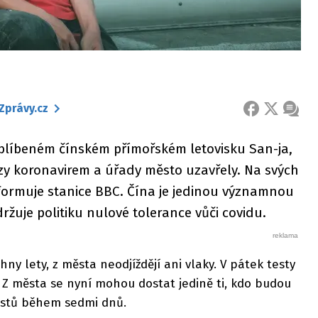
Zprávy.cz
FACEBOOK
X
ZPRÁ
oblíbeném čínském přímořském letovisku San-ja,
zy koronavirem a úřady město uzavřely. Na svých
formuje stanice BBC. Čína je jedinou významnou
ržuje politiku nulové tolerance vůči covidu.
hny lety, z města neodjíždějí ani vlaky. V pátek testy
í. Z města se nyní mohou dostat jedině ti, kdo budou
estů během sedmi dnů.