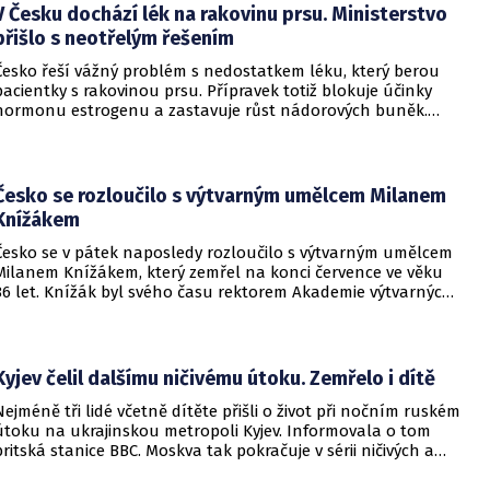
individuálním motorismem.
V Česku dochází lék na rakovinu prsu. Ministerstvo
přišlo s neotřelým řešením
Česko řeší vážný problém s nedostatkem léku, který berou
pacientky s rakovinou prsu. Přípravek totiž blokuje účinky
hormonu estrogenu a zastavuje růst nádorových buněk.
Pomoci má zvláštní léčebný program, který připravilo
ministerstvo zdravotnictví.
Česko se rozloučilo s výtvarným umělcem Milanem
Knížákem
Česko se v pátek naposledy rozloučilo s výtvarným umělcem
Milanem Knížákem, který zemřel na konci července ve věku
86 let. Knížák byl svého času rektorem Akademie výtvarných
umění a ředitelem Národní galerie.
Kyjev čelil dalšímu ničivému útoku. Zemřelo i dítě
Nejméně tři lidé včetně dítěte přišli o život při nočním ruském
útoku na ukrajinskou metropoli Kyjev. Informovala o tom
britská stanice BBC. Moskva tak pokračuje v sérii ničivých a
smrtících útoků na hlavní město sousední země.