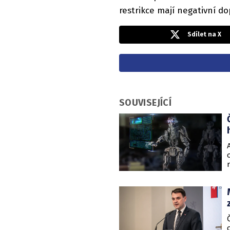
restrikce mají negativní d
Sdílet na X
SOUVISEJÍCÍ