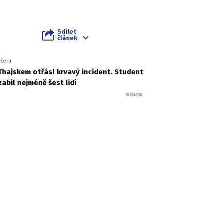
Sdílet
článek
včera
Thajskem otřásl krvavý incident. Student
zabil nejméně šest lidí