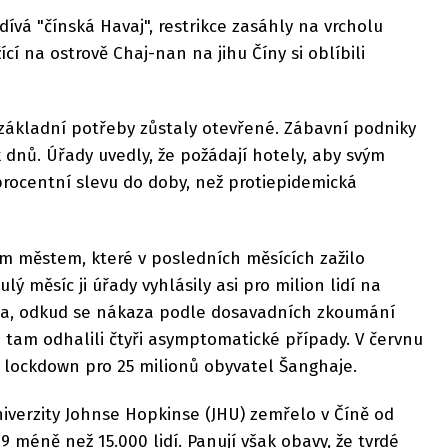
ívá "čínská Havaj", restrikce zasáhly na vrcholu
ící na ostrově Chaj-nan na jihu Číny si oblíbili
 základní potřeby zůstaly otevřené. Zábavní podniky
k dnů. Úřady uvedly, že požádají hotely, aby svým
rocentní slevu do doby, než protiepidemická
m městem, které v posledních měsících zažilo
lý měsíc ji úřady vyhlásily asi pro milion lidí na
a, odkud se nákaza podle dosavadních zkoumání
i tam odhalili čtyři asymptomatické případy. V červnu
 lockdown pro 25 milionů obyvatel Šanghaje.
niverzity Johnse Hopkinse (JHU) zemřelo v Číně od
 méně než 15.000 lidí. Panují však obavy, že tvrdé