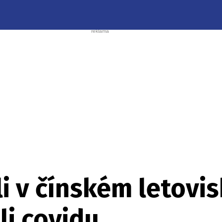
li v čínském letovi
li covidu