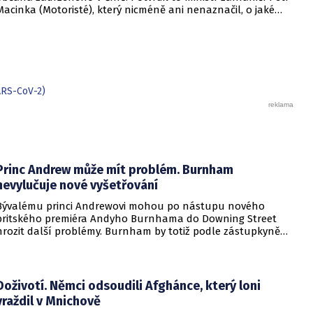
Macinka (Motoristé), který nicméně ani nenaznačil, o jaké
informace se jedná.
ARS-CoV-2)
Princ Andrew může mít problém. Burnham
nevylučuje nové vyšetřování
Bývalému princi Andrewovi mohou po nástupu nového
britského premiéra Andyho Burnhama do Downing Street
hrozit další problémy. Burnham by totiž podle zástupkyně
obětí sexuálního násilí mohl souhlasit s veřejným
vyšetřováním aktivit amerického finančníka Jeffreyho
Epsteina ve Velké Británii.
Doživotí. Němci odsoudili Afghánce, který loni
vraždil v Mnichově