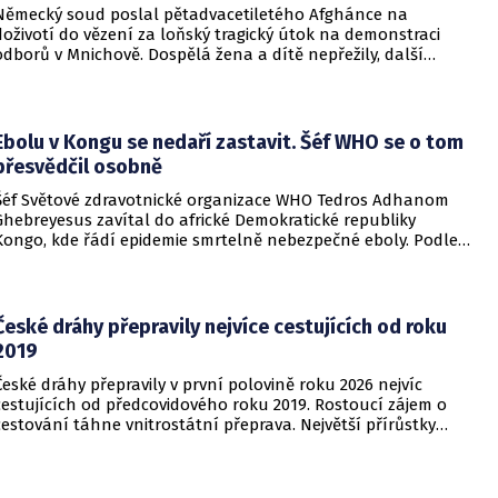
Německý soud poslal pětadvacetiletého Afghánce na
doživotí do vězení za loňský tragický útok na demonstraci
odborů v Mnichově. Dospělá žena a dítě nepřežily, další
desítky lidí utrpěli zranění. O soudním rozhodnutí
informovala DW.
Ebolu v Kongu se nedaří zastavit. Šéf WHO se o tom
přesvědčil osobně
Šéf Světové zdravotnické organizace WHO Tedros Adhanom
Ghebreyesus zavítal do africké Demokratické republiky
Kongo, kde řádí epidemie smrtelně nebezpečné eboly. Podle
Ghebreyesuse se nemoc šíří rychleji, než se zdravotníkům
daří zintenzivňovat boj s chorobou.
České dráhy přepravily nejvíce cestujících od roku
2019
České dráhy přepravily v první polovině roku 2026 nejvíc
cestujících od předcovidového roku 2019. Rostoucí zájem o
cestování táhne vnitrostátní přeprava. Největší přírůstky
cestujících zaznamenal dopravce v rámci regionálních
dopravních systémů a na vybraných dálkových linkách s
velkým konkurenčním potenciálem, především v porovnání s