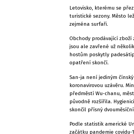
Letovisko, kterému se přezd
turistické sezony. Město lež
zejména surfaři.
Obchody prodávající zboží
jsou ale zavřené už několi
hostům poskytly padesátip
opatření skončí.
San-ja není jediným čínský
koronavirovou uzávěru. Minu
předměstí Wu-chanu, měst
původně rozšířila. Hygienic
skončil přísný dvouměsíční
Podle statistik americké U
začátku pandemie covidu-19