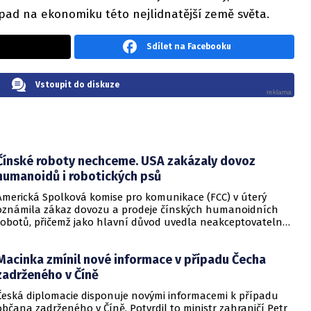
opad na ekonomiku této nejlidnatější země světa.
Sdílet na Facebooku
Vstoupit do diskuze
Čínské roboty nechceme. USA zakázaly dovoz
humanoidů i robotických psů
Americká Spolková komise pro komunikace (FCC) v úterý
oznámila zákaz dovozu a prodeje čínských humanoidních
robotů, přičemž jako hlavní důvod uvedla neakceptovatelná
rizika pro národní bezpečnost Spojených států. Tento krok
představuje další z řady opatření, jimiž se administrativa
Macinka zmínil nové informace v případu Čecha
prezidenta Donalda Trumpa snaží systematicky vytlačovat
čínské technologie z amerického trhu.
zadrženého v Číně
Česká diplomacie disponuje novými informacemi k případu
občana zadrženého v Číně. Potvrdil to ministr zahraničí Petr