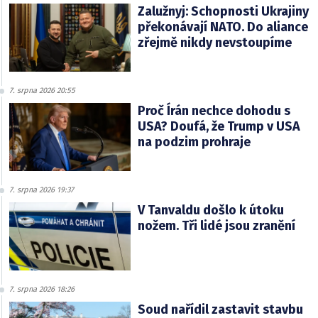
Zalužnyj: Schopnosti Ukrajiny
překonávají NATO. Do aliance
zřejmě nikdy nevstoupíme
7. srpna 2026 20:55
Proč Írán nechce dohodu s
USA? Doufá, že Trump v USA
na podzim prohraje
7. srpna 2026 19:37
V Tanvaldu došlo k útoku
nožem. Tři lidé jsou zranění
7. srpna 2026 18:26
Soud nařídil zastavit stavbu