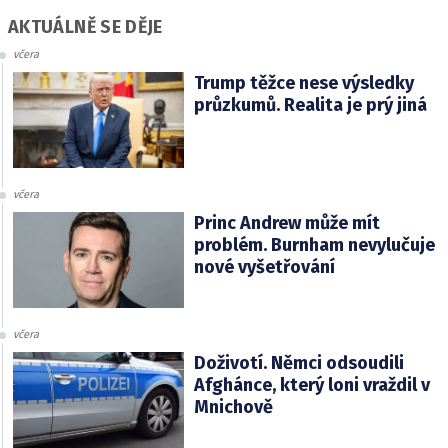
AKTUÁLNĚ SE DĚJE
včera
Trump těžce nese výsledky
průzkumů. Realita je prý jiná
včera
Princ Andrew může mít
problém. Burnham nevylučuje
nové vyšetřování
včera
Doživotí. Němci odsoudili
Afghánce, který loni vraždil v
Mnichově