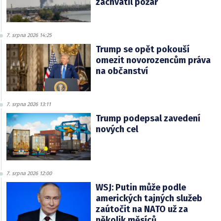
zachvátil požár
7. srpna 2026 14:25
Trump se opět pokouší
omezit novorozencům práva
na občanství
7. srpna 2026 13:11
Trump podepsal zavedení
nových cel
7. srpna 2026 12:00
WSJ: Putin může podle
amerických tajných služeb
zaútočit na NATO už za
několik měsíců