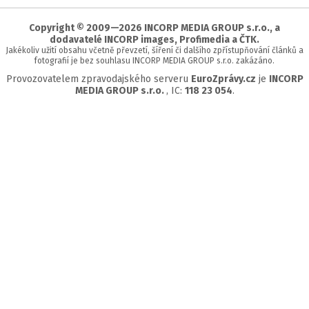
stránky
Copyright © 2009—2026 INCORP MEDIA GROUP s.r.o., a
dodavatelé INCORP images, Profimedia a ČTK.
Jakékoliv užití obsahu včetně převzetí, šíření či dalšího zpřístupňování článků a
fotografií je bez souhlasu INCORP MEDIA GROUP s.r.o. zakázáno.
Provozovatelem zpravodajského serveru
EuroZprávy.cz
je
INCORP
MEDIA GROUP s.r.o.
, IC:
118 23 054
.