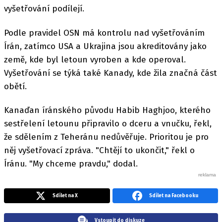
vyšetřování podílejí.
Podle pravidel OSN má kontrolu nad vyšetřováním
Írán, zatímco USA a Ukrajina jsou akreditovány jako
země, kde byl letoun vyroben a kde operoval.
Vyšetřování se týká také Kanady, kde žila značná část
obětí.
Kanaďan íránského původu Habib Haghjoo, kterého
sestřelení letounu připravilo o dceru a vnučku, řekl,
že sdělením z Teheránu nedůvěřuje. Prioritou je pro
něj vyšetřovací zpráva. "Chtějí to ukončit," řekl o
Íránu. "My chceme pravdu," dodal.
Sdílet na X
Sdílet na Facebooku
Vstoupit do diskuze