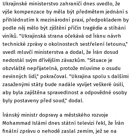
Ukrajinské ministerstvo zahraničí dnes uvedlo, že
výše kompenzace by měla být předmětem jednání s
přihlédnutím k mezinárodní praxi, předpokladem by
podle něj mělo být zjištění příčin tragédie a stíhání
viníků. "Ukrajinská strana očekává od Íránu návrh
technické zprávy o okolnostech sestřelení letounu,"
uvedl mluvčí ministerstva a dodal, že Írán dosud
nedostál svým dřívějším závazkům. "Situace je
obzvláště nepřijatelná, protože mluvíme o osudu
nevinných lidí," pokračoval. "Ukrajina spolu s dalšími
zasaženými státy bude nadále vyvíjet veškeré úsilí,
aby byla zajištěna spravedlnost a odpovědné osoby
byly postaveny před soud," dodal.
Íránský ministr dopravy a městského rozvoje
Mohammad Islámí dnes státní televizi řekl, že Írán
finální zprávu o nehodě zaslal zemím, jež se na