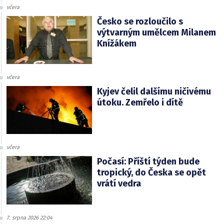
včera
Česko se rozloučilo s
výtvarným umělcem Milanem
Knížákem
včera
Kyjev čelil dalšímu ničivému
útoku. Zemřelo i dítě
včera
Počasí: Příští týden bude
tropický, do Česka se opět
vrátí vedra
7. srpna 2026 22:04