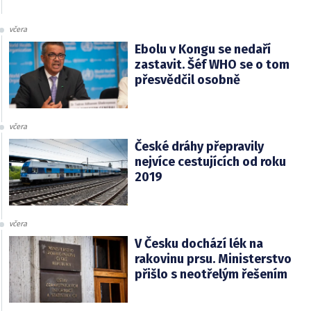
včera
Ebolu v Kongu se nedaří
zastavit. Šéf WHO se o tom
přesvědčil osobně
včera
České dráhy přepravily
nejvíce cestujících od roku
2019
včera
V Česku dochází lék na
rakovinu prsu. Ministerstvo
přišlo s neotřelým řešením