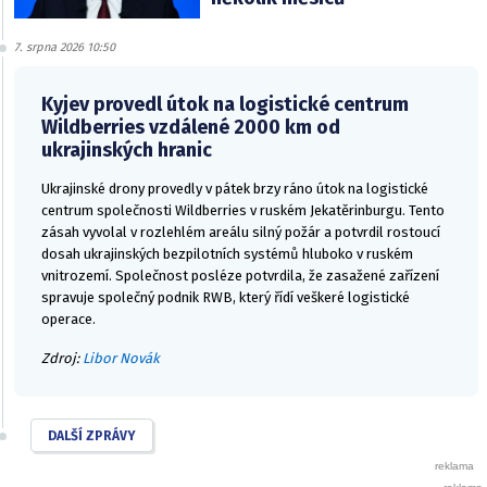
7. srpna 2026 10:50
Kyjev provedl útok na logistické centrum
Wildberries vzdálené 2000 km od
ukrajinských hranic
Ukrajinské drony provedly v pátek brzy ráno útok na logistické
centrum společnosti Wildberries v ruském Jekatěrinburgu. Tento
zásah vyvolal v rozlehlém areálu silný požár a potvrdil rostoucí
dosah ukrajinských bezpilotních systémů hluboko v ruském
vnitrozemí. Společnost posléze potvrdila, že zasažené zařízení
spravuje společný podnik RWB, který řídí veškeré logistické
operace.
Zdroj:
Libor Novák
DALŠÍ ZPRÁVY