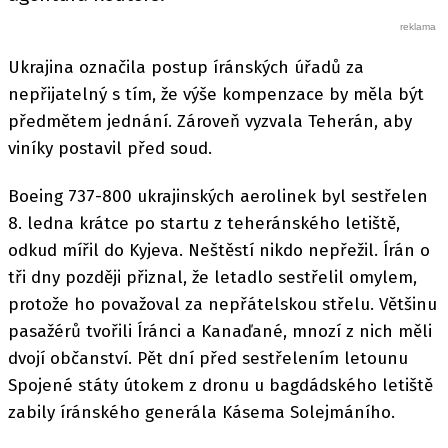
Ukrajina označila postup íránských úřadů za
nepřijatelný s tím, že výše kompenzace by měla být
předmětem jednání. Zároveň vyzvala Teherán, aby
viníky postavil před soud.
Boeing 737-800 ukrajinských aerolinek byl sestřelen
8. ledna krátce po startu z teheránského letiště,
odkud mířil do Kyjeva. Neštěstí nikdo nepřežil. Írán o
tři dny později přiznal, že letadlo sestřelil omylem,
protože ho považoval za nepřátelskou střelu. Většinu
pasažérů tvořili Íránci a Kanaďané, mnozí z nich měli
dvojí občanství. Pět dní před sestřelením letounu
Spojené státy útokem z dronu u bagdádského letiště
zabily íránského generála Kásema Solejmáního.