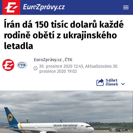
MEN
Írán dá 150 tisíc dolarů každé
rodině obětí z ukrajinského
letadla
EuroZprávy.cz
,
ČTK
30. prosince 2020 12:45, Aktualizováno 30.
prosince 2020 19:02
Sdílet
článek