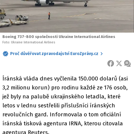
Boeing 737-800 společnosti Ukraine International Airlines
Foto: Ukraine International Airlines
Proč důvěřovat zpravodajství EuroZprávy.cz
FACEBOOK
X
ZPR
Íránská vláda dnes vyčlenila 150.000 dolarů (asi
3,2 milionu korun) pro rodinu každé ze 176 osob,
jež byly na palubě ukrajinského letadla, které
letos v lednu sestřelili příslušníci íránských
revolučních gard. Informovala o tom oficiální
íránská tisková agentura IRNA, kterou citovala
agentura Reuters.