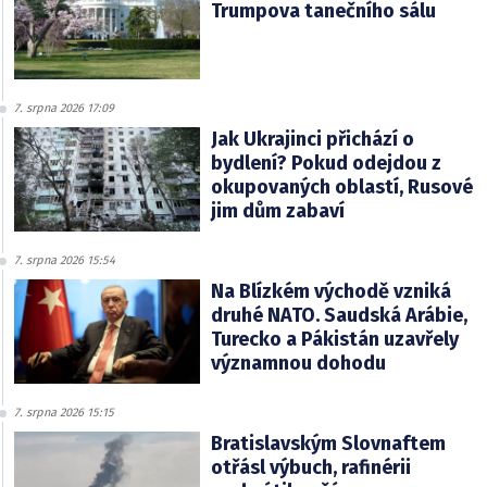
Trumpova tanečního sálu
7. srpna 2026 17:09
Jak Ukrajinci přichází o
bydlení? Pokud odejdou z
okupovaných oblastí, Rusové
jim dům zabaví
7. srpna 2026 15:54
Na Blízkém východě vzniká
druhé NATO. Saudská Arábie,
Turecko a Pákistán uzavřely
významnou dohodu
7. srpna 2026 15:15
Bratislavským Slovnaftem
otřásl výbuch, rafinérii