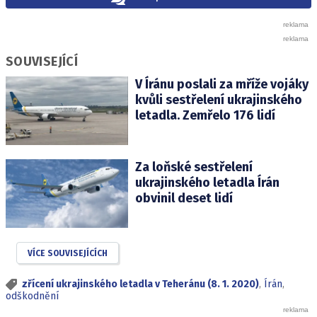
SOUVISEJÍCÍ
V Íránu poslali za mříže vojáky
kvůli sestřelení ukrajinského
letadla. Zemřelo 176 lidí
Za loňské sestřelení
ukrajinského letadla Írán
obvinil deset lidí
VÍCE SOUVISEJÍCÍCH
zřícení ukrajinského letadla v Teheránu (8. 1. 2020)
,
Írán
,
odškodnění