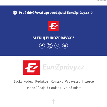
Proč důvěřovat zpravodajství EuroZprávy.cz
SLEDUJ EUROZPRÁVY.CZ
Přejít
Přejít
Přejít
Přejít
na
na
na
na
Facebook
Twitter
Instagram
YouTube
EuroZprávy.cz
Etický kodex
Redakce
Kontakt
Vydavatel
Inzerce
Osobní údaje / Cookies
Volná místa
Přejít
na
začátek