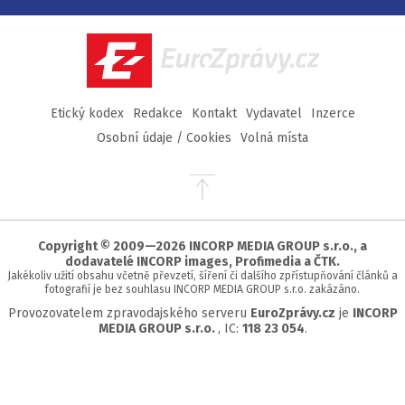
na
na
na
na
Facebook
Twitter
Instagram
YouTube
EuroZprávy.cz
Etický kodex
Redakce
Kontakt
Vydavatel
Inzerce
Osobní údaje / Cookies
Volná místa
Přejít
na
začátek
stránky
Copyright © 2009—2026 INCORP MEDIA GROUP s.r.o., a
dodavatelé INCORP images, Profimedia a ČTK.
Jakékoliv užití obsahu včetně převzetí, šíření či dalšího zpřístupňování článků a
fotografií je bez souhlasu INCORP MEDIA GROUP s.r.o. zakázáno.
Provozovatelem zpravodajského serveru
EuroZprávy.cz
je
INCORP
MEDIA GROUP s.r.o.
, IC:
118 23 054
.