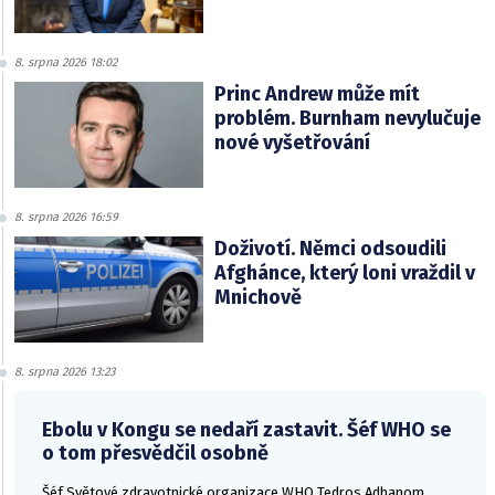
8. srpna 2026 18:02
Princ Andrew může mít
problém. Burnham nevylučuje
nové vyšetřování
8. srpna 2026 16:59
Doživotí. Němci odsoudili
Afghánce, který loni vraždil v
Mnichově
8. srpna 2026 13:23
Ebolu v Kongu se nedaří zastavit. Šéf WHO se
o tom přesvědčil osobně
Šéf Světové zdravotnické organizace WHO Tedros Adhanom