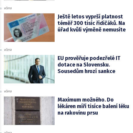
včera
Ještě letos vyprší platnost
téměř 300 tisíc řidičáků. Na
úřad kvůli výměně nemusíte
včera
EU prověřuje podezřelé IT
dotace na Slovensku.
Sousedům hrozí sankce
včera
Maximum možného. Do
lékáren míří tisíce balení léku
na rakovinu prsu
včera