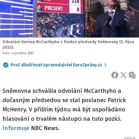
Odvolání Kevina McCarthyho z funkce předsedy Sněmovny (3. října
2023).
Foto: reprofoto NBC
Proč důvěřovat zpravodajství EuroZprávy.cz
FACEBOOK
X
ZPR
Sněmovna schválila odvolání McCarthyho a
dočasným předsedou se stal poslanec Patrick
McHenry. V příštím týdnu má být uspořádáno
hlasování o trvalém nástupci na tuto pozici.
Informuje
NBC News.