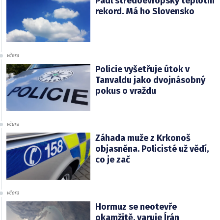
Padl středoevropský teplotní
rekord. Má ho Slovensko
včera
Policie vyšetřuje útok v
Tanvaldu jako dvojnásobný
pokus o vraždu
včera
Záhada muže z Krkonoš
objasněna. Policisté už vědí,
co je zač
včera
Hormuz se neotevře
okamžitě, varuje Írán