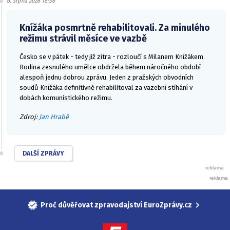
6. srpna 2026 18:56
Knížáka posmrtně rehabilitovali. Za minulého
režimu strávil měsíce ve vazbě
Česko se v pátek - tedy již zítra - rozloučí s Milanem Knížákem.
Rodina zesnulého umělce obdržela během náročného období
alespoň jednu dobrou zprávu. Jeden z pražských obvodních
soudů Knížáka definitivně rehabilitoval za vazební stíhání v
dobách komunistického režimu.
Zdroj:
Jan Hrabě
DALŠÍ ZPRÁVY
Proč důvěřovat zpravodajství EuroZprávy.cz