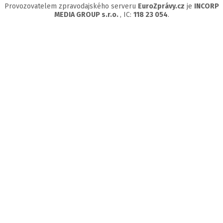
Provozovatelem zpravodajského serveru
EuroZprávy.cz
je
INCORP
MEDIA GROUP s.r.o.
, IC:
118 23 054
.