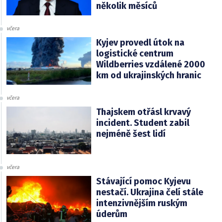
několik měsíců
včera
Kyjev provedl útok na
logistické centrum
Wildberries vzdálené 2000
km od ukrajinských hranic
včera
Thajskem otřásl krvavý
incident. Student zabil
nejméně šest lidí
včera
Stávající pomoc Kyjevu
nestačí. Ukrajina čelí stále
intenzivnějším ruským
úderům