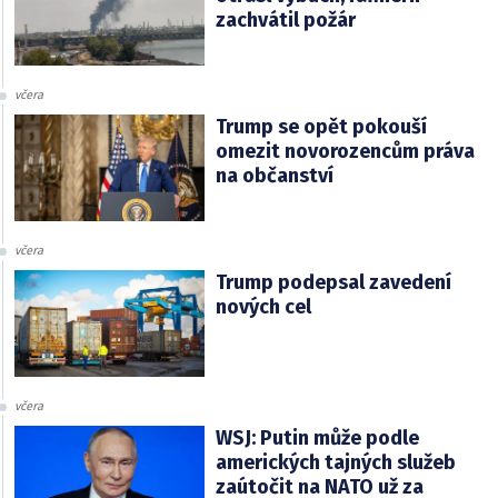
zachvátil požár
včera
Trump se opět pokouší
omezit novorozencům práva
na občanství
včera
Trump podepsal zavedení
nových cel
včera
WSJ: Putin může podle
amerických tajných služeb
zaútočit na NATO už za