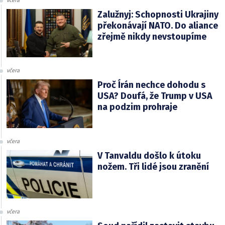
včera
Zalužnyj: Schopnosti Ukrajiny
překonávají NATO. Do aliance
zřejmě nikdy nevstoupíme
včera
Proč Írán nechce dohodu s
USA? Doufá, že Trump v USA
na podzim prohraje
včera
V Tanvaldu došlo k útoku
nožem. Tři lidé jsou zranění
včera