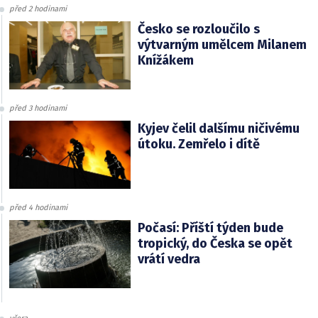
před 2 hodinami
Česko se rozloučilo s
výtvarným umělcem Milanem
Knížákem
před 3 hodinami
Kyjev čelil dalšímu ničivému
útoku. Zemřelo i dítě
před 4 hodinami
Počasí: Příští týden bude
tropický, do Česka se opět
vrátí vedra