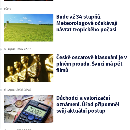
včera
Bude až 34 stupňů.
Meteorologové očekávají
návrat tropického počasí
6. srpna 2026 22:01
České oscarové hlasování je v
plném proudu. Šanci má pět
filmů
6. srpna 2026 20:10
Důchodci a valorizační
oznámení. Úřad připomněl
svůj aktuální postup