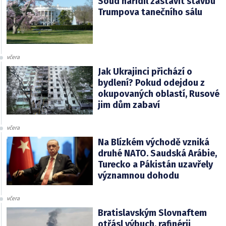
Soud nařídil zastavit stavbu
Trumpova tanečního sálu
včera
Jak Ukrajinci přichází o
bydlení? Pokud odejdou z
okupovaných oblastí, Rusové
jim dům zabaví
včera
Na Blízkém východě vzniká
druhé NATO. Saudská Arábie,
Turecko a Pákistán uzavřely
významnou dohodu
včera
Bratislavským Slovnaftem
otřásl výbuch, rafinérii