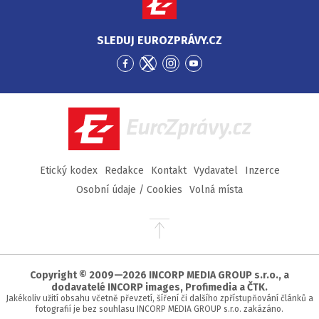
SLEDUJ EUROZPRÁVY.CZ
Přejít
Přejít
Přejít
Přejít
na
na
na
na
Facebook
Twitter
Instagram
YouTube
EuroZprávy.cz
Etický kodex
Redakce
Kontakt
Vydavatel
Inzerce
Osobní údaje / Cookies
Volná místa
Přejít
na
začátek
stránky
Copyright © 2009—2026 INCORP MEDIA GROUP s.r.o., a
dodavatelé INCORP images, Profimedia a ČTK.
Jakékoliv užití obsahu včetně převzetí, šíření či dalšího zpřístupňování článků a
fotografií je bez souhlasu INCORP MEDIA GROUP s.r.o. zakázáno.