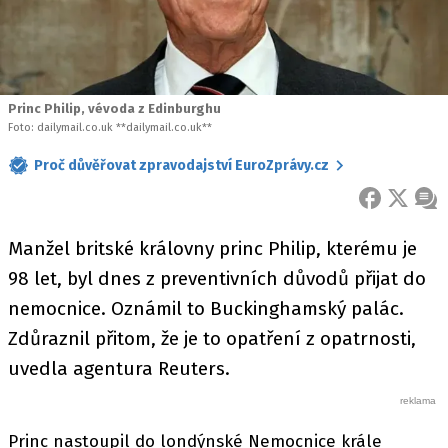
Princ Philip, vévoda z Edinburghu
Foto: dailymail.co.uk **dailymail.co.uk**
Proč důvěřovat zpravodajství EuroZprávy.cz
FACEBOOK
X
ZPR
Manžel britské královny princ Philip, kterému je
98 let, byl dnes z preventivních důvodů přijat do
nemocnice. Oznámil to Buckinghamský palác.
Zdůraznil přitom, že je to opatření z opatrnosti,
uvedla agentura Reuters.
Princ nastoupil do londýnské Nemocnice krále