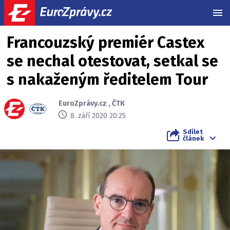
MEN
Francouzský premiér Castex
se nechal otestovat, setkal se
s nakaženým ředitelem Tour
EuroZprávy.cz
,
ČTK
8. září 2020 20:25
Sdílet
článek