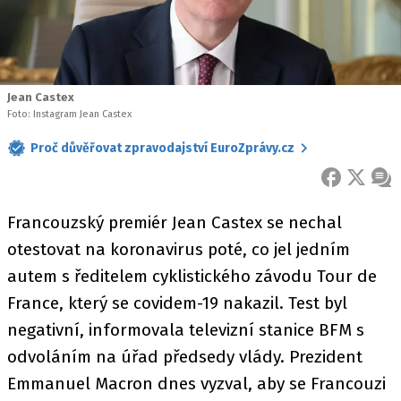
Jean Castex
Foto: Instagram Jean Castex
Proč důvěřovat zpravodajství EuroZprávy.cz
FACEBOOK
X
ZPR
Francouzský premiér Jean Castex se nechal
otestovat na koronavirus poté, co jel jedním
autem s ředitelem cyklistického závodu Tour de
France, který se covidem-19 nakazil. Test byl
negativní, informovala televizní stanice BFM s
odvoláním na úřad předsedy vlády. Prezident
Emmanuel Macron dnes vyzval, aby se Francouzi