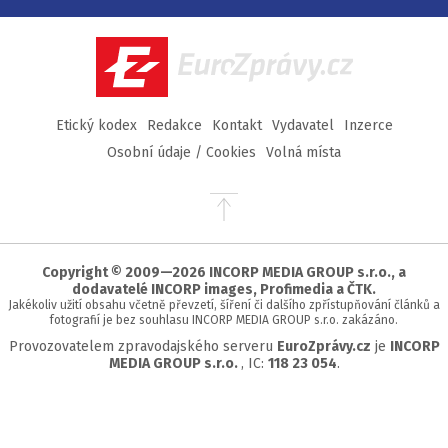
na
na
na
na
Facebook
Twitter
Instagram
YouTube
EuroZprávy.cz
Etický kodex
Redakce
Kontakt
Vydavatel
Inzerce
Osobní údaje / Cookies
Volná místa
Přejít
na
začátek
stránky
Copyright © 2009—2026 INCORP MEDIA GROUP s.r.o., a
dodavatelé INCORP images, Profimedia a ČTK.
Jakékoliv užití obsahu včetně převzetí, šíření či dalšího zpřístupňování článků a
fotografií je bez souhlasu INCORP MEDIA GROUP s.r.o. zakázáno.
Provozovatelem zpravodajského serveru
EuroZprávy.cz
je
INCORP
MEDIA GROUP s.r.o.
, IC:
118 23 054
.