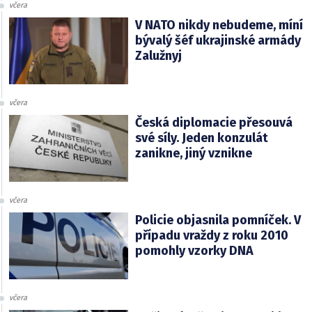
včera
V NATO nikdy nebudeme, míní
bývalý šéf ukrajinské armády
Zalužnyj
včera
Česká diplomacie přesouvá
své síly. Jeden konzulát
zanikne, jiný vznikne
včera
Policie objasnila pomníček. V
případu vraždy z roku 2010
pomohly vzorky DNA
včera