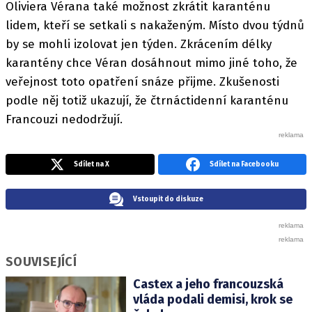
Oliviera Vérana také možnost zkrátit karanténu
lidem, kteří se setkali s nakaženým. Místo dvou týdnů
by se mohli izolovat jen týden. Zkrácením délky
karantény chce Véran dosáhnout mimo jiné toho, že
veřejnost toto opatření snáze přijme. Zkušenosti
podle něj totiž ukazují, že čtrnáctidenní karanténu
Francouzi nedodržují.
Sdílet na X
Sdílet na Facebooku
Vstoupit do diskuze
SOUVISEJÍCÍ
Castex a jeho francouzská
vláda podali demisi, krok se