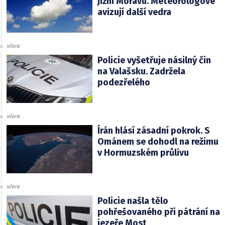
jižní Moravu. Meteorologové
avizují další vedra
včera
Policie vyšetřuje násilný čin
na Valašsku. Zadržela
podezřelého
včera
Írán hlásí zásadní pokrok. S
Ománem se dohodl na režimu
v Hormuzském průlivu
včera
Policie našla tělo
pohřešovaného při pátrání na
jezeře Most