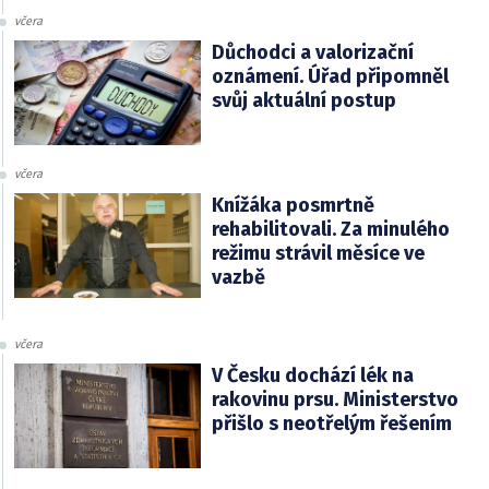
včera
Důchodci a valorizační
oznámení. Úřad připomněl
svůj aktuální postup
včera
Knížáka posmrtně
rehabilitovali. Za minulého
režimu strávil měsíce ve
vazbě
včera
V Česku dochází lék na
rakovinu prsu. Ministerstvo
přišlo s neotřelým řešením