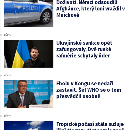
Doživotí. Němci odsoudili
Afghánce, který loni vraždil v
Mnichově
včera
Ukrajinské sankce opět
zafungovaly. Dvě ruské
rafinérie schytaly úder
včera
Ebolu v Kongu se nedaří
zastavit. Šéf WHO se o tom
přesvědčil osobně
včera
Tropické počasí stále sužuje