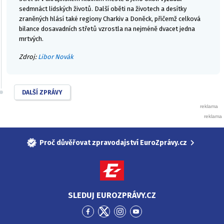
sedmnáct lidských životů. Další oběti na životech a desítky
zraněných hlásí také regiony Charkiv a Doněck, přičemž celková
bilance dosavadních střetů vzrostla na nejméně dvacet jedna
mrtvých.
Zdroj:
Libor Novák
DALŠÍ ZPRÁVY
Proč důvěřovat zpravodajství EuroZprávy.cz
SLEDUJ EUROZPRÁVY.CZ
Přejít
Přejít
Přejít
Přejít