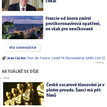
čekal
Francie od února zmírní
protikoronavirová opatření,
ne však pro neočkované
VÍCE SOUVISEJÍCÍCH
Jean Castex
,
Tour de France
,
Covid-19 (koronavirus SARS-CoV-2)
AKTUÁLNĚ SE DĚJE
včera
České oscarové hlasování je v
plném proudu. Šanci má pět
filmů