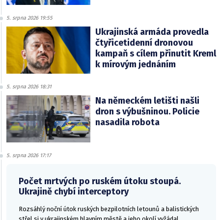
5. srpna 2026 19:55
Ukrajinská armáda provedla
čtyřicetidenní dronovou
kampaň s cílem přinutit Kreml
k mírovým jednáním
5. srpna 2026 18:31
Na německém letišti našli
dron s výbušninou. Policie
nasadila robota
5. srpna 2026 17:17
Počet mrtvých po ruském útoku stoupá.
Ukrajině chybí interceptory
Rozsáhlý noční útok ruských bezpilotních letounů a balistických
střel si v ukrajinském hlavním městě a jeho okolí vyžádal