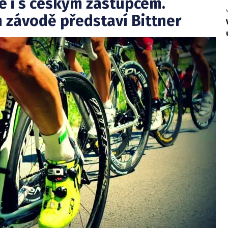
ce i s českým zástupcem.
 závodě představí Bittner