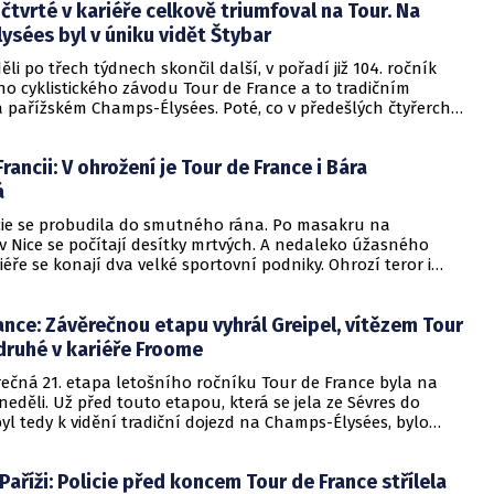
tvrté v kariéře celkově triumfoval na Tour. Na
sées byl v úniku vidět Štybar
ěli po třech týdnech skončil další, v pořadí již 104. ročník
ho cyklistického závodu Tour de France a to tradičním
 pařížském Champs-Élysées. Poté, co v předešlých čtyřerch
dy poslední etapu vyhrál německý jezdec, ať už to byl
el Kittel či dvakrát André Greipel, tentokrát se z vítězství v
rancii: V ohrožení je Tour de France i Bára
tapě "Staré dámy", jak se tomuto slavnému závodu přezdívá,
a to zásluhou Dylana Groenwegena z týmu LottoNL. Na
á
m pařížském náměstí pak byl hodně vidět i dres českého
ncie se probudila do smutného rána. Po masakru na
eho majitel Zdeněk Štybar, jenž se pět kilometrů před cílem
 Nice se počítají desítky mrtvých. A nedaleko úžasného
t pelotonu, ten ho však o dva a půlkilometru později
iéře se konají dva velké sportovní podniky. Ohrozí teror i
onil. Ještě před touto závěrečnou etapou už ale bylo jasné,
nce nebo Diamantovou ligu?
tomto ročníku majitelem žlutého trikotu, tedy trikotu pro
e Tour. Po sobotní časovce v Marseille si ho totiž zajistil Brit
ance: Závěrečnou etapu vyhrál Greipel, vítězem Tour
 z týmu Sky, pro kterého to tak byl čtvrtý celkový triumf na
ce.
druhé v kariéře Froome
rečná 21. etapa letošního ročníku Tour de France byla na
eděli. Už před touto etapou, která se jela ze Sévres do
byl tedy k vidění tradiční dojezd na Champs-Élysées, bylo
 že se celkovým vítězem letošní Tour stane Brit Chris Froome
, který měl na sobě žlutý trikot už od sedmé etapy. Ve spurtu
 Paříži: Policie před koncem Tour de France střílela
zvítězil Němec André Greipel, pro nějž to byl tak letošní