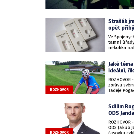
Strašák jm
opět přib
Ve Spojenýc
tamní úřady.
několika na
Jaké téma 
ideální, ří
ROZHOVOR - 
zprávu svém
Tadeje Pogač
ROZHOVOR
Rogliče. Čes
fanouškem si
Sdílím Rog
časovku na n
místopředse
ODS Janda
dojezdu, jen
ROZHOVOR - Z
infarktovéh
ODS Jakub J
rozhovoru pr
časovku cykl
ROZHOVOR