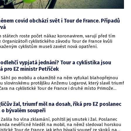
énem covid obchází svět i Tour de France. Případů
ývá
h státech roste počet nákaz koronavirem, varují před tím
 Organizátoři cyklistického závodu Tour de France kvůli
kaženým cyklistům museli zavést nová opatření.
odlehčí vypjatá jednání? Tour a cyklistika jsou
ká pro EZ ministr Petříček
Sáhl po mobilu a okamžitě na něm vyťukal blahopřejnou
u slovinskému protějšku Anžemu Logarovi, který slavil triumf
ara na cyklistické Tour de France i druhé místo Primože
ký ministr zahraničních věcí Tomáš Petříček, který je velkým
lniční cyklistiky, emotivně prožíval sobotní dramatickou
ličův žal, triumf měl na dosah, říká pro EZ poslanec
ejslavnějším cyklistickém závodě světa. Ačkoli jindy
da ČSSD pečlivě dbá na diplomaticky uhlazenou rétoriku, po
 o bývalém soupeři
ž způsobil nečekaný zvrat, z něj vypadlo: „Musím se z toho
alila ho vlna zklamání, pohltil jej smutek i žal. Poslanec
o nerváku vzpamatovat,“ řekl na úvod exkluzivního
anda nevěřícně hleděl na mobil, na němž sledoval horskou
o Eurozprávy.cz šéf české diplomacie Tomáš Petříček.
istické Tour de France, jak jeho bývalý soupeř ze skoků na