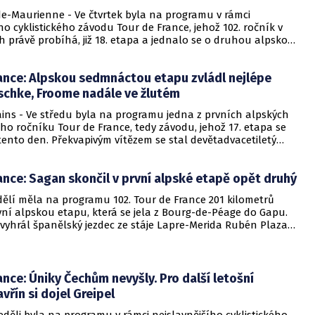
uintana. Tento cyklista, jenž zároveň druhý i v celkovém
de-Maurienne - Ve čtvrtek byla na programu v rámci
ořadí, nyní ztrácí na celkového lídra Chrise Froomea ze
ho cyklistického závodu Tour de France, jehož 102. ročník v
8 minuty.
 právě probíhá, již 18. etapa a jednalo se o druhou alpskou
z Gapu do Saint-Jean-de-Maurienne. Celý tento úsek měřil
 kilometru. Vítězem této etapy se stal domácí jezdec Romain
ance: Alpskou sedmnáctou etapu zvládl nejlépe
ý vyhrál především díky tomu, že v momentě, kdy se sjíždělo z
rcholu této etapy jménem Col du Glandon, tak se tento
chke, Froome nadále ve žlutém
čele osamostatnil od ostatních a následujících 40 kilometrů
ains - Ve středu byla na programu jedna z prvních alpských
předu a už ho nikdo nedostihl. Celkovým lídrem je i po této
ho ročníku Tour de France, tedy závodu, jehož 17. etapa se
 Brit Chris Froome.
 tento den. Překvapivým vítězem se stal devětadvacetiletý
áje Giant-Alpecin, rodák z Berlína Simon Geschke vyhrál
e-les-Bains do Pra Loup, která měřila celkem 161 kilometrů. I
ance: Sagan skončil v první alpské etapě opět druhý
ě je stále celkovým lídrem Brit Chris Froome.
dělí měla na programu 102. Tour de France 201 kilometrů
ní alpskou etapu, která se jela z Bourg-de-Péage do Gapu.
vyhrál španělský jezdec ze stáje Lapre-Merida Rubén Plaza
především díky tomu, že tento jezdec, jenž je jeden z
ích jezdců v poli, zvládl ze všech nejlépe závěrečný výstup
nse, kde nasadil tento Španěl k trháku, který mu tedy vyšel.
dělo do cíle, jako druhý za ním jel Slovák Peter Sagan, který
ance: Úniky Čechům nevyšly. Pro další letošní
ntokrát již popáté v letošní Tour, obsadil druhé místo.
vřín si dojel Greipel