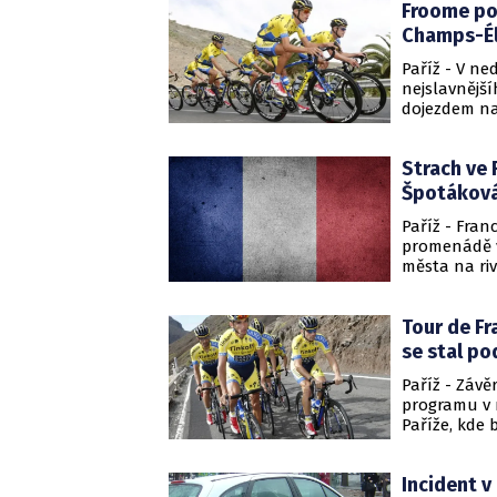
Froome poč
Champs-Ély
Paříž - V ned
nejslavnější
dojezdem na
ročnících vž
dvakrát Marc
Strach ve F
závěrečné e
Nizozemsko 
Špotákov
nejznámější
Paříž - Fra
šampiona a j
promenádě v
pokoušel uje
města na riv
nakonec doh
Tour de Fra
kdo bude po 
celkové vítšz
Tour de Fr
Chris Froome
Tour de Fran
se stal po
Paříž - Závě
programu v n
Paříže, kde 
téměř jasné,
ze stáje Sky
Incident v
pak nakonec 