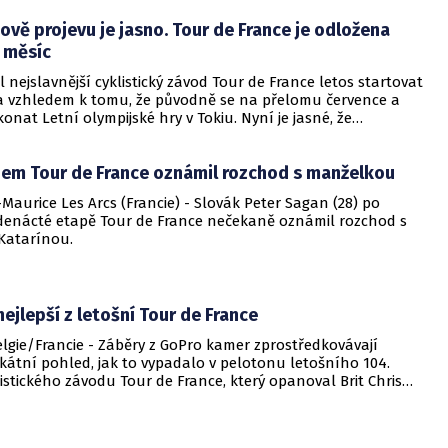
li, že by se mohl jet až v srpnu. Francouzský premiér
vě projevu je jasno. Tour de France je odložena
lippe ovšem v úterý oznámil, že až do září je zakázano ve
dání velkých sportovních akcí s účastí více než 5000 osob.
 měsíc
 zemi padá nejen možnost dohrát sezónu fotbalové ligy, ale
nejslavnější cyklistický závod Tour de France letos startovat
ové pořádání Tour de France. Pořadatelé tohoto závodu totiž
na vzhledem k tomu, že původně se na přelomu července a
ají s diváckou účastí.
onat Letní olympijské hry v Tokiu. Nyní je jasné, že
 pořadatelé tohoto velkého cyklistického svátku budou
ní ročník závodu odložit nejméně o měsíc. Francouzský
em Tour de France oznámil rozchod s manželkou
mmanuel Macron ve svém pondělním projevu totiž řekl, že
opatření v zemi kvůli pandemii koronaviru prodlouží až do
Maurice Les Arcs (Francie) - Slovák Peter Sagan (28) po
 tím, že ve Francii se budou moct sportovní akce s velkým
edenácté etapě Tour de France nečekaně oznámil rozchod s
konat až v polovině července.
Katarínou.
nejlepší z letošní Tour de France
gie/Francie - Záběry z GoPro kamer zprostředkovávají
kátní pohled, jak to vypadalo v pelotonu letošního 104.
istického závodu Tour de France, který opanoval Brit Chris
áje Sky.