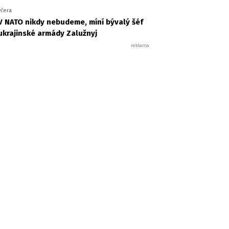
včera
V NATO nikdy nebudeme, míní bývalý šéf
ukrajinské armády Zalužnyj