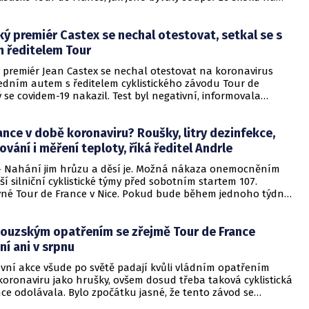
nec Primož Roglič ztrácí žlutý trikot a přenechává jej krajanovi
rovi. „Škoda, fandil jsem Primožovi, nevěřil jsem, že ztratí
ý premiér Castex se nechal otestovat, setkal se s
vý náskok. Byli jsme ale svědky úžasného boje, který
rametry světa sportu. Pochopitelně jsem si jako bývalý
 ředitelem Tour
žích přál, aby Tour vyhrál můj bývalý kolega,“ říká pravicový
 premiér Jean Castex se nechal otestovat na koronavirus
těz skokanského Turné čtyř můstků v rozhovoru pro
 jedním autem s ředitelem cyklistického závodu Tour de
cz Jakub Janda, který se ostře vymezuje proti komunistickému
ý se covidem-19 nakazil. Test byl negativní, informovala
anice BFM s odvoláním na úřad předsedy vlády. Prezident
cron dnes vyzval, aby se Francouzi měli kvůli koronaviru
ance v době koronaviru? Roušky, litry dezinfekce,
v prostředí rodiny a přátel.
ování i měření teploty, říká ředitel Andrle
Nahání jim hrůzu a děsí je. Možná nákaza onemocněním
aší silniční cyklistické týmy před sobotním startem 107.
vné Tour de France v Nice. Pokud bude během jednoho týdne
tivní test na koronavirus u jezdců či členů z jedné stáje, celek
 slovutném závodě končí. Z možného vyloučení má hrůzu i
ncouzským opatřením se zřejmě Tour de France
 který je jedním ze sportovních ředitelů týmu Israel Start-Up
elská stáj jede Tour de France poprvé v její historii a
í ani v srpnu
onec by byl pro nás katastrofou. Proto hygienická opatření
ovní akce všude po světě padají kvůli vládním opatřením
cována do nejmenšího detailu, abychom riziko nákazy
 koronaviru jako hrušky, ovšem dosud třeba taková cyklistická
li,“ říká pro EuroZprávy.cz René Andrle, jediný český
ce odolávala. Bylo zpočátku jasné, že tento závod se
ditel ve World Tour.
původním termínu od 27. června a tak pořadatelé slavného