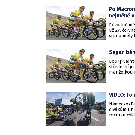
závodu doufa
Po Macrono
Édouarde Phi
Francii pořá
nejméně o
Tím pádem v
Původně měl 
i onio srpni
už 27. červ
nadále počít
srpna měly k
francouzští
muset letoš
Sagan běh
prezident E
karanténní 
Bourg-Saint-
11. května s
středeční j
počtem lidí 
manželkou 
VIDEO: To 
Německo/Bel
divákům uni
ročníku cykl
Froome ze st