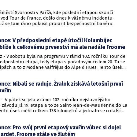
vý vavřín.
áměstí Svornosti v Paříži, kde poslední etapou skončí
závod Tour de France, došlo dnes k vážnému incidentu.
 se tam ráno pokusil prorazit bezpečnostní bariéru.
ance: V předposlední etapě útočil Kolumbijec
blíže k celkovému prvenství má ale nadále Froome
z - V sobotu byla na programu v rámci 102. ročníku Tour de
ředposlední etapa, tedy etapa s pořadovým číslem 20. Ta se
Alpách a to z Modane Valfréjus do Alpe d’Huez. Tento úsek
 110,5 kilometru a nejlépe ho sice zvládl nejlépe domácí
ut Pinot, ovšem největší vrásky na čele celkově vedoucímu
ance: Nibali se raduje. Žralok získává letošní první
eovi ze stáje Sky dělal Kolumbijec Nairo Quintana, jenž pro
arvy týmu Movistar. Ten totiž skončil druhý a na Francouze
avřín
ch 18 vteřin a tím tak i stáhl náskok Froomea v celkovém
 - V pátek se jela v rámci 102. ročníku nejslavnějšího
 tomto útoku ze strany Kolumbijce je však blízko k celkovému
o závodu již 19. etapa a to ze Saint-Jean-de-Maurienne do La
itský cyklista Chris Froome.
ento úsek měřil celkem 138 kilometrů a jednalo se o další
u, kde byly tentokrát čtyři horské prémie. Nejlépe tuto
 italský jezdec Vincenzo Nibali, pro nějž to bylo vůbec první
ance: Pro svůj první etapový vavřín vůbec si dojel
zství v tomto ročníku, přitom tento cyklista obhajuje celkové
ur z loňského roku. O 44 vteřin později pak druhý dojel do
ardet, Froome stále ve žlutém