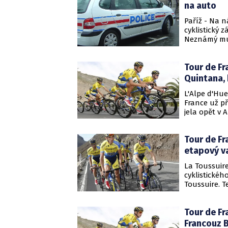
čtvrtý etapo
na auto
Paříž - Na n
cyklistický 
Neznámý muž
Tour de Fr
Quintana, 
L'Alpe d'Hue
France už p
jela opět v 
měřil celkem
jezdec Thiba
Tour de Fr
Chrisu Froom
změnu hájí b
etapový v
ztrácel pouhý
La Toussuire
pořadí. I po
cyklistickéh
prvenství br
Toussuire. T
alpskou etap
etapu zvládl
Tour de Fr
etapové vítě
vítězství To
Francouz B