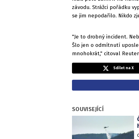
závodu. Strážci pořádku vypá
se jim nepodařilo. Nikdo z
"Je to drobný incident. Ne
Šlo jen o odmítnutí uposle
mnohokrát," citoval Reute
Sdílet na X
SOUVISEJÍCÍ