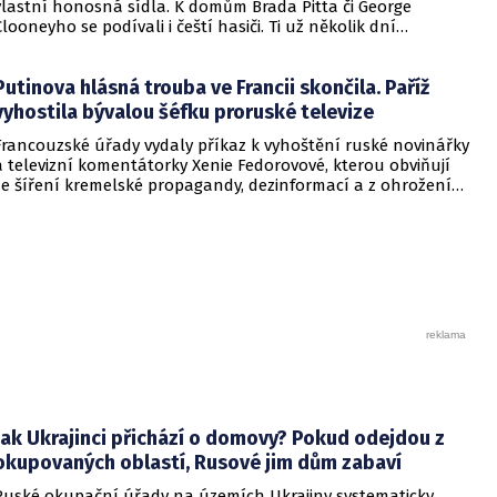
vlastní honosná sídla. K domům Brada Pitta či George
Clooneyho se podívali i čeští hasiči. Ti už několik dní
pomáhají francouzským kolegům v boji s ničivým živlem.
Putinova hlásná trouba ve Francii skončila. Paříž
vyhostila bývalou šéfku proruské televize
Francouzské úřady vydaly příkaz k vyhoštění ruské novinářky
a televizní komentátorky Xenie Fedorovové, kterou obviňují
ze šíření kremelské propagandy, dezinformací a z ohrožení
veřejného pořádku. Paříž zároveň přistoupila ke zmrazení
jejího majetku na dobu šesti měsíců. Bývalá šéfka
francouzské pobočky státní televize RT France vyhoštění
označila za politický tlak a cenzuru názorů, které se
neslučují s oficiální linií francouzské vlády.
Jak Ukrajinci přichází o domovy? Pokud odejdou z
okupovaných oblastí, Rusové jim dům zabaví
Ruské okupační úřady na územích Ukrajiny systematicky