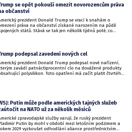
Trump se opět pokouší omezit novorozencům práva
na občanství
Americký prezident Donald Trump se vrací k snahám o
omezení práva na občanství získané narozením na půdě
Spojených států. Stává se tak jen několik týdnů poté, co
Nejvyšší soud Spojených států odmítl jeho předchozí plošší
pokus o zrušení této dlouholeté praxe.
Trump podepsal zavedení nových cel
Americký prezident Donald Trump podepsal nové nařízení,
kterým zavádí patnáctiprocentní clo na dovážené produkty
obsahující polysilikon. Toto opatření má začít platit čtvrtého
prosince a jeho hlavním úkolem je podpořit domácí
dodavatelské řetězce v oblasti mikročipů i solárních panelů.
WSJ: Putin může podle amerických tajných služeb
zaútočit na NATO už za několik měsíců
Americké zpravodajské služby varují, že ruský prezident
Vladimir Putin by mohl v období mezi letošním podzimem a
rokem 2029 vyzkoušet odhodlání aliance prostřednictvím