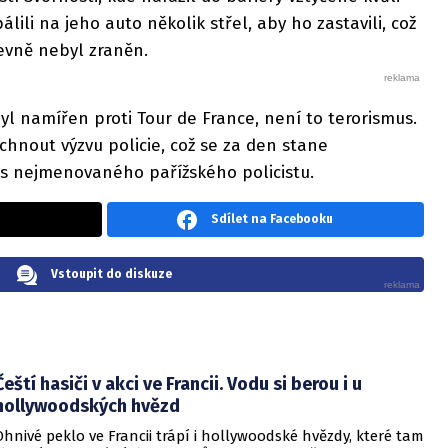
lili na jeho auto několik střel, aby ho zastavili, což
jevně nebyl zraněn.
byl namířen proti Tour de France, není to terorismus.
chnout výzvu policie, což se za den stane
rs nejmenovaného pařížského policistu.
Sdílet na Facebooku
Vstoupit do diskuze
Čeští hasiči v akci ve Francii. Vodu si berou i u
hollywoodských hvězd
Ohnivé peklo ve Francii trápí i hollywoodské hvězdy, které tam