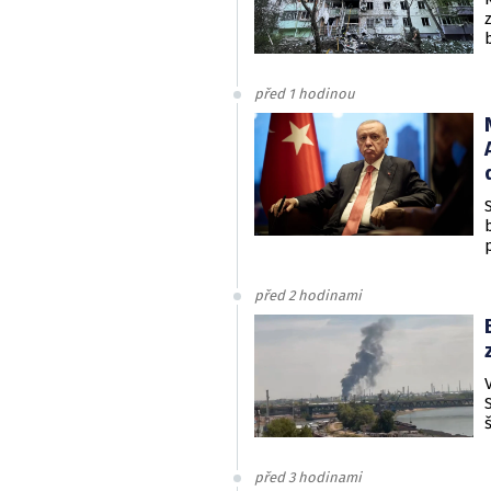
před 1 hodinou
před 2 hodinami
před 3 hodinami