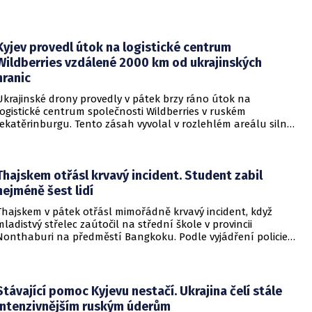
omezeného útoku. Cílem takových kroků by nebylo zabrání
území, ale snaha otestovat, zda členské státy dodrží své
závazky o kolektivní obraně. Tyto znepokojivé scénáře
přicházejí v době, kdy Moskva čelí rostoucímu tlaku kvůli
Kyjev provedl útok na logistické centrum
situaci na ukrajinské frontě. Masivní škody, které ukrajinské
Wildberries vzdálené 2000 km od ukrajinských
drony způsobují ruskému zázemí, totiž Kreml zahnaly do
hranic
kouta.
Ukrajinské drony provedly v pátek brzy ráno útok na
logistické centrum společnosti Wildberries v ruském
Jekatěrinburgu. Tento zásah vyvolal v rozlehlém areálu silný
požár a potvrdil rostoucí dosah ukrajinských bezpilotních
systémů hluboko v ruském vnitrozemí. Společnost posléze
potvrdila, že zasažené zařízení spravuje společný podnik
RWB, který řídí veškeré logistické operace.
Thajskem otřásl krvavý incident. Student zabil
nejméně šest lidí
Thajskem v pátek otřásl mimořádně krvavý incident, když
mladistvý střelec zaútočil na střední škole v provincii
Nonthaburi na předměstí Bangkoku. Podle vyjádření policie
začalo násilné řádění poté, co podezřelý čtrnáctiletý chlapec
údajně usmrtil své prarodiče v jejich domě a následně zamířil
do vzdělávací instituce.
Stávající pomoc Kyjevu nestačí. Ukrajina čelí stále
intenzivnějším ruským úderům