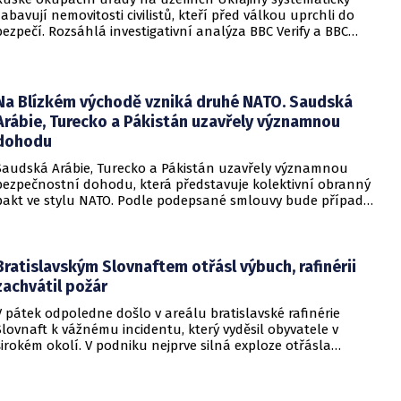
zabavují nemovitosti civilistů, kteří před válkou uprchli do
bezpečí. Rozsáhlá investigativní analýza BBC Verify a BBC
Russian odhalila, že od roku 2024 bylo identifikováno k
zabavení nebo již přímo zkonfiskováno přes 34 tisíc domů a
bytů.
Na Blízkém východě vzniká druhé NATO. Saudská
Arábie, Turecko a Pákistán uzavřely významnou
dohodu
Saudská Arábie, Turecko a Pákistán uzavřely významnou
bezpečnostní dohodu, která představuje kolektivní obranný
pakt ve stylu NATO. Podle podepsané smlouvy bude případný
útok na některou z těchto tří zemí považován za útok na
všechny členy aliance, což má posílit odstrašující sílu v
regionu.
Bratislavským Slovnaftem otřásl výbuch, rafinérii
zachvátil požár
V pátek odpoledne došlo v areálu bratislavské rafinérie
Slovnaft k vážnému incidentu, který vyděsil obyvatele v
širokém okolí. V podniku nejprve silná exploze otřásla
budovami a následně vypukl rozsáhlý požár.