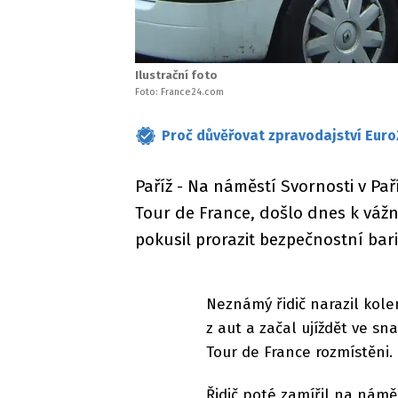
Ilustrační foto
Foto: France24.com
Proč důvěřovat zpravodajství Euro
Paříž - Na náměstí Svornosti v Pař
Tour de France, došlo dnes k vá
pokusil prorazit bezpečnostní bar
Neznámý řidič narazil kol
z aut a začal ujíždět ve sn
Tour de France rozmístěni.
Řidič poté zamířil na náměs