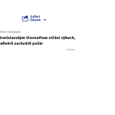
Sdílet
článek
před 2 hodinami
Bratislavským Slovnaftem otřásl výbuch,
rafinérii zachvátil požár