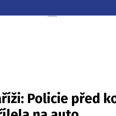
aříži: Policie před 
řílela na auto