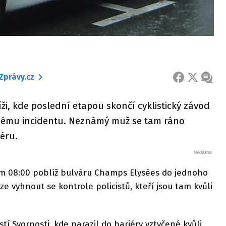
Zprávy.cz
FACEBOOK
X
ZPRÁ
íži, kde poslední etapou skončí cyklistický závod
žnému incidentu. Neznámý muž se tam ráno
iéru.
em 08:00 poblíž bulváru Champs Elysées do jednoho
aze vyhnout se kontrole policistů, kteří jsou tam kvůli
tí Svornosti, kde narazil do bariéry vztyčené kvůli