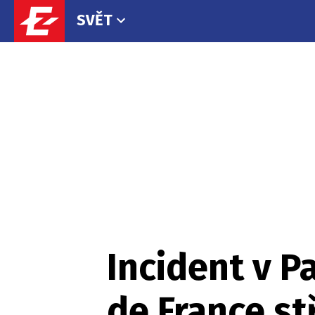
SVĚT
Incident v P
de France st