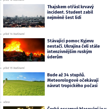
Thajskem otřásl krvavý
incident. Student zabil
nejméně šest lidí
před 14 hodinami
Stávající pomoc Kyjevu
nestačí. Ukrajina čelí stále
intenzivnějším ruským
úderům
před 15 hodinami
Bude až 34 stupňů.
Meteorologové očekávají
návrat tropického počasí
včera
České oscarové hlasování je v