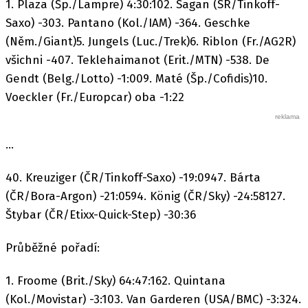
1. Plaza (Šp./Lampre) 4:30:102. Sagan (SR/Tinkoff-
Saxo) -303. Pantano (Kol./IAM) -364. Geschke
(Něm./Giant)5. Jungels (Luc./Trek)6. Riblon (Fr./AG2R)
všichni -407. Teklehaimanot (Erit./MTN) -538. De
Gendt (Belg./Lotto) -1:009. Maté (Šp./Cofidis)10.
Voeckler (Fr./Europcar) oba -1:22
...
40. Kreuziger (ČR/Tinkoff-Saxo) -19:0947. Bárta
(ČR/Bora-Argon) -21:0594. König (ČR/Sky) -24:58127.
Štybar (ČR/Etixx-Quick-Step) -30:36
Průběžné pořadí:
1. Froome (Brit./Sky) 64:47:162. Quintana
(Kol./Movistar) -3:103. Van Garderen (USA/BMC) -3:324.