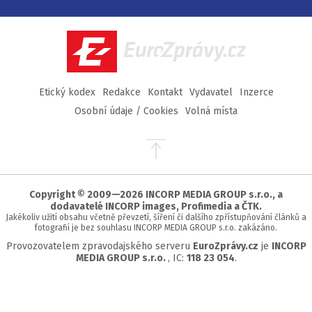
na
na
na
na
Facebook
Twitter
Instagram
YouTube
EuroZprávy.cz
Etický kodex
Redakce
Kontakt
Vydavatel
Inzerce
Osobní údaje / Cookies
Volná místa
Přejít
na
začátek
stránky
Copyright © 2009—2026 INCORP MEDIA GROUP s.r.o., a
dodavatelé INCORP images, Profimedia a ČTK.
Jakékoliv užití obsahu včetně převzetí, šíření či dalšího zpřístupňování článků a
fotografií je bez souhlasu INCORP MEDIA GROUP s.r.o. zakázáno.
Provozovatelem zpravodajského serveru
EuroZprávy.cz
je
INCORP
MEDIA GROUP s.r.o.
, IC:
118 23 054
.