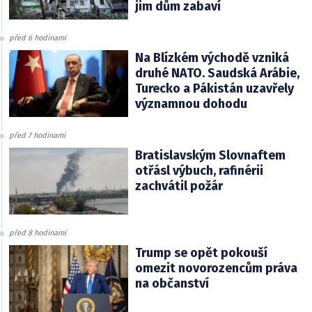
jim dům zabaví
před 6 hodinami
Na Blízkém východě vzniká
druhé NATO. Saudská Arábie,
Turecko a Pákistán uzavřely
významnou dohodu
před 7 hodinami
Bratislavským Slovnaftem
otřásl výbuch, rafinérii
zachvátil požár
před 8 hodinami
Trump se opět pokouší
omezit novorozencům práva
na občanství