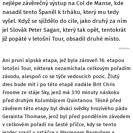
nejlépe závěrečný výstup na Col de Manse, kde
nasadil tento Španěl k trháku, který mu tedy
vyšel. Když se sjíždělo do cíle, jako druhý za ním
jel Slovák Peter Sagan, který tak opět, tentokrát
již popáté v letošní Tour, obsadil druhé místo.
Ani první alpská etapa, jež byla zároveň 16. etapou
letošní Tour, nikterak nezamíchala celkovým pořadím
závodu, alespoň co se týče vedoucích pozic. Žlutý
dres bude mít i po této etapě nadále Brit Chris
Froome ze stáje Sky, jenž má 3:10 minuty náskoku
před druhým Kolumbijcem Quintanou. Těsně před
závěrem této etapy byl diváci svědky hrozivého pádu
Gerainta Thomase, jenž byl před pondělním závodem
v celkovém pořadí na šesté příčce, kdy se tento
jezdec srazil v zatáčce s Warrenem Barguilem a