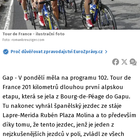
Tour de France - ilustrační foto
Foto: romankreuziger.com
Proč důvěřovat zpravodajství EuroZprávy.cz
FACEBOOK
X
ZPR
Gap - V pondělí měla na programu 102. Tour de
France 201 kilometrů dlouhou první alpskou
etapu, která se jela z Bourg-de-Péage do Gapu.
Tu nakonec vyhrál španělský jezdec ze stáje
Lapre-Merida Rubén Plaza Molina a to především
díky tomu, že tento jezdec, jenž je jeden z
nejzkušenějších jezdců v poli, zvládl ze všech