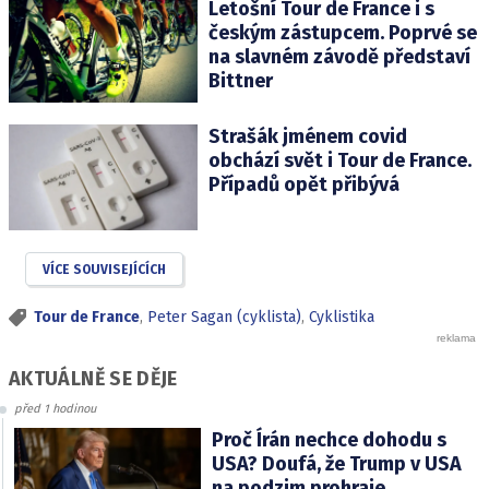
Letošní Tour de France i s
českým zástupcem. Poprvé se
na slavném závodě představí
Bittner
Strašák jménem covid
obchází svět i Tour de France.
Případů opět přibývá
VÍCE SOUVISEJÍCÍCH
Tour de France
,
Peter Sagan (cyklista)
,
Cyklistika
AKTUÁLNĚ SE DĚJE
před 1 hodinou
Proč Írán nechce dohodu s
USA? Doufá, že Trump v USA
na podzim prohraje