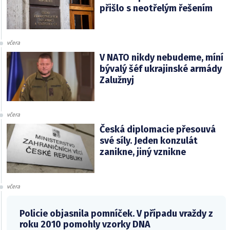
přišlo s neotřelým řešením
včera
V NATO nikdy nebudeme, míní
bývalý šéf ukrajinské armády
Zalužnyj
včera
Česká diplomacie přesouvá
své síly. Jeden konzulát
zanikne, jiný vznikne
včera
Policie objasnila pomníček. V případu vraždy z
roku 2010 pomohly vzorky DNA