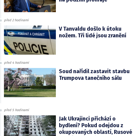
před 2 hodinami
V Tanvaldu došlo k útoku
nožem. Tři lidé jsou zranění
před 4 hodinami
Soud nařídil zastavit stavbu
Trumpova tanečního sálu
před 5 hodinami
Jak Ukrajinci přichází o
bydlení? Pokud odejdou z
okupovaných oblastí, Rusové