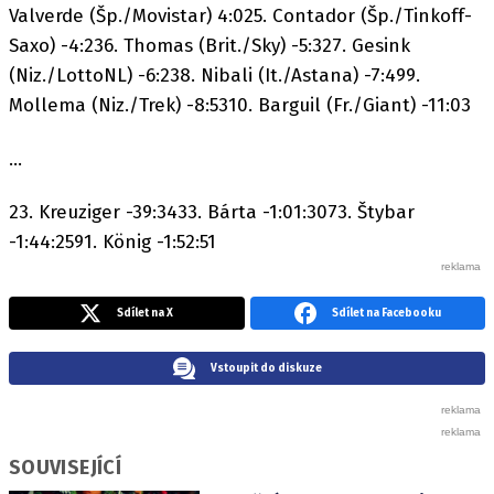
Valverde (Šp./Movistar) 4:025. Contador (Šp./Tinkoff-
Saxo) -4:236. Thomas (Brit./Sky) -5:327. Gesink
(Niz./LottoNL) -6:238. Nibali (It./Astana) -7:499.
Mollema (Niz./Trek) -8:5310. Barguil (Fr./Giant) -11:03
...
23. Kreuziger -39:3433. Bárta -1:01:3073. Štybar
-1:44:2591. König -1:52:51
Sdílet na X
Sdílet na Facebooku
Vstoupit do diskuze
SOUVISEJÍCÍ