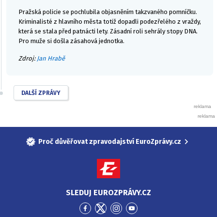
Pražská policie se pochlubila objasněním takzvaného pomníčku.
Kriminalisté z hlavního města totiž dopadli podezřelého z vraždy,
která se stala před patnácti lety. Zásadní roli sehrály stopy DNA.
Pro muže si došla zásahová jednotka.
Zdroj:
Jan Hrabě
DALŠÍ ZPRÁVY
Proč důvěřovat zpravodajství EuroZprávy.cz
SLEDUJ EUROZPRÁVY.CZ
Přejít
Přejít
Přejít
Přejít