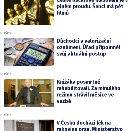
plném proudu. Šanci má pět
filmů
včera
Důchodci a valorizační
oznámení. Úřad připomněl
svůj aktuální postup
včera
Knížáka posmrtně
rehabilitovali. Za minulého
režimu strávil měsíce ve
vazbě
včera
V Česku dochází lék na
rakovinu prsu. Ministerstvo