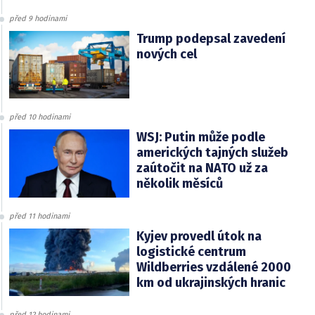
před 9 hodinami
Trump podepsal zavedení
nových cel
před 10 hodinami
WSJ: Putin může podle
amerických tajných služeb
zaútočit na NATO už za
několik měsíců
před 11 hodinami
Kyjev provedl útok na
logistické centrum
Wildberries vzdálené 2000
km od ukrajinských hranic
před 12 hodinami