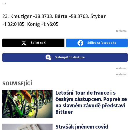
...
23. Kreuziger -38:3733. Bárta -58:3763. Štybar
-1:32:0185. König -1:46:05
Sdílet na X
Sdílet na Facebooku
Vstoupit do diskuze
SOUVISEJÍCÍ
Letošní Tour de France i s
českým zástupcem. Poprvé se
na slavném závodě představí
Bittner
Strašák jménem covid