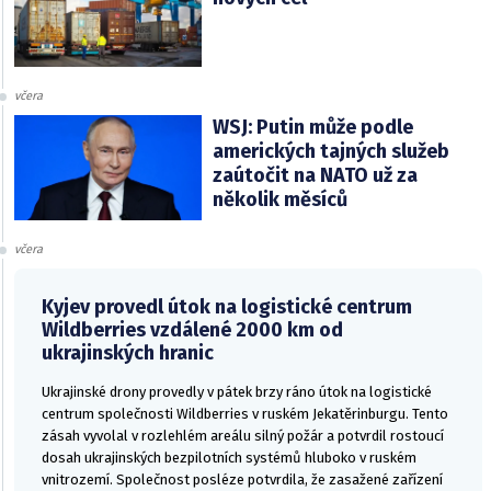
včera
WSJ: Putin může podle
amerických tajných služeb
zaútočit na NATO už za
několik měsíců
včera
Kyjev provedl útok na logistické centrum
Wildberries vzdálené 2000 km od
ukrajinských hranic
Ukrajinské drony provedly v pátek brzy ráno útok na logistické
centrum společnosti Wildberries v ruském Jekatěrinburgu. Tento
zásah vyvolal v rozlehlém areálu silný požár a potvrdil rostoucí
dosah ukrajinských bezpilotních systémů hluboko v ruském
vnitrozemí. Společnost posléze potvrdila, že zasažené zařízení