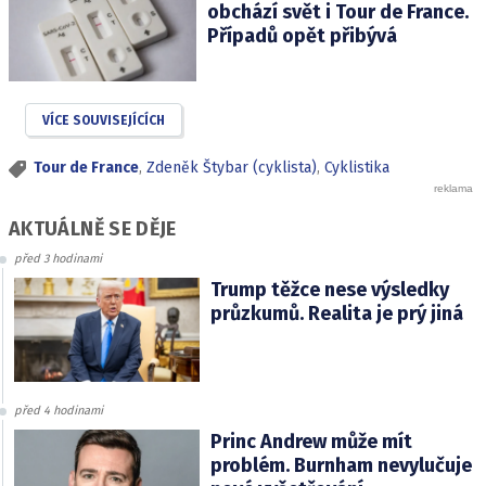
obchází svět i Tour de France.
Případů opět přibývá
VÍCE SOUVISEJÍCÍCH
Tour de France
,
Zdeněk Štybar (cyklista)
,
Cyklistika
AKTUÁLNĚ SE DĚJE
před 3 hodinami
Trump těžce nese výsledky
průzkumů. Realita je prý jiná
před 4 hodinami
Princ Andrew může mít
problém. Burnham nevylučuje