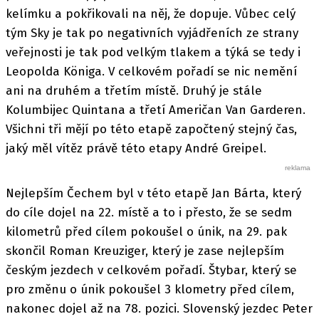
kelímku a pokřikovali na něj, že dopuje. Vůbec celý
tým Sky je tak po negativních vyjádřeních ze strany
veřejnosti je tak pod velkým tlakem a týká se tedy i
Leopolda Königa. V celkovém pořadí se nic nemění
ani na druhém a třetím místě. Druhý je stále
Kolumbijec Quintana a třetí Američan Van Garderen.
Všichni tři mějí po této etapě započtený stejný čas,
jaký měl vítěz právě této etapy André Greipel.
Nejlepším Čechem byl v této etapě Jan Bárta, který
do cíle dojel na 22. místě a to i přesto, že se sedm
kilometrů před cílem pokoušel o únik, na 29. pak
skončil Roman Kreuziger, který je zase nejlepším
českým jezdech v celkovém pořadí. Štybar, který se
pro změnu o únik pokoušel 3 klometry před cílem,
nakonec dojel až na 78. pozici. Slovenský jezdec Peter