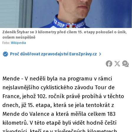
Zdeněk Štybar se 3 kilometry před cílem 15. etapy pokoušel o únik,
ovšem neúspěšně
Foto:
Wikipedia
Proč důvěřovat zpravodajství EuroZprávy.cz
FACEBOOK
X
ZPR
Mende - V neděli byla na programu v rámci
nejslavnějšího cyklistického závodu Tour de
France, jehož 102. ročník právě probíhá v těchto
dnech, již 15. etapa, která se jela tentokrát z
Mende do Valence a která měřila celkem 183
kilometrů. V této etapě byli vidět hodně čeští
závodníci, kteří se v závěrečných kilometrech