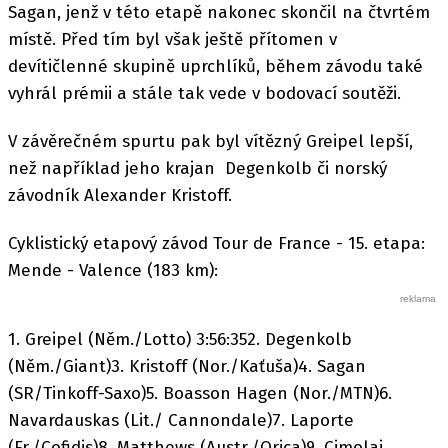
Sagan, jenž v této etapě nakonec skončil na čtvrtém
místě. Před tím byl však ještě přítomen v
devítičlenné skupině uprchlíků, během závodu také
vyhrál prémii a stále tak vede v bodovací soutěži.
V závěrečném spurtu pak byl vítězný Greipel lepší,
než například jeho krajan Degenkolb či norský
závodník Alexander Kristoff.
Cyklistický etapový závod Tour de France - 15. etapa:
Mende - Valence (183 km):
1. Greipel (Něm./Lotto) 3:56:352. Degenkolb
(Něm./Giant)3. Kristoff (Nor./Kaťuša)4. Sagan
(SR/Tinkoff-Saxo)5. Boasson Hagen (Nor./MTN)6.
Navardauskas (Lit./ Cannondale)7. Laporte
(Fr./Cofidis)8. Matthews (Austr./Orica)9. Cimolai