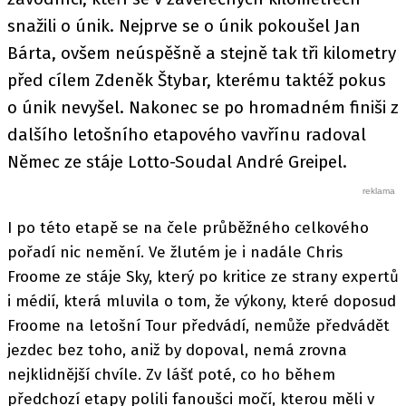
snažili o únik. Nejprve se o únik pokoušel Jan
Bárta, ovšem neúspěšně a stejně tak tři kilometry
před cílem Zdeněk Štybar, kterému taktéž pokus
o únik nevyšel. Nakonec se po hromadném finiši z
dalšího letošního etapového vavřínu radoval
Němec ze stáje Lotto-Soudal André Greipel.
I po této etapě se na čele průběžného celkového
pořadí nic nemění. Ve žlutém je i nadále Chris
Froome ze stáje Sky, který po kritice ze strany expertů
i médií, která mluvila o tom, že výkony, které doposud
Froome na letošní Tour předvádí, nemůže předvádět
jezdec bez toho, aniž by dopoval, nemá zrovna
nejklidnější chvíle. Zv lášť poté, co ho během
předchozí etapy polili fanoušci močí, kterou měli v