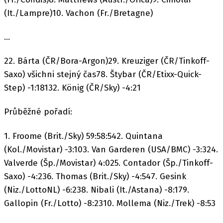
(It./Lampre)10. Vachon (Fr./Bretagne)
...
22. Bárta (ČR/Bora-Argon)29. Kreuziger (ČR/Tinkoff-
Saxo) všichni stejný čas78. Štybar (ČR/Etixx-Quick-
Step) -1:18132. König (ČR/Sky) -4:21
Průběžné pořadí:
1. Froome (Brit./Sky) 59:58:542. Quintana
(Kol./Movistar) -3:103. Van Garderen (USA/BMC) -3:324.
Valverde (Šp./Movistar) 4:025. Contador (Šp./Tinkoff-
Saxo) -4:236. Thomas (Brit./Sky) -4:547. Gesink
(Niz./LottoNL) -6:238. Nibali (It./Astana) -8:179.
Gallopin (Fr./Lotto) -8:2310. Mollema (Niz./Trek) -8:53