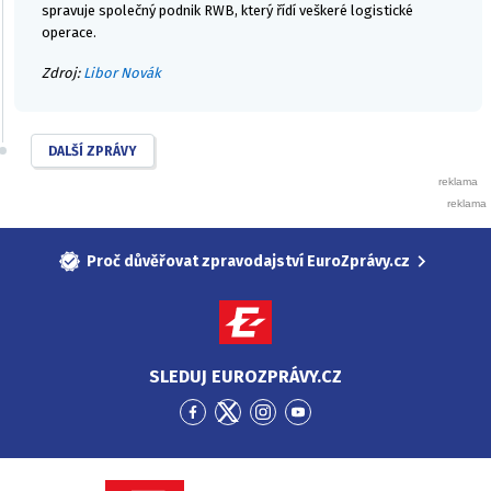
spravuje společný podnik RWB, který řídí veškeré logistické
operace.
Zdroj:
Libor Novák
DALŠÍ ZPRÁVY
Proč důvěřovat zpravodajství EuroZprávy.cz
SLEDUJ EUROZPRÁVY.CZ
Přejít
Přejít
Přejít
Přejít
na
na
na
na
Facebook
Twitter
Instagram
YouTube