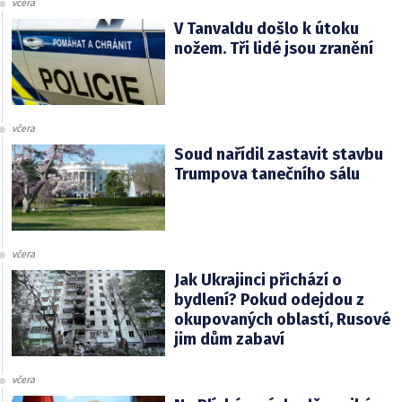
včera
V Tanvaldu došlo k útoku
nožem. Tři lidé jsou zranění
včera
Soud nařídil zastavit stavbu
Trumpova tanečního sálu
včera
Jak Ukrajinci přichází o
bydlení? Pokud odejdou z
okupovaných oblastí, Rusové
jim dům zabaví
včera