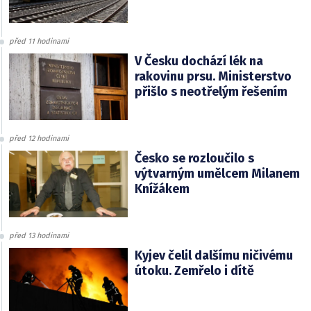
před 11 hodinami
V Česku dochází lék na
rakovinu prsu. Ministerstvo
přišlo s neotřelým řešením
před 12 hodinami
Česko se rozloučilo s
výtvarným umělcem Milanem
Knížákem
před 13 hodinami
Kyjev čelil dalšímu ničivému
útoku. Zemřelo i dítě