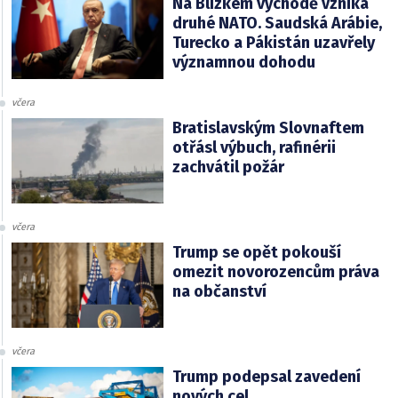
Na Blízkém východě vzniká
druhé NATO. Saudská Arábie,
Turecko a Pákistán uzavřely
významnou dohodu
včera
Bratislavským Slovnaftem
otřásl výbuch, rafinérii
zachvátil požár
včera
Trump se opět pokouší
omezit novorozencům práva
na občanství
včera
Trump podepsal zavedení
nových cel