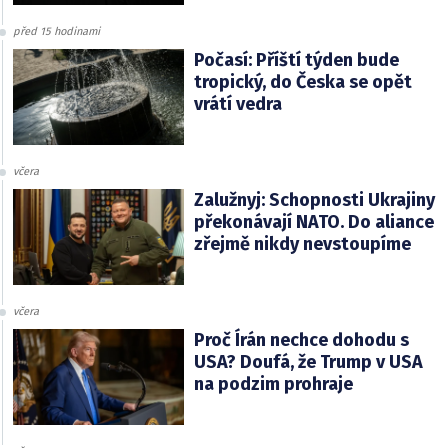
před 15 hodinami
Počasí: Příští týden bude
tropický, do Česka se opět
vrátí vedra
včera
Zalužnyj: Schopnosti Ukrajiny
překonávají NATO. Do aliance
zřejmě nikdy nevstoupíme
včera
Proč Írán nechce dohodu s
USA? Doufá, že Trump v USA
na podzim prohraje