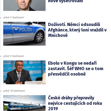
nové vyšetřování
před 5 hodinami
Doživotí. Němci odsoudili
Afghánce, který loni vraždil v
Mnichově
před 9 hodinami
Ebolu v Kongu se nedaří
zastavit. Šéf WHO se o tom
přesvědčil osobně
před 10 hodinami
České dráhy přepravily
nejvíce cestujících od roku
2019