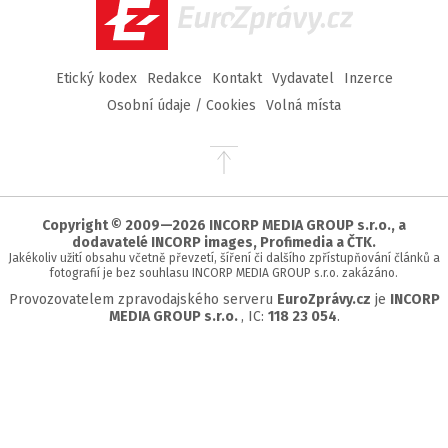
EuroZprávy.cz
Etický kodex
Redakce
Kontakt
Vydavatel
Inzerce
Osobní údaje / Cookies
Volná místa
Přejít
na
začátek
stránky
Copyright © 2009—2026 INCORP MEDIA GROUP s.r.o., a
dodavatelé INCORP images, Profimedia a ČTK.
Jakékoliv užití obsahu včetně převzetí, šíření či dalšího zpřístupňování článků a
fotografií je bez souhlasu INCORP MEDIA GROUP s.r.o. zakázáno.
Provozovatelem zpravodajského serveru
EuroZprávy.cz
je
INCORP
MEDIA GROUP s.r.o.
, IC:
118 23 054
.