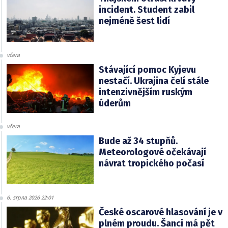
incident. Student zabil
nejméně šest lidí
včera
Stávající pomoc Kyjevu
nestačí. Ukrajina čelí stále
intenzivnějším ruským
úderům
včera
Bude až 34 stupňů.
Meteorologové očekávají
návrat tropického počasí
6. srpna 2026 22:01
České oscarové hlasování je v
plném proudu. Šanci má pět