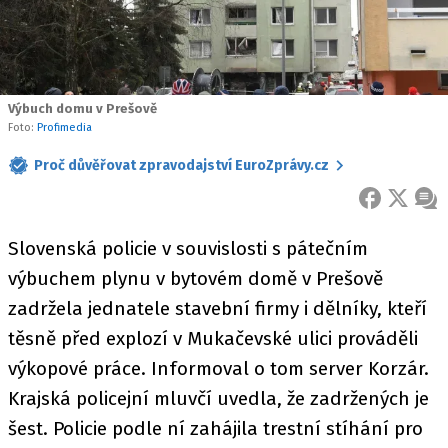
Výbuch domu v Prešově
Foto:
Profimedia
Proč důvěřovat zpravodajství EuroZprávy.cz
FACEBOOK
X
ZPR
Slovenská policie v souvislosti s pátečním
výbuchem plynu v bytovém domě v Prešově
zadržela jednatele stavební firmy i dělníky, kteří
těsně před explozí v Mukačevské ulici prováděli
výkopové práce. Informoval o tom server Korzár.
Krajská policejní mluvčí uvedla, že zadržených je
šest. Policie podle ní zahájila trestní stíhání pro