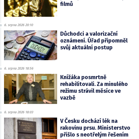
filmů
6. srpna 2026 20:10
Důchodci a valorizační
oznámení. Úřad připomněl
svůj aktuální postup
6. srpna 2026 18:56
Knížáka posmrtně
rehabilitovali. Za minulého
režimu strávil měsíce ve
vazbě
6. srpna 2026 18:03
V Česku dochází lék na
rakovinu prsu. Ministerstvo
přišlo s neotřelým řešením