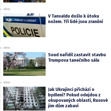
včera
V Tanvaldu došlo k útoku
nožem. Tři lidé jsou zranění
včera
Soud nařídil zastavit stavbu
Trumpova tanečního sálu
včera
Jak Ukrajinci přichází o
bydlení? Pokud odejdou z
okupovaných oblastí, Rusové
jim dům zabaví