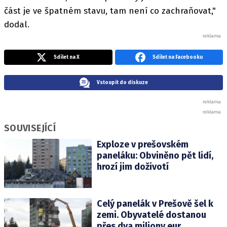
část je ve špatném stavu, tam není co zachraňovat,"
dodal.
Sdílet na X
Sdílet na Facebooku
Vstoupit do diskuze
SOUVISEJÍCÍ
Exploze v prešovském
paneláku: Obviněno pět lidí,
hrozí jim doživotí
Celý panelák v Prešově šel k
zemi. Obyvatelé dostanou
přes dva miliony eur