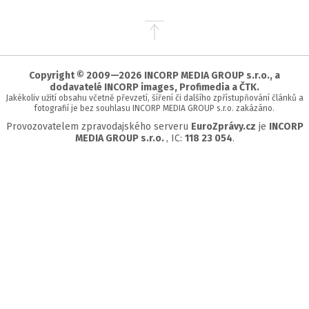
Přejít
na
začátek
stránky
Copyright © 2009—2026 INCORP MEDIA GROUP s.r.o., a
dodavatelé INCORP images, Profimedia a ČTK.
Jakékoliv užití obsahu včetně převzetí, šíření či dalšího zpřístupňování článků a
fotografií je bez souhlasu INCORP MEDIA GROUP s.r.o. zakázáno.
Provozovatelem zpravodajského serveru
EuroZprávy.cz
je
INCORP
MEDIA GROUP s.r.o.
, IC:
118 23 054
.