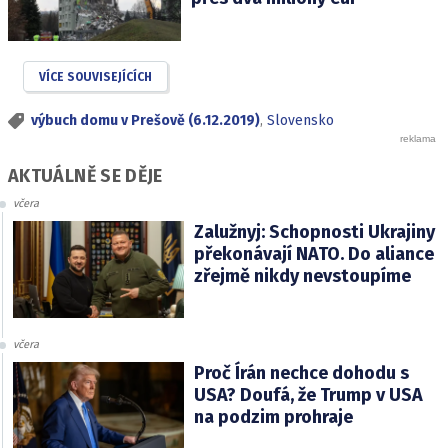
VÍCE SOUVISEJÍCÍCH
výbuch domu v Prešově (6.12.2019)
,
Slovensko
AKTUÁLNĚ SE DĚJE
včera
Zalužnyj: Schopnosti Ukrajiny
překonávají NATO. Do aliance
zřejmě nikdy nevstoupíme
včera
Proč Írán nechce dohodu s
USA? Doufá, že Trump v USA
na podzim prohraje