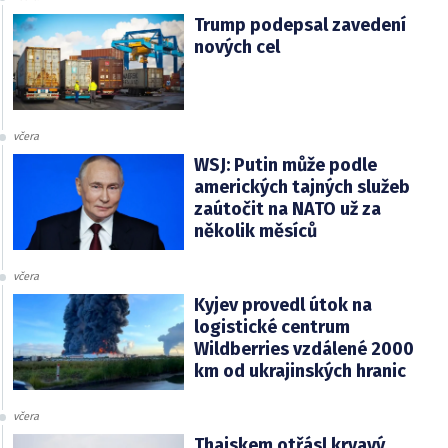
Trump podepsal zavedení
nových cel
včera
WSJ: Putin může podle
amerických tajných služeb
zaútočit na NATO už za
několik měsíců
včera
Kyjev provedl útok na
logistické centrum
Wildberries vzdálené 2000
km od ukrajinských hranic
včera
Thajskem otřásl krvavý