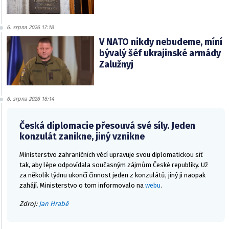
6. srpna 2026 17:18
V NATO nikdy nebudeme, míní
bývalý šéf ukrajinské armády
Zalužnyj
6. srpna 2026 16:14
Česká diplomacie přesouvá své síly. Jeden
konzulát zanikne, jiný vznikne
Ministerstvo zahraničních věcí upravuje svou diplomatickou síť
tak, aby lépe odpovídala současným zájmům České republiky. Už
za několik týdnu ukončí činnost jeden z konzulátů, jiný ji naopak
zahájí. Ministerstvo o tom informovalo na
webu
.
Zdroj:
Jan Hrabě