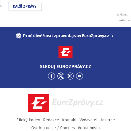
DALŠÍ ZPRÁVY
Proč důvěřovat zpravodajství EuroZprávy.cz
SLEDUJ EUROZPRÁVY.CZ
Přejít
Přejít
Přejít
Přejít
na
na
na
na
Facebook
Twitter
Instagram
YouTube
EuroZprávy.cz
Etický kodex
Redakce
Kontakt
Vydavatel
Inzerce
Osobní údaje / Cookies
Volná místa