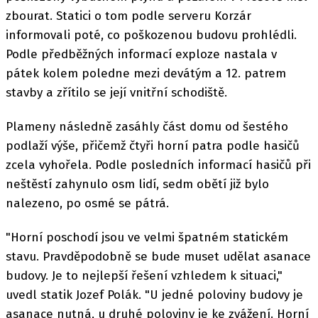
zbourat. Statici o tom podle serveru Korzár
informovali poté, co poškozenou budovu prohlédli.
Podle předběžných informací exploze nastala v
pátek kolem poledne mezi devátým a 12. patrem
stavby a zřítilo se její vnitřní schodiště.
Plameny následně zasáhly část domu od šestého
podlaží výše, přičemž čtyři horní patra podle hasičů
zcela vyhořela. Podle posledních informací hasičů při
neštěstí zahynulo osm lidí, sedm obětí již bylo
nalezeno, po osmé se pátrá.
"Horní poschodí jsou ve velmi špatném statickém
stavu. Pravděpodobně se bude muset udělat asanace
budovy. Je to nejlepší řešení vzhledem k situaci,"
uvedl statik Jozef Polák. "U jedné poloviny budovy je
asanace nutná, u druhé poloviny je ke zvážení. Horní