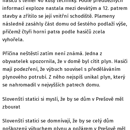
hasičů s téměř 40 kusy techniky. Podle předběžných
informací exploze nastala mezi devátým a 12. patrem
stavby a zřítilo se její vnitřní schodiště. Plameny
následně zasáhly část domu od šestého podlaží výše,
přičemž čtyři horní patra podle hasičů zcela
vyhořela.
Příčina neštěstí zatím není známá. Jedna z
obyvatelek upozornila, že v domě byl cítit plyn. Hasiči
mají podezření, že výbuch souvisel s předěláváním
plynového potrubí. Z něho nejspíš unikal plyn, který
se nahromadil v nejvyšších patrech domu.
Slovenští statici si myslí, že by se dům v Prešově měl
zbourat
Slovenští statici se domnívají, že by se celý dům
poškozený výbuchem plynu a požárem v Prešově měl