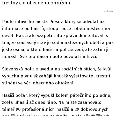
trestný čin obecného ohrožení.
Podle mluvčího města Prešov, který se odvolal na
informace od hasičů, stoupl počet obětí neštěstí na
devět. Hasiči ale vzápětí tuto zprávu dementovali s
tím, že současný stav je sedm nalezených obětí a pak
ještě osmá, o které hasiči a policie vědí, ale zatím ji
nenašli. Své prohlášení poté odvolal i mluvčí.
Slovenská policie uvedla na sociálních sítích, že kvůli
výbuchu plynu již zahájil krajský vyšetřovatel trestní
stíhání ve věci obecného ohrožení.
Hasiči požár, který vypukl kolem pátečního poledne,
zcela uhasili až dnes ráno. Na místě zasahovalo
téměř 90 profesionálních hasičů a 29 dobrovolných