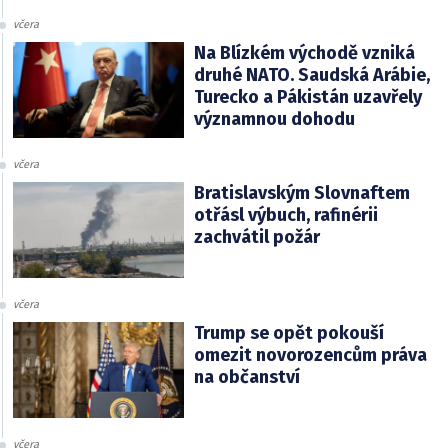
včera
Na Blízkém východě vzniká
druhé NATO. Saudská Arábie,
Turecko a Pákistán uzavřely
významnou dohodu
včera
Bratislavským Slovnaftem
otřásl výbuch, rafinérii
zachvátil požár
včera
Trump se opět pokouší
omezit novorozencům práva
na občanství
včera