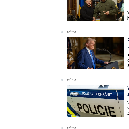
včera
včera
včera