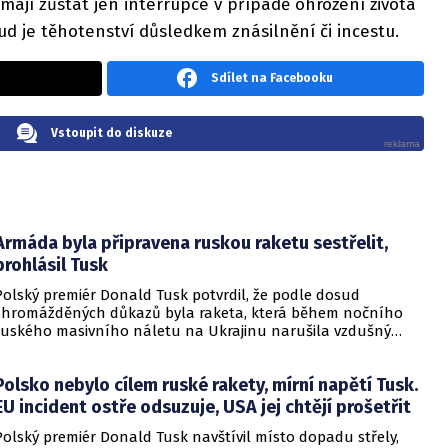
mají zůstat jen interrupce v případě ohrožení života
ud je těhotenství důsledkem znásilnění či incestu.
Sdílet na Facebooku
Vstoupit do diskuze
Armáda byla připravena ruskou raketu sestřelit,
prohlásil Tusk
Polský premiér Donald Tusk potvrdil, že podle dosud
shromážděných důkazů byla raketa, která během nočního
ruského masivního náletu na Ukrajinu narušila vzdušný
prostor Polska, ruská střela s plochou dráhou letu typu Ch-
101. Předseda vlády zdůraznil, že polské ozbrojené síly i piloti
Polsko nebylo cílem ruské rakety, mírní napětí Tusk.
reagovali na situaci velmi rychle a efektivně. Armáda byla
podle jeho slov v plné pohotovosti a připravena objekt
EU incident ostře odsuzuje, USA jej chtějí prošetřit
okamžitě sestřelit, pokud by v letu nad polským územím
Polský premiér Donald Tusk navštívil místo dopadu střely,
pokračoval.