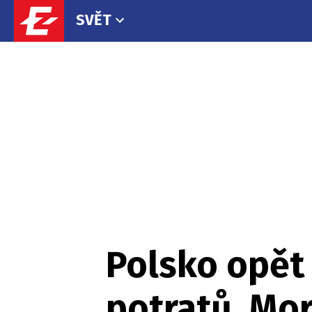
SVĚT
Polsko opět 
potratů. Mor