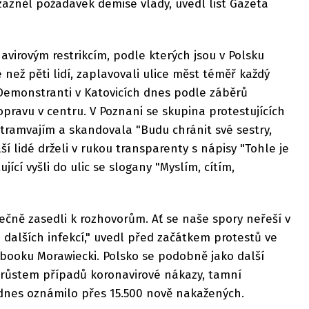
azněl požadavek demise vlády, uvedl list Gazeta
avirovým restrikcím, podle kterých jsou v Polsku
než pěti lidí, zaplavovali ulice měst téměř každý
 Demonstranti v Katovicích dnes podle záběrů
opravu v centru. V Poznani se skupina protestujících
 tramvajím a skandovala "Budu chránit své sestry,
lší lidé drželi v rukou transparenty s nápisy "Tohle je
ující vyšli do ulic se slogany "Myslím, cítím,
čně zasedli k rozhovorům. Ať se naše spory neřeší v
u dalších infekcí," uvedl před začátkem protestů ve
booku Morawiecki. Polsko se podobně jako další
árůstem případů koronavirové nákazy, tamní
 dnes oznámilo přes 15.500 nově nakažených.