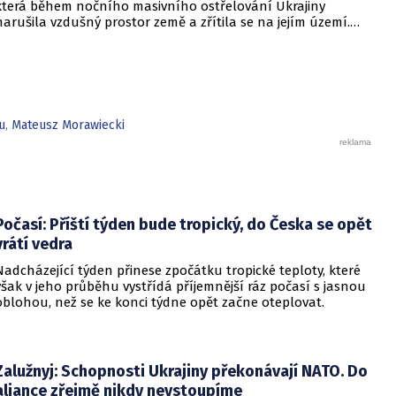
která během nočního masivního ostřelování Ukrajiny
narušila vzdušný prostor země a zřítila se na jejím území.
Podle prvotních závěrů vyšetřování šlo o ruskou střelu s
plochou dráhou letu typu Ch-101. Předseda vlády po
obhlídce terénu potvrdil, že nic nenasvědčuje tomu, že by
Polsko bylo přímým cílem tohoto útoku.
u
,
Mateusz Morawiecki
Počasí: Příští týden bude tropický, do Česka se opět
vrátí vedra
Nadcházející týden přinese zpočátku tropické teploty, které
však v jeho průběhu vystřídá příjemnější ráz počasí s jasnou
oblohou, než se ke konci týdne opět začne oteplovat.
Zalužnyj: Schopnosti Ukrajiny překonávají NATO. Do
aliance zřejmě nikdy nevstoupíme