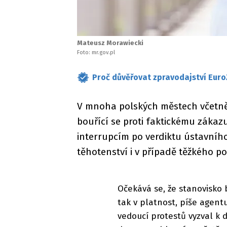
Mateusz Morawiecki
Foto: mr.gov.pl
Proč důvěřovat zpravodajství Euro
V mnoha polských městech včetně 
bouřící se proti faktickému zákazu
interrupcím po verdiktu ústavního
těhotenství i v případě těžkého p
Očekává se, že stanovisko 
tak v platnost, píše agent
vedoucí protestů vyzval k 