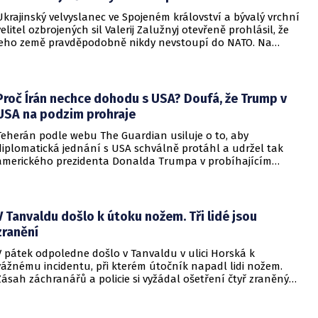
Ukrajinský velvyslanec ve Spojeném království a bývalý vrchní
velitel ozbrojených sil Valerij Zalužnyj otevřeně prohlásil, že
jeho země pravděpodobně nikdy nevstoupí do NATO. Na
setkání s evropskými velvyslanci uvedl, že se v otázce členství
pohyboval celá léta, avšak současná realita ukazuje, že
alianční standardy jsou pro Kyjev v současné podobě
nedosažitelné.
Proč Írán nechce dohodu s USA? Doufá, že Trump v
USA na podzim prohraje
Teherán podle webu The Guardian usiluje o to, aby
diplomatická jednání s USA schválně protáhl a udržel tak
amerického prezidenta Donalda Trumpa v probíhajícím
konfliktu až do podzimních voleb do Kongresu. Cílem íránské
strany je uštědřit americkému prezidentovi politickou ránu,
která by se mohla vyrovnat krizi s americkými teheránskými
rukojmími za prezidenta Jimmyho Cartera.
V Tanvaldu došlo k útoku nožem. Tři lidé jsou
zranění
V pátek odpoledne došlo v Tanvaldu v ulici Horská k
vážnému incidentu, při kterém útočník napadl lidi nožem.
Zásah záchranářů a policie si vyžádal ošetření čtyř zraněných
osob, přičemž tři z nich utrpěly těžká poranění.