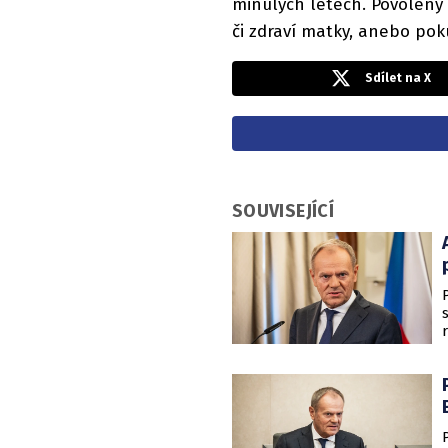
minulých letech. Povoleny 
či zdraví matky, anebo pok
Sdílet na X
SOUVISEJÍCÍ