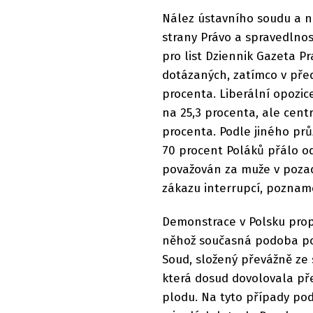
Nález ústavního soudu a n
strany Právo a spravedlnos
pro list Dziennik Gazeta P
dotázaných, zatímco v před
procenta. Liberální opozic
na 25,3 procenta, ale centr
procenta. Podle jiného prů
70 procent Poláků přálo o
považován za muže v poza
zákazu interrupcí, poznam
Demonstrace v Polsku propu
něhož současná podoba pot
Soud, složený převážně ze 
která dosud dovolovala př
plodu. Na tyto případy pod