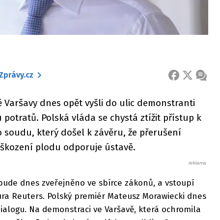
Zprávy.cz
FACEBOOK
X
ZPRÁ
Varšavy dnes opět vyšli do ulic demonstranti
 potratů. Polská vláda se chystá ztížit přístup k
 soudu, který došel k závěru, že přerušení
oškození plodu odporuje ústavě.
bude dnes zveřejněno ve sbírce zákonů, a vstoupí
ura Reuters. Polský premiér Mateusz Morawiecki dnes
dialogu. Na demonstraci ve Varšavě, která ochromila