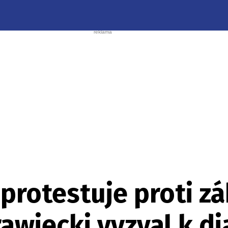
protestuje proti z
awiecki vyzval k d