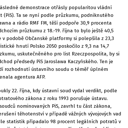
ásledné demonstrace otřásly popularitou vládní
t (PiS). Ta se nyní podle průzkumu, podniknutého
rawna a rádio RMF FM, těší podpoře 30,9 procenta
chozím průzkumu z 18.-19. října to bylo ještě 40,5
e v podobě Občanské platformy si polepšila z 23,3
istické hnutí Polsko 2050 poskočilo z 9,3 na 14,7
zkumu, uskutečněného pro list Rzeczpospolita, by si
dchod předsedy PiS Jaroslawa Kaczyńského. Ten je
dí rozhodnutí ústavního soudu o téměř úplném
enala agentura AFP.
kly 22. října, kdy ústavní soud vydal verdikt, podle
ratového zákona z roku 1993 porušuje ústavu.
soudců nominovaných PiS, zavrhl tu část zákona,
erušení těhotenství v případě vážných vývojových vad
le statistik připadalo 98 procent legálních potratů v