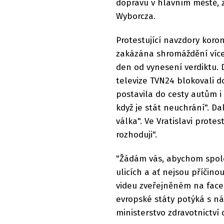
dopravu v hlavním městě, z
Wyborcza.
Protestující navzdory koron
zakázána shromáždění více 
den od vynesení verdiktu.
televize TVN24 blokovali d
postavila do cesty autům i
když je stát neuchrání". Da
válka". Ve Vratislavi protest
rozhoduji".
"Žádám vás, abychom spole
ulicích a ať nejsou příčino
videu zveřejněném na face
evropské státy potýká s n
ministerstvo zdravotnictví