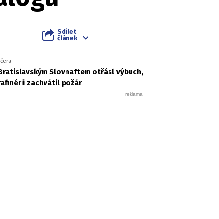
Sdílet
článek
včera
Bratislavským Slovnaftem otřásl výbuch,
rafinérii zachvátil požár