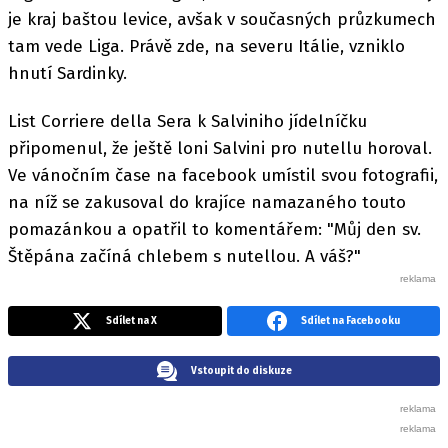
je kraj baštou levice, avšak v současných průzkumech
tam vede Liga. Právě zde, na severu Itálie, vzniklo
hnutí Sardinky.
List Corriere della Sera k Salviniho jídelníčku
připomenul, že ještě loni Salvini pro nutellu horoval.
Ve vánočním čase na facebook umístil svou fotografii,
na níž se zakusoval do krajíce namazaného touto
pomazánkou a opatřil to komentářem: "Můj den sv.
Štěpána začíná chlebem s nutellou. A váš?"
Sdílet na X
Sdílet na Facebooku
Vstoupit do diskuze