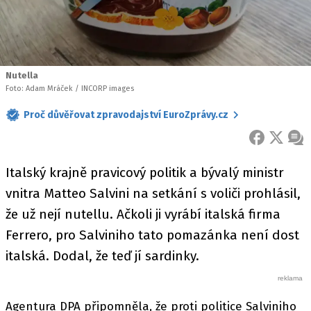
Nutella
Foto: Adam Mráček / INCORP images
Proč důvěřovat zpravodajství EuroZprávy.cz
FACEBOOK
X
ZPR
Italský krajně pravicový politik a bývalý ministr
vnitra Matteo Salvini na setkání s voliči prohlásil,
že už nejí nutellu. Ačkoli ji vyrábí italská firma
Ferrero, pro Salviniho tato pomazánka není dost
italská. Dodal, že teď jí sardinky.
Agentura DPA připomněla, že proti politice Salviniho