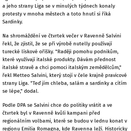
a jeho strany Liga se v minulých týdnech konaly
protesty v mnoha městech a toto hnutí si říká
Sardinky.
Na shromáždění ve čtvrtek večer v Ravenně Salvini
řekl, že zjistil, že se při výrobě nutelly používají
turecké lískové oříšky. "Raději pomohu podnikům,
které využívají italské produkty. Dávám přednost
italské stravě a chci pomoci italským zemědělcům,"
řekl Metteo Salvini, který stojí v čele krajně pravicové
strany Liga. "Teď jím chleba, salám a sardinky a cítím
se lépe," dodal.
Podle DPA se Salvini chce do politiky vrátit a ve
čtvrtek byl v Ravenně kvůli kampani před
regionálním volbami, které se budou v lednu konat v
regionu Emilia Romagna, kde Ravenna leží. Historicky