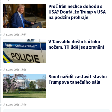
Proč Írán nechce dohodu s
USA? Doufá, že Trump v USA
na podzim prohraje
7. srpna 2026 19:37
V Tanvaldu došlo k útoku
nožem. Tři lidé jsou zranění
7. srpna 2026 18:26
Soud nařídil zastavit stavbu
Trumpova tanečního sálu
7. srpna 2026 17:09