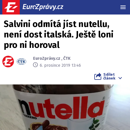
MEN
Salvini odmítá jíst nutellu,
není dost italská. Ještě loni
pro ni horoval
EuroZprávy.cz
,
ČTK
6. prosince 2019 13:46
Sdílet
článek