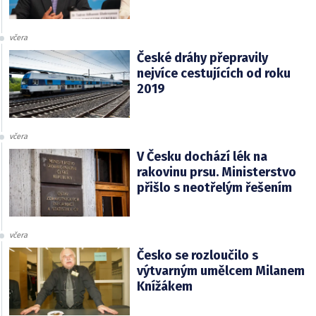
včera
České dráhy přepravily
nejvíce cestujících od roku
2019
včera
V Česku dochází lék na
rakovinu prsu. Ministerstvo
přišlo s neotřelým řešením
včera
Česko se rozloučilo s
výtvarným umělcem Milanem
Knížákem