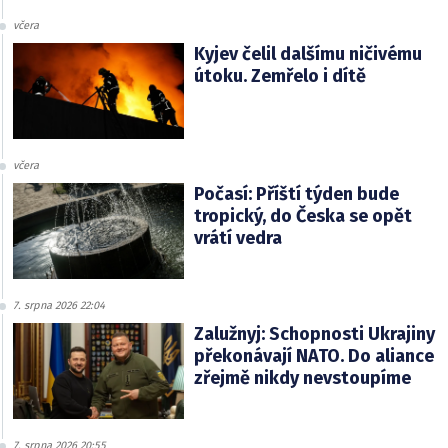
včera
Kyjev čelil dalšímu ničivému
útoku. Zemřelo i dítě
včera
Počasí: Příští týden bude
tropický, do Česka se opět
vrátí vedra
7. srpna 2026 22:04
Zalužnyj: Schopnosti Ukrajiny
překonávají NATO. Do aliance
zřejmě nikdy nevstoupíme
7. srpna 2026 20:55