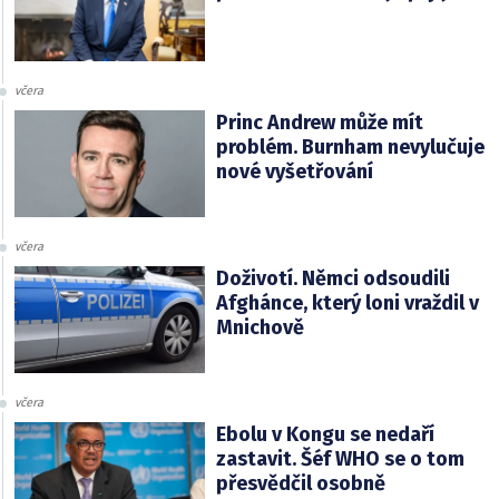
včera
Princ Andrew může mít
problém. Burnham nevylučuje
nové vyšetřování
včera
Doživotí. Němci odsoudili
Afghánce, který loni vraždil v
Mnichově
včera
Ebolu v Kongu se nedaří
zastavit. Šéf WHO se o tom
přesvědčil osobně