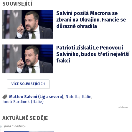
SOUVISEJÍCÍ
Salvini posílá Macrona se
zbraní na Ukrajinu. Francie se
důrazně ohradila
Patrioti získali Le Penovou i
Salviniho, budou třetí největší
frakcí
VÍCE SOUVISEJÍCÍCH
Matteo Salvini (Liga severu)
,
Nutella
,
Itálie
,
hnutí Sardinek (Itálie)
AKTUÁLNĚ SE DĚJE
před 1 hodinou