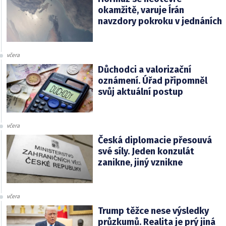
okamžitě, varuje Írán
navzdory pokroku v jednáních
včera
Důchodci a valorizační
oznámení. Úřad připomněl
svůj aktuální postup
včera
Česká diplomacie přesouvá
své síly. Jeden konzulát
zanikne, jiný vznikne
včera
Trump těžce nese výsledky
průzkumů. Realita je prý jiná