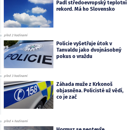
Padl středoevropský teplotní
rekord. Má ho Slovensko
před 2 hodinami
Policie vyšetřuje útok v
Tanvaldu jako dvojnásobný
pokus o vraždu
před 3 hodinami
Záhada muže z Krkonoš
objasněna. Policisté už vědí,
co je zač
před 4 hodinami
Hormuz se neotevře