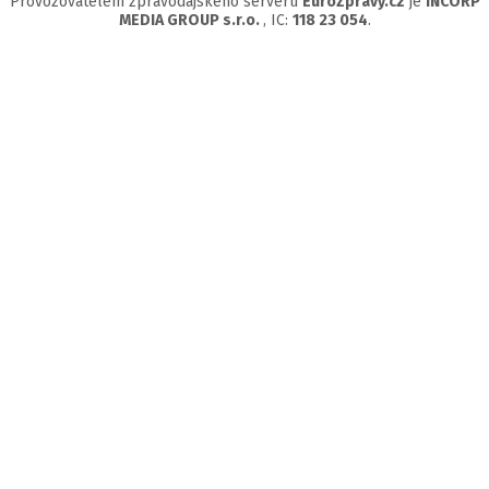
Provozovatelem zpravodajského serveru
EuroZprávy.cz
je
INCORP
MEDIA GROUP s.r.o.
, IC:
118 23 054
.