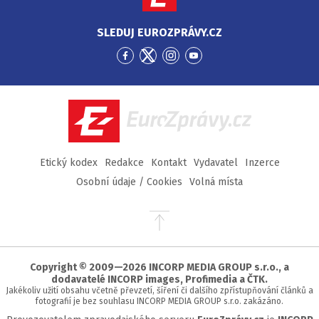
SLEDUJ EUROZPRÁVY.CZ
Přejít
Přejít
Přejít
Přejít
na
na
na
na
Facebook
Twitter
Instagram
YouTube
EuroZprávy.cz
Etický kodex
Redakce
Kontakt
Vydavatel
Inzerce
Osobní údaje / Cookies
Volná místa
Přejít
na
začátek
stránky
Copyright © 2009—2026 INCORP MEDIA GROUP s.r.o., a
dodavatelé INCORP images, Profimedia a ČTK.
Jakékoliv užití obsahu včetně převzetí, šíření či dalšího zpřístupňování článků a
fotografií je bez souhlasu INCORP MEDIA GROUP s.r.o. zakázáno.