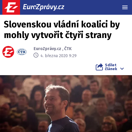
MEN
Slovenskou vládní koalici by
mohly vytvořit čtyři strany
EuroZprávy.cz
,
ČTK
4. března 2020 9:29
Sdílet
článek