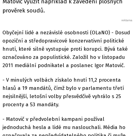
Matovič využít například k zavedení plošných
prověrek soudů.
Obyčejní lidé a nezávislé osobnosti (OLaNO) - Dosud
opoziční a středopravicové konzervativní politické
hnutí, které silně vystupuje proti korupci. Bývá také
označováno za populistické. Založil ho v listopadu
2011 mediální podnikatel a poslanec Igor Matovič.
- V minulých volbách získalo hnutí 11,2 procenta
hlasů a 19 mandátů, čímž bylo v parlamentu třetí
nejsilnější, letošní volby přesvědčivě vyhrálo s 25
procenty a 53 mandáty.
- Matovič v předvolební kampani používal
jednoduchá hesla a lidé mu naslouchali. Média ho
označovala za nepředvídatelného politika či muže