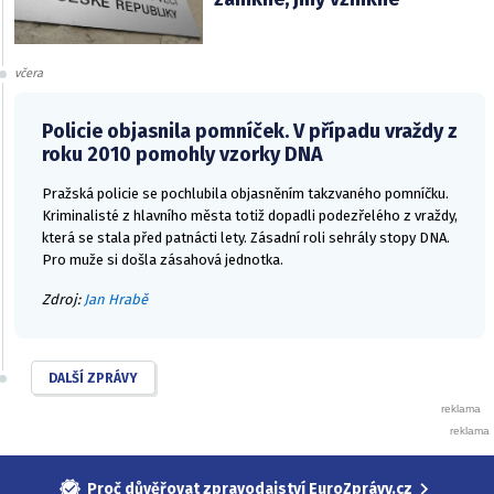
včera
Policie objasnila pomníček. V případu vraždy z
roku 2010 pomohly vzorky DNA
Pražská policie se pochlubila objasněním takzvaného pomníčku.
Kriminalisté z hlavního města totiž dopadli podezřelého z vraždy,
která se stala před patnácti lety. Zásadní roli sehrály stopy DNA.
Pro muže si došla zásahová jednotka.
Zdroj:
Jan Hrabě
DALŠÍ ZPRÁVY
Proč důvěřovat zpravodajství EuroZprávy.cz