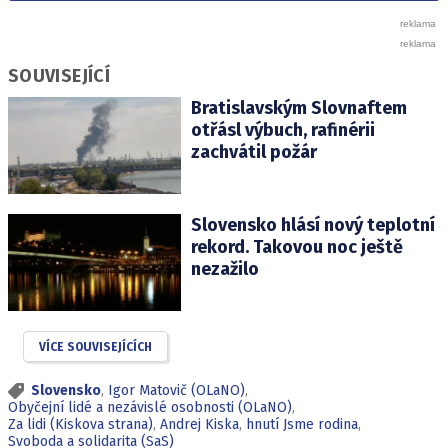
SOUVISEJÍCÍ
Bratislavským Slovnaftem
otřásl výbuch, rafinérii
zachvátil požár
Slovensko hlásí nový teplotní
rekord. Takovou noc ještě
nezažilo
VÍCE SOUVISEJÍCÍCH
Slovensko
,
Igor Matovič (OLaNO)
,
Obyčejní lidé a nezávislé osobnosti (OLaNO)
,
Za lidi (Kiskova strana)
,
Andrej Kiska
,
hnutí Jsme rodina
,
Svoboda a solidarita (SaS)