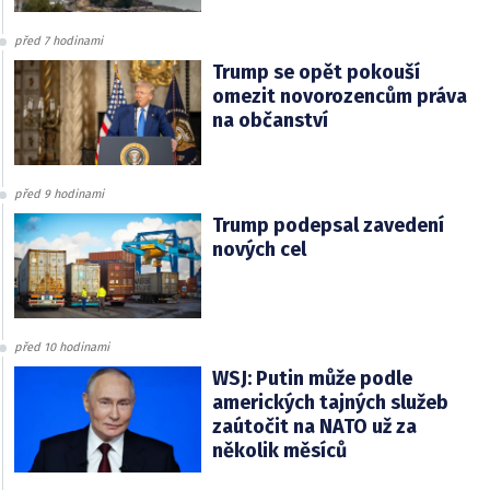
před 7 hodinami
Trump se opět pokouší
omezit novorozencům práva
na občanství
před 9 hodinami
Trump podepsal zavedení
nových cel
před 10 hodinami
WSJ: Putin může podle
amerických tajných služeb
zaútočit na NATO už za
několik měsíců