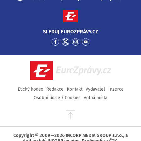
SLEDUJ EUROZPRÁVY.CZ
Přejít
Přejít
Přejít
Přejít
na
na
na
na
Facebook
Twitter
Instagram
YouTube
EuroZprávy.cz
Etický kodex
Redakce
Kontakt
Vydavatel
Inzerce
Osobní údaje / Cookies
Volná místa
Přejít
na
začátek
stránky
Copyright © 2009—2026 INCORP MEDIA GROUP s.r.o., a
dodavatelé INCORP images, Profimedia a ČTK.