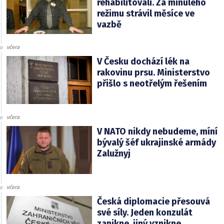
rehabilitovali. Za minulého
režimu strávil měsíce ve
vazbě
včera
V Česku dochází lék na
rakovinu prsu. Ministerstvo
přišlo s neotřelým řešením
včera
V NATO nikdy nebudeme, míní
bývalý šéf ukrajinské armády
Zalužnyj
včera
Česká diplomacie přesouvá
své síly. Jeden konzulát
zanikne, jiný vznikne