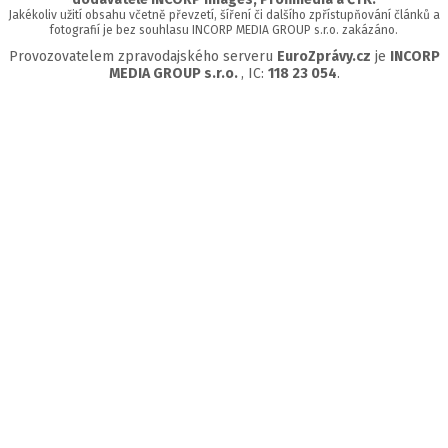
Jakékoliv užití obsahu včetně převzetí, šíření či dalšího zpřístupňování článků a
fotografií je bez souhlasu INCORP MEDIA GROUP s.r.o. zakázáno.
Provozovatelem zpravodajského serveru
EuroZprávy.cz
je
INCORP
MEDIA GROUP s.r.o.
, IC:
118 23 054
.