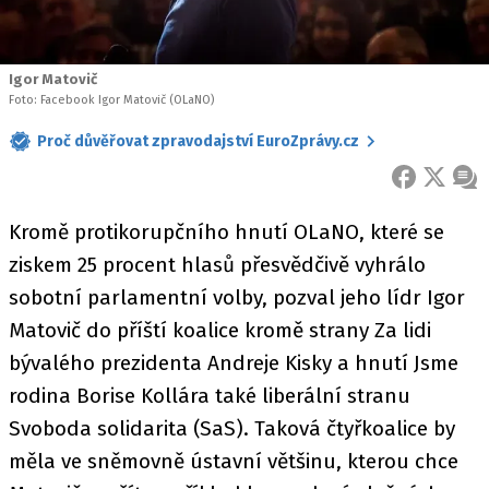
Igor Matovič
Foto: Facebook Igor Matovič (OLaNO)
Proč důvěřovat zpravodajství EuroZprávy.cz
FACEBOOK
X
ZPR
Kromě protikorupčního hnutí OLaNO, které se
ziskem 25 procent hlasů přesvědčivě vyhrálo
sobotní parlamentní volby, pozval jeho lídr Igor
Matovič do příští koalice kromě strany Za lidi
bývalého prezidenta Andreje Kisky a hnutí Jsme
rodina Borise Kollára také liberální stranu
Svoboda solidarita (SaS). Taková čtyřkoalice by
měla ve sněmovně ústavní většinu, kterou chce