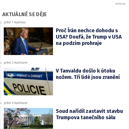
AKTUÁLNĚ SE DĚJE
před 1 hodinou
Proč Írán nechce dohodu s
USA? Doufá, že Trump v USA
na podzim prohraje
před 2 hodinami
V Tanvaldu došlo k útoku
nožem. Tři lidé jsou zranění
před 3 hodinami
Soud nařídil zastavit stavbu
Trumpova tanečního sálu