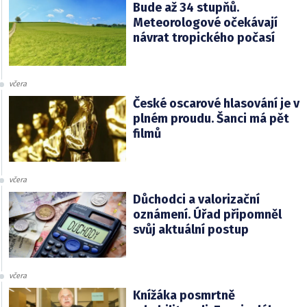
Bude až 34 stupňů.
Meteorologové očekávají
návrat tropického počasí
včera
České oscarové hlasování je v
plném proudu. Šanci má pět
filmů
včera
Důchodci a valorizační
oznámení. Úřad připomněl
svůj aktuální postup
včera
Knížáka posmrtně