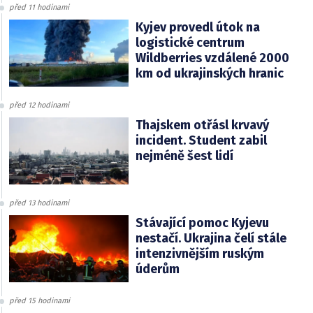
před 11 hodinami
Kyjev provedl útok na
logistické centrum
Wildberries vzdálené 2000
km od ukrajinských hranic
před 12 hodinami
Thajskem otřásl krvavý
incident. Student zabil
nejméně šest lidí
před 13 hodinami
Stávající pomoc Kyjevu
nestačí. Ukrajina čelí stále
intenzivnějším ruským
úderům
před 15 hodinami