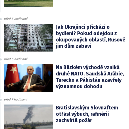
před 5 hodinami
Jak Ukrajinci přichází o
bydlení? Pokud odejdou z
okupovaných oblastí, Rusové
jim dům zabaví
před 6 hodinami
Na Blízkém východě vzniká
druhé NATO. Saudská Arábie,
Turecko a Pákistán uzavřely
významnou dohodu
před 7 hodinami
Bratislavským Slovnaftem
otřásl výbuch, rafinérii
zachvátil požár