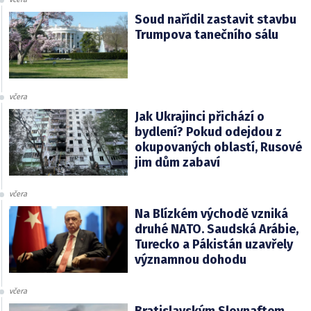
Soud nařídil zastavit stavbu
Trumpova tanečního sálu
včera
Jak Ukrajinci přichází o
bydlení? Pokud odejdou z
okupovaných oblastí, Rusové
jim dům zabaví
včera
Na Blízkém východě vzniká
druhé NATO. Saudská Arábie,
Turecko a Pákistán uzavřely
významnou dohodu
včera
Bratislavským Slovnaftem