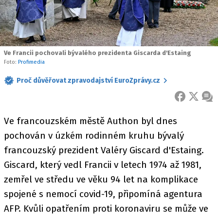
Ve Francii pochovali bývalého prezidenta Giscarda d'Estaing
Foto:
Profimedia
Proč důvěřovat zpravodajství EuroZprávy.cz
FACEBOOK
X
ZPR
Ve francouzském městě Authon byl dnes
pochován v úzkém rodinném kruhu bývalý
francouzský prezident Valéry Giscard d'Estaing.
Giscard, který vedl Francii v letech 1974 až 1981,
zemřel ve středu ve věku 94 let na komplikace
spojené s nemocí covid-19, připomíná agentura
AFP. Kvůli opatřením proti koronaviru se může ve