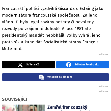
Francouzští politici vyzdvihli Giscarda d'Estaing jako
modernizátora francouzské společnosti. Za jeho
vládnutí byly legalizovány potraty či povoleny
rozvody po vzájemné dohodě. V roce 1981 ale
prezidentský mandát neobhájil, volby vyhrál jeho
protivník a kandidát Socialistické strany François
Mitterand.
Sdílet na X
Sdílet na Facebooku
Vstoupit do diskuze
SOUVISEJÍCÍ
Zemřel francouzský