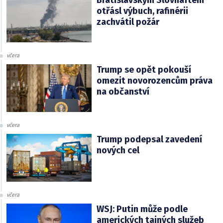
otřásl výbuch, rafinérii
zachvátil požár
včera
Trump se opět pokouší
omezit novorozencům práva
na občanství
včera
Trump podepsal zavedení
nových cel
včera
WSJ: Putin může podle
amerických tajných služeb