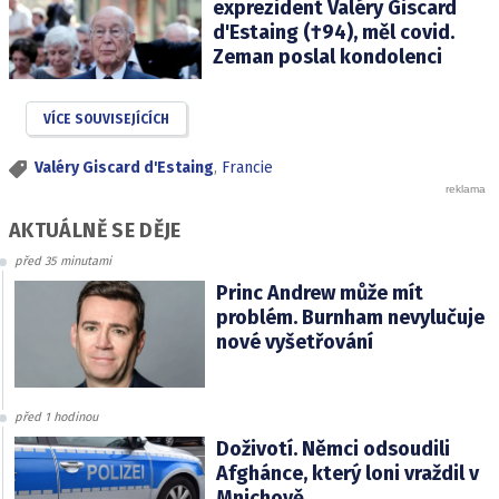
exprezident Valéry Giscard
d'Estaing (†94), měl covid.
Zeman poslal kondolenci
VÍCE SOUVISEJÍCÍCH
Valéry Giscard d'Estaing
,
Francie
AKTUÁLNĚ SE DĚJE
před 35 minutami
Princ Andrew může mít
problém. Burnham nevylučuje
nové vyšetřování
před 1 hodinou
Doživotí. Němci odsoudili
Afghánce, který loni vraždil v
Mnichově