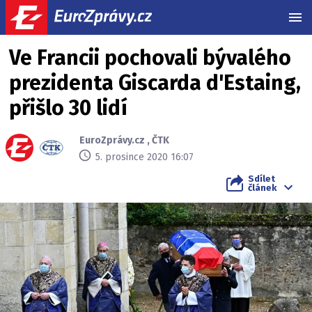
MEN
Ve Francii pochovali bývalého
prezidenta Giscarda d'Estaing,
přišlo 30 lidí
EuroZprávy.cz
,
ČTK
5. prosince 2020 16:07
Sdílet
článek