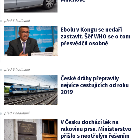
před 5 hodinami
Ebolu v Kongu se nedaří
zastavit. Šéf WHO se o tom
přesvědčil osobně
před 6 hodinami
České dráhy přepravily
nejvíce cestujících od roku
2019
před 7 hodinami
V Česku dochází lék na
rakovinu prsu. Ministerstvo
přišlo s neotřelým řešením