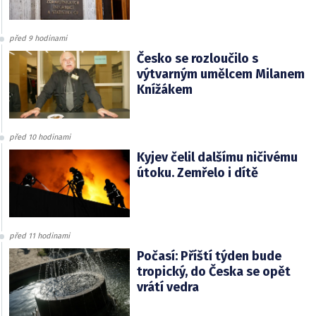
před 9 hodinami
Česko se rozloučilo s
výtvarným umělcem Milanem
Knížákem
před 10 hodinami
Kyjev čelil dalšímu ničivému
útoku. Zemřelo i dítě
před 11 hodinami
Počasí: Příští týden bude
tropický, do Česka se opět
vrátí vedra