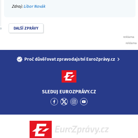
Zdroj:
Libor Novák
DALŠÍ ZPRÁVY
Proč důvěřovat zpravodajství EuroZprávy.cz
SLEDUJ EUROZPRÁVY.CZ
Přejít
Přejít
Přejít
Přejít
na
na
na
na
Facebook
Twitter
Instagram
YouTube
EuroZprávy.cz