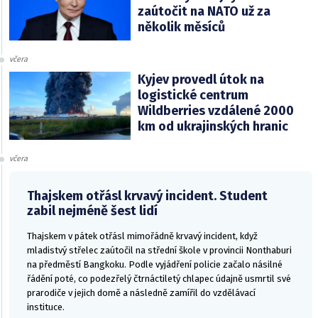
zaútočit na NATO už za
několik měsíců
včera
Kyjev provedl útok na
logistické centrum
Wildberries vzdálené 2000
km od ukrajinských hranic
včera
Thajskem otřásl krvavý incident. Student
zabil nejméně šest lidí
Thajskem v pátek otřásl mimořádně krvavý incident, když
mladistvý střelec zaútočil na střední škole v provincii Nonthaburi
na předměstí Bangkoku. Podle vyjádření policie začalo násilné
řádění poté, co podezřelý čtrnáctiletý chlapec údajně usmrtil své
prarodiče v jejich domě a následně zamířil do vzdělávací
instituce.