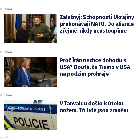
včera
Zalužnyj: Schopnosti Ukrajiny
překonávají NATO. Do aliance
zřejmě nikdy nevstoupíme
včera
Proč Írán nechce dohodu s
USA? Doufá, že Trump v USA
na podzim prohraje
včera
V Tanvaldu došlo k útoku
nožem. Tři lidé jsou zranění
včera