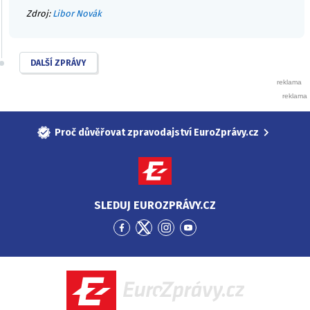
Zdroj:
Libor Novák
DALŠÍ ZPRÁVY
Proč důvěřovat zpravodajství EuroZprávy.cz
SLEDUJ EUROZPRÁVY.CZ
Přejít
Přejít
Přejít
Přejít
na
na
na
na
Facebook
Twitter
Instagram
YouTube
EuroZprávy.cz