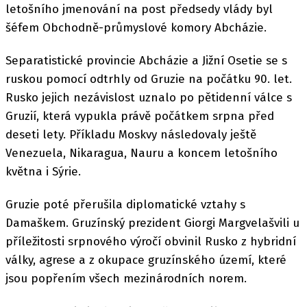
letošního jmenování na post předsedy vlády byl
šéfem Obchodně-průmyslové komory Abcházie.
Separatistické provincie Abcházie a Jižní Osetie se s
ruskou pomocí odtrhly od Gruzie na počátku 90. let.
Rusko jejich nezávislost uznalo po pětidenní válce s
Gruzií, která vypukla právě počátkem srpna před
deseti lety. Příkladu Moskvy následovaly ještě
Venezuela, Nikaragua, Nauru a koncem letošního
května i Sýrie.
Gruzie poté přerušila diplomatické vztahy s
Damaškem. Gruzínský prezident Giorgi Margvelašvili u
příležitosti srpnového výročí obvinil Rusko z hybridní
války, agrese a z okupace gruzínského území, které
jsou popřením všech mezinárodních norem.