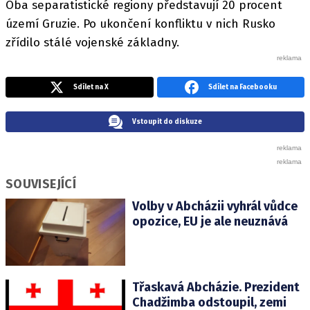
Oba separatistické regiony představují 20 procent
území Gruzie. Po ukončení konfliktu v nich Rusko
zřídilo stálé vojenské základny.
Sdílet na X
Sdílet na Facebooku
Vstoupit do diskuze
SOUVISEJÍCÍ
Volby v Abcházii vyhrál vůdce
opozice, EU je ale neuznává
Třaskavá Abcházie. Prezident
Chadžimba odstoupil, zemi