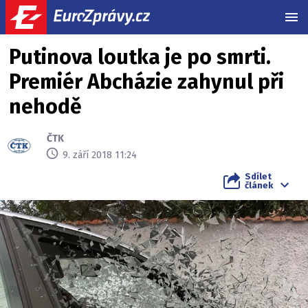
MEN
Putinova loutka je po smrti.
Premiér Abcházie zahynul při
nehodě
ČTK
9. září 2018 11:24
Sdílet
článek