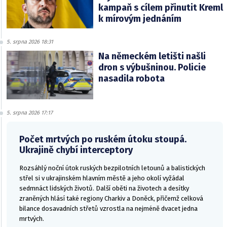
kampaň s cílem přinutit Kreml
k mírovým jednáním
5. srpna 2026 18:31
Na německém letišti našli
dron s výbušninou. Policie
nasadila robota
5. srpna 2026 17:17
Počet mrtvých po ruském útoku stoupá.
Ukrajině chybí interceptory
Rozsáhlý noční útok ruských bezpilotních letounů a balistických
střel si v ukrajinském hlavním městě a jeho okolí vyžádal
sedmnáct lidských životů. Další oběti na životech a desítky
zraněných hlásí také regiony Charkiv a Doněck, přičemž celková
bilance dosavadních střetů vzrostla na nejméně dvacet jedna
mrtvých.