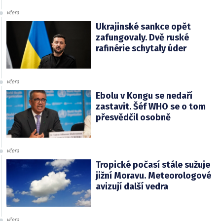
včera
Ukrajinské sankce opět
zafungovaly. Dvě ruské
rafinérie schytaly úder
včera
Ebolu v Kongu se nedaří
zastavit. Šéf WHO se o tom
přesvědčil osobně
včera
Tropické počasí stále sužuje
jižní Moravu. Meteorologové
avizují další vedra
včera