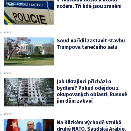
nožem. Tři lidé jsou zranění
včera
Soud nařídil zastavit stavbu
Trumpova tanečního sálu
včera
Jak Ukrajinci přichází o
bydlení? Pokud odejdou z
okupovaných oblastí, Rusové
jim dům zabaví
včera
Na Blízkém východě vzniká
druhé NATO. Saudská Arábie,