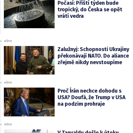
Počasí: Příští týden bude
tropický, do Česka se opět
vrátí vedra
včera
Zalužnyj: Schopnosti Ukrajiny
překonávají NATO. Do aliance
zřejmě nikdy nevstoupíme
včera
Proč Írán nechce dohodu s
USA? Doufá, že Trump v USA
na podzim prohraje
včera
V Tanvaldu došlo k útoku