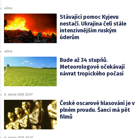
včera
Stávající pomoc Kyjevu
nestačí. Ukrajina čelí stále
intenzivnějším ruským
úderům
včera
Bude až 34 stupňů.
Meteorologové očekávají
návrat tropického počasí
6. srpna 2026 22:01
České oscarové hlasování je v
plném proudu. Šanci má pět
filmů
6. srpna 2026 20:10