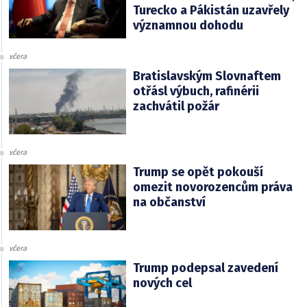
Turecko a Pákistán uzavřely
významnou dohodu
včera
Bratislavským Slovnaftem
otřásl výbuch, rafinérii
zachvátil požár
včera
Trump se opět pokouší
omezit novorozencům práva
na občanství
včera
Trump podepsal zavedení
nových cel