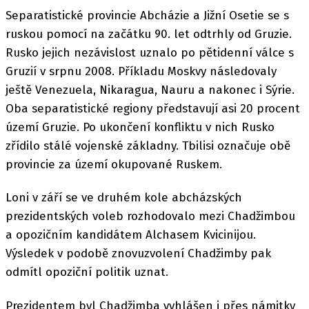
Separatistické provincie Abcházie a Jižní Osetie se s
ruskou pomocí na začátku 90. let odtrhly od Gruzie.
Rusko jejich nezávislost uznalo po pětidenní válce s
Gruzií v srpnu 2008. Příkladu Moskvy následovaly
ještě Venezuela, Nikaragua, Nauru a nakonec i Sýrie.
Oba separatistické regiony představují asi 20 procent
území Gruzie. Po ukončení konfliktu v nich Rusko
zřídilo stálé vojenské základny. Tbilisi označuje obě
provincie za území okupované Ruskem.
Loni v září se ve druhém kole abcházských
prezidentských voleb rozhodovalo mezi Chadžimbou
a opozičním kandidátem Alchasem Kvicinijou.
Výsledek v podobě znovuzvolení Chadžimby pak
odmítl opoziční politik uznat.
Prezidentem byl Chadžimba vyhlášen i přes námitky