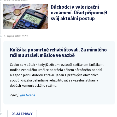
Důchodci a valorizační
oznámení. Úřad připomněl
svůj aktuální postup
6. srpna 2026 18:56
Knížáka posmrtně rehabilitovali. Za minulého
režimu strávil měsíce ve vazbě
Česko se v pátek - tedy již zítra - rozloučí s Milanem Knížákem.
Rodina zesnulého umělce obdržela během náročného období
alespoň jednu dobrou zprávu. Jeden z pražských obvodních
soudů Knížáka definitivně rehabilitoval za vazební stíhání v
dobách komunistického režimu.
Zdroj:
Jan Hrabě
DALŠÍ ZPRÁVY