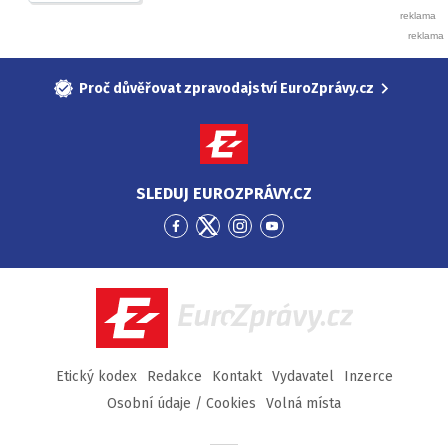
Proč důvěřovat zpravodajství EuroZprávy.cz
SLEDUJ EUROZPRÁVY.CZ
Přejít
Přejít
Přejít
Přejít
na
na
na
na
Facebook
Twitter
Instagram
YouTube
EuroZprávy.cz
Etický kodex
Redakce
Kontakt
Vydavatel
Inzerce
Osobní údaje / Cookies
Volná místa