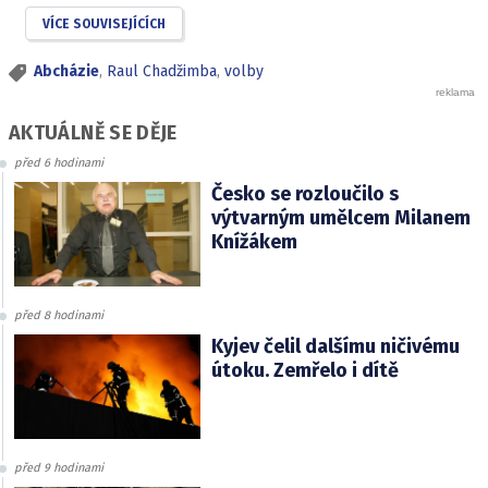
VÍCE SOUVISEJÍCÍCH
Abcházie
,
Raul Chadžimba
,
volby
AKTUÁLNĚ SE DĚJE
před 6 hodinami
Česko se rozloučilo s
výtvarným umělcem Milanem
Knížákem
před 8 hodinami
Kyjev čelil dalšímu ničivému
útoku. Zemřelo i dítě
před 9 hodinami