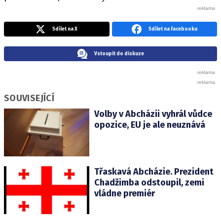
Sdílet na X
Sdílet na Facebooku
Vstoupit do diskuze
SOUVISEJÍCÍ
Volby v Abcházii vyhrál vůdce
opozice, EU je ale neuznává
Třaskavá Abcházie. Prezident
Chadžimba odstoupil, zemi
vládne premiér