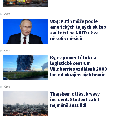
včera
WSJ: Putin může podle
amerických tajných služeb
zaútočit na NATO už za
několik měsíců
včera
Kyjev provedl útok na
logistické centrum
Wildberries vzdálené 2000
km od ukrajinských hranic
včera
Thajskem otřásl krvavý
incident. Student zabil
nejméně šest lidí