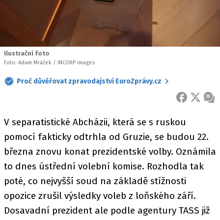
Ilustrační foto
Foto: Adam Mráček / INCORP images
Proč důvěřovat zpravodajství EuroZprávy.cz
FACEBOOK
X
ZPR
V separatistické Abcházii, která se s ruskou
pomocí fakticky odtrhla od Gruzie, se budou 22.
března znovu konat prezidentské volby. Oznámila
to dnes ústřední volební komise. Rozhodla tak
poté, co nejvyšší soud na základě stížnosti
opozice zrušil výsledky voleb z loňského září.
Dosavadní prezident ale podle agentury TASS již