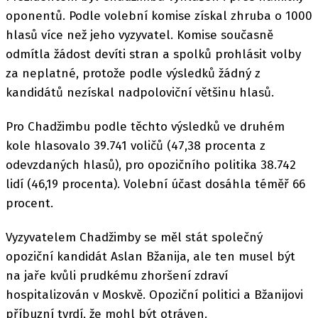
oponentů. Podle volební komise získal zhruba o 1000
hlasů více než jeho vyzyvatel. Komise současně
odmítla žádost devíti stran a spolků prohlásit volby
za neplatné, protože podle výsledků žádný z
kandidátů nezískal nadpoloviční většinu hlasů.
Pro Chadžimbu podle těchto výsledků ve druhém
kole hlasovalo 39.741 voličů (47,38 procenta z
odevzdaných hlasů), pro opozičního politika 38.742
lidí (46,19 procenta). Volební účast dosáhla téměř 66
procent.
Vyzyvatelem Chadžimby se měl stát společný
opoziční kandidát Aslan Bžanija, ale ten musel být
na jaře kvůli prudkému zhoršení zdraví
hospitalizován v Moskvě. Opoziční politici a Bžanijovi
příbuzní tvrdí, že mohl být otráven.