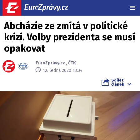
MEN
Abcházie ze zmítá v politické
krizi. Volby prezidenta se musí
opakovat
EuroZprávy.cz
,
ČTK
12. ledna 2020 13:34
Sdílet
článek