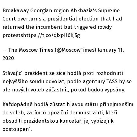
Breakaway Georgian region Abkhazia's Supreme
Court overturns a presidential election that had
returned the incumbent but triggered rowdy
protestshttps://t.co/dJxpH6Kj5g
— The Moscow Times (@MoscowTimes) January 11,
2020
Stávající prezident se sice hodlá proti rozhodnutí
nejvyššího soudu odvolat, podle agentury TASS by se
ale nových voleb zúčastnil, pokud budou vypsány.
Každopádně hodlá zůstat hlavou státu přinejmenším
do voleb, zatímco opoziční demonstranti, kteří
obsadili prezidentskou kancelář, jej vybízejí k
odstoupení.