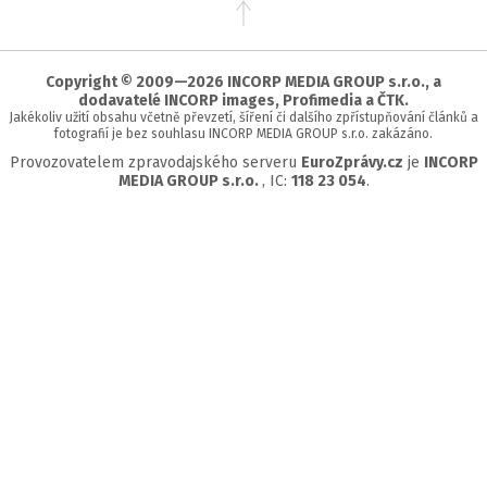
Přejít
na
začátek
stránky
Copyright © 2009—2026 INCORP MEDIA GROUP s.r.o., a
dodavatelé INCORP images, Profimedia a ČTK.
Jakékoliv užití obsahu včetně převzetí, šíření či dalšího zpřístupňování článků a
fotografií je bez souhlasu INCORP MEDIA GROUP s.r.o. zakázáno.
Provozovatelem zpravodajského serveru
EuroZprávy.cz
je
INCORP
MEDIA GROUP s.r.o.
, IC:
118 23 054
.