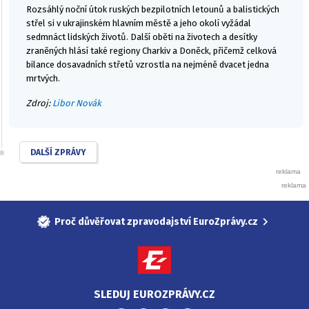
Rozsáhlý noční útok ruských bezpilotních letounů a balistických
střel si v ukrajinském hlavním městě a jeho okolí vyžádal
sedmnáct lidských životů. Další oběti na životech a desítky
zraněných hlásí také regiony Charkiv a Doněck, přičemž celková
bilance dosavadních střetů vzrostla na nejméně dvacet jedna
mrtvých.
Zdroj:
Libor Novák
DALŠÍ ZPRÁVY
Proč důvěřovat zpravodajství EuroZprávy.cz
SLEDUJ EUROZPRÁVY.CZ