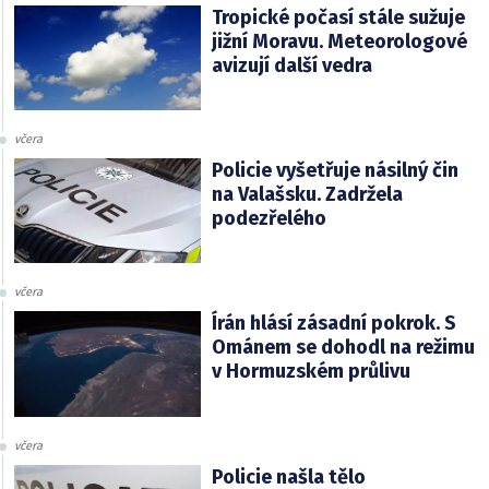
Tropické počasí stále sužuje
jižní Moravu. Meteorologové
avizují další vedra
včera
Policie vyšetřuje násilný čin
na Valašsku. Zadržela
podezřelého
včera
Írán hlásí zásadní pokrok. S
Ománem se dohodl na režimu
v Hormuzském průlivu
včera
Policie našla tělo