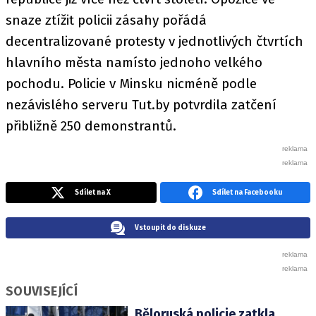
snaze ztížit policii zásahy pořádá
decentralizované protesty v jednotlivých čtvrtích
hlavního města namísto jednoho velkého
pochodu. Policie v Minsku nicméně podle
nezávislého serveru Tut.by potvrdila zatčení
přibližně 250 demonstrantů.
Sdílet na X
Sdílet na Facebooku
Vstoupit do diskuze
SOUVISEJÍCÍ
Běloruská policie zatkla