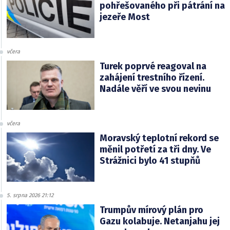
pohřešovaného při pátrání na
jezeře Most
včera
Turek poprvé reagoval na
zahájení trestního řízení.
Nadále věří ve svou nevinu
včera
Moravský teplotní rekord se
měnil potřetí za tři dny. Ve
Strážnici bylo 41 stupňů
5. srpna 2026 21:12
Trumpův mírový plán pro
Gazu kolabuje. Netanjahu jej