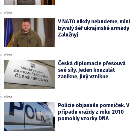
včera
V NATO nikdy nebudeme, míní
bývalý šéf ukrajinské armády
Zalužnyj
včera
Česká diplomacie přesouvá
své síly. Jeden konzulát
zanikne, jiný vznikne
včera
Policie objasnila pomníček. V
případu vraždy z roku 2010
pomohly vzorky DNA