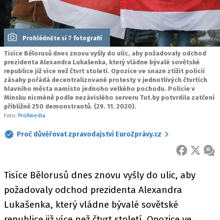
Prohlédněte si 7 fotografií
Tisíce Bělorusů dnes znovu vyšly do ulic, aby požadovaly odchod
prezidenta Alexandra Lukašenka, který vládne bývalé sovětské
republice již více než čtvrt století. Opozice ve snaze ztížit policii
zásahy pořádá decentralizované protesty v jednotlivých čtvrtích
hlavního města namísto jednoho velkého pochodu. Policie v
Minsku nicméně podle nezávislého serveru Tut.by potvrdila zatčení
přibližně 250 demonstrantů. (29. 11. 2020).
Foto:
Profimedia
Proč důvěřovat zpravodajství EuroZprávy.cz
FACEBOOK
X
ZPR
Tisíce Bělorusů dnes znovu vyšly do ulic, aby
požadovaly odchod prezidenta Alexandra
Lukašenka, který vládne bývalé sovětské
republice již více než čtvrt století. Opozice ve