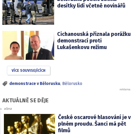
desítky lidí včetně novinářů
Cichanouská přiznala porážku
demonstrací proti
Lukašenkovu režimu
VÍCE SOUVISEJÍCÍCH
demonstrace v Bělorusku
,
Bělorusko
AKTUÁLNĚ SE DĚJE
včera
České oscarové hlasování je v
plném proudu. Šanci má pět
filmů