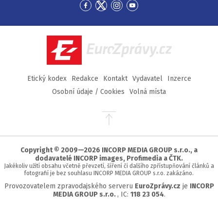
Přejít
Přejít
Přejít
Přejít
na
na
na
na
Facebook
Twitter
Instagram
YouTube
EuroZprávy.cz
Etický kodex
Redakce
Kontakt
Vydavatel
Inzerce
Osobní údaje / Cookies
Volná místa
Přejít
na
začátek
stránky
Copyright © 2009—2026 INCORP MEDIA GROUP s.r.o., a
dodavatelé INCORP images, Profimedia a ČTK.
Jakékoliv užití obsahu včetně převzetí, šíření či dalšího zpřístupňování článků a
fotografií je bez souhlasu INCORP MEDIA GROUP s.r.o. zakázáno.
Provozovatelem zpravodajského serveru
EuroZprávy.cz
je
INCORP
MEDIA GROUP s.r.o.
, IC:
118 23 054
.