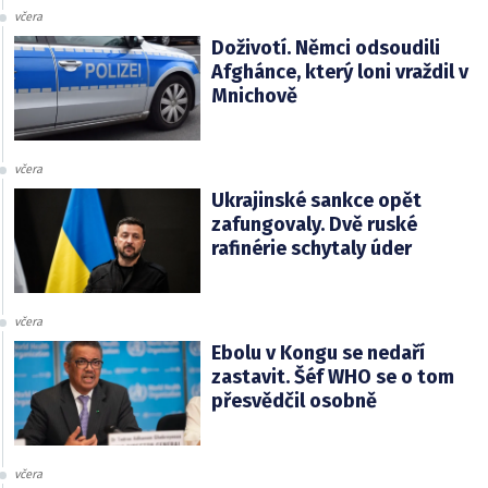
včera
Doživotí. Němci odsoudili
Afghánce, který loni vraždil v
Mnichově
včera
Ukrajinské sankce opět
zafungovaly. Dvě ruské
rafinérie schytaly úder
včera
Ebolu v Kongu se nedaří
zastavit. Šéf WHO se o tom
přesvědčil osobně
včera