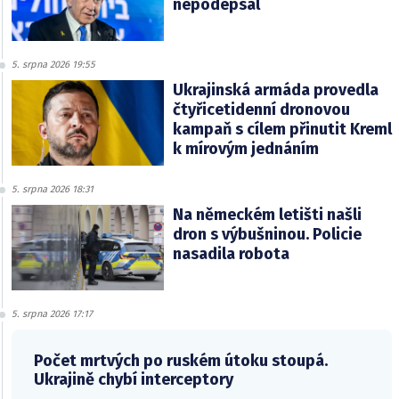
nepodepsal
5. srpna 2026 19:55
Ukrajinská armáda provedla
čtyřicetidenní dronovou
kampaň s cílem přinutit Kreml
k mírovým jednáním
5. srpna 2026 18:31
Na německém letišti našli
dron s výbušninou. Policie
nasadila robota
5. srpna 2026 17:17
Počet mrtvých po ruském útoku stoupá.
Ukrajině chybí interceptory