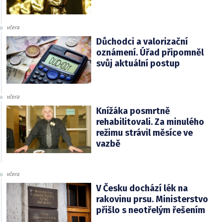
včera
Důchodci a valorizační
oznámení. Úřad připomněl
svůj aktuální postup
včera
Knížáka posmrtně
rehabilitovali. Za minulého
režimu strávil měsíce ve
vazbě
včera
V Česku dochází lék na
rakovinu prsu. Ministerstvo
přišlo s neotřelým řešením