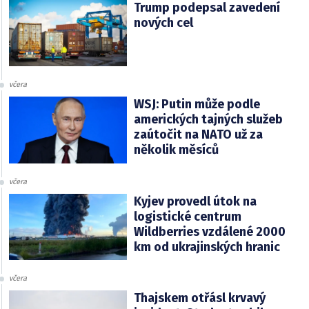
Trump podepsal zavedení
nových cel
včera
WSJ: Putin může podle
amerických tajných služeb
zaútočit na NATO už za
několik měsíců
včera
Kyjev provedl útok na
logistické centrum
Wildberries vzdálené 2000
km od ukrajinských hranic
včera
Thajskem otřásl krvavý