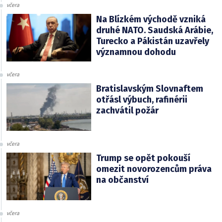
včera
Na Blízkém východě vzniká
druhé NATO. Saudská Arábie,
Turecko a Pákistán uzavřely
významnou dohodu
včera
Bratislavským Slovnaftem
otřásl výbuch, rafinérii
zachvátil požár
včera
Trump se opět pokouší
omezit novorozencům práva
na občanství
včera