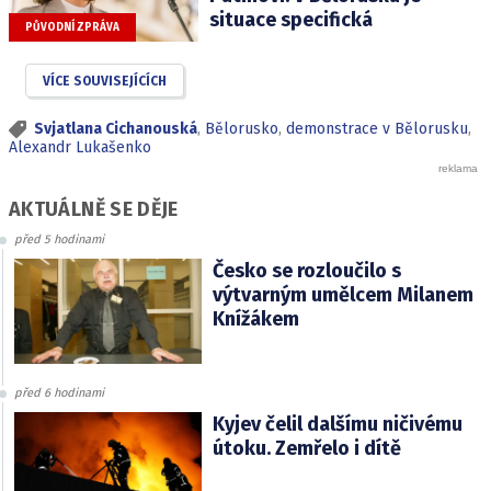
situace specifická
PŮVODNÍ ZPRÁVA
VÍCE SOUVISEJÍCÍCH
Svjatlana Cichanouská
,
Bělorusko
,
demonstrace v Bělorusku
,
Alexandr Lukašenko
AKTUÁLNĚ SE DĚJE
před 5 hodinami
Česko se rozloučilo s
výtvarným umělcem Milanem
Knížákem
před 6 hodinami
Kyjev čelil dalšímu ničivému
útoku. Zemřelo i dítě