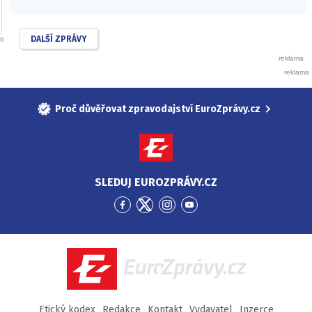
DALŠÍ ZPRÁVY
Proč důvěřovat zpravodajství EuroZprávy.cz
SLEDUJ EUROZPRÁVY.CZ
Přejít
Přejít
Přejít
Přejít
na
na
na
na
Facebook
Twitter
Instagram
YouTube
EuroZprávy.cz
Etický kodex
Redakce
Kontakt
Vydavatel
Inzerce