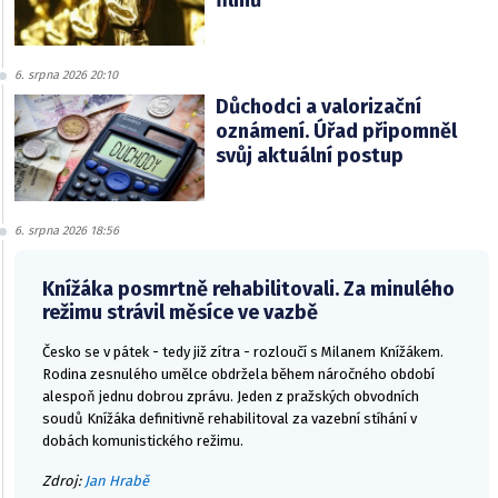
6. srpna 2026 20:10
Důchodci a valorizační
oznámení. Úřad připomněl
svůj aktuální postup
6. srpna 2026 18:56
Knížáka posmrtně rehabilitovali. Za minulého
režimu strávil měsíce ve vazbě
Česko se v pátek - tedy již zítra - rozloučí s Milanem Knížákem.
Rodina zesnulého umělce obdržela během náročného období
alespoň jednu dobrou zprávu. Jeden z pražských obvodních
soudů Knížáka definitivně rehabilitoval za vazební stíhání v
dobách komunistického režimu.
Zdroj:
Jan Hrabě