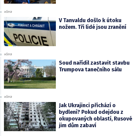
včera
V Tanvaldu došlo k útoku
nožem. Tři lidé jsou zranění
včera
Soud nařídil zastavit stavbu
Trumpova tanečního sálu
včera
Jak Ukrajinci přichází o
bydlení? Pokud odejdou z
okupovaných oblastí, Rusové
jim dům zabaví