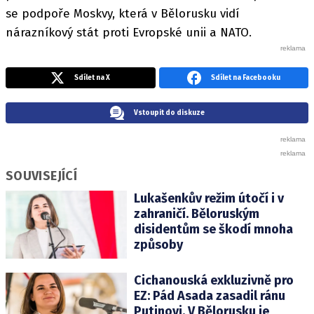
se podpoře Moskvy, která v Bělorusku vidí
nárazníkový stát proti Evropské unii a NATO.
Sdílet na X
Sdílet na Facebooku
Vstoupit do diskuze
SOUVISEJÍCÍ
Lukašenkův režim útočí i v
zahraničí. Běloruským
disidentům se škodí mnoha
způsoby
Cichanouská exkluzivně pro
EZ: Pád Asada zasadil ránu
Putinovi. V Bělorusku je