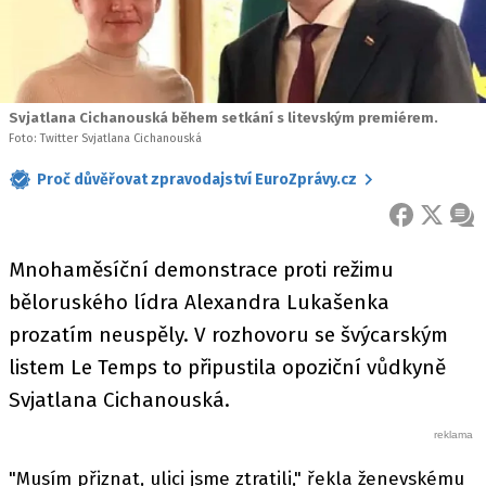
Svjatlana Cichanouská během setkání s litevským premiérem.
Foto: Twitter Svjatlana Cichanouská
Proč důvěřovat zpravodajství EuroZprávy.cz
FACEBOOK
X
ZPR
Mnohaměsíční demonstrace proti režimu
běloruského lídra Alexandra Lukašenka
prozatím neuspěly. V rozhovoru se švýcarským
listem Le Temps to připustila opoziční vůdkyně
Svjatlana Cichanouská.
"Musím přiznat, ulici jsme ztratili," řekla ženevskému