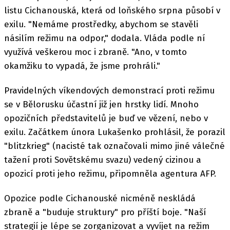
listu Cichanouská, která od loňského srpna působí v
exilu. "Nemáme prostředky, abychom se stavěli
násilím režimu na odpor," dodala. Vláda podle ní
využívá veškerou moc i zbraně. "Ano, v tomto
okamžiku to vypadá, že jsme prohráli."
Pravidelných víkendových demonstrací proti režimu
se v Bělorusku účastní již jen hrstky lidí. Mnoho
opozičních představitelů je buď ve vězení, nebo v
exilu. Začátkem února Lukašenko prohlásil, že porazil
"blitzkrieg" (nacisté tak označovali mimo jiné válečné
tažení proti Sovětskému svazu) vedený cizinou a
opozicí proti jeho režimu, připomněla agentura AFP.
Opozice podle Cichanouské nicméně neskládá
zbraně a "buduje struktury" pro příští boje. "Naší
strategií je lépe se zorganizovat a vyvíjet na režim