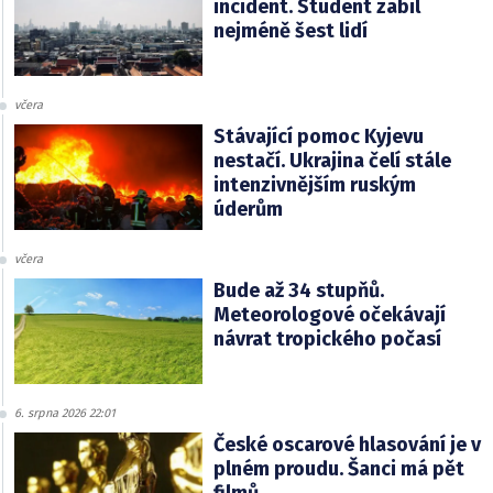
incident. Student zabil
nejméně šest lidí
včera
Stávající pomoc Kyjevu
nestačí. Ukrajina čelí stále
intenzivnějším ruským
úderům
včera
Bude až 34 stupňů.
Meteorologové očekávají
návrat tropického počasí
6. srpna 2026 22:01
České oscarové hlasování je v
plném proudu. Šanci má pět
filmů