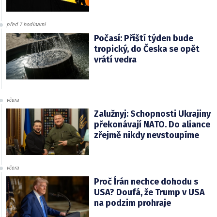
před 7 hodinami
Počasí: Příští týden bude
tropický, do Česka se opět
vrátí vedra
včera
Zalužnyj: Schopnosti Ukrajiny
překonávají NATO. Do aliance
zřejmě nikdy nevstoupíme
včera
Proč Írán nechce dohodu s
USA? Doufá, že Trump v USA
na podzim prohraje