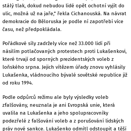
stálý tlak, dokud nebudou lidé opět ochotní vyjít do
ulic, možná už na jaře," řekla Cichanouská. Na návrat
demokracie do Běloruska je podle ní zapotřebí více
času, než předpokládala.
Pořádkové síly zadržely více než 33.000 lidí při
násilím potlačovaných protestech proti Lukašenkovi,
které trvají od sporných prezidentských voleb z
loňského srpna. Jejich vítězem úřady znovu vyhlásily
Lukašenka, vládnoucího bývalé sovětské republice již
od roku 1994.
Podle odpůrců režimu ale byly výsledky voleb
zfalšovány, neuznala je ani Evropská unie, která
uvalila na Lukašenka a jeho spolupracovníky
podezřelé z falšování voleb a z porušování lidských
práv nové sankce. Lukašenko odmítl odstoupit a těší