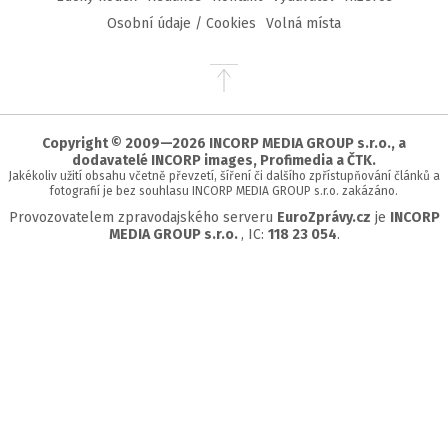
Osobní údaje / Cookies
Volná místa
Přejít
na
začátek
stránky
Copyright © 2009—2026 INCORP MEDIA GROUP s.r.o., a
dodavatelé INCORP images, Profimedia a ČTK.
Jakékoliv užití obsahu včetně převzetí, šíření či dalšího zpřístupňování článků a
fotografií je bez souhlasu INCORP MEDIA GROUP s.r.o. zakázáno.
Provozovatelem zpravodajského serveru
EuroZprávy.cz
je
INCORP
MEDIA GROUP s.r.o.
, IC:
118 23 054
.