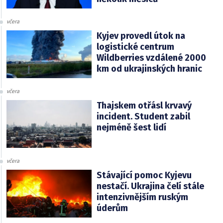
včera
Kyjev provedl útok na
logistické centrum
Wildberries vzdálené 2000
km od ukrajinských hranic
včera
Thajskem otřásl krvavý
incident. Student zabil
nejméně šest lidí
včera
Stávající pomoc Kyjevu
nestačí. Ukrajina čelí stále
intenzivnějším ruským
úderům