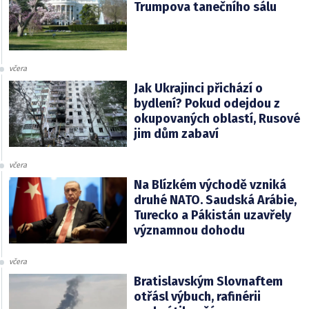
Trumpova tanečního sálu
včera
Jak Ukrajinci přichází o
bydlení? Pokud odejdou z
okupovaných oblastí, Rusové
jim dům zabaví
včera
Na Blízkém východě vzniká
druhé NATO. Saudská Arábie,
Turecko a Pákistán uzavřely
významnou dohodu
včera
Bratislavským Slovnaftem
otřásl výbuch, rafinérii