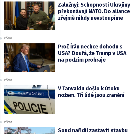
Zalužnyj: Schopnosti Ukrajiny
překonávají NATO. Do aliance
zřejmě nikdy nevstoupíme
včera
Proč Írán nechce dohodu s
USA? Doufá, že Trump v USA
na podzim prohraje
včera
V Tanvaldu došlo k útoku
nožem. Tři lidé jsou zranění
včera
Soud nařídil zastavit stavbu