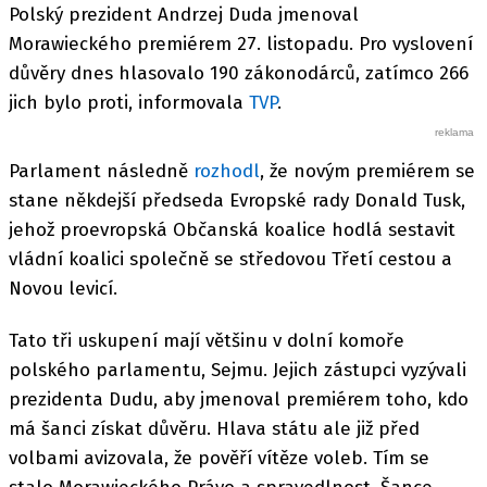
Polský prezident Andrzej Duda jmenoval
Morawieckého premiérem 27. listopadu. Pro vyslovení
důvěry dnes hlasovalo 190 zákonodárců, zatímco 266
jich bylo proti, informovala
TVP
.
Parlament následně
rozhodl
, že novým premiérem se
stane někdejší předseda Evropské rady Donald Tusk,
jehož proevropská Občanská koalice hodlá sestavit
vládní koalici společně se středovou Třetí cestou a
Novou levicí.
Tato tři uskupení mají většinu v dolní komoře
polského parlamentu, Sejmu. Jejich zástupci vyzývali
prezidenta Dudu, aby jmenoval premiérem toho, kdo
má šanci získat důvěru. Hlava státu ale již před
volbami avizovala, že pověří vítěze voleb. Tím se