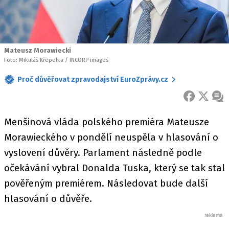
Mateusz Morawiecki
Foto: Mikuláš Křepelka / INCORP images
Proč důvěřovat zpravodajství EuroZprávy.cz
FACEBOOK
X
ZPR
Menšinová vláda polského premiéra Mateusze
Morawieckého v pondělí neuspěla v hlasování o
vyslovení důvěry. Parlament následně podle
očekávání vybral Donalda Tuska, který se tak stal
pověřeným premiérem. Následovat bude další
hlasování o důvěře.