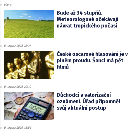
včera
Bude až 34 stupňů.
Meteorologové očekávají
návrat tropického počasí
6. srpna 2026 22:01
České oscarové hlasování je v
plném proudu. Šanci má pět
filmů
6. srpna 2026 20:10
Důchodci a valorizační
oznámení. Úřad připomněl
svůj aktuální postup
6. srpna 2026 18:56