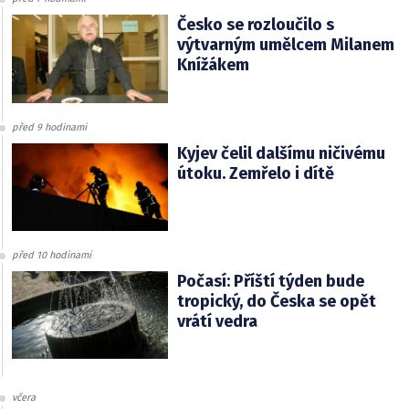
Česko se rozloučilo s
výtvarným umělcem Milanem
Knížákem
před 9 hodinami
Kyjev čelil dalšímu ničivému
útoku. Zemřelo i dítě
před 10 hodinami
Počasí: Příští týden bude
tropický, do Česka se opět
vrátí vedra
včera