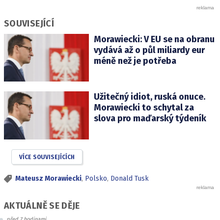
SOUVISEJÍCÍ
Morawiecki: V EU se na obranu
vydává až o půl miliardy eur
méně než je potřeba
Užitečný idiot, ruská onuce.
Morawiecki to schytal za
slova pro maďarský týdeník
VÍCE SOUVISEJÍCÍCH
Mateusz Morawiecki
,
Polsko
,
Donald Tusk
AKTUÁLNĚ SE DĚJE
před 7 hodinami