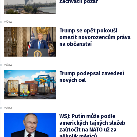
zachvátil požár
včera
Trump se opět pokouší
omezit novorozencům práva
na občanství
včera
Trump podepsal zavedení
nových cel
včera
WSJ: Putin může podle
amerických tajných služeb
zaútočit na NATO už za
několik měsíců