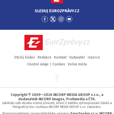
SLEDUJ EUROZPRÁVY.CZ
Přejít
Přejít
Přejít
Přejít
na
na
na
na
Facebook
Twitter
Instagram
YouTube
EuroZprávy.cz
Etický kodex
Redakce
Kontakt
Vydavatel
Inzerce
Osobní údaje / Cookies
Volná místa
Přejít
na
začátek
stránky
Copyright © 2009—2026 INCORP MEDIA GROUP s.r.o., a
dodavatelé INCORP images, Profimedia a ČTK.
Jakékoliv užití obsahu včetně převzetí, šíření či dalšího zpřístupňování článků a
fotografií je bez souhlasu INCORP MEDIA GROUP s.r.o. zakázáno.
Provozovatelem zpravodajského serveru
EuroZprávy.cz
je
INCORP