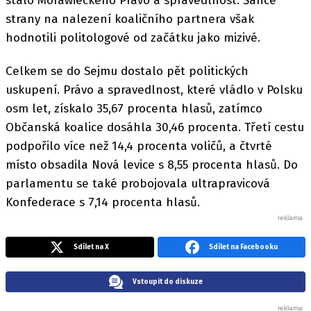
stalo Morawieckého Právo a spravedlnost. Šance
strany na nalezení koaličního partnera však
hodnotili politologové od začátku jako mizivé.
Celkem se do Sejmu dostalo pět politických
uskupení. Právo a spravedlnost, které vládlo v Polsku
osm let, získalo 35,67 procenta hlasů, zatímco
Občanská koalice dosáhla 30,46 procenta. Třetí cestu
podpořilo více než 14,4 procenta voličů, a čtvrté
místo obsadila Nová levice s 8,55 procenta hlasů. Do
parlamentu se také probojovala ultrapravicová
Konfederace s 7,14 procenta hlasů.
Sdílet na X
Sdílet na Facebooku
Vstoupit do diskuze