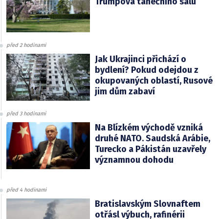
Trumpova tanečního sálu
před 2 hodinami
Jak Ukrajinci přichází o
bydlení? Pokud odejdou z
okupovaných oblastí, Rusové
jim dům zabaví
před 3 hodinami
Na Blízkém východě vzniká
druhé NATO. Saudská Arábie,
Turecko a Pákistán uzavřely
významnou dohodu
před 4 hodinami
Bratislavským Slovnaftem
otřásl výbuch, rafinérii