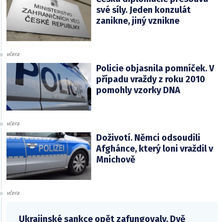
své síly. Jeden konzulát
zanikne, jiný vznikne
včera
Policie objasnila pomníček. V
případu vraždy z roku 2010
pomohly vzorky DNA
včera
Doživotí. Němci odsoudili
Afghánce, který loni vraždil v
Mnichově
včera
Ukrajinské sankce opět zafungovaly. Dvě