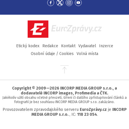
Přejít
Přejít
Přejít
Přejít
na
na
na
na
Facebook
Twitter
Instagram
YouTube
EuroZprávy.cz
Etický kodex
Redakce
Kontakt
Vydavatel
Inzerce
Osobní údaje / Cookies
Volná místa
Přejít
na
začátek
stránky
Copyright © 2009—2026 INCORP MEDIA GROUP s.r.o., a
dodavatelé INCORP images, Profimedia a ČTK.
Jakékoliv užití obsahu včetně převzetí, šíření či dalšího zpřístupňování článků a
fotografií je bez souhlasu INCORP MEDIA GROUP s.r.o. zakázáno.
Provozovatelem zpravodajského serveru
EuroZprávy.cz
je
INCORP
MEDIA GROUP s.r.o.
, IC:
118 23 054
.