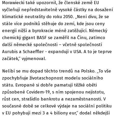
Morawiecki také upozornil, že členské země EU
vyčleňují nepředstavitelně vysoké částky na dosažení
klimatické neutrality do roku 2050. „Není divu, že se
stále více podniků stěhuje do zemí, kde jsou ceny
energií nižší a byrokracie méně zatěžující. Německý
chemický gigant BASF se zaměřil na Čínu, zatímco
další německé společnosti – včetně společností
Aurubis a Schaeffler - expandují v USA. A to je teprve
začátek,“ vyjmenoval.
Nelíbí se mu dopad těchto trendů na Polsko. „To vše
zpochybňuje životaschopnost modelu sociálního
státu. Evropané si dobře pamatují těžké oběti
způsobené Covidem-19, s ním spojenou nejistotu,
růst cen, strašidlo bankrotu a nezaměstnanosti. V
současné době se celkové výdaje na sociální politiku
v EU pohybují mezi 3 a 4 biliony eur,“ dodal někdejší