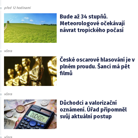
před 12 hodinami
Bude až 34 stupňů.
Meteorologové očekávají
návrat tropického počasí
včera
České oscarové hlasování je v
plném proudu. Šanci má pět
filmů
včera
Důchodci a valorizační
oznámení. Úřad připomněl
svůj aktuální postup
včera