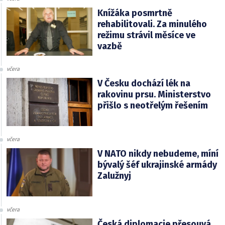
Knížáka posmrtně
rehabilitovali. Za minulého
režimu strávil měsíce ve
vazbě
včera
V Česku dochází lék na
rakovinu prsu. Ministerstvo
přišlo s neotřelým řešením
včera
V NATO nikdy nebudeme, míní
bývalý šéf ukrajinské armády
Zalužnyj
včera
Česká diplomacie přesouvá