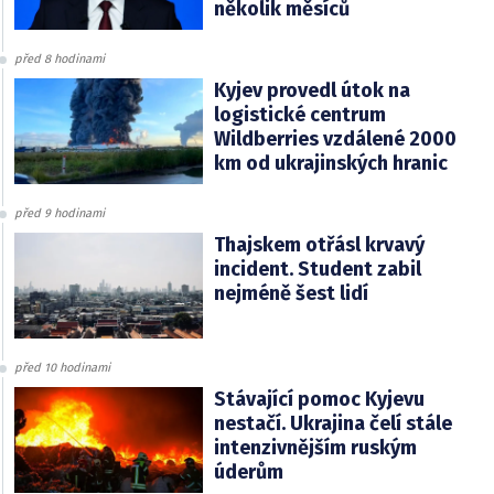
několik měsíců
před 8 hodinami
Kyjev provedl útok na
logistické centrum
Wildberries vzdálené 2000
km od ukrajinských hranic
před 9 hodinami
Thajskem otřásl krvavý
incident. Student zabil
nejméně šest lidí
před 10 hodinami
Stávající pomoc Kyjevu
nestačí. Ukrajina čelí stále
intenzivnějším ruským
úderům