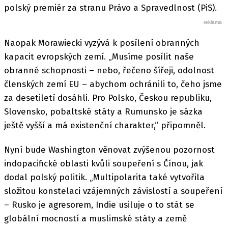
polský premiér za stranu Právo a Spravedlnost (PiS).
Naopak Morawiecki vyzývá k posílení obranných
kapacit evropských zemí. „Musíme posílit naše
obranné schopnosti – nebo, řečeno šířeji, odolnost
členských zemí EU – abychom ochránili to, čeho jsme
za desetiletí dosáhli. Pro Polsko, Českou republiku,
Slovensko, pobaltské státy a Rumunsko je sázka
ještě vyšší a má existenční charakter,“ připomněl.
Nyní bude Washington věnovat zvýšenou pozornost
indopacifické oblasti kvůli soupeření s Čínou, jak
dodal polský politik. „Multipolarita také vytvořila
složitou konstelaci vzájemných závislostí a soupeření
– Rusko je agresorem, Indie usiluje o to stát se
globální mocností a muslimské státy a země