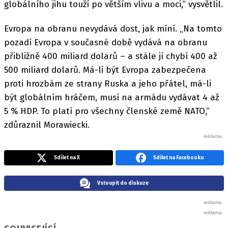
globálního jihu touží po větším vlivu a moci,“ vysvětlil.
Evropa na obranu nevydává dost, jak míní. „Na tomto
pozadí Evropa v současné době vydává na obranu
přibližně 400 miliard dolarů – a stále jí chybí 400 až
500 miliard dolarů. Má-li být Evropa zabezpečena
proti hrozbám ze strany Ruska a jeho přátel, má-li
být globálním hráčem, musí na armádu vydávat 4 až
5 % HDP. To platí pro všechny členské země NATO,“
zdůraznil Morawiecki.
Sdílet na X
Sdílet na Facebooku
Vstoupit do diskuze