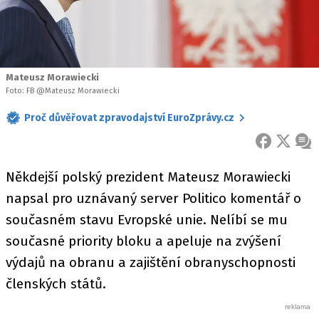
Mateusz Morawiecki
Foto: FB @Mateusz Morawiecki
Proč důvěřovat zpravodajství EuroZprávy.cz
FACEBOOK
X
ZPR
Někdejší polský prezident Mateusz Morawiecki
napsal pro uznávaný server Politico komentář o
současném stavu Evropské unie. Nelíbí se mu
současné priority bloku a apeluje na zvýšení
výdajů na obranu a zajištění obranyschopnosti
členských států.