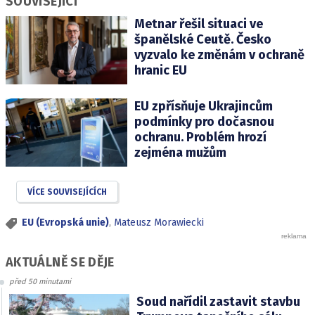
SOUVISEJÍCÍ
Metnar řešil situaci ve
španělské Ceutě. Česko
vyzvalo ke změnám v ochraně
hranic EU
EU zpřísňuje Ukrajincům
podmínky pro dočasnou
ochranu. Problém hrozí
zejména mužům
VÍCE SOUVISEJÍCÍCH
EU (Evropská unie)
,
Mateusz Morawiecki
AKTUÁLNĚ SE DĚJE
před 50 minutami
Soud nařídil zastavit stavbu