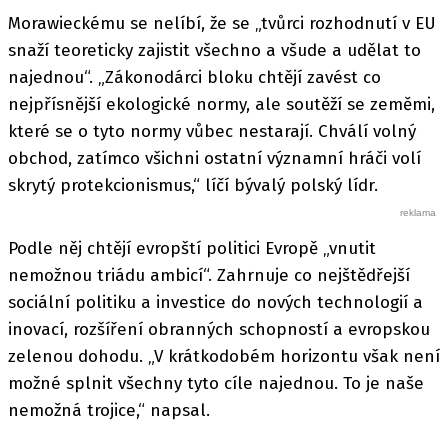
Morawieckému se nelíbí, že se „tvůrci rozhodnutí v EU
snaží teoreticky zajistit všechno a všude a udělat to
najednou“. „Zákonodárci bloku chtějí zavést co
nejpřísnější ekologické normy, ale soutěží se zeměmi,
které se o tyto normy vůbec nestarají. Chválí volný
obchod, zatímco všichni ostatní významní hráči volí
skrytý protekcionismus,“ líčí bývalý polský lídr.
Podle něj chtějí evropští politici Evropě „vnutit
nemožnou triádu ambicí“. Zahrnuje co nejštědřejší
sociální politiku a investice do nových technologií a
inovací, rozšíření obranných schopností a evropskou
zelenou dohodu. „V krátkodobém horizontu však není
možné splnit všechny tyto cíle najednou. To je naše
nemožná trojice,“ napsal.