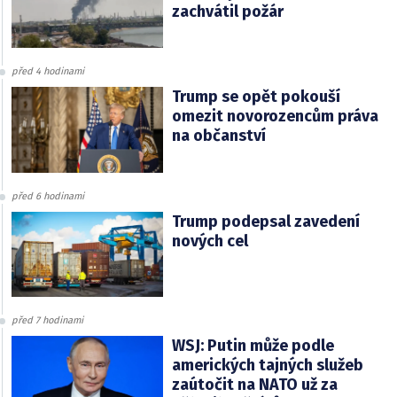
zachvátil požár
před 4 hodinami
Trump se opět pokouší
omezit novorozencům práva
na občanství
před 6 hodinami
Trump podepsal zavedení
nových cel
před 7 hodinami
WSJ: Putin může podle
amerických tajných služeb
zaútočit na NATO už za