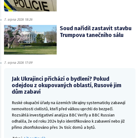
7. srpna 2026 18:26
Soud nařídil zastavit stavbu
Trumpova tanečního sálu
7. srpna 2026 17:09
Jak Ukrajinci přichází o bydlení? Pokud
odejdou z okupovaných oblastí, Rusové jim
dům zabaví
Ruské okupační úřady na územích Ukrajiny systematicky zabavují
nemovitosti civilistů, kteří před válkou uprchli do bezpečí.
Rozsáhlá investigativní analýza BBC Verify a BBC Russian
odhalila, že od roku 2024 bylo identifikováno k zabavení nebo již
přímo zkonfiskováno přes 34 tisíc domů a bytů.