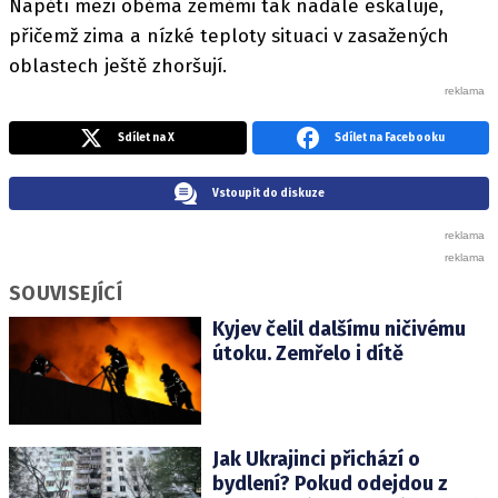
Napětí mezi oběma zeměmi tak nadále eskaluje,
přičemž zima a nízké teploty situaci v zasažených
oblastech ještě zhoršují.
Sdílet na X
Sdílet na Facebooku
Vstoupit do diskuze
SOUVISEJÍCÍ
Kyjev čelil dalšímu ničivému
útoku. Zemřelo i dítě
Jak Ukrajinci přichází o
bydlení? Pokud odejdou z