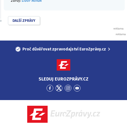
Zdroj:
Libor Novák
DALŠÍ ZPRÁVY
Proč důvěřovat zpravodajství EuroZprávy.cz
SLEDUJ EUROZPRÁVY.CZ
Přejít
Přejít
Přejít
Přejít
na
na
na
na
Facebook
Twitter
Instagram
YouTube
EuroZprávy.cz