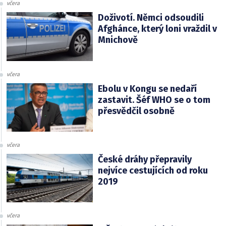
včera
Doživotí. Němci odsoudili
Afghánce, který loni vraždil v
Mnichově
včera
Ebolu v Kongu se nedaří
zastavit. Šéf WHO se o tom
přesvědčil osobně
včera
České dráhy přepravily
nejvíce cestujících od roku
2019
včera