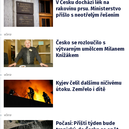
V Česku dochází lék na
rakovinu prsu. Ministerstvo
přišlo s neotřelým řešením
včera
Česko se rozloučilo s
výtvarným umělcem Milanem
Knížákem
včera
Kyjev čelil dalšímu ničivému
útoku. Zemřelo i dítě
včera
Počasí: Příští týden bude