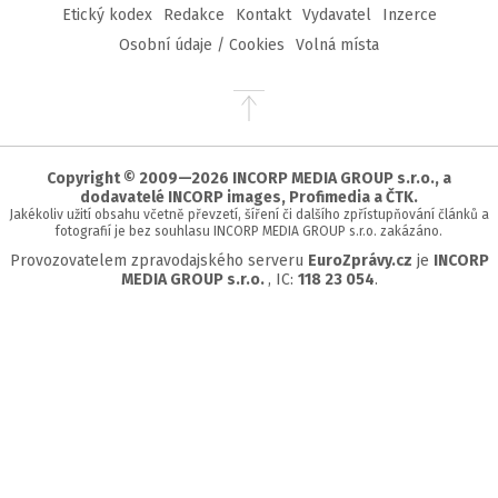
Etický kodex
Redakce
Kontakt
Vydavatel
Inzerce
Osobní údaje / Cookies
Volná místa
Přejít
na
začátek
stránky
Copyright © 2009—2026 INCORP MEDIA GROUP s.r.o., a
dodavatelé INCORP images, Profimedia a ČTK.
Jakékoliv užití obsahu včetně převzetí, šíření či dalšího zpřístupňování článků a
fotografií je bez souhlasu INCORP MEDIA GROUP s.r.o. zakázáno.
Provozovatelem zpravodajského serveru
EuroZprávy.cz
je
INCORP
MEDIA GROUP s.r.o.
, IC:
118 23 054
.