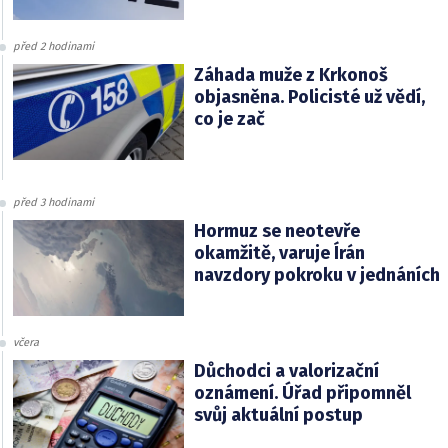
před 2 hodinami
Záhada muže z Krkonoš
objasněna. Policisté už vědí,
co je zač
před 3 hodinami
Hormuz se neotevře
okamžitě, varuje Írán
navzdory pokroku v jednáních
včera
Důchodci a valorizační
oznámení. Úřad připomněl
svůj aktuální postup