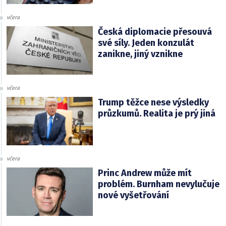
včera
Česká diplomacie přesouvá
své síly. Jeden konzulát
zanikne, jiný vznikne
včera
Trump těžce nese výsledky
průzkumů. Realita je prý jiná
včera
Princ Andrew může mít
problém. Burnham nevylučuje
nové vyšetřování