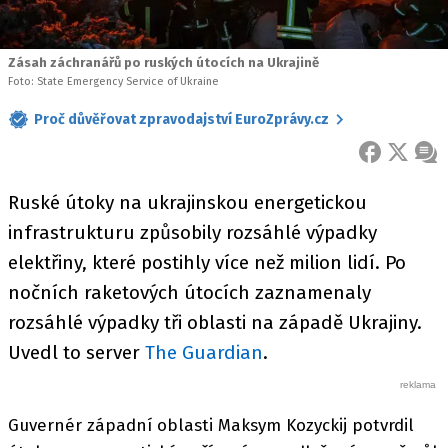
Zásah záchranářů po ruských útocích na Ukrajině
Foto: State Emergency Service of Ukraine
Proč důvěřovat zpravodajství EuroZprávy.cz
FACEBOOK
X
ZPR
Ruské útoky na ukrajinskou energetickou
infrastrukturu způsobily rozsáhlé výpadky
elektřiny, které postihly více než milion lidí. Po
nočních raketových útocích zaznamenaly
rozsáhlé výpadky tři oblasti na západě Ukrajiny.
Uvedl to server
The Guardian
.
Guvernér západní oblasti Maksym Kozyckij potvrdil