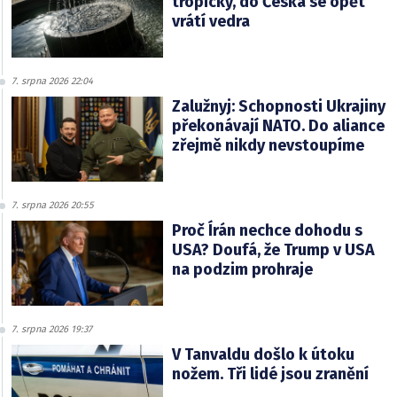
tropický, do Česka se opět
vrátí vedra
7. srpna 2026 22:04
Zalužnyj: Schopnosti Ukrajiny
překonávají NATO. Do aliance
zřejmě nikdy nevstoupíme
7. srpna 2026 20:55
Proč Írán nechce dohodu s
USA? Doufá, že Trump v USA
na podzim prohraje
7. srpna 2026 19:37
V Tanvaldu došlo k útoku
nožem. Tři lidé jsou zranění