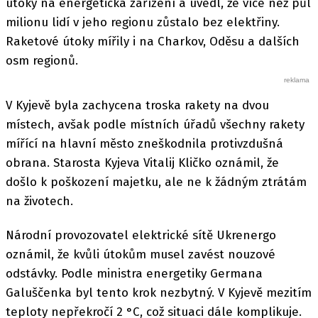
útoky na energetická zařízení a uvedl, že více než půl
milionu lidí v jeho regionu zůstalo bez elektřiny.
Raketové útoky mířily i na Charkov, Oděsu a dalších
osm regionů.
V Kyjevě byla zachycena troska rakety na dvou
místech, avšak podle místních úřadů všechny rakety
mířící na hlavní město zneškodnila protivzdušná
obrana. Starosta Kyjeva Vitalij Kličko oznámil, že
došlo k poškození majetku, ale ne k žádným ztrátám
na životech.
Národní provozovatel elektrické sítě Ukrenergo
oznámil, že kvůli útokům musel zavést nouzové
odstávky. Podle ministra energetiky Germana
Galuščenka byl tento krok nezbytný. V Kyjevě mezitím
teploty nepřekročí 2 °C, což situaci dále komplikuje.