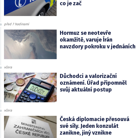
co je zač
před 7 hodinami
Hormuz se neotevře
okamžitě, varuje Írán
navzdory pokroku v jednáních
včera
Důchodci a valorizační
oznámení. Úřad připomněl
svůj aktuální postup
včera
Česká diplomacie přesouvá
své síly. Jeden konzulát
zanikne, jiný vznikne