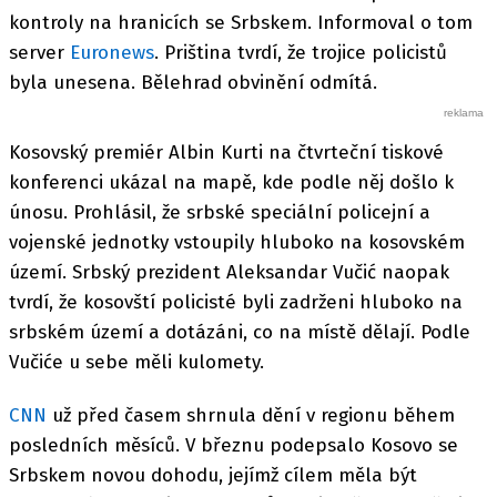
kontroly na hranicích se Srbskem. Informoval o tom
server
Euronews
. Priština tvrdí, že trojice policistů
byla unesena. Bělehrad obvinění odmítá.
Kosovský premiér Albin Kurti na čtvrteční tiskové
konferenci ukázal na mapě, kde podle něj došlo k
únosu. Prohlásil, že srbské speciální policejní a
vojenské jednotky vstoupily hluboko na kosovském
území. Srbský prezident Aleksandar Vučić naopak
tvrdí, že kosovští policisté byli zadrženi hluboko na
srbském území a dotázáni, co na místě dělají. Podle
Vučiće u sebe měli kulomety.
CNN
už před časem shrnula dění v regionu během
posledních měsíců. V březnu podepsalo Kosovo se
Srbskem novou dohodu, jejímž cílem měla být