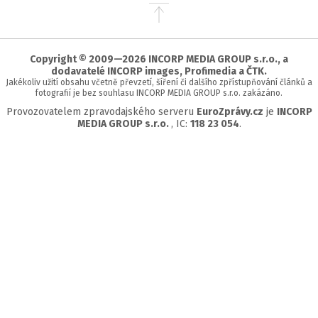
Přejít
na
začátek
stránky
Copyright © 2009—2026 INCORP MEDIA GROUP s.r.o., a
dodavatelé INCORP images, Profimedia a ČTK.
Jakékoliv užití obsahu včetně převzetí, šíření či dalšího zpřístupňování článků a
fotografií je bez souhlasu INCORP MEDIA GROUP s.r.o. zakázáno.
Provozovatelem zpravodajského serveru
EuroZprávy.cz
je
INCORP
MEDIA GROUP s.r.o.
, IC:
118 23 054
.