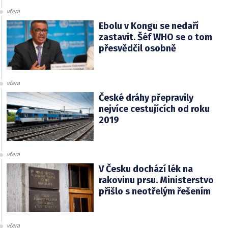
včera
Ebolu v Kongu se nedaří
zastavit. Šéf WHO se o tom
přesvědčil osobně
včera
České dráhy přepravily
nejvíce cestujících od roku
2019
včera
V Česku dochází lék na
rakovinu prsu. Ministerstvo
přišlo s neotřelým řešením
včera