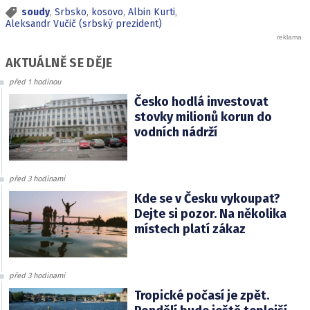
soudy
,
Srbsko
,
kosovo
,
Albin Kurti
,
Aleksandr Vučič (srbský prezident)
AKTUÁLNĚ SE DĚJE
před 1 hodinou
Česko hodlá investovat
stovky milionů korun do
vodních nádrží
před 3 hodinami
Kde se v Česku vykoupat?
Dejte si pozor. Na několika
místech platí zákaz
před 3 hodinami
Tropické počasí je zpět.