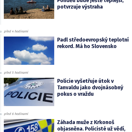
Pondělí bude ještě teplejší,
potvrzuje výstraha
před 4 hodinami
Padl středoevropský teplotní
rekord. Má ho Slovensko
před 5 hodinami
Policie vyšetřuje útok v
Tanvaldu jako dvojnásobný
pokus o vraždu
před 6 hodinami
Záhada muže z Krkonoš
objasněna. Policisté už vědí,