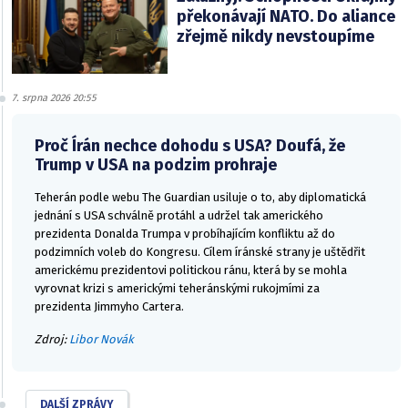
překonávají NATO. Do aliance
zřejmě nikdy nevstoupíme
7. srpna 2026 20:55
Proč Írán nechce dohodu s USA? Doufá, že
Trump v USA na podzim prohraje
Teherán podle webu The Guardian usiluje o to, aby diplomatická
jednání s USA schválně protáhl a udržel tak amerického
prezidenta Donalda Trumpa v probíhajícím konfliktu až do
podzimních voleb do Kongresu. Cílem íránské strany je uštědřit
americkému prezidentovi politickou ránu, která by se mohla
vyrovnat krizi s americkými teheránskými rukojmími za
prezidenta Jimmyho Cartera.
Zdroj:
Libor Novák
DALŠÍ ZPRÁVY