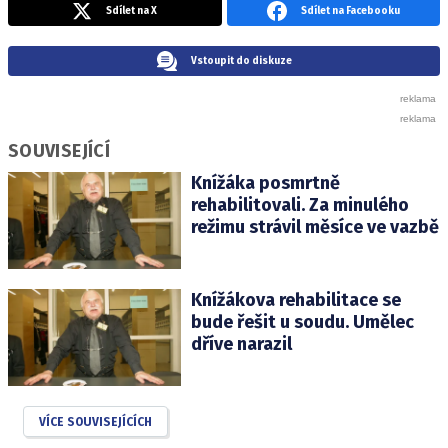
Sdílet na X
Sdílet na Facebooku
Vstoupit do diskuze
SOUVISEJÍCÍ
Knížáka posmrtně
rehabilitovali. Za minulého
režimu strávil měsíce ve vazbě
Knížákova rehabilitace se
bude řešit u soudu. Umělec
dříve narazil
VÍCE SOUVISEJÍCÍCH