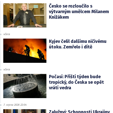
Česko se rozloučilo s
výtvarným umělcem Milanem
Knížákem
včera
Kyjev čelil dalšímu ničivému
útoku. Zemřelo i dítě
včera
Počasí: Příští týden bude
tropický, do Česka se opět
vrátí vedra
7. srpna 2026 22:04
Zalužnyj: Schopnosti Ukrajiny