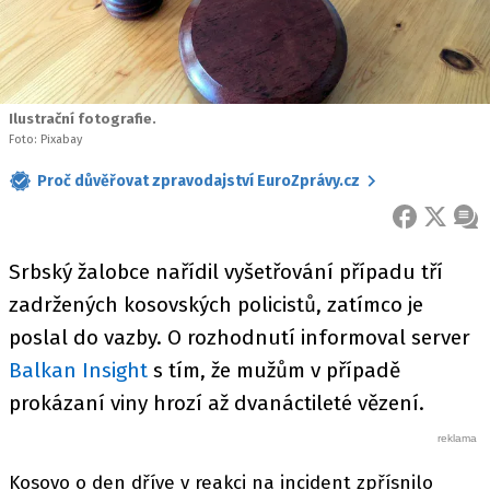
Ilustrační fotografie.
Foto: Pixabay
Proč důvěřovat zpravodajství EuroZprávy.cz
FACEBOOK
X
ZPR
Srbský žalobce nařídil vyšetřování případu tří
zadržených kosovských policistů, zatímco je
poslal do vazby. O rozhodnutí informoval server
Balkan Insight
s tím, že mužům v případě
prokázaní viny hrozí až dvanáctileté vězení.
Kosovo o den dříve v reakci na incident zpřísnilo