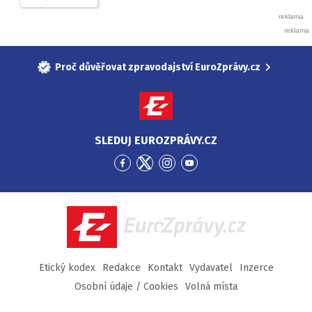
Proč důvěřovat zpravodajství EuroZprávy.cz
SLEDUJ EUROZPRÁVY.CZ
Přejít
Přejít
Přejít
Přejít
na
na
na
na
Facebook
Twitter
Instagram
YouTube
EuroZprávy.cz
Etický kodex
Redakce
Kontakt
Vydavatel
Inzerce
Osobní údaje / Cookies
Volná místa