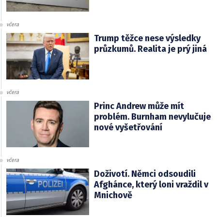
včera
Trump těžce nese výsledky
průzkumů. Realita je prý jiná
včera
Princ Andrew může mít
problém. Burnham nevylučuje
nové vyšetřování
včera
Doživotí. Němci odsoudili
Afghánce, který loni vraždil v
Mnichově