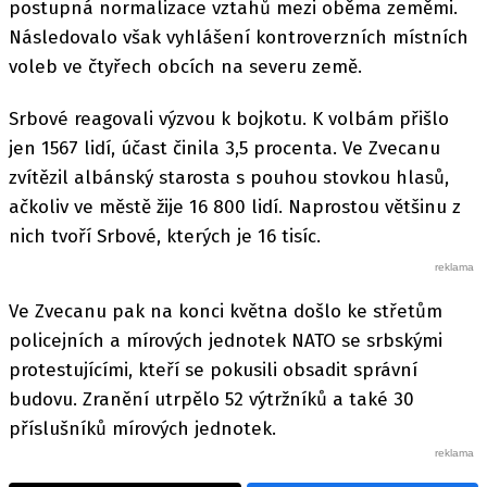
postupná normalizace vztahů mezi oběma zeměmi.
Následovalo však vyhlášení kontroverzních místních
voleb ve čtyřech obcích na severu země.
Srbové reagovali výzvou k bojkotu. K volbám přišlo
jen 1567 lidí, účast činila 3,5 procenta. Ve Zvecanu
zvítězil albánský starosta s pouhou stovkou hlasů,
ačkoliv ve městě žije 16 800 lidí. Naprostou většinu z
nich tvoří Srbové, kterých je 16 tisíc.
Ve Zvecanu pak na konci května došlo ke střetům
policejních a mírových jednotek NATO se srbskými
protestujícími, kteří se pokusili obsadit správní
budovu. Zranění utrpělo 52 výtržníků a také 30
příslušníků mírových jednotek.