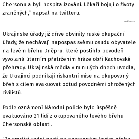
Chersonu a byli hospitalizováni. Lékaři bojují o životy
zraněných,“ napsal na twitteru.
Ukrajinské úřady již dříve obvinily ruské okupační
úřady, že nechávají napospas svému osudu obyvatele
na levém břehu Dněpru, které postihla povodeň
vyvolaná úterním přetržením hráze obří Kachovské
přehrady. Ukrajinská média v minulých dnech uvedla,
že Ukrajinci podnikají riskantní mise na okupovaný
břeh s cílem evakuovat odtud povodněmi ohrožených
civilistů.
Podle oznámení Národní policie bylo úspěšně
evakuováno 21 lidí z okupovaného levého břehu
Chersonské oblasti.