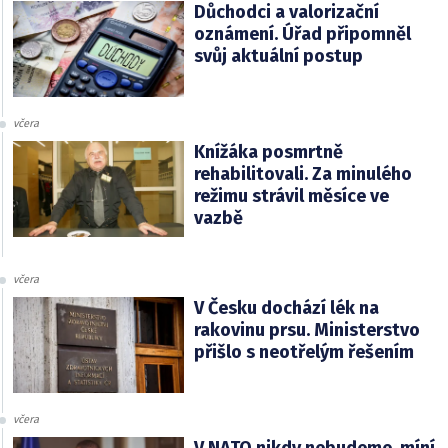
Důchodci a valorizační
oznámení. Úřad připomněl
svůj aktuální postup
včera
Knížáka posmrtně
rehabilitovali. Za minulého
režimu strávil měsíce ve
vazbě
včera
V Česku dochází lék na
rakovinu prsu. Ministerstvo
přišlo s neotřelým řešením
včera
V NATO nikdy nebudeme, míní