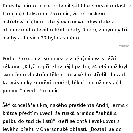
Dnes tyto informace potvrdil šéf Chersonské oblasti v
Ukrajině Oleksandr Prokudin, že při ruském
ostřelování člunu, který evakuoval obyvatele z
okupovaného levého břehu řeky Dněpr, zahynuly tři
osoby a dalších 23 bylo zraněno.
Podle Prokudina jsou mezi zraněnými dva strážci
zákona. „Když nepřítel zahájil palbu, 74letý muž kryl
svou ženu vlastním tělem. Rusové ho střelili do zad.
Na následky zranění zemřel, lékaři mu už nestačili
pomoci,“ uvedl Prokudin.
Šéf kanceláře ukrajinského prezidenta Andrij Jermak
krátce předtím uvedl, že ruská armáda "zahájila
palbu do zad civilistů", kteří se chtěli evakuovat z
levého břehu v Chersonské oblasti. „Dostali se do