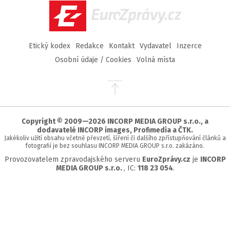
EuroZprávy.cz
Etický kodex
Redakce
Kontakt
Vydavatel
Inzerce
Osobní údaje / Cookies
Volná místa
Přejít
na
začátek
stránky
Copyright © 2009—2026 INCORP MEDIA GROUP s.r.o., a
dodavatelé INCORP images, Profimedia a ČTK.
Jakékoliv užití obsahu včetně převzetí, šíření či dalšího zpřístupňování článků a
fotografií je bez souhlasu INCORP MEDIA GROUP s.r.o. zakázáno.
Provozovatelem zpravodajského serveru
EuroZprávy.cz
je
INCORP
MEDIA GROUP s.r.o.
, IC:
118 23 054
.