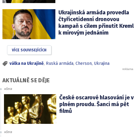
Ukrajinská armáda provedla
čtyřicetidenní dronovou
kampaň s cílem přinutit Kreml
k mírovým jednáním
VÍCE SOUVISEJÍCÍCH
válka na Ukrajině
,
Ruská armáda
,
Cherson, Ukrajina
AKTUÁLNĚ SE DĚJE
včera
České oscarové hlasování je v
plném proudu. Šanci má pět
filmů
včera