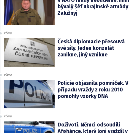
bývalý šéf ukrajinské armády
Zalužnyj
včera
Česká diplomacie přesouvá
své síly. Jeden konzulát
zanikne, jiný vznikne
včera
Policie objasnila pomníček. V
případu vraždy z roku 2010
pomohly vzorky DNA
včera
Doživotí. Němci odsoudili
Afghánce, který loni vraždil v