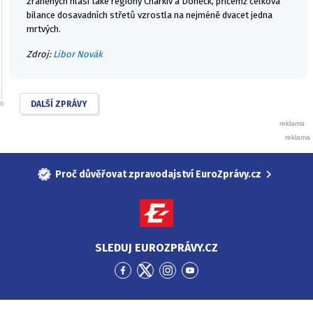
zraněných hlásí také regiony Charkiv a Doněck, přičemž celková
bilance dosavadních střetů vzrostla na nejméně dvacet jedna
mrtvých.
Zdroj:
Libor Novák
DALŠÍ ZPRÁVY
Proč důvěřovat zpravodajství EuroZprávy.cz
SLEDUJ EUROZPRÁVY.CZ
Přejít
Přejít
Přejít
Přejít
na
na
na
na
Facebook
Twitter
Instagram
YouTube