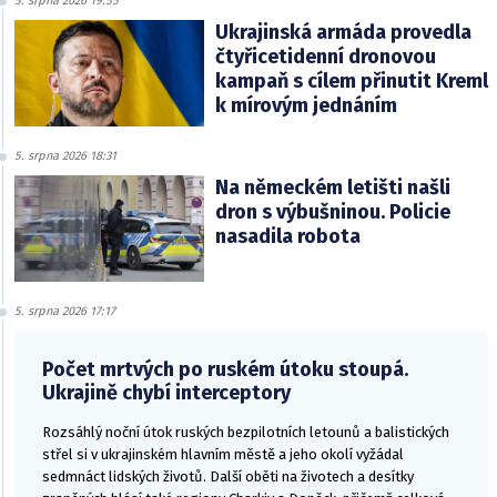
5. srpna 2026 19:55
Ukrajinská armáda provedla
čtyřicetidenní dronovou
kampaň s cílem přinutit Kreml
k mírovým jednáním
5. srpna 2026 18:31
Na německém letišti našli
dron s výbušninou. Policie
nasadila robota
5. srpna 2026 17:17
Počet mrtvých po ruském útoku stoupá.
Ukrajině chybí interceptory
Rozsáhlý noční útok ruských bezpilotních letounů a balistických
střel si v ukrajinském hlavním městě a jeho okolí vyžádal
sedmnáct lidských životů. Další oběti na životech a desítky