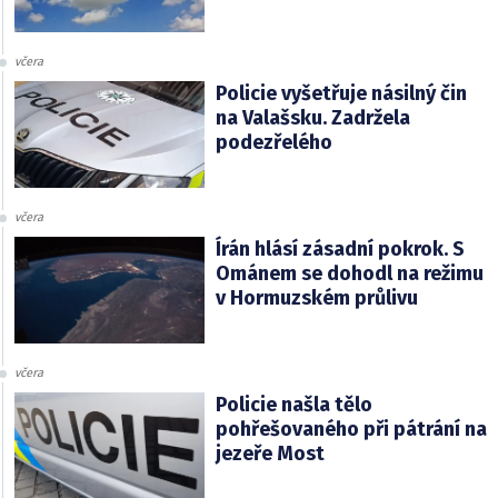
včera
Policie vyšetřuje násilný čin
na Valašsku. Zadržela
podezřelého
včera
Írán hlásí zásadní pokrok. S
Ománem se dohodl na režimu
v Hormuzském průlivu
včera
Policie našla tělo
pohřešovaného při pátrání na
jezeře Most