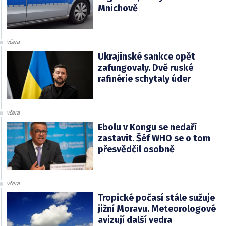
Mnichově
včera
Ukrajinské sankce opět
zafungovaly. Dvě ruské
rafinérie schytaly úder
včera
Ebolu v Kongu se nedaří
zastavit. Šéf WHO se o tom
přesvědčil osobně
včera
Tropické počasí stále sužuje
jižní Moravu. Meteorologové
avizují další vedra