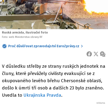
Ruská armáda, ilustrační foto
Foto: web Ministerstva obrany RF
Proč důvěřovat zpravodajství EuroZprávy.cz
FACEBOOK
X
ZPR
V důsledku střelby ze strany ruských jednotek na
čluny, které převážely civilisty evakuující se z
okupovaného levého břehu Chersonské oblasti,
došlo k úmrtí tří osob a dalších 23 bylo zraněno.
Uvedla to
Ukrajinska Pravda
.