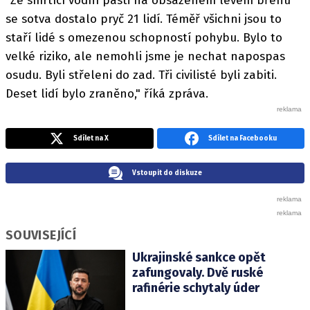
"Ze smrtící vodní pasti na obsazeném levém břehu
se sotva dostalo pryč 21 lidí. Téměř všichni jsou to
staří lidé s omezenou schopností pohybu. Bylo to
velké riziko, ale nemohli jsme je nechat napospas
osudu. Byli střeleni do zad. Tři civilisté byli zabiti.
Deset lidí bylo zraněno," říká zpráva.
Sdílet na X
Sdílet na Facebooku
Vstoupit do diskuze
SOUVISEJÍCÍ
Ukrajinské sankce opět
zafungovaly. Dvě ruské
rafinérie schytaly úder