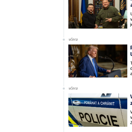
včera
včera