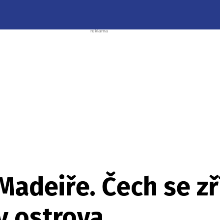
Madeiře. Čech se zří
y ostrova