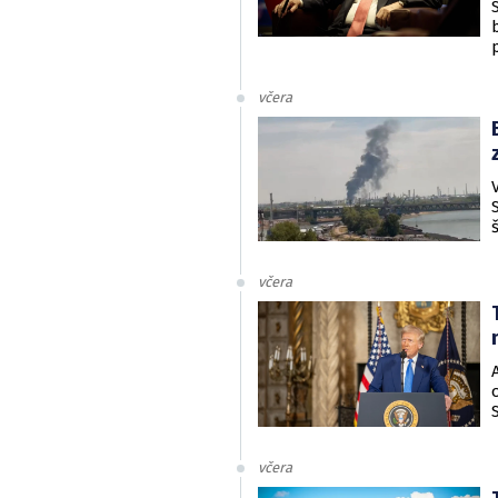
včera
včera
včera