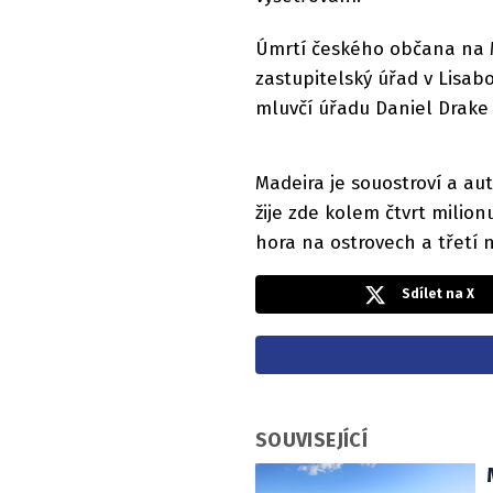
Úmrtí českého občana na M
zastupitelský úřad v Lisab
mluvčí úřadu Daniel Drake 
Madeira je souostroví a a
žije zde kolem čtvrt milion
hora na ostrovech a třetí n
Sdílet na X
SOUVISEJÍCÍ