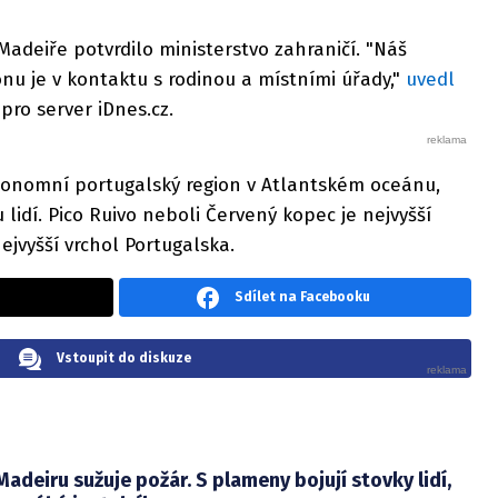
adeiře potvrdilo ministerstvo zahraničí. "Náš
onu je v kontaktu s rodinou a místními úřady,"
uvedl
pro server iDnes.cz.
utonomní portugalský region v Atlantském oceánu,
u lidí. Pico Ruivo neboli Červený kopec je nejvyšší
ejvyšší vrchol Portugalska.
Sdílet na Facebooku
Vstoupit do diskuze
Madeiru sužuje požár. S plameny bojují stovky lidí,