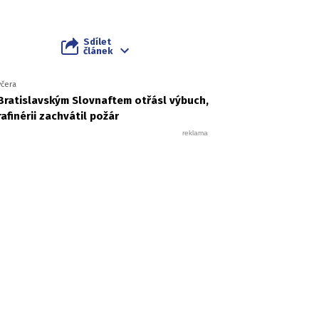
Sdílet
článek
včera
Bratislavským Slovnaftem otřásl výbuch,
rafinérii zachvátil požár