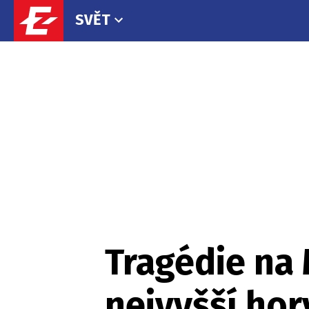
SVĚT
Tragédie na 
nejvyšší hor