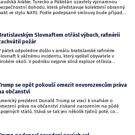
Saudská Arábie, Turecko a Pákistán uzavřely významnou
bezpečnostní dohodu, která představuje kolektivní obranný
pakt ve stylu NATO. Podle podepsané smlouvy bude případný
útok na některou z těchto tří zemí považován za útok na
všechny členy aliance, což má posílit odstrašující sílu v
regionu.
Bratislavským Slovnaftem otřásl výbuch, rafinérii
zachvátil požár
V pátek odpoledne došlo v areálu bratislavské rafinérie
Slovnaft k vážnému incidentu, který vyděsil obyvatele v
širokém okolí. V podniku nejprve silná exploze otřásla
budovami a následně vypukl rozsáhlý požár.
Trump se opět pokouší omezit novorozencům práva
na občanství
Americký prezident Donald Trump se vrací k snahám o
omezení práva na občanství získané narozením na půdě
Spojených států. Stává se tak jen několik týdnů poté, co
Nejvyšší soud Spojených států odmítl jeho předchozí plošší
pokus o zrušení této dlouholeté praxe.