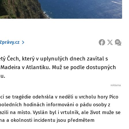
Zprávy.cz
FACEBOOK
X
ZPRÁ
letý Čech, který v uplynulých dnech zavítal s
Madeira v Atlantiku. Muž se podle dostupných
pu.
í se tragédie odehrála v neděli u vrcholu hory Pico
dopoledních hodinách informováni o pádu osoby z
zili na místo. Vyslán byl i vrtulník, ale život muže se
ina a okolnosti incidentu jsou předmětem