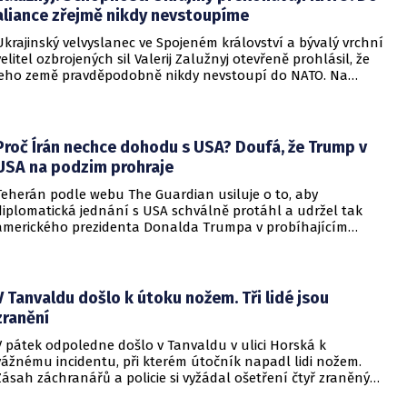
aliance zřejmě nikdy nevstoupíme
Ukrajinský velvyslanec ve Spojeném království a bývalý vrchní
velitel ozbrojených sil Valerij Zalužnyj otevřeně prohlásil, že
jeho země pravděpodobně nikdy nevstoupí do NATO. Na
setkání s evropskými velvyslanci uvedl, že se v otázce členství
pohyboval celá léta, avšak současná realita ukazuje, že
alianční standardy jsou pro Kyjev v současné podobě
nedosažitelné.
Proč Írán nechce dohodu s USA? Doufá, že Trump v
USA na podzim prohraje
Teherán podle webu The Guardian usiluje o to, aby
diplomatická jednání s USA schválně protáhl a udržel tak
amerického prezidenta Donalda Trumpa v probíhajícím
konfliktu až do podzimních voleb do Kongresu. Cílem íránské
strany je uštědřit americkému prezidentovi politickou ránu,
která by se mohla vyrovnat krizi s americkými teheránskými
rukojmími za prezidenta Jimmyho Cartera.
V Tanvaldu došlo k útoku nožem. Tři lidé jsou
zranění
V pátek odpoledne došlo v Tanvaldu v ulici Horská k
vážnému incidentu, při kterém útočník napadl lidi nožem.
Zásah záchranářů a policie si vyžádal ošetření čtyř zraněných
osob, přičemž tři z nich utrpěly těžká poranění.