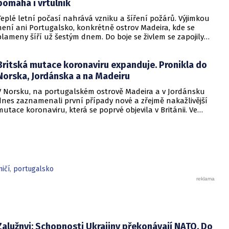
pomáhá i vrtulník
Teplé letní počasí nahrává vzniku a šíření požárů. Výjimkou
není ani Portugalsko, konkrétně ostrov Madeira, kde se
plameny šíří už šestým dnem. Do boje se živlem se zapojily
stovky hasičů, požár ale zatím stále není pod kontrolou.
Britská mutace koronaviru expanduje. Pronikla do
Norska, Jordánska a na Madeiru
V Norsku, na portugalském ostrově Madeira a v Jordánsku
dnes zaznamenali první případy nové a zřejmě nakažlivější
mutace koronaviru, která se poprvé objevila v Británii. Ve
všech třech zemích se jedná o osoby, které nedávno
přicestovaly ze Spojeného království, informovala agentura
Reuters.
ičí
,
portugalsko
Zalužnyj: Schopnosti Ukrajiny překonávají NATO. Do