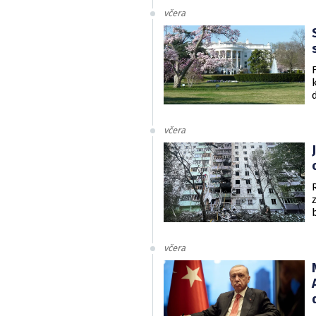
včera
včera
včera