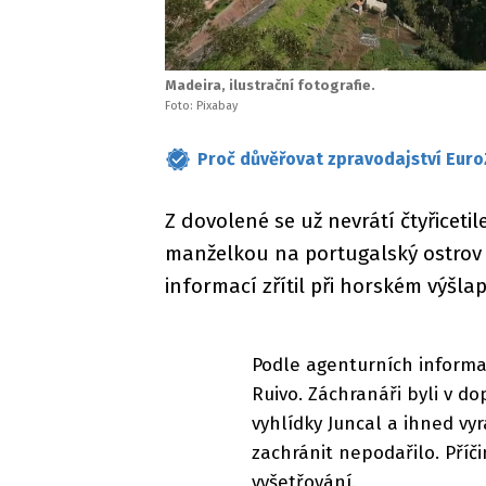
Madeira, ilustrační fotografie.
Foto: Pixabay
Proč důvěřovat zpravodajství Euro
Z dovolené se už nevrátí čtyřiceti
manželkou na portugalský ostrov 
informací zřítil při horském výšla
Podle agenturních informac
Ruivo. Záchranáři byli v 
vyhlídky Juncal a ihned vyra
zachránit nepodařilo. Příč
vyšetřování.