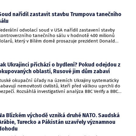
Soud nařídil zastavit stavbu Trumpova tanečního
sálu
Federální odvolací soud v USA nařídil zastavení stavby
kontroverzního tanečního sálu v hodnotě 400 milionů
dolarů, který v Bílém domě prosazuje prezident Donald
Trump. Páteční rozhodnutí představuje vážnou překážku pro
administrativu a otevírá cestu k právní bitvě před Nejvyšším
soudem.
Jak Ukrajinci přichází o bydlení? Pokud odejdou z
okupovaných oblastí, Rusové jim dům zabaví
Ruské okupační úřady na územích Ukrajiny systematicky
zabavují nemovitosti civilistů, kteří před válkou uprchli do
bezpečí. Rozsáhlá investigativní analýza BBC Verify a BBC
Russian odhalila, že od roku 2024 bylo identifikováno k
zabavení nebo již přímo zkonfiskováno přes 34 tisíc domů a
bytů.
Na Blízkém východě vzniká druhé NATO. Saudská
Arábie, Turecko a Pákistán uzavřely významnou
dohodu