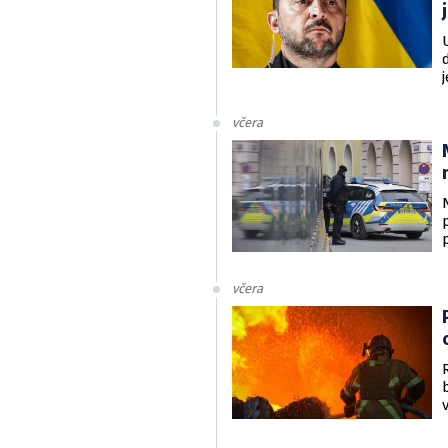
v
včera
včera