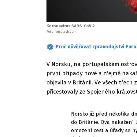
Koronavirus SARS-CoV-2
Foto: unsplash.com
Proč důvěřovat zpravodajství Euro
V Norsku, na portugalském ostro
první případy nové a zřejmě nakaž
objevila v Británii. Ve všech třec
přicestovaly ze Spojeného královs
Norsko již před několika d
do Británie. Dva nakažení 
omezení cest a úřady se nyn