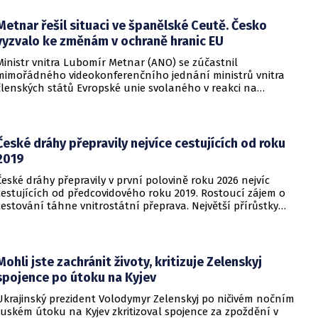
nejméně dvacet jedna mrtvých.
Metnar řešil situaci ve španělské Ceutě. Česko
vyzvalo ke změnám v ochraně hranic EU
Ministr vnitra Lubomír Metnar (ANO) se zúčastnil
mimořádného videokonferenčního jednání ministrů vnitra
členských států Evropské unie svolaného v reakci na
migrační situaci ve španělské exklávě Ceuta. Hlavním
tématem byl aktuální vývoj, přijatá opatření i další postup
při ochraně vnějších hranic Evropské unie.
České dráhy přepravily nejvíce cestujících od roku
2019
České dráhy přepravily v první polovině roku 2026 nejvíc
cestujících od předcovidového roku 2019. Rostoucí zájem o
cestování táhne vnitrostátní přeprava. Největší přírůstky
cestujících zaznamenal dopravce v rámci regionálních
dopravních systémů a na vybraných dálkových linkách s
velkým konkurenčním potenciálem, především v porovnání s
individuálním motorismem.
Mohli jste zachránit životy, kritizuje Zelenskyj
spojence po útoku na Kyjev
Ukrajinský prezident Volodymyr Zelenskyj po ničivém nočním
ruském útoku na Kyjev zkritizoval spojence za zpoždění v