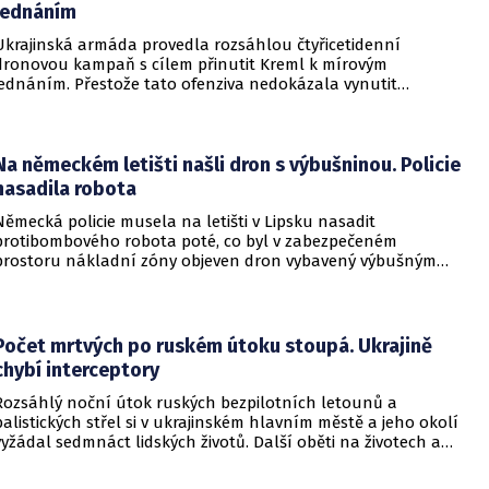
jednáním
Ukrajinská armáda provedla rozsáhlou čtyřicetidenní
dronovou kampaň s cílem přinutit Kreml k mírovým
jednáním. Přestože tato ofenziva nedokázala vynutit
okamžité příměří, způsobila obrovské a citelné škody v ruské
ojenské i civilní logistice.
Na německém letišti našli dron s výbušninou. Policie
nasadila robota
Německá policie musela na letišti v Lipsku nasadit
protibombového robota poté, co byl v zabezpečeném
prostoru nákladní zóny objeven dron vybavený výbušným
zařízením. Incident se odehrál v bezprostřední blízkosti
ukrajinského nákladního letounu a vyžádal si dočasné
přerušení provozu i odklonění několika letů.
Počet mrtvých po ruském útoku stoupá. Ukrajině
chybí interceptory
Rozsáhlý noční útok ruských bezpilotních letounů a
balistických střel si v ukrajinském hlavním městě a jeho okolí
vyžádal sedmnáct lidských životů. Další oběti na životech a
desítky zraněných hlásí také regiony Charkiv a Doněck,
přičemž celková bilance dosavadních střetů vzrostla na