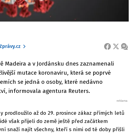
Zprávy.cz
FACEBOOK
X
ZPRÁ
vě Madeira a v Jordánsku dnes zaznamenali
livější mutace koronaviru, která se poprvé
h zemích se jedná o osoby, které nedávno
tví, informovala agentura Reuters.
ny prodloužilo až do 29. prosince zákaz přímých letů
lidé však přijeli do země ještě před začátkem
í snaží najít všechny, kteří s nimi od té doby přišli