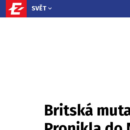
SVĚT
Britská mut
Pronikla do 