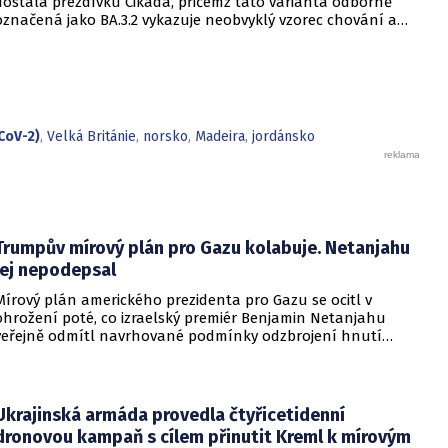
dostala přezdívku Cikáda, přičemž tato varianta odborně
označená jako BA.3.2 vykazuje neobvyklý vzorec chování a
zdá se, že se zaměřuje především na děti. Přestože virus
neustále mutuje, odborníci uklidňují, že tato verze
nezpůsobuje těžší průběh onemocnění u dětí ani u
dospělých. Její přezdívka vychází z vlastností hmyzu, který se
dokáže na dlouhou dobu stáhnout do ústraní a poté se
nečekaně vynořit po letech strávených pod zemí.
CoV-2)
,
Velká Británie
,
norsko
,
Madeira
,
jordánsko
Trumpův mírový plán pro Gazu kolabuje. Netanjahu
jej nepodepsal
Mírový plán amerického prezidenta pro Gazu se ocitl v
ohrožení poté, co izraelský premiér Benjamin Netanjahu
veřejně odmítl navrhované podmínky odzbrojení hnutí
Hamás. Zatímco šéf Bílého domu dříve tvrdil, že Izrael je s
předběžnou dohodou spokojen, izraelská vláda dala jasně
najevo, že finální text nepodepsala.
Ukrajinská armáda provedla čtyřicetidenní
dronovou kampaň s cílem přinutit Kreml k mírovým