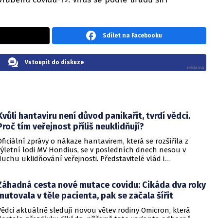
Sdílet na Facebooku
Vstoupit do diskuze
Kvůli hantaviru není důvod panikařit, tvrdí vědci.
Proč tím veřejnost příliš neuklidňují?
Oficiální zprávy o nákaze hantavirem, která se rozšířila z
výletní lodi MV Hondius, se v posledních dnech nesou v
duchu uklidňování veřejnosti. Představitelé vlád i
zdravotnických organizací opakovaně zdůrazňují, že situace
je pod kontrolou a není důvod k panice. Někteří odborníci
Záhadná cesta nové mutace covidu: Cikáda dva roky
však podle CNN varují, že příliš sebevědomá rétorika, kterou
označují za úmyslné šíření klidu, může mít opačný účinek a
mutovala v těle pacienta, pak se začala šířit
prohloubit úzkost ve společnosti, která má stále v živé paměti
Vědci aktuálně sledují novou větev rodiny Omicron, která
pandemii covidu-19.