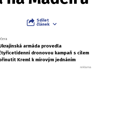
Sdílet
článek
včera
Ukrajinská armáda provedla
čtyřicetidenní dronovou kampaň s cílem
přinutit Kreml k mírovým jednáním