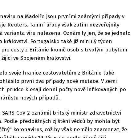
naviru na Madeiře jsou prvními známými případy v
je Reuters. Tamní úřady však zatím nezveřejnily
vá varianta viru nalezena. Oznámily jen, že se jednalo
 království. Portugalsko také již minulý týden
 pro cesty z Británie kromě osob s trvalým pobytem
 žijící ve Spojeném království.
elo svoje hranice cestovatelům z Británie také
 ohlásilo první dva případy nové mutace. V zemi
ch prudce klesají denní počty nově infikovaných po
 nárůstu nových případů.
SARS-CoV-2 oznámil britský ministr zdravotnictví
. Podle předběžných zjištění vědců by mohla být
běžný" koronavirus, což by však nemělo znamenat, že
růběhu covidu-19. Virus se podle úřadů šíří