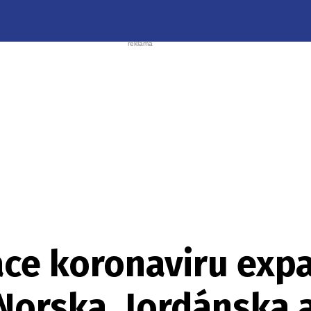
ace koronaviru exp
Norska, Jordánska 