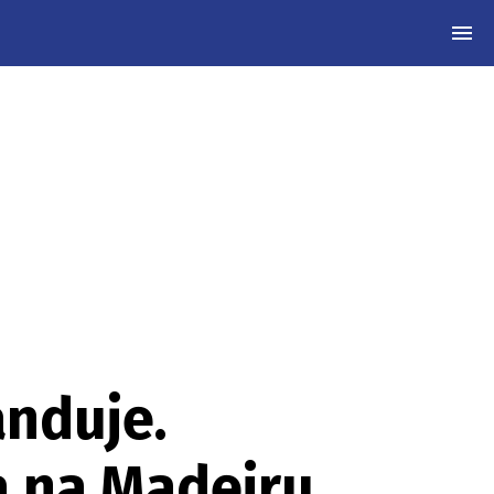
MEN
anduje.
a na Madeiru