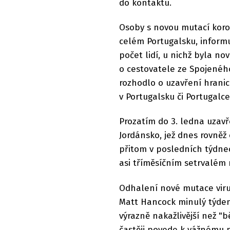
do kontaktu.
Osoby s novou mutací koro
celém Portugalsku, informu
počet lidí, u nichž byla no
o cestovatele ze Spojeného
rozhodlo o uzavření hranic
v Portugalsku či Portugalce
Prozatím do 3. ledna uzavř
Jordánsko, jež dnes rovněž
přitom v posledních týdne
asi tříměsíčním setrvalém
Odhalení nové mutace viru 
Matt Hancock minulý týden
výrazně nakažlivější než "
častěji povede k vážnému p