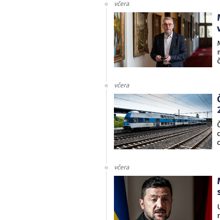
včera
včera
včera