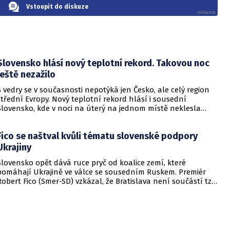
Vstoupit do diskuze
Slovensko hlásí nový teplotní rekord. Takovou noc
ještě nezažilo
S vedry se v současnosti nepotýká jen Česko, ale celý region
střední Evropy. Nový teplotní rekord hlásí i sousední
Slovensko, kde v noci na úterý na jednom místě neklesla
teplota pod 27,5 stupně Celsia. Informoval o tom slovenský
web Pravda.
Fico se naštval kvůli tématu slovenské podpory
Ukrajiny
Slovensko opět dává ruce pryč od koalice zemí, které
pomáhají Ukrajině ve válce se sousedním Ruskem. Premiér
Robert Fico (Smer-SD) vzkázal, že Bratislava není součástí tzv.
Koalice ochotných. Reagoval tak na nepravdivé informace,
které se podle jeho slov objevily v éteru.