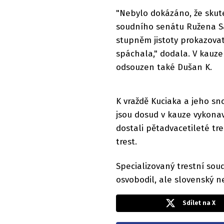
"Nebylo dokázáno, že skut
soudního senátu Ružena Sa
stupněm jistoty prokazovat
spáchala," dodala. V kauze
odsouzen také Dušan K.
K vraždě Kuciaka a jeho s
jsou dosud v kauze vykonav
dostali pětadvacetileté tr
trest.
Specializovaný trestní sou
osvobodil, ale slovenský n
Sdílet na X