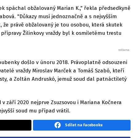
ek spáchal obžalovaný Marian K.," řekla předsedkyně
bová. "Důkazy musí jednoznačně a s nejvyšším
, že právě obžalovaný je tou osobou, která skutek
 přípravy Žilinkovy vraždy byl k osmiletému trestu
noubenky došlo v únoru 2018. Právoplatně odsouzeni
atelé vraždy Miroslav Marček a Tomáš Szabó, kteří
esty, a Zoltán Andruskó, jemuž soud dal patnáctiletý
d v září 2020 nejprve Zsuzsovou i Mariana Kočnera
ejvyšší soud mu případ vrátil.
Sdílet na Facebooku