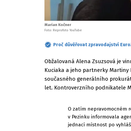
Marian Kočner
Foto: Reprofoto YouTube
Proč důvěřovat zpravodajství Euro
Obžalovaná Alena Zsuzsová je vin
Kuciaka a jeho partnerky Martiny 
současného generálního prokuráto
let. Kontroverzního podnikatele 
O zatím nepravomocném ro
v Pezinku informovala age
jednací místnost po vyhlá