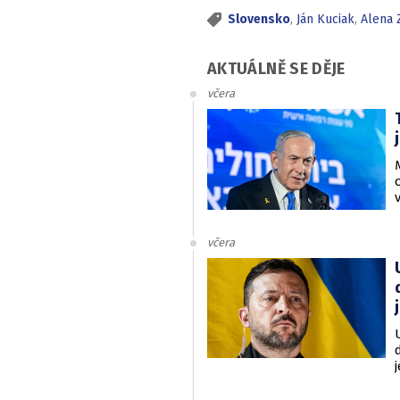
Slovensko
,
Ján Kuciak
,
Alena 
AKTUÁLNĚ SE DĚJE
včera
včera
v