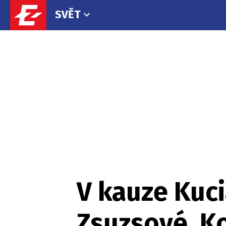
SVĚT
V kauze Kuci
Zsuzsové. K