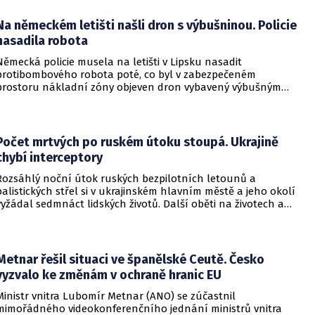
Na německém letišti našli dron s výbušninou. Policie
nasadila robota
Německá policie musela na letišti v Lipsku nasadit
protibombového robota poté, co byl v zabezpečeném
prostoru nákladní zóny objeven dron vybavený výbušným
zařízením. Incident se odehrál v bezprostřední blízkosti
ukrajinského nákladního letounu a vyžádal si dočasné
přerušení provozu i odklonění několika letů.
Počet mrtvých po ruském útoku stoupá. Ukrajině
chybí interceptory
Rozsáhlý noční útok ruských bezpilotních letounů a
balistických střel si v ukrajinském hlavním městě a jeho okolí
vyžádal sedmnáct lidských životů. Další oběti na životech a
desítky zraněných hlásí také regiony Charkiv a Doněck,
přičemž celková bilance dosavadních střetů vzrostla na
nejméně dvacet jedna mrtvých.
Metnar řešil situaci ve španělské Ceutě. Česko
vyzvalo ke změnám v ochraně hranic EU
Ministr vnitra Lubomír Metnar (ANO) se zúčastnil
mimořádného videokonferenčního jednání ministrů vnitra