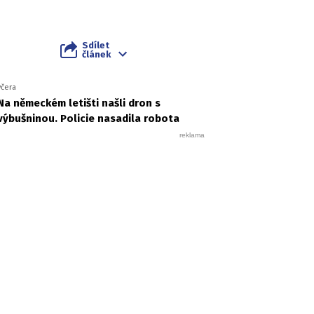
Sdílet
článek
včera
Na německém letišti našli dron s
výbušninou. Policie nasadila robota