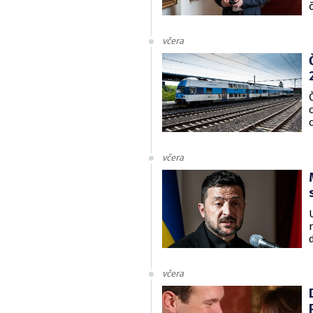
včera
včera
včera