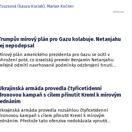
Zsuzsová (kauza Kuciak)
,
Marian Kočner
Trumpův mírový plán pro Gazu kolabuje. Netanjahu
jej nepodepsal
Mírový plán amerického prezidenta pro Gazu se ocitl v
ohrožení poté, co izraelský premiér Benjamin Netanjahu
veřejně odmítl navrhované podmínky odzbrojení hnutí
Hamás. Zatímco šéf Bílého domu dříve tvrdil, že Izrael je s
předběžnou dohodou spokojen, izraelská vláda dala jasně
najevo, že finální text nepodepsala.
Ukrajinská armáda provedla čtyřicetidenní
dronovou kampaň s cílem přinutit Kreml k mírovým
jednáním
Ukrajinská armáda provedla rozsáhlou čtyřicetidenní
dronovou kampaň s cílem přinutit Kreml k mírovým
jednáním. Přestože tato ofenziva nedokázala vynutit
okamžité příměří, způsobila obrovské a citelné škody v ruské
ojenské i civilní logistice.