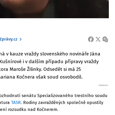
Zprávy.cz
FACEBOOK
X
ZPRÁ
ná v kauze vraždy slovenského novináře Jána
Kušnírové i v dalším případu přípravy vraždy
ra Maroše Žilinky. Odsedět si má 25
Mariana Kočnera však soud osvobodil.
zhodnutí senátu Specializovaného trestního soudu
ntura
TASR
. Rodiny zavražděných společně opustily
šení rozsudku nad Kočnerem.