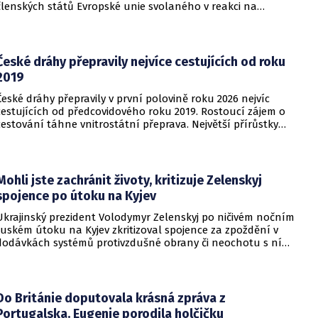
členských států Evropské unie svolaného v reakci na
migrační situaci ve španělské exklávě Ceuta. Hlavním
tématem byl aktuální vývoj, přijatá opatření i další postup
při ochraně vnějších hranic Evropské unie.
České dráhy přepravily nejvíce cestujících od roku
2019
České dráhy přepravily v první polovině roku 2026 nejvíc
cestujících od předcovidového roku 2019. Rostoucí zájem o
cestování táhne vnitrostátní přeprava. Největší přírůstky
cestujících zaznamenal dopravce v rámci regionálních
dopravních systémů a na vybraných dálkových linkách s
velkým konkurenčním potenciálem, především v porovnání s
individuálním motorismem.
Mohli jste zachránit životy, kritizuje Zelenskyj
spojence po útoku na Kyjev
Ukrajinský prezident Volodymyr Zelenskyj po ničivém nočním
ruském útoku na Kyjev zkritizoval spojence za zpoždění v
dodávkách systémů protivzdušné obrany či neochotu s ní
pomoci. Podle Zelenského by mělo dojít i k uvalení dalších
sankcí na Rusko.
Do Británie doputovala krásná zpráva z
Portugalska. Eugenie porodila holčičku