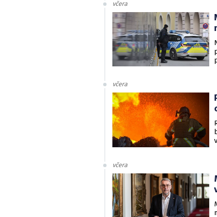
včera
včera
včera