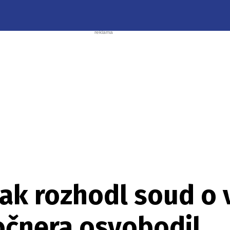
ak rozhodl soud o 
očnera osvobodil