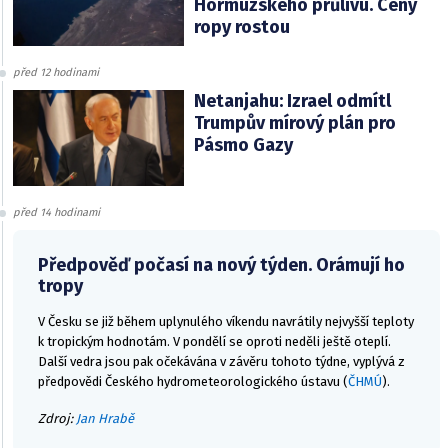
Hormuzského průlivu. Ceny
ropy rostou
před 12 hodinami
Netanjahu: Izrael odmítl
Trumpův mírový plán pro
Pásmo Gazy
před 14 hodinami
Předpověď počasí na nový týden. Orámují ho
tropy
V Česku se již během uplynulého víkendu navrátily nejvyšší teploty
k tropickým hodnotám. V pondělí se oproti neděli ještě oteplí.
Další vedra jsou pak očekávána v závěru tohoto týdne, vyplývá z
předpovědi Českého hydrometeorologického ústavu (
ČHMÚ
).
Zdroj:
Jan Hrabě