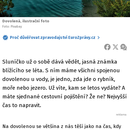
Dovolená, ilustrační foto
Foto: Pixabay
Proč důvěřovat zpravodajství EuroZprávy.cz
FACEBOOK
X
ZPR
Sluníčko už o sobě dává vědět, jasná známka
blížícího se léta. S ním máme všichni spojenou
dovolenou u vody, je jedno, zda jde o rybník,
moře nebo jezero. Už víte, kam se letos vydáte? A
máte sjednané cestovní pojištění? Že ne? Nejvyšší
čas to napravit.
Na dovolenou se většina z nás těší jako na čas, kdy