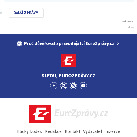
DALŠÍ ZPRÁVY
Proč důvěřovat zpravodajství EuroZprávy.cz
SLEDUJ EUROZPRÁVY.CZ
Přejít
Přejít
Přejít
Přejít
na
na
na
na
Facebook
Twitter
Instagram
YouTube
EuroZprávy.cz
Etický kodex
Redakce
Kontakt
Vydavatel
Inzerce