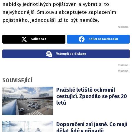
nabídky jednotlivých pojišťoven a vybrat si to
nejvýhodnější. Smlouvu akceptujete zaplacením
pojistného, jednodušší už to být nemůže.
Sdílet na X
Sdílet na Facebooku
Vstoupit do diskuze
SOUVISEJÍCÍ
Pražské letiště ochromil
cestující. Zpozdilo se přes 20
letů
Doporučení zní jasně. Co mají
dělat lidé v případě