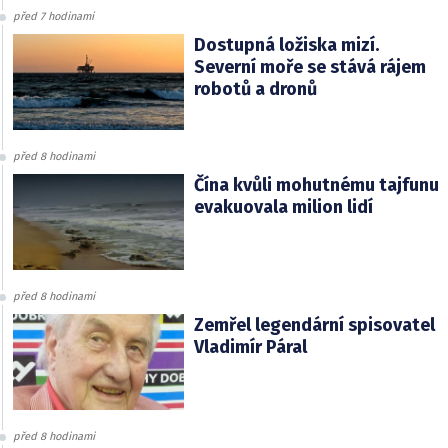
před 7 hodinami
Dostupná ložiska mizí.
Severní moře se stává rájem
robotů a dronů
před 8 hodinami
Čína kvůli mohutnému tajfunu
evakuovala milion lidí
před 8 hodinami
Zemřel legendární spisovatel
Vladimír Páral
před 8 hodinami