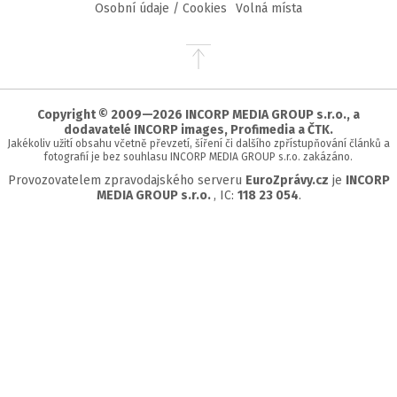
Osobní údaje / Cookies
Volná místa
Přejít
na
začátek
stránky
Copyright © 2009—2026 INCORP MEDIA GROUP s.r.o., a
dodavatelé INCORP images, Profimedia a ČTK.
Jakékoliv užití obsahu včetně převzetí, šíření či dalšího zpřístupňování článků a
fotografií je bez souhlasu INCORP MEDIA GROUP s.r.o. zakázáno.
Provozovatelem zpravodajského serveru
EuroZprávy.cz
je
INCORP
MEDIA GROUP s.r.o.
, IC:
118 23 054
.