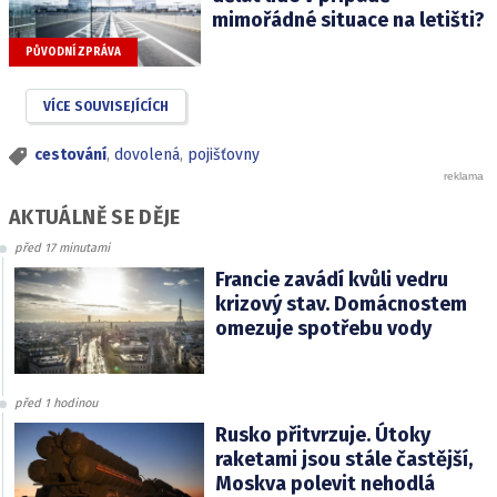
mimořádné situace na letišti?
PŮVODNÍ ZPRÁVA
VÍCE SOUVISEJÍCÍCH
cestování
,
dovolená
,
pojišťovny
AKTUÁLNĚ SE DĚJE
před 17 minutami
Francie zavádí kvůli vedru
krizový stav. Domácnostem
omezuje spotřebu vody
před 1 hodinou
Rusko přitvrzuje. Útoky
raketami jsou stále častější,
Moskva polevit nehodlá