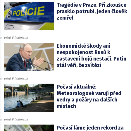
Tragédie v Praze. Při zkoušce
prasklo potrubí, jeden člověk
zemřel
před 8 hodinami
Ekonomické škody ani
nespokojenost Rusů k
zastavení bojů nestačí. Putin
stál věří, že zvítězí
před 9 hodinami
Počasí aktuálně:
Meteorologové varují před
vedry a požáry na dalších
místech
před 9 hodinami
Počasí láme jeden rekord za