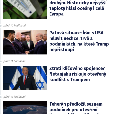
druhým. Historicky nejvyšší
teploty hlásí oceány i celá
Evropa
před 10 hodinami
Patová situace: Írán s USA
mluvit nechce, trvá a
podmínkách, na které Trump
nepřistoupí
před 11 hodinami
Ztratí klíčového spojence?
Netanjahu riskuje otevřený
konflikt s Trumpem
před 12 hodinami
Teherán předložil seznam
podmínek pro otevření