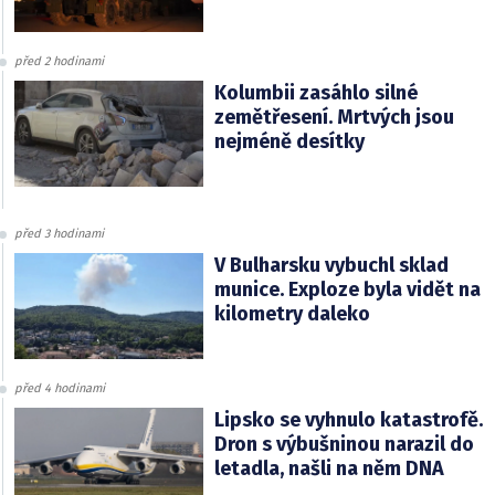
před 2 hodinami
Kolumbii zasáhlo silné
zemětřesení. Mrtvých jsou
nejméně desítky
před 3 hodinami
V Bulharsku vybuchl sklad
munice. Exploze byla vidět na
kilometry daleko
před 4 hodinami
Lipsko se vyhnulo katastrofě.
Dron s výbušninou narazil do
letadla, našli na něm DNA