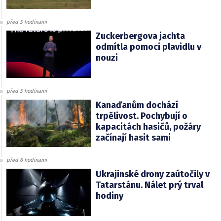
před 5 hodinami
Zuckerbergova jachta
odmítla pomoci plavidlu v
nouzi
před 5 hodinami
Kanaďanům dochází
trpělivost. Pochybují o
kapacitách hasičů, požáry
začínají hasit sami
před 6 hodinami
Ukrajinské drony zaútočily v
Tatarstánu. Nálet prý trval
hodiny