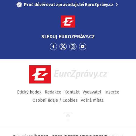
Proč důvěřovat zpravodajství EuroZprávy.cz
SLEDUJ EUROZPRÁVY.CZ
Přejít
Přejít
Přejít
Přejít
na
na
na
na
Facebook
Twitter
Instagram
YouTube
EuroZprávy.cz
Etický kodex
Redakce
Kontakt
Vydavatel
Inzerce
Osobní údaje / Cookies
Volná místa
Přejít
na
začátek
stránky