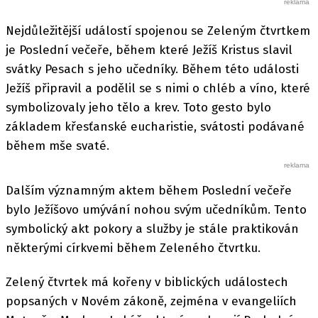
Nejdůležitější událostí spojenou se Zeleným čtvrtkem
je Poslední večeře, během které Ježíš Kristus slavil
svátky Pesach s jeho učedníky. Během této události
Ježíš připravil a podělil se s nimi o chléb a víno, které
symbolizovaly jeho tělo a krev. Toto gesto bylo
základem křesťanské eucharistie, svátosti podávané
během mše svaté.
Dalším významným aktem během Poslední večeře
bylo Ježíšovo umývání nohou svým učedníkům. Tento
symbolický akt pokory a služby je stále praktikován
některými církvemi během Zeleného čtvrtku.
Zelený čtvrtek má kořeny v biblických událostech
popsaných v Novém zákoně, zejména v evangeliích