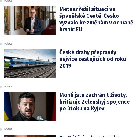
včera
Metnar řešil situaci ve
španělské Ceutě. Česko
vyzvalo ke změnám v ochraně
hranic EU
včera
České dráhy přepravily
nejvíce cestujících od roku
2019
včera
Mohli jste zachránit životy,
kritizuje Zelenskyj spojence
po útoku na Kyjev
včera