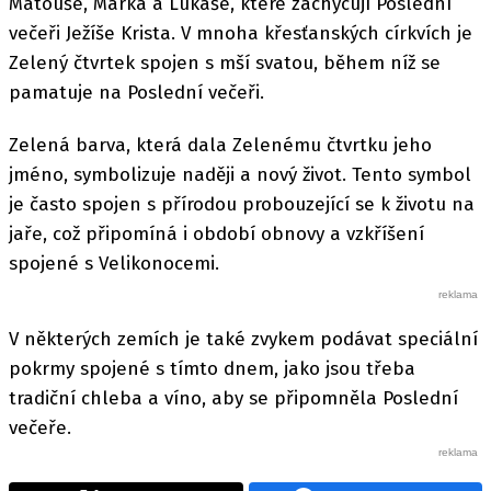
Matouše, Marka a Lukáše, které zachycují Poslední
večeři Ježíše Krista. V mnoha křesťanských církvích je
Zelený čtvrtek spojen s mší svatou, během níž se
pamatuje na Poslední večeři.
Zelená barva, která dala Zelenému čtvrtku jeho
jméno, symbolizuje naději a nový život. Tento symbol
je často spojen s přírodou probouzející se k životu na
jaře, což připomíná i období obnovy a vzkříšení
spojené s Velikonocemi.
V některých zemích je také zvykem podávat speciální
pokrmy spojené s tímto dnem, jako jsou třeba
tradiční chleba a víno, aby se připomněla Poslední
večeře.