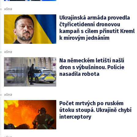
včera
Ukrajinská armáda provedla
čtyřicetidenní dronovou
kampaň s cílem přinutit Kreml
k mírovým jednáním
včera
Na německém letišti našli
dron s výbušninou. Policie
nasadila robota
včera
Počet mrtvých po ruském
útoku stoupá. Ukrajině chybí
interceptory