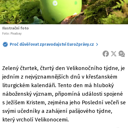
Ilustrační foto
Foto: Pixabay
Proč důvěřovat zpravodajství EuroZprávy.cz
FACEBOOK
X
ZPR
Zelený čtvrtek, čtvrtý den Velikonočního týdne, je
jedním z nejvýznamnějších dnů v křesťanském
liturgickém kalendáři. Tento den má hluboký
náboženský význam, připomíná události spojené
s Ježíšem Kristem, zejména jeho Poslední večeři se
svými učedníky a zahájení pašijového týdne,
který vrcholí Velikonocemi.