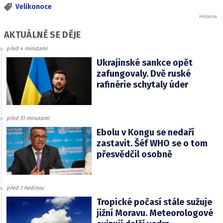
Velikonoce
AKTUÁLNĚ SE DĚJE
před 4 minutami
Ukrajinské sankce opět
zafungovaly. Dvě ruské
rafinérie schytaly úder
před 51 minutami
Ebolu v Kongu se nedaří
zastavit. Šéf WHO se o tom
přesvědčil osobně
před 1 hodinou
Tropické počasí stále sužuje
jižní Moravu. Meteorologové