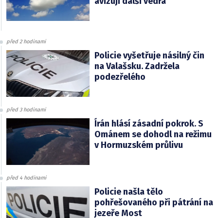
avizují další vedra
před 2 hodinami
Policie vyšetřuje násilný čin
na Valašsku. Zadržela
podezřelého
před 3 hodinami
Írán hlásí zásadní pokrok. S
Ománem se dohodl na režimu
v Hormuzském průlivu
před 4 hodinami
Policie našla tělo
pohřešovaného při pátrání na
jezeře Most