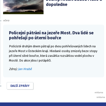
dopoledne
včera
Policejní pátrání na jezeře Most. Dva lidé se
pohřešují po úterní bouřce
Policisté druhým dnem pátrají po dvou pohřešovaných lidech na
jezeře Most v Ústeckém kraji. Hledané osoby zmizely beze stopy
při úterní silné bouřce, která zasáhla rozsáhlou vodní plochu v
Mostě. Do akce jdou i potápěči.
Zdroj:
Jan Hrabě
DALŠÍ ZPRÁVY