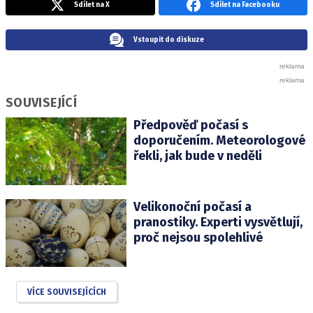
Sdílet na X
Sdílet na Facebooku
Vstoupit do diskuze
SOUVISEJÍCÍ
Předpověď počasí s
doporučením. Meteorologové
řekli, jak bude v neděli
Velikonoční počasí a
pranostiky. Experti vysvětlují,
proč nejsou spolehlivé
VÍCE SOUVISEJÍCÍCH