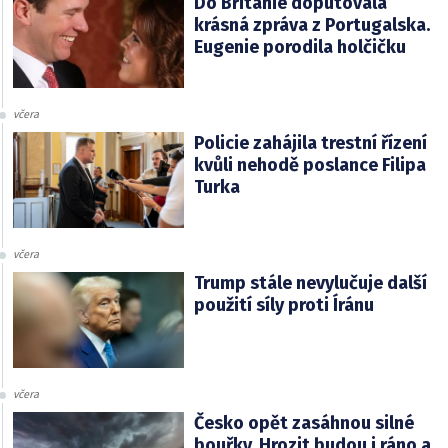
Do Británie doputovala
krásná zpráva z Portugalska.
Eugenie porodila holčičku
včera
Policie zahájila trestní řízení
kvůli nehodě poslance Filipa
Turka
včera
Trump stále nevylučuje další
použití síly proti Íránu
včera
Česko opět zasáhnou silné
bouřky. Hrozit budou i ráno a