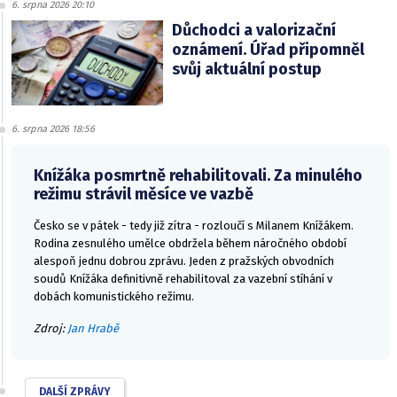
6. srpna 2026 20:10
Důchodci a valorizační
oznámení. Úřad připomněl
svůj aktuální postup
6. srpna 2026 18:56
Knížáka posmrtně rehabilitovali. Za minulého
režimu strávil měsíce ve vazbě
Česko se v pátek - tedy již zítra - rozloučí s Milanem Knížákem.
Rodina zesnulého umělce obdržela během náročného období
alespoň jednu dobrou zprávu. Jeden z pražských obvodních
soudů Knížáka definitivně rehabilitoval za vazební stíhání v
dobách komunistického režimu.
Zdroj:
Jan Hrabě
DALŠÍ ZPRÁVY