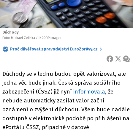
Důchody.
Foto: Michael Zelinka / INCORP images
Proč důvěřovat zpravodajství EuroZprávy.cz
FACEBOOK
X
ZPR
Důchody se v lednu budou opět valorizovat, ale
jedna věc bude jinak. Česká správa sociálního
zabezpečení (ČSSZ) již nyní
informovala
, že
nebude automaticky zasílat valorizační
oznámení o zvýšení důchodu. Všem bude nadále
dostupné v elektronické podobě po přihlášení na
ePortálu ČSSZ, případně v datové