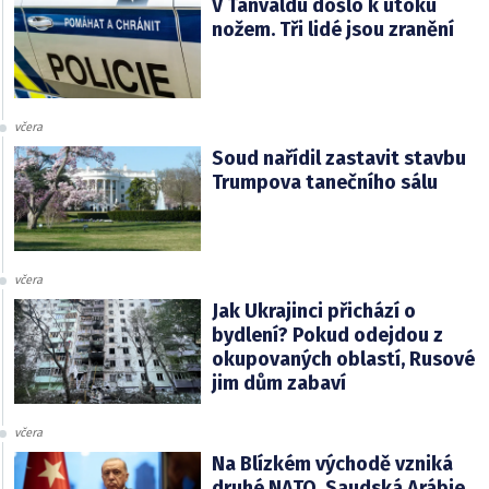
V Tanvaldu došlo k útoku
nožem. Tři lidé jsou zranění
včera
Soud nařídil zastavit stavbu
Trumpova tanečního sálu
včera
Jak Ukrajinci přichází o
bydlení? Pokud odejdou z
okupovaných oblastí, Rusové
jim dům zabaví
včera
Na Blízkém východě vzniká
druhé NATO. Saudská Arábie,