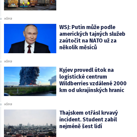
včera
WSJ: Putin může podle
amerických tajných služeb
zaútočit na NATO už za
několik měsíců
včera
Kyjev provedl útok na
logistické centrum
Wildberries vzdálené 2000
km od ukrajinských hranic
včera
Thajskem otřásl krvavý
incident. Student zabil
nejméně šest lidí