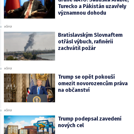
Turecko a Pákistán uzavřely
významnou dohodu
včera
Bratislavským Slovnaftem
otřásl výbuch, rafinérii
zachvátil požár
včera
Trump se opět pokouší
omezit novorozencům práva
na občanství
včera
Trump podepsal zavedení
nových cel