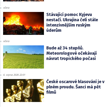
včera
Stávající pomoc Kyjevu
nestačí. Ukrajina čelí stále
intenzivnějším ruským
úderům
včera
Bude až 34 stupňů.
Meteorologové očekávají
návrat tropického počasí
6. srpna 2026 22:01
České oscarové hlasování je v
plném proudu. Šanci má pět
filmů