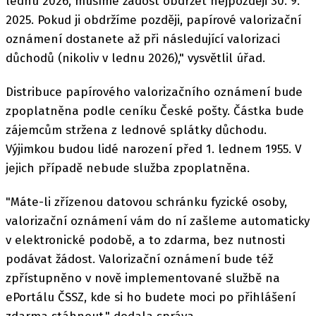
lednu 2026, musíme žádost obdržet nejpozději 30. 9.
2025. Pokud ji obdržíme později, papírové valorizační
oznámení dostanete až při následující valorizaci
důchodů (nikoliv v lednu 2026)," vysvětlil úřad.
Distribuce papírového valorizačního oznámení bude
zpoplatněna podle ceníku České pošty. Částka bude
zájemcům stržena z lednové splátky důchodu.
Výjimkou budou lidé narození před 1. lednem 1955. V
jejich případě nebude služba zpoplatněna.
"Máte-li zřízenou datovou schránku fyzické osoby,
valorizační oznámení vám do ní zašleme automaticky
v elektronické podobě, a to zdarma, bez nutnosti
podávat žádost. Valorizační oznámení bude též
zpřístupněno v nově implementované službě na
ePortálu ČSSZ, kde si ho budete moci po přihlášení