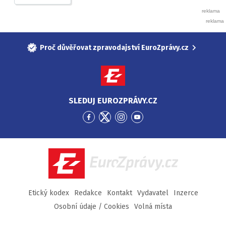
Proč důvěřovat zpravodajství EuroZprávy.cz
SLEDUJ EUROZPRÁVY.CZ
Přejít
Přejít
Přejít
Přejít
na
na
na
na
Facebook
Twitter
Instagram
YouTube
EuroZprávy.cz
Etický kodex
Redakce
Kontakt
Vydavatel
Inzerce
Osobní údaje / Cookies
Volná místa