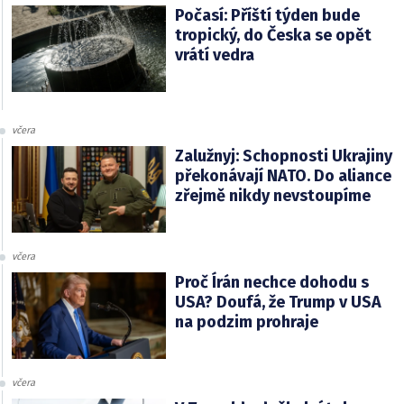
Počasí: Příští týden bude
tropický, do Česka se opět
vrátí vedra
včera
Zalužnyj: Schopnosti Ukrajiny
překonávají NATO. Do aliance
zřejmě nikdy nevstoupíme
včera
Proč Írán nechce dohodu s
USA? Doufá, že Trump v USA
na podzim prohraje
včera