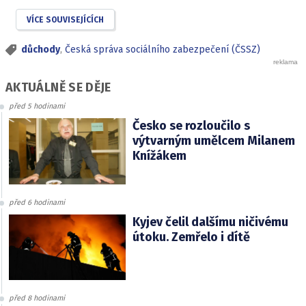
VÍCE SOUVISEJÍCÍCH
důchody
,
Česká správa sociálního zabezpečení (ČSSZ)
AKTUÁLNĚ SE DĚJE
před 5 hodinami
Česko se rozloučilo s
výtvarným umělcem Milanem
Knížákem
před 6 hodinami
Kyjev čelil dalšímu ničivému
útoku. Zemřelo i dítě
před 8 hodinami