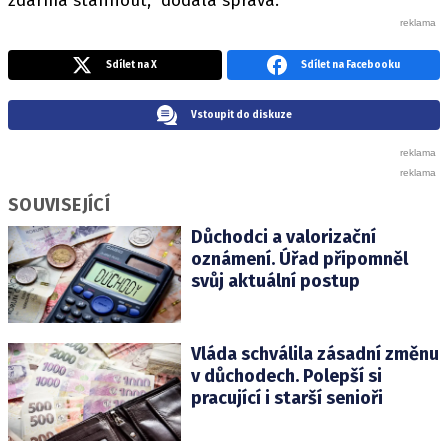
zdarma stáhnout," dodala správa.
Sdílet na X
Sdílet na Facebooku
Vstoupit do diskuze
SOUVISEJÍCÍ
Důchodci a valorizační
oznámení. Úřad připomněl
svůj aktuální postup
Vláda schválila zásadní změnu
v důchodech. Polepší si
pracující i starší senioři