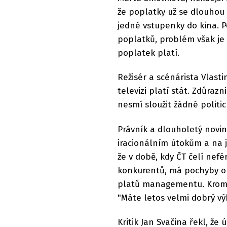
že poplatky už se dlouhou 
jedné vstupenky do kina. P
poplatků, problém však je v
poplatek platí.
Režisér a scénárista Vlastim
televizi platí stát. Zdůrazn
nesmí sloužit žádné politic
Právník a dlouholetý novin
iracionálním útokům a na j
že v době, kdy ČT čelí nef
konkurentů, má pochyby o 
platů managementu. Kromě 
"Máte letos velmi dobrý v
Kritik Jan Svačina řekl, že