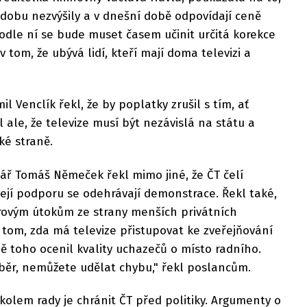
dobu nezvýšily a v dnešní době odpovídají ceně
odle ní se bude muset časem učinit určitá korekce
 tom, že ubývá lidí, kteří mají doma televizi a
il Venclík řekl, že by poplatky zrušil s tím, ať
il ale, že televize musí být nezávislá na státu a
ké straně.
ář Tomáš Němeček řekl mimo jiné, že ČT čelí
ejí podporu se odehrávají demonstrace. Řekl také,
érovým útokům ze strany menších privátních
tom, zda má televize přistupovat ke zveřejňování
toho ocenil kvality uchazečů o místo radního.
ýběr, nemůžete udělat chybu," řekl poslancům.
 úkolem rady je chránit ČT před politiky. Argumenty o