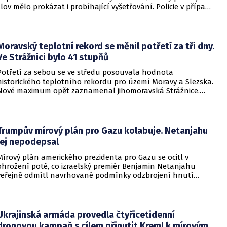
slov mělo prokázat i probíhající vyšetřování. Policie v případu
zahájila trestní řízení a zároveň nařídila znalecké zkoumání.
Nikdo zatím nebyl obviněn.
Moravský teplotní rekord se měnil potřetí za tři dny.
Ve Strážnici bylo 41 stupňů
Potřetí za sebou se ve středu posouvala hodnota
historického teplotního rekordu pro území Moravy a Slezska.
Nové maximum opět zaznamenal jihomoravská Strážnice.
Vyvrcholila tak nynější vlna veder, v dalších dnech se
ochladí.
Trumpův mírový plán pro Gazu kolabuje. Netanjahu
jej nepodepsal
Mírový plán amerického prezidenta pro Gazu se ocitl v
ohrožení poté, co izraelský premiér Benjamin Netanjahu
veřejně odmítl navrhované podmínky odzbrojení hnutí
Hamás. Zatímco šéf Bílého domu dříve tvrdil, že Izrael je s
předběžnou dohodou spokojen, izraelská vláda dala jasně
najevo, že finální text nepodepsala.
Ukrajinská armáda provedla čtyřicetidenní
dronovou kampaň s cílem přinutit Kreml k mírovým