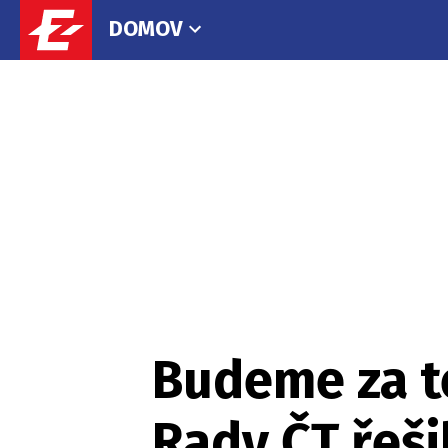
DOMOV
Budeme za te
Rady ČT řeši