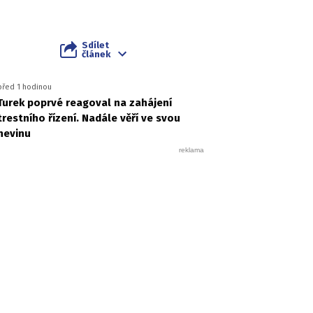
Sdílet
článek
před 1 hodinou
Turek poprvé reagoval na zahájení
trestního řízení. Nadále věří ve svou
nevinu