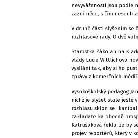
nevyváženosti jsou podle n
zazní něco, s čím nesouhla
V druhé části slyšením se 
rozhlasové rady. O dvě voln
Starostka Zákolan na Klad
vlády Lucie Wittlichová hov
vysílání tak, aby si ho pu
zprávy z komerčních médií.
Vysokoškolský pedagog Jan 
nichž je slyšet stále ještě
rozhlasu sklon se "kanibal
zakladatelka obecně prosp
Katrušáková řekla, že by s
projev reportérů, který v 