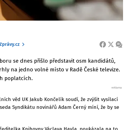
Zprávy.cz
FACEBOOK
X
ZPRÁ
boru se dnes přišlo představit osm kandidátů,
hly na jedno volné místo v Radě České televize.
h poplatcích.
ních věd UK Jakub Končelík soudí, že zvýšit vysílací
seda Syndikátu novinářů Adam Černý míní, že by se
ředitelka Knihovny Václava Havla, poukázala na to,