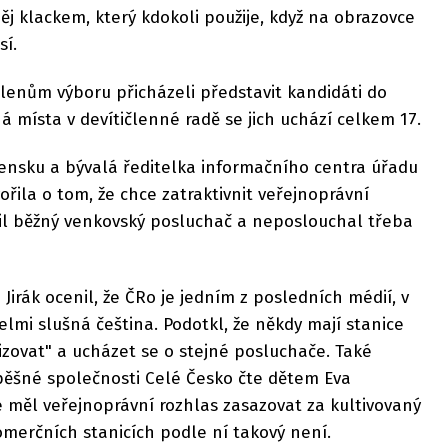
ěj klackem, který kdokoli použije, když na obrazovce
sí.
členům výboru přicházeli představit kandidáti do
á místa v devítičlenné radě se jich uchází celkem 17.
ensku a bývalá ředitelka informačního centra úřadu
ořila o tom, že chce zatraktivnit veřejnoprávní
stil běžný venkovský posluchač a neposlouchal třeba
Jirák ocenil, že ČRo je jedním z posledních médií, v
 velmi slušná čeština. Podotkl, že někdy mají stanice
izovat" a ucházet se o stejné posluchače. Také
ěšné společnosti Celé Česko čte dětem Eva
e měl veřejnoprávní rozhlas zasazovat za kultivovaný
komerčních stanicích podle ní takový není.