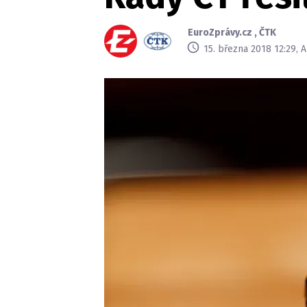
EuroZprávy.cz
,
ČTK
15. března 2018 12:29, 