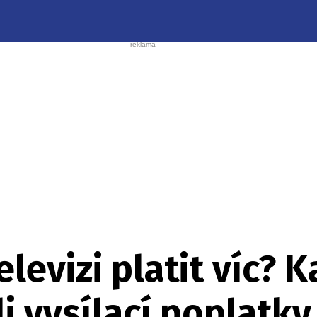
levizi platit víc? 
li vysílací poplatky