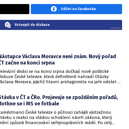
Sdílet na Facebooku
Vstoupit do diskuze
Nástupce Václava Moravce není znám. Nový pořad
ČT začne na konci srpna
Televizní diváci se na konci srpna dočkají nové politické
diskuze České televize, která definitivně nahradí Otázky
Václava Moravce, jejichž hlavní protagonista na jaře odešel z
veřejnoprávního média.
Stávka v ČT a ČRo. Projevuje se zpožděním pořadů,
dotkne se i MS ve fotbale
Zaměstnanci České televize o půlnoci zahájili výstražnou
stávku v reakci na vládou schválení návrh zákona, který
mění způsob financování veřejnoprávních médií. Po celý
pondělní den tak mohou být příspěvky zkráceny, upozorňuje