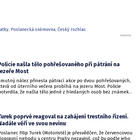
ČT diváky. Stávka se týká i Českého rozhlasu.
latky
,
Poslanecká sněmovna
,
Český rozhlas
Policie našla tělo pohřešovaného při pátrání na
jezeře Most
Smutný nález přinesla pátrací akce po dvou pohřešovaných,
která od úterního večera probíhá na jezeru Most. Policie
potvrdila, že našla tělo jedné z hledaných osob bez známek
života. Pátrání po druhém člověku pokračuje.
Turek poprvé reagoval na zahájení trestního řízení.
Nadále věří ve svou nevinu
Poslanec Filip Turek (Motoristé) je přesvědčen, že červencovou
dopravní nehodu v centru Prahy nezavinil, což by podle jeho