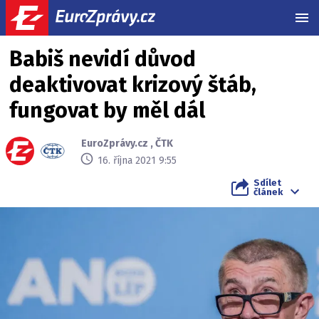
MEN
Babiš nevidí důvod
deaktivovat krizový štáb,
fungovat by měl dál
EuroZprávy.cz
,
ČTK
16. října 2021 9:55
Sdílet
článek