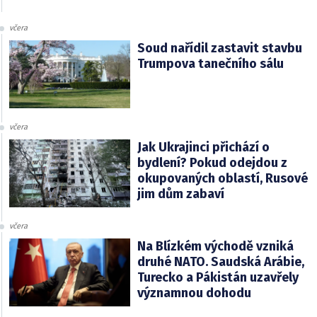
včera
Soud nařídil zastavit stavbu
Trumpova tanečního sálu
včera
Jak Ukrajinci přichází o
bydlení? Pokud odejdou z
okupovaných oblastí, Rusové
jim dům zabaví
včera
Na Blízkém východě vzniká
druhé NATO. Saudská Arábie,
Turecko a Pákistán uzavřely
významnou dohodu