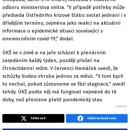
odboru ministerstva vnitra. "V případě potřeby může
předseda Ústředního krizové štábu svolat jednání i v
dřívějším termínu, zejména jako reakci na aktuální
informace o epidemické situaci související s
onemocněním covid-19," dodal.
ÚKŠ se v zimě a na jaře scházel k plenárním
zasedáním každý týden, později přešel na
čtrnáctidenní režim. V červenci Hamáček uvedl, že
schůzky budou zhruba jednou za měsíc. "V tom bych
to nechal, pokud zůstaneme ve fázi stagnace," uvedl
tehdy. ÚKŠ podle něj má fungovat nejméně do té
doby, než přestane platit pandemický stav.
Sdílet na X
Sdílet na Facebooku