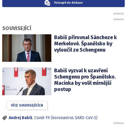
Vstoupit do diskuze
SOUVISEJÍCÍ
Babiš přirovnal Sáncheze k
Merkelové. Španělsko by
vyloučil ze Schengenu
Babiš vyzval k uzavření
Schengenu pro Španělsko.
Macinka by volil mírnější
postup
VÍCE SOUVISEJÍCÍCH
Andrej Babiš
,
Covid-19 (koronavirus SARS-CoV-2)