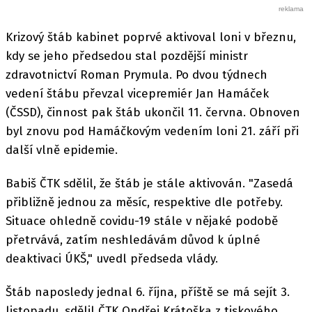
Krizový štáb kabinet poprvé aktivoval loni v březnu,
kdy se jeho předsedou stal pozdější ministr
zdravotnictví Roman Prymula. Po dvou týdnech
vedení štábu převzal vicepremiér Jan Hamáček
(ČSSD), činnost pak štáb ukončil 11. června. Obnoven
byl znovu pod Hamáčkovým vedením loni 21. září při
další vlně epidemie.
Babiš ČTK sdělil, že štáb je stále aktivován. "Zasedá
přibližně jednou za měsíc, respektive dle potřeby.
Situace ohledně covidu-19 stále v nějaké podobě
přetrvává, zatím neshledávám důvod k úplné
deaktivaci ÚKŠ," uvedl předseda vlády.
Štáb naposledy jednal 6. října, příště se má sejít 3.
listopadu, sdělil ČTK Ondřej Krátoška z tiskového