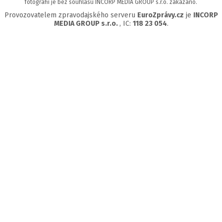
fotografií je bez souhlasu INCORP MEDIA GROUP s.r.o. zakázáno.
Provozovatelem zpravodajského serveru
EuroZprávy.cz
je
INCORP
MEDIA GROUP s.r.o.
, IC:
118 23 054
.