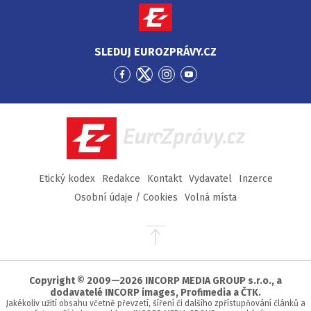
SLEDUJ EUROZPRÁVY.CZ
Přejít
Přejít
Přejít
Přejít
na
na
na
na
Facebook
Twitter
Instagram
YouTube
EuroZprávy.cz
Etický kodex
Redakce
Kontakt
Vydavatel
Inzerce
Osobní údaje / Cookies
Volná místa
Přejít
na
začátek
stránky
Copyright © 2009—2026 INCORP MEDIA GROUP s.r.o., a
dodavatelé INCORP images, Profimedia a ČTK.
Jakékoliv užití obsahu včetně převzetí, šíření či dalšího zpřístupňování článků a