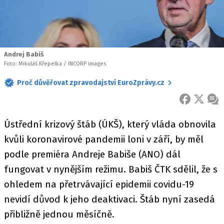
Andrej Babiš
Foto: Mikuláš Křepelka / INCORP images
Proč důvěřovat zpravodajství EuroZprávy.cz
FACEBOOK
X
ZPR
Ústřední krizový štáb (ÚKŠ), který vláda obnovila
kvůli koronavirové pandemii loni v září, by měl
podle premiéra Andreje Babiše (ANO) dál
fungovat v nynějším režimu. Babiš ČTK sdělil, že s
ohledem na přetrvávající epidemii covidu-19
nevidí důvod k jeho deaktivaci. Štáb nyní zasedá
přibližně jednou měsíčně.