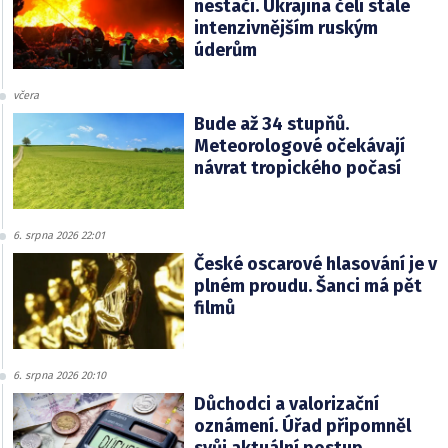
nestačí. Ukrajina čelí stále
intenzivnějším ruským
úderům
včera
Bude až 34 stupňů.
Meteorologové očekávají
návrat tropického počasí
6. srpna 2026 22:01
České oscarové hlasování je v
plném proudu. Šanci má pět
filmů
6. srpna 2026 20:10
Důchodci a valorizační
oznámení. Úřad připomněl