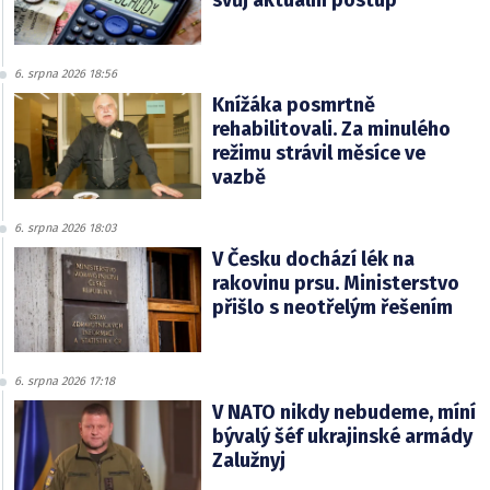
svůj aktuální postup
6. srpna 2026 18:56
Knížáka posmrtně
rehabilitovali. Za minulého
režimu strávil měsíce ve
vazbě
6. srpna 2026 18:03
V Česku dochází lék na
rakovinu prsu. Ministerstvo
přišlo s neotřelým řešením
6. srpna 2026 17:18
V NATO nikdy nebudeme, míní
bývalý šéf ukrajinské armády
Zalužnyj