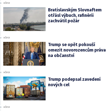
včera
Bratislavským Slovnaftem
otřásl výbuch, rafinérii
zachvátil požár
včera
Trump se opět pokouší
omezit novorozencům práva
na občanství
včera
Trump podepsal zavedení
nových cel
včera