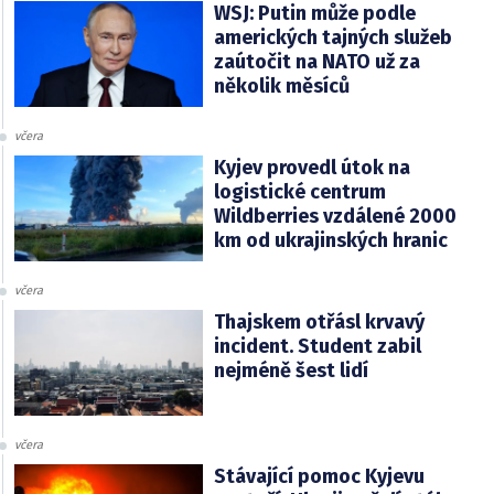
WSJ: Putin může podle
amerických tajných služeb
zaútočit na NATO už za
několik měsíců
včera
Kyjev provedl útok na
logistické centrum
Wildberries vzdálené 2000
km od ukrajinských hranic
včera
Thajskem otřásl krvavý
incident. Student zabil
nejméně šest lidí
včera
Stávající pomoc Kyjevu