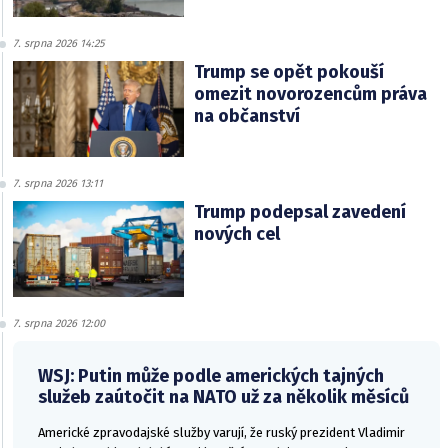
7. srpna 2026 14:25
Trump se opět pokouší
omezit novorozencům práva
na občanství
7. srpna 2026 13:11
Trump podepsal zavedení
nových cel
7. srpna 2026 12:00
WSJ: Putin může podle amerických tajných
služeb zaútočit na NATO už za několik měsíců
Americké zpravodajské služby varují, že ruský prezident Vladimir