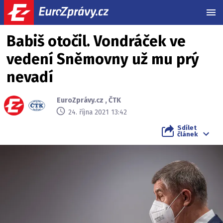
MEN
Babiš otočil. Vondráček ve
vedení Sněmovny už mu prý
nevadí
EuroZprávy.cz
,
ČTK
24. října 2021 13:42
Sdílet
článek