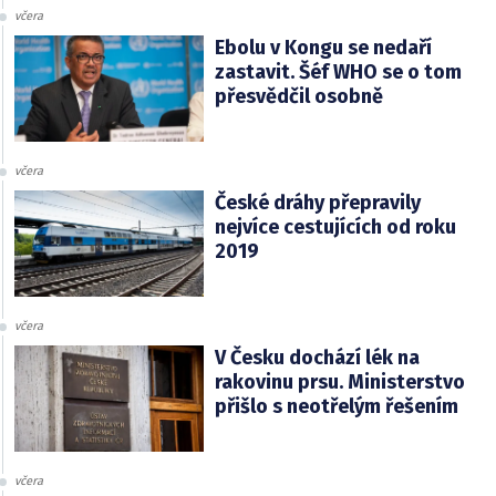
včera
Ebolu v Kongu se nedaří
zastavit. Šéf WHO se o tom
přesvědčil osobně
včera
České dráhy přepravily
nejvíce cestujících od roku
2019
včera
V Česku dochází lék na
rakovinu prsu. Ministerstvo
přišlo s neotřelým řešením
včera