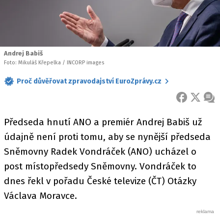
Andrej Babiš
Foto: Mikuláš Křepelka / INCORP images
Proč důvěřovat zpravodajství EuroZprávy.cz
FACEBOOK
X
ZPR
Předseda hnutí ANO a premiér Andrej Babiš už
údajně není proti tomu, aby se nynější předseda
Sněmovny Radek Vondráček (ANO) ucházel o
post místopředsedy Sněmovny. Vondráček to
dnes řekl v pořadu České televize (ČT) Otázky
Václava Moravce.