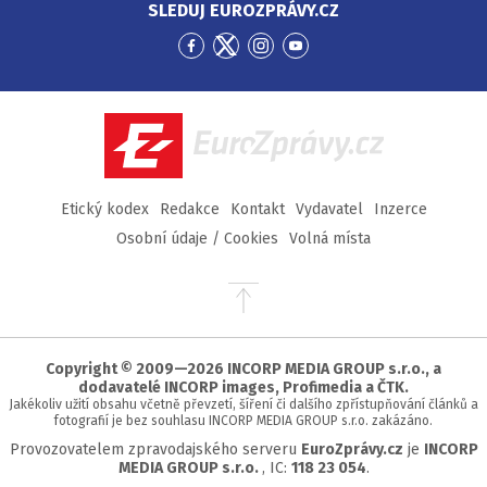
SLEDUJ EUROZPRÁVY.CZ
Přejít
Přejít
Přejít
Přejít
na
na
na
na
Facebook
Twitter
Instagram
YouTube
EuroZprávy.cz
Etický kodex
Redakce
Kontakt
Vydavatel
Inzerce
Osobní údaje / Cookies
Volná místa
Přejít
na
začátek
stránky
Copyright © 2009—2026 INCORP MEDIA GROUP s.r.o., a
dodavatelé INCORP images, Profimedia a ČTK.
Jakékoliv užití obsahu včetně převzetí, šíření či dalšího zpřístupňování článků a
fotografií je bez souhlasu INCORP MEDIA GROUP s.r.o. zakázáno.
Provozovatelem zpravodajského serveru
EuroZprávy.cz
je
INCORP
MEDIA GROUP s.r.o.
, IC:
118 23 054
.