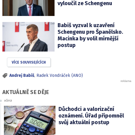
vyloučil ze Schengenu
Babiš vyzval k uzavření
Schengenu pro Španělsko.
Macinka by volil mírnější
postup
VÍCE SOUVISEJÍCÍCH
Andrej Babiš
,
Radek Vondráček (ANO)
AKTUÁLNĚ SE DĚJE
včera
Důchodci a valorizační
oznámení. Úřad připomněl
svůj aktuální postup