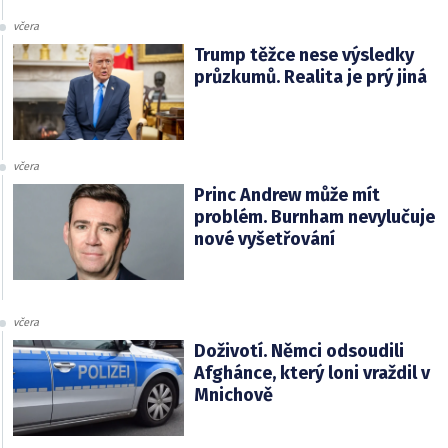
včera
Trump těžce nese výsledky
průzkumů. Realita je prý jiná
včera
Princ Andrew může mít
problém. Burnham nevylučuje
nové vyšetřování
včera
Doživotí. Němci odsoudili
Afghánce, který loni vraždil v
Mnichově