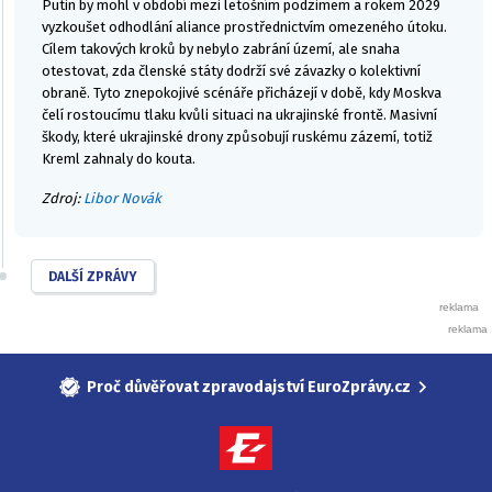
Putin by mohl v období mezi letošním podzimem a rokem 2029
vyzkoušet odhodlání aliance prostřednictvím omezeného útoku.
Cílem takových kroků by nebylo zabrání území, ale snaha
otestovat, zda členské státy dodrží své závazky o kolektivní
obraně. Tyto znepokojivé scénáře přicházejí v době, kdy Moskva
čelí rostoucímu tlaku kvůli situaci na ukrajinské frontě. Masivní
škody, které ukrajinské drony způsobují ruskému zázemí, totiž
Kreml zahnaly do kouta.
Zdroj:
Libor Novák
DALŠÍ ZPRÁVY
Proč důvěřovat zpravodajství EuroZprávy.cz