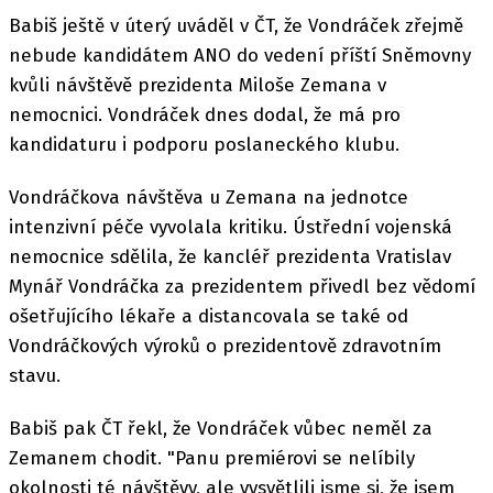
Babiš ještě v úterý uváděl v ČT, že Vondráček zřejmě
nebude kandidátem ANO do vedení příští Sněmovny
kvůli návštěvě prezidenta Miloše Zemana v
nemocnici. Vondráček dnes dodal, že má pro
kandidaturu i podporu poslaneckého klubu.
Vondráčkova návštěva u Zemana na jednotce
intenzivní péče vyvolala kritiku. Ústřední vojenská
nemocnice sdělila, že kancléř prezidenta Vratislav
Mynář Vondráčka za prezidentem přivedl bez vědomí
ošetřujícího lékaře a distancovala se také od
Vondráčkových výroků o prezidentově zdravotním
stavu.
Babiš pak ČT řekl, že Vondráček vůbec neměl za
Zemanem chodit. "Panu premiérovi se nelíbily
okolnosti té návštěvy, ale vysvětlili jsme si, že jsem