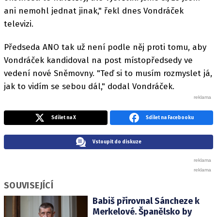
ani nemohl jednat jinak," řekl dnes Vondráček
televizi.
Předseda ANO tak už není podle něj proti tomu, aby
Vondráček kandidoval na post místopředsedy ve
vedení nové Sněmovny. "Teď si to musím rozmyslet já,
jak to vidím se sebou dál," dodal Vondráček.
Sdílet na X
Sdílet na Facebooku
Vstoupit do diskuze
SOUVISEJÍCÍ
Babiš přirovnal Sáncheze k
Merkelové. Španělsko by