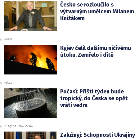
Česko se rozloučilo s
výtvarným umělcem Milanem
Knížákem
včera
Kyjev čelil dalšímu ničivému
útoku. Zemřelo i dítě
včera
Počasí: Příští týden bude
tropický, do Česka se opět
vrátí vedra
7. srpna 2026 22:04
Zalužnyj: Schopnosti Ukrajiny