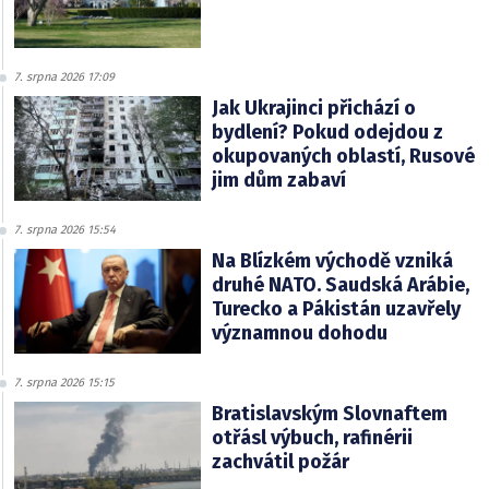
7. srpna 2026 17:09
Jak Ukrajinci přichází o
bydlení? Pokud odejdou z
okupovaných oblastí, Rusové
jim dům zabaví
7. srpna 2026 15:54
Na Blízkém východě vzniká
druhé NATO. Saudská Arábie,
Turecko a Pákistán uzavřely
významnou dohodu
7. srpna 2026 15:15
Bratislavským Slovnaftem
otřásl výbuch, rafinérii
zachvátil požár