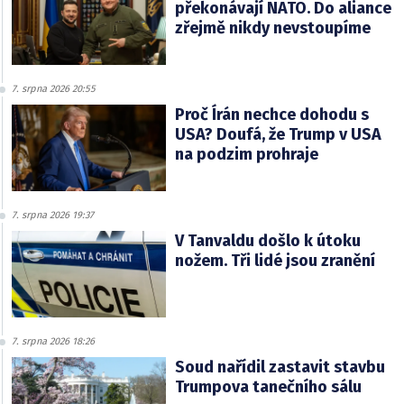
překonávají NATO. Do aliance
zřejmě nikdy nevstoupíme
7. srpna 2026 20:55
Proč Írán nechce dohodu s
USA? Doufá, že Trump v USA
na podzim prohraje
7. srpna 2026 19:37
V Tanvaldu došlo k útoku
nožem. Tři lidé jsou zranění
7. srpna 2026 18:26
Soud nařídil zastavit stavbu
Trumpova tanečního sálu