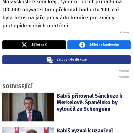
Moravskoslezském kraji, týdenní počet případů na
100.000 obyvatel tam překonal hodnotu 100, což
byla letos na jaře pro vládu hranice pro změny
protiepidemických opatření.
Sdílet na X
Sdílet na Facebooku
Vstoupit do diskuze
SOUVISEJÍCÍ
Babiš přirovnal Sáncheze k
Merkelové. Španělsko by
vyloučil ze Schengenu
Babiš vyzval k uzavření