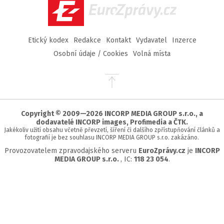
EuroZprávy.cz
Etický kodex
Redakce
Kontakt
Vydavatel
Inzerce
Osobní údaje / Cookies
Volná místa
Přejít
na
začátek
stránky
Copyright © 2009—2026 INCORP MEDIA GROUP s.r.o., a
dodavatelé INCORP images, Profimedia a ČTK.
Jakékoliv užití obsahu včetně převzetí, šíření či dalšího zpřístupňování článků a
fotografií je bez souhlasu INCORP MEDIA GROUP s.r.o. zakázáno.
Provozovatelem zpravodajského serveru
EuroZprávy.cz
je
INCORP
MEDIA GROUP s.r.o.
, IC:
118 23 054
.