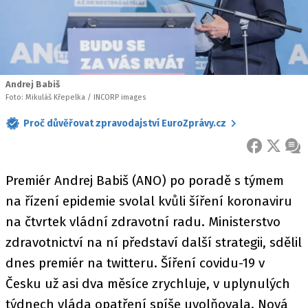
Andrej Babiš
Foto: Mikuláš Křepelka / INCORP images
Proč důvěřovat zpravodajství EuroZprávy.cz
FACEBOOK
X
ZPR
Premiér Andrej Babiš (ANO) po poradě s týmem
na řízení epidemie svolal kvůli šíření koronaviru
na čtvrtek vládní zdravotní radu. Ministerstvo
zdravotnictví na ní představí další strategii, sdělil
dnes premiér na twitteru. Šíření covidu-19 v
Česku už asi dva měsíce zrychluje, v uplynulých
týdnech vláda opatření spíše uvolňovala. Nová