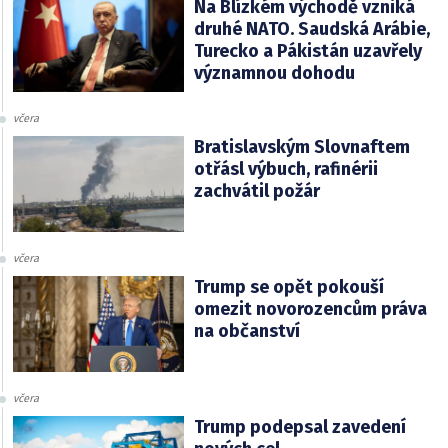
Na Blízkém východě vzniká
druhé NATO. Saudská Arábie,
Turecko a Pákistán uzavřely
významnou dohodu
včera
Bratislavským Slovnaftem
otřásl výbuch, rafinérii
zachvátil požár
včera
Trump se opět pokouší
omezit novorozencům práva
na občanství
včera
Trump podepsal zavedení