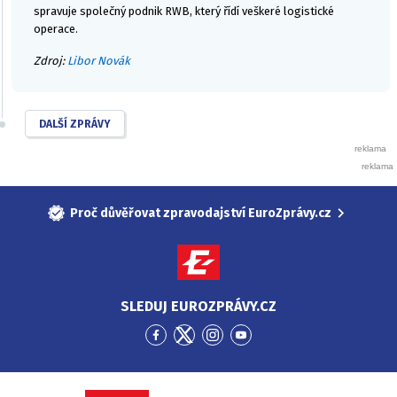
spravuje společný podnik RWB, který řídí veškeré logistické
operace.
Zdroj:
Libor Novák
DALŠÍ ZPRÁVY
Proč důvěřovat zpravodajství EuroZprávy.cz
SLEDUJ EUROZPRÁVY.CZ
Přejít
Přejít
Přejít
Přejít
na
na
na
na
Facebook
Twitter
Instagram
YouTube