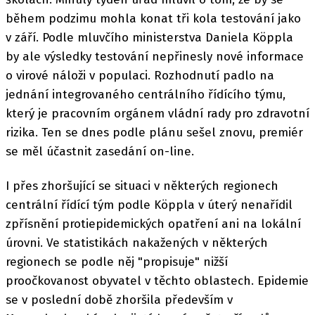
během podzimu mohla konat tři kola testování jako
v září. Podle mluvčího ministerstva Daniela Köppla
by ale výsledky testování nepřinesly nové informace
o virové náloži v populaci. Rozhodnutí padlo na
jednání integrovaného centrálního řídícího týmu,
který je pracovním orgánem vládní rady pro zdravotní
rizika. Ten se dnes podle plánu sešel znovu, premiér
se měl účastnit zasedání on-line.
I přes zhoršující se situaci v některých regionech
centrální řídící tým podle Köppla v úterý nenařídil
zpřísnění protiepidemických opatření ani na lokální
úrovni. Ve statistikách nakažených v některých
regionech se podle něj "propisuje" nižší
proočkovanost obyvatel v těchto oblastech. Epidemie
se v poslední době zhoršila především v