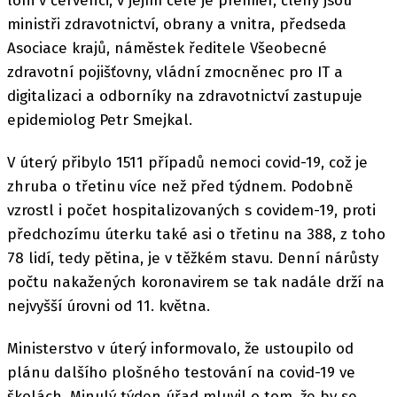
loni v červenci, v jejím čele je premiér, členy jsou
ministři zdravotnictví, obrany a vnitra, předseda
Asociace krajů, náměstek ředitele Všeobecné
zdravotní pojišťovny, vládní zmocněnec pro IT a
digitalizaci a odborníky na zdravotnictví zastupuje
epidemiolog Petr Smejkal.
V úterý přibylo 1511 případů nemoci covid-19, což je
zhruba o třetinu více než před týdnem. Podobně
vzrostl i počet hospitalizovaných s covidem-19, proti
předchozímu úterku také asi o třetinu na 388, z toho
78 lidí, tedy pětina, je v těžkém stavu. Denní nárůsty
počtu nakažených koronavirem se tak nadále drží na
nejvyšší úrovni od 11. května.
Ministerstvo v úterý informovalo, že ustoupilo od
plánu dalšího plošného testování na covid-19 ve
školách. Minulý týden úřad mluvil o tom, že by se