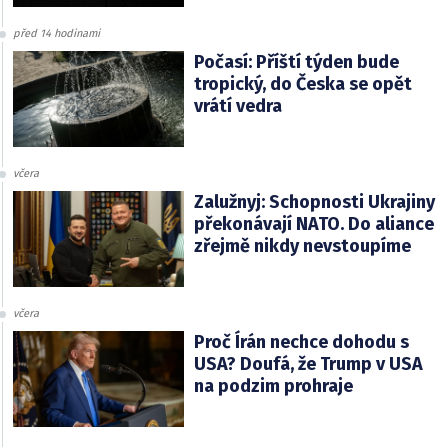
před 14 hodinami
Počasí: Příští týden bude
tropický, do Česka se opět
vrátí vedra
včera
Zalužnyj: Schopnosti Ukrajiny
překonávají NATO. Do aliance
zřejmě nikdy nevstoupíme
včera
Proč Írán nechce dohodu s
USA? Doufá, že Trump v USA
na podzim prohraje