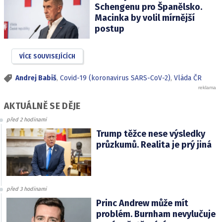
Schengenu pro Španělsko.
Macinka by volil mírnější
postup
VÍCE SOUVISEJÍCÍCH
Andrej Babiš
,
Covid-19 (koronavirus SARS-CoV-2)
,
Vláda ČR
AKTUÁLNĚ SE DĚJE
před 2 hodinami
Trump těžce nese výsledky
průzkumů. Realita je prý jiná
před 3 hodinami
Princ Andrew může mít
problém. Burnham nevylučuje