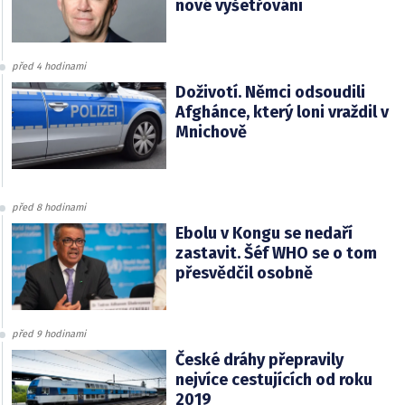
nové vyšetřování
před 4 hodinami
Doživotí. Němci odsoudili
Afghánce, který loni vraždil v
Mnichově
před 8 hodinami
Ebolu v Kongu se nedaří
zastavit. Šéf WHO se o tom
přesvědčil osobně
před 9 hodinami
České dráhy přepravily
nejvíce cestujících od roku
2019