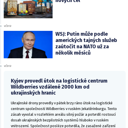
nových cel
včera
WSJ: Putin může podle
amerických tajných služeb
zaútočit na NATO už za
několik měsíců
včera
Kyjev provedl útok na logistické centrum
Wildberries vzdálené 2000 km od
ukrajinských hranic
Ukrajinské drony provedly v pátek brzy ráno útok na logistické
centrum společnosti Wildberries v ruském Jekatěrinburgu. Tento
zásah vyvolal v rozlehlém areálu silný požár a potvrdil rostoucí
dosah ukrajinských bezpilotních systémů hluboko v ruském
vnitrozemí. Společnost posléze potvrdila, že zasažené zařízení