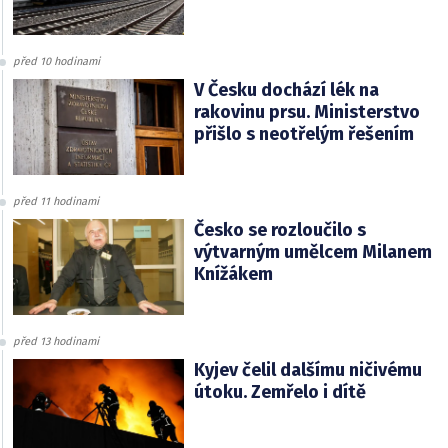
před 10 hodinami
V Česku dochází lék na
rakovinu prsu. Ministerstvo
přišlo s neotřelým řešením
před 11 hodinami
Česko se rozloučilo s
výtvarným umělcem Milanem
Knížákem
před 13 hodinami
Kyjev čelil dalšímu ničivému
útoku. Zemřelo i dítě