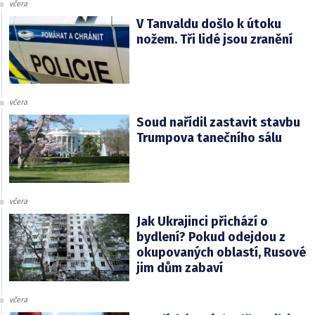
včera
V Tanvaldu došlo k útoku
nožem. Tři lidé jsou zranění
včera
Soud nařídil zastavit stavbu
Trumpova tanečního sálu
včera
Jak Ukrajinci přichází o
bydlení? Pokud odejdou z
okupovaných oblastí, Rusové
jim dům zabaví
včera