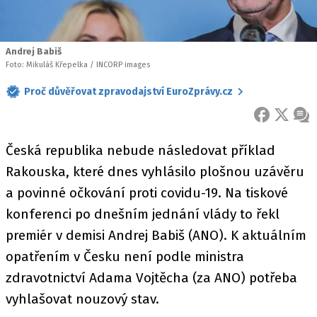
Andrej Babiš
Foto: Mikuláš Křepelka / INCORP images
Proč důvěřovat zpravodajství EuroZprávy.cz
FACEBOOK
X
ZPR
Česká republika nebude následovat příklad
Rakouska, které dnes vyhlásilo plošnou uzávěru
a povinné očkování proti covidu-19. Na tiskové
konferenci po dnešním jednání vlády to řekl
premiér v demisi Andrej Babiš (ANO). K aktuálním
opatřením v Česku není podle ministra
zdravotnictví Adama Vojtěcha (za ANO) potřeba
vyhlašovat nouzový stav.