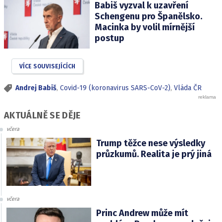
Babiš vyzval k uzavření
Schengenu pro Španělsko.
Macinka by volil mírnější
postup
VÍCE SOUVISEJÍCÍCH
Andrej Babiš
,
Covid-19 (koronavirus SARS-CoV-2)
,
Vláda ČR
AKTUÁLNĚ SE DĚJE
včera
Trump těžce nese výsledky
průzkumů. Realita je prý jiná
včera
Princ Andrew může mít