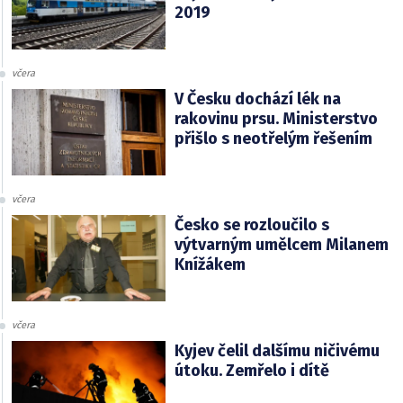
2019
včera
V Česku dochází lék na
rakovinu prsu. Ministerstvo
přišlo s neotřelým řešením
včera
Česko se rozloučilo s
výtvarným umělcem Milanem
Knížákem
včera
Kyjev čelil dalšímu ničivému
útoku. Zemřelo i dítě