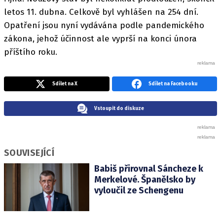
letos 11. dubna. Celkově byl vyhlášen na 254 dní.
Opatření jsou nyní vydávána podle pandemického
zákona, jehož účinnost ale vyprší na konci února
příštího roku.
Sdílet na X
Sdílet na Facebooku
Vstoupit do diskuze
SOUVISEJÍCÍ
Babiš přirovnal Sáncheze k
Merkelové. Španělsko by
vyloučil ze Schengenu