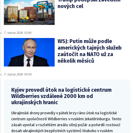
nových cel
7. srpna 2026 12:00
WSJ: Putin může podle
amerických tajných služeb
zaútočit na NATO už za
několik měsíců
7. srpna 2026 10:50
Kyjev provedl útok na logistické centrum
Wildberries vzdálené 2000 km od
ukrajinských hranic
Ukrajinské drony provedly v pátek brzy ráno útok na logistické
centrum společnosti Wildberries v ruském Jekatěrinburgu. Tento
zásah vyvolal v rozlehlém areálu silný požár a potvrdil rostoucí
dosah ukrajinských bezpilotních systémů hluboko v ruském