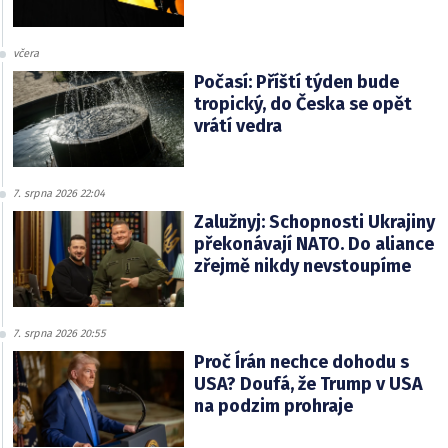
včera
Počasí: Příští týden bude
tropický, do Česka se opět
vrátí vedra
7. srpna 2026 22:04
Zalužnyj: Schopnosti Ukrajiny
překonávají NATO. Do aliance
zřejmě nikdy nevstoupíme
7. srpna 2026 20:55
Proč Írán nechce dohodu s
USA? Doufá, že Trump v USA
na podzim prohraje