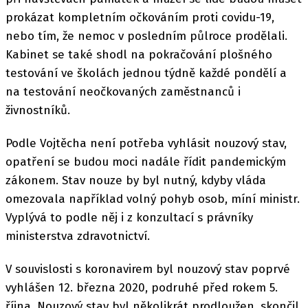
prokázat kompletním očkováním proti covidu-19,
nebo tím, že nemoc v posledním půlroce prodělali.
Kabinet se také shodl na pokračování plošného
testování ve školách jednou týdně každé pondělí a
na testování neočkovaných zaměstnanců i
živnostníků.
Podle Vojtěcha není potřeba vyhlásit nouzový stav,
opatření se budou moci nadále řídit pandemickým
zákonem. Stav nouze by byl nutný, kdyby vláda
omezovala například volný pohyb osob, míní ministr.
Vyplývá to podle něj i z konzultací s právníky
ministerstva zdravotnictví.
V souvislosti s koronavirem byl nouzový stav poprvé
vyhlášen 12. března 2020, podruhé před rokem 5.
října. Nouzový stav byl několikrát prodloužen, skončil