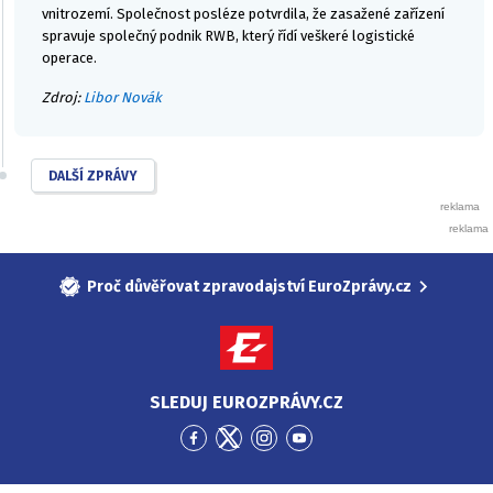
vnitrozemí. Společnost posléze potvrdila, že zasažené zařízení
spravuje společný podnik RWB, který řídí veškeré logistické
operace.
Zdroj:
Libor Novák
DALŠÍ ZPRÁVY
Proč důvěřovat zpravodajství EuroZprávy.cz
SLEDUJ EUROZPRÁVY.CZ
Přejít
Přejít
Přejít
Přejít
na
na
na
na
Facebook
Twitter
Instagram
YouTube