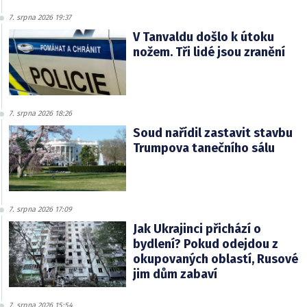
7. srpna 2026 19:37
V Tanvaldu došlo k útoku
nožem. Tři lidé jsou zranění
7. srpna 2026 18:26
Soud nařídil zastavit stavbu
Trumpova tanečního sálu
7. srpna 2026 17:09
Jak Ukrajinci přichází o
bydlení? Pokud odejdou z
okupovaných oblastí, Rusové
jim dům zabaví
7. srpna 2026 15:54