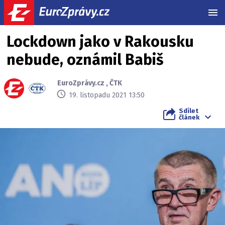
MEN
Lockdown jako v Rakousku
nebude, oznámil Babiš
EuroZprávy.cz
,
ČTK
19. listopadu 2021 13:50
Sdílet
článek