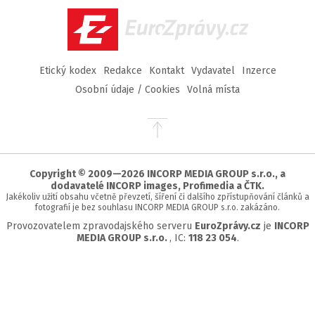
EuroZprávy.cz
Etický kodex
Redakce
Kontakt
Vydavatel
Inzerce
Osobní údaje / Cookies
Volná místa
Přejít
na
začátek
stránky
Copyright © 2009—2026 INCORP MEDIA GROUP s.r.o., a
dodavatelé INCORP images, Profimedia a ČTK.
Jakékoliv užití obsahu včetně převzetí, šíření či dalšího zpřístupňování článků a
fotografií je bez souhlasu INCORP MEDIA GROUP s.r.o. zakázáno.
Provozovatelem zpravodajského serveru
EuroZprávy.cz
je
INCORP
MEDIA GROUP s.r.o.
, IC:
118 23 054
.