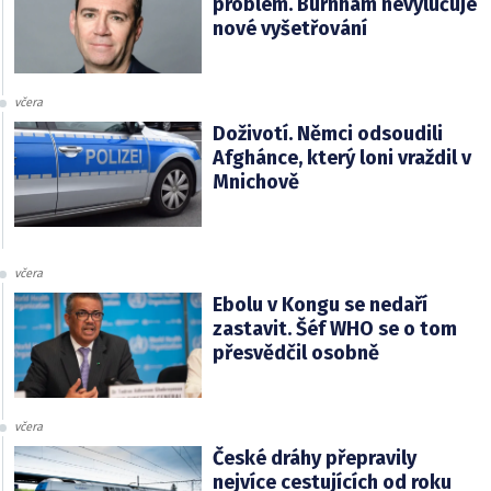
problém. Burnham nevylučuje
nové vyšetřování
včera
Doživotí. Němci odsoudili
Afghánce, který loni vraždil v
Mnichově
včera
Ebolu v Kongu se nedaří
zastavit. Šéf WHO se o tom
přesvědčil osobně
včera
České dráhy přepravily
nejvíce cestujících od roku