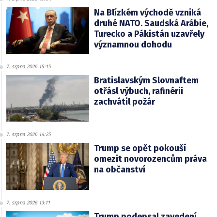
Na Blízkém východě vzniká
druhé NATO. Saudská Arábie,
Turecko a Pákistán uzavřely
významnou dohodu
7. srpna 2026 15:15
Bratislavským Slovnaftem
otřásl výbuch, rafinérii
zachvátil požár
7. srpna 2026 14:25
Trump se opět pokouší
omezit novorozencům práva
na občanství
7. srpna 2026 13:11
Trump podepsal zavedení