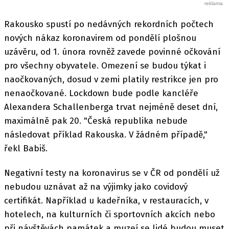
Rakousko spustí po nedávných rekordních počtech
nových nákaz koronavirem od pondělí plošnou
uzávěru, od 1. února rovněž zavede povinné očkování
pro všechny obyvatele. Omezení se budou týkat i
naočkovaných, dosud v zemi platily restrikce jen pro
nenaočkované. Lockdown bude podle kancléře
Alexandera Schallenberga trvat nejméně deset dní,
maximálně pak 20. "Česká republika nebude
následovat příklad Rakouska. V žádném případě,"
řekl Babiš.
Negativní testy na koronavirus se v ČR od pondělí už
nebudou uznávat až na výjimky jako covidový
certifikát. Například u kadeřníka, v restauracích, v
hotelech, na kulturních či sportovních akcích nebo
při návštěvách památek a muzeí se lidé budou muset