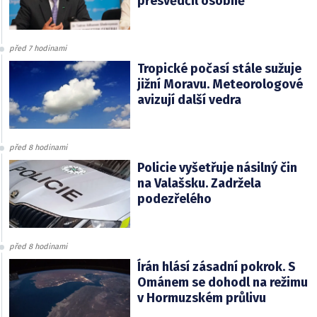
přesvědčil osobně
před 7 hodinami
Tropické počasí stále sužuje
jižní Moravu. Meteorologové
avizují další vedra
před 8 hodinami
Policie vyšetřuje násilný čin
na Valašsku. Zadržela
podezřelého
před 8 hodinami
Írán hlásí zásadní pokrok. S
Ománem se dohodl na režimu
v Hormuzském průlivu