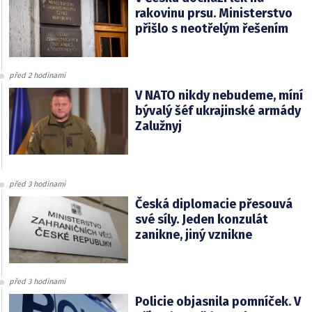
rakovinu prsu. Ministerstvo
přišlo s neotřelým řešením
před 2 hodinami
V NATO nikdy nebudeme, míní
bývalý šéf ukrajinské armády
Zalužnyj
před 3 hodinami
Česká diplomacie přesouvá
své síly. Jeden konzulát
zanikne, jiný vznikne
před 3 hodinami
Policie objasnila pomníček. V