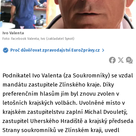
Ivo Valenta
Foto: Facebook Valenta, Ivo (zakladatel Synot)
Proč důvěřovat zpravodajství EuroZprávy.cz
FACEBOOK
X
ZPR
Podnikatel Ivo Valenta (za Soukromníky) se vzdal
mandátu zastupitele Zlínského kraje. Díky
preferenčním hlasům jím byl znovu zvolen v
letošních krajských volbách. Uvolněné místo v
krajském zastupitelstvu zaplní Michal Dvouletý,
zastupitel Uherského Hradiště a krajský předseda
Strany soukromníků ve Zlínském kraji, uvedl