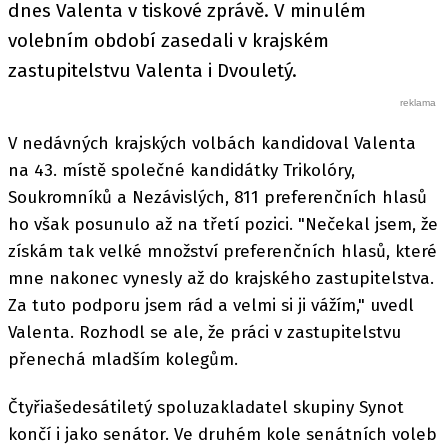
dnes Valenta v tiskové zprávě. V minulém
volebním období zasedali v krajském
zastupitelstvu Valenta i Dvouletý.
V nedávných krajských volbách kandidoval Valenta
na 43. místě společné kandidátky Trikolóry,
Soukromníků a Nezávislých, 811 preferenčních hlasů
ho však posunulo až na třetí pozici. "Nečekal jsem, že
získám tak velké množství preferenčních hlasů, které
mne nakonec vynesly až do krajského zastupitelstva.
Za tuto podporu jsem rád a velmi si ji vážím," uvedl
Valenta. Rozhodl se ale, že práci v zastupitelstvu
přenechá mladším kolegům.
Čtyřiašedesátiletý spoluzakladatel skupiny Synot
končí i jako senátor. Ve druhém kole senátních voleb