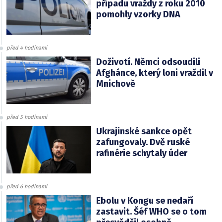
případu vraždy z roku 2010
pomohly vzorky DNA
před 4 hodinami
Doživotí. Němci odsoudili
Afghánce, který loni vraždil v
Mnichově
před 5 hodinami
Ukrajinské sankce opět
zafungovaly. Dvě ruské
rafinérie schytaly úder
před 6 hodinami
Ebolu v Kongu se nedaří
zastavit. Šéf WHO se o tom