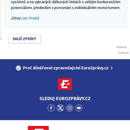
systémů a na vybraných dálkových linkách s velkým konkurenčním
potenciálem, především v porovnání s individuálním motorismem.
Zdroj:
Jan Hrabě
DALŠÍ ZPRÁVY
Proč důvěřovat zpravodajství EuroZprávy.cz
SLEDUJ EUROZPRÁVY.CZ
Přejít
Přejít
Přejít
Přejít
na
na
na
na
Facebook
Twitter
Instagram
YouTube