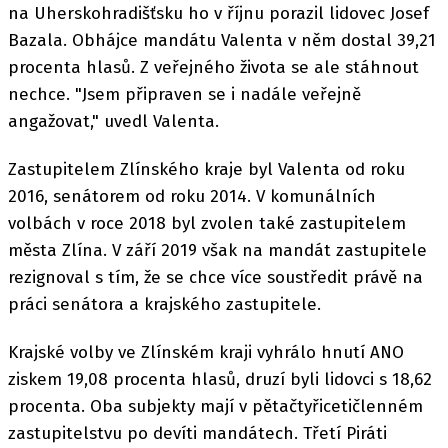
na Uherskohradišťsku ho v říjnu porazil lidovec Josef
Bazala. Obhájce mandátu Valenta v něm dostal 39,21
procenta hlasů. Z veřejného života se ale stáhnout
nechce. "Jsem připraven se i nadále veřejně
angažovat," uvedl Valenta.
Zastupitelem Zlínského kraje byl Valenta od roku
2016, senátorem od roku 2014. V komunálních
volbách v roce 2018 byl zvolen také zastupitelem
města Zlína. V září 2019 však na mandát zastupitele
rezignoval s tím, že se chce více soustředit právě na
práci senátora a krajského zastupitele.
Krajské volby ve Zlínském kraji vyhrálo hnutí ANO
ziskem 19,08 procenta hlasů, druzí byli lidovci s 18,62
procenta. Oba subjekty mají v pětačtyřicetičlenném
zastupitelstvu po devíti mandátech. Třetí Piráti