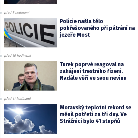
před 9 hodinami
Policie našla tělo
pohřešovaného při pátrání na
jezeře Most
před 10 hodinami
Turek poprvé reagoval na
zahájení trestního řízení.
Nadále věří ve svou nevinu
před 11 hodinami
Moravský teplotní rekord se
měnil potřetí za tři dny. Ve
Strážnici bylo 41 stupňů