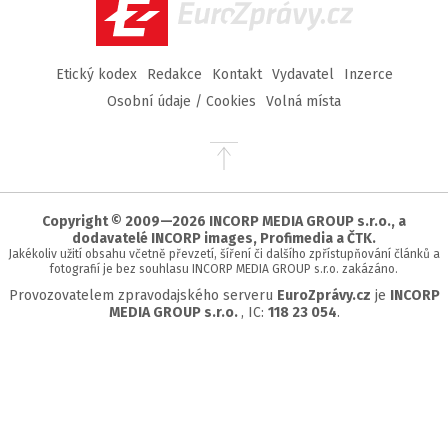
EuroZprávy.cz
Etický kodex
Redakce
Kontakt
Vydavatel
Inzerce
Osobní údaje / Cookies
Volná místa
Přejít
na
začátek
stránky
Copyright © 2009—2026 INCORP MEDIA GROUP s.r.o., a
dodavatelé INCORP images, Profimedia a ČTK.
Jakékoliv užití obsahu včetně převzetí, šíření či dalšího zpřístupňování článků a
fotografií je bez souhlasu INCORP MEDIA GROUP s.r.o. zakázáno.
Provozovatelem zpravodajského serveru
EuroZprávy.cz
je
INCORP
MEDIA GROUP s.r.o.
, IC:
118 23 054
.