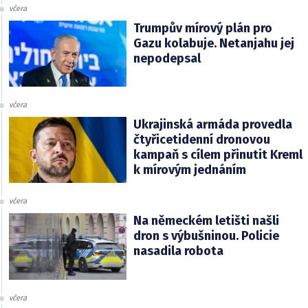
včera
Trumpův mírový plán pro
Gazu kolabuje. Netanjahu jej
nepodepsal
včera
Ukrajinská armáda provedla
čtyřicetidenní dronovou
kampaň s cílem přinutit Kreml
k mírovým jednáním
včera
Na německém letišti našli
dron s výbušninou. Policie
nasadila robota
včera