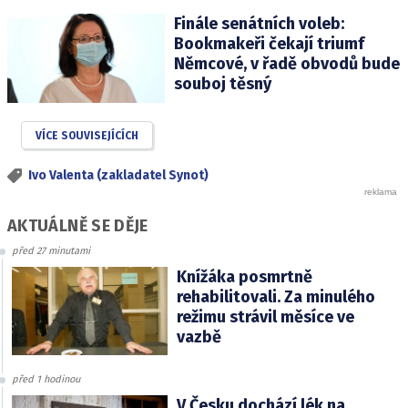
Finále senátních voleb:
Bookmakeři čekají triumf
Němcové, v řadě obvodů bude
souboj těsný
VÍCE SOUVISEJÍCÍCH
Ivo Valenta (zakladatel Synot)
AKTUÁLNĚ SE DĚJE
před 27 minutami
Knížáka posmrtně
rehabilitovali. Za minulého
režimu strávil měsíce ve
vazbě
před 1 hodinou
V Česku dochází lék na