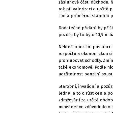
zásluhové části důchodu. N
rok při valorizaci o určité
činila průměrná starobní p
Dodatečné přidání by příšt
později by to bylo 10,9 mil
Někteří opoziční poslanci 
rozpočtu a ekonomickou sit
prohlubovat schodky. Zmínil
také ekonomové. Podle nic
udržitelnost penzijní soust
Starobní, invalidní a pozů
ledna, a to o růst cen a po
zdražování za určité obdob
ministerstvo zdůvodnilo v 