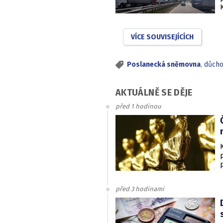
VÍCE SOUVISEJÍCÍCH
Poslanecká sněmovna
,
důch
AKTUÁLNĚ SE DĚJE
před 1 hodinou
před 3 hodinami