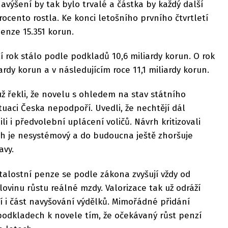
avýšení by tak bylo trvalé a částka by každý další
 procento rostla. Ke konci letošního prvního čtvrtletí
enze 15.351 korun.
í rok stálo podle podkladů 10,6 miliardy korun. O rok
iardy korun a v následujícím roce 11,1 miliardy korun.
už řekli, že novelu s ohledem na stav státního
uaci Česka nepodpoří. Uvedli, že nechtějí dál
i i předvolební uplácení voličů. Návrh kritizovali
h je nesystémový a do budoucna ještě zhoršuje
avy.
stalostní penze se podle zákona zvyšují vždy od
lovinu růstu reálné mzdy. Valorizace tak už odráží
í i část navyšování výdělků. Mimořádné přidání
podkladech k novele tím, že očekávaný růst penzí