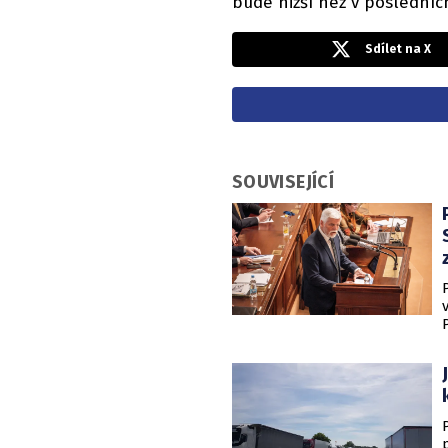
bude nižší než v posledníc
Sdílet na X
SOUVISEJÍCÍ