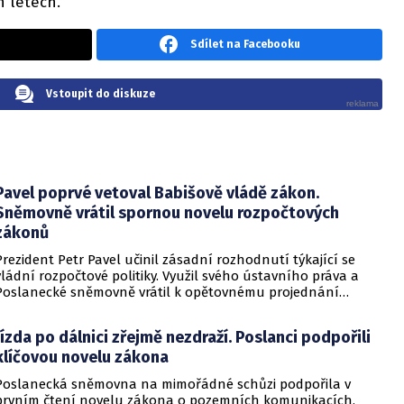
h letech.
Sdílet na Facebooku
Vstoupit do diskuze
Pavel poprvé vetoval Babišově vládě zákon.
Sněmovně vrátil spornou novelu rozpočtových
zákonů
Prezident Petr Pavel učinil zásadní rozhodnutí týkající se
vládní rozpočtové politiky. Využil svého ústavního práva a
Poslanecké sněmovně vrátil k opětovnému projednání
zákon, který mění dosud platná pravidla rozpočtové
odpovědnosti.
Jízda po dálnici zřejmě nezdraží. Poslanci podpořili
klíčovou novelu zákona
Poslanecká sněmovna na mimořádné schůzi podpořila v
prvním čtení novelu zákona o pozemních komunikacích.