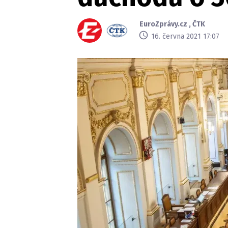
EuroZprávy.cz
,
ČTK
16. června 2021 17:07