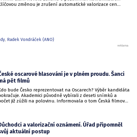
Klíčovou změnou je zrušení automatické valorizace cen
dálničních známek. Návrh nyní poputuje k projednání do
Hospodářského výboru Poslanecké sněmovny. Účinnost
novely se předpokládá od 1. ledna, připomnělo ministerstvo
dopravy.
ody
,
Radek Vondráček (ANO)
České oscarové hlasování je v plném proudu. Šanci
má pět filmů
Kdo bude Česko reprezentovat na Oscarech? Výběr kandidáta
pokračuje. Akademici původně vybírali z deseti snímků a
počet již zúžili na polovinu. Informovala o tom Česká filmová
a televizní akademie.
Důchodci a valorizační oznámení. Úřad připomněl
svůj aktuální postup