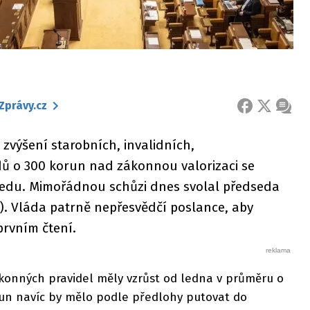
Zprávy.cz
FACEBOOK
X
ZPRÁ
výšení starobních, invalidních,
ů o 300 korun nad zákonnou valorizaci se
středu. Mimořádnou schůzi dnes svolal předseda
 Vláda patrně nepřesvědčí poslance, aby
prvním čtení.
konných pravidel měly vzrůst od ledna v průměru o
run navíc by mělo podle předlohy putovat do