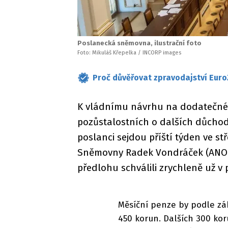
Poslanecká sněmovna, ilustrační foto
Foto: Mikuláš Křepelka / INCORP images
Proč důvěřovat zpravodajství Euro
K vládnímu návrhu na dodatečné z
pozůstalostních o dalších důchod
poslanci sejdou příští týden ve 
Sněmovny Radek Vondráček (ANO).
předlohu schválili zrychleně už v 
Měsíční penze by podle zá
450 korun. Dalších 300 ko