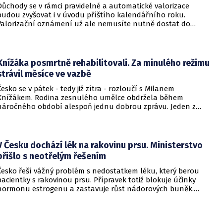
Důchody se v rámci pravidelné a automatické valorizace
budou zvyšovat i v úvodu příštího kalendářního roku.
Valorizační oznámení už ale nemusíte nutně dostat do
schránky. Pokud ho člověk chce mít na papíře, může si o něj
požádat.
Knížáka posmrtně rehabilitovali. Za minulého režimu
strávil měsíce ve vazbě
Česko se v pátek - tedy již zítra - rozloučí s Milanem
Knížákem. Rodina zesnulého umělce obdržela během
náročného období alespoň jednu dobrou zprávu. Jeden z
pražských obvodních soudů Knížáka definitivně rehabilitoval
za vazební stíhání v dobách komunistického režimu.
V Česku dochází lék na rakovinu prsu. Ministerstvo
přišlo s neotřelým řešením
Česko řeší vážný problém s nedostatkem léku, který berou
pacientky s rakovinou prsu. Přípravek totiž blokuje účinky
hormonu estrogenu a zastavuje růst nádorových buněk.
Pomoci má zvláštní léčebný program, který připravilo
ministerstvo zdravotnictví.