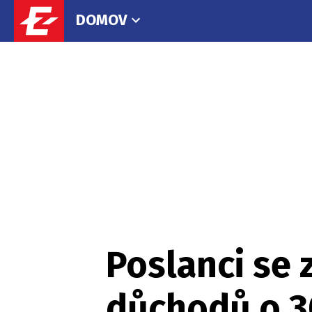
DOMOV
Poslanci se 
důchodů o 3