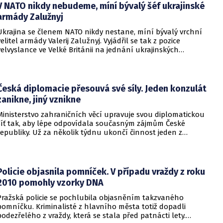
V NATO nikdy nebudeme, míní bývalý šéf ukrajinské
armády Zalužnyj
Ukrajina se členem NATO nikdy nestane, míní bývalý vrchní
velitel armády Valerij Zalužnyj. Vyjádřil se tak z pozice
velvyslance ve Velké Británii na jednání ukrajinských
diplomatů v Kyjevě. Představitele své země nabádal k tomu,
aby se snažila uzavřít jiné aliance.
Česká diplomacie přesouvá své síly. Jeden konzulát
zanikne, jiný vznikne
Ministerstvo zahraničních věcí upravuje svou diplomatickou
síť tak, aby lépe odpovídala současným zájmům České
republiky. Už za několik týdnu ukončí činnost jeden z
konzulátů, jiný ji naopak zahájí. Ministerstvo o tom
informovalo na webu.
Policie objasnila pomníček. V případu vraždy z roku
2010 pomohly vzorky DNA
Pražská policie se pochlubila objasněním takzvaného
pomníčku. Kriminalisté z hlavního města totiž dopadli
podezřelého z vraždy, která se stala před patnácti lety.