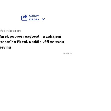
Sdílet
článek
před 14 hodinami
Turek poprvé reagoval na zahájení
trestního řízení. Nadále věří ve svou
nevinu