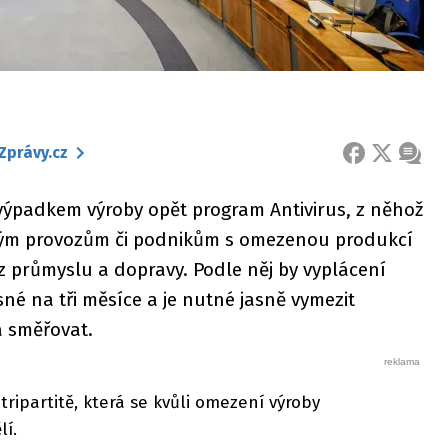
Zprávy.cz
FACEBOOK
X
ZPRÁ
 výpadkem výroby opět program Antivirus, z něhož
eným provozům či podnikům s omezenou produkcí
 průmyslu a dopravy. Podle něj by vyplácení
é na tři měsíce a je nutné jasně vymezit
a směřovat.
ripartitě, která se kvůli omezení výroby
lí.