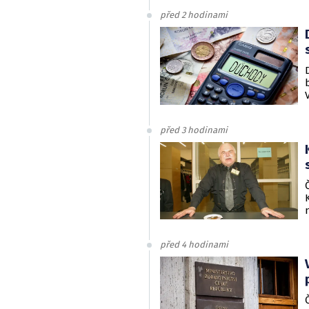
před 2 hodinami
před 3 hodinami
před 4 hodinami