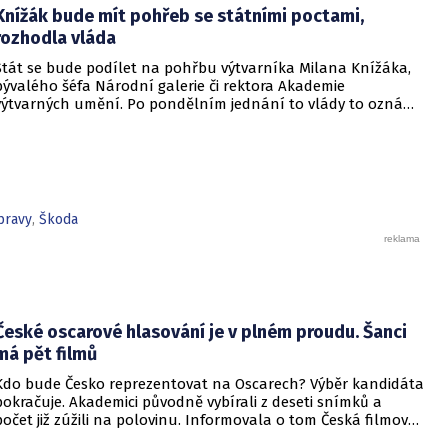
Knížák bude mít pohřeb se státními poctami,
okolností.
rozhodla vláda
Stát se bude podílet na pohřbu výtvarníka Milana Knížáka,
bývalého šéfa Národní galerie či rektora Akademie
výtvarných umění. Po pondělním jednání to vlády to oznámil
vicepremiér a ministr průmyslu a obchodu Karel Havlíček
(ANO).
pravy
,
Škoda
České oscarové hlasování je v plném proudu. Šanci
má pět filmů
Kdo bude Česko reprezentovat na Oscarech? Výběr kandidáta
pokračuje. Akademici původně vybírali z deseti snímků a
počet již zúžili na polovinu. Informovala o tom Česká filmová
a televizní akademie.