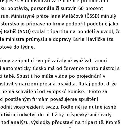
Příspěvek B dorovnával za epidemie při omezení
dku poptávky, personálu či surovin 60 procent
run. Ministryně práce Jana Maláčová (ČSSD) minulý
nisterstvo je připraveno firmy podpořit podobně jako
 Babiš (ANO) svolal tripartitu na pondělí a uvedl, že
le ministra průmyslu a dopravy Karla Havlíčka (za
otové do týdne.
irmy v západní Evropě začaly už využívat tamní
tí automaticky. Česko má od července tento nástroj s
ci také. Spustit ho může vláda po projednání v
nastavit v nařízení přesná pravidla. Rafaj podotkl, že
ě nemá schválení od Evropské komise. "Proto za
ci postiženým firmám považujeme spuštění
odnil viceprezident svazu. Podle něj je nutné jasně
tiviru i odvětví, do nichž by příspěvky směřovaly.
 teď analýzu, výsledky představí na tripartitě. Kromě