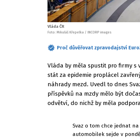
Vláda ČR
Foto: Mikuláš Křepelka / INCORP images
Proč důvěřovat zpravodajství Euro
Vláda by měla spustit pro firmy s
stát za epidemie proplácel zavř
náhrady mezd. Uvedl to dnes Svaz
příspěvků na mzdy mělo být dočasn
odvětví, do nichž by měla podpor
Svaz o tom chce jednat na t
automobilek sejde v pondě