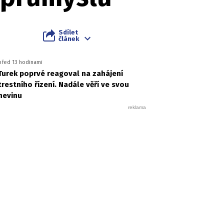
Sdílet
článek
před 13 hodinami
Turek poprvé reagoval na zahájení
trestního řízení. Nadále věří ve svou
nevinu