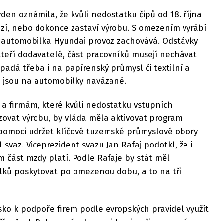
den oznámila, že kvůli nedostatku čipů od 18. října
zí, nebo dokonce zastaví výrobu. S omezením vyrábí
á automobilka Hyundai provoz zachovává. Odstávky
kteří dodavatelé, část pracovníků musejí nechávat
padá třeba i na papírenský průmysl či textilní a
é jsou na automobilky navázané.
 firmám, které kvůli nedostatku vstupních
zovat výrobu, by vláda měla aktivovat program
e pomoci udržet klíčové tuzemské průmyslové obory
svaz. Viceprezident svazu Jan Rafaj podotkl, že i
jim část mzdy platí. Podle Rafaje by stát měl
lků poskytovat po omezenou dobu, a to na tři
ko k podpoře firem podle evropských pravidel využít