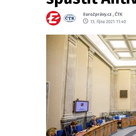
EuroZprávy.cz
,
ČTK
13. října 2021 11:40