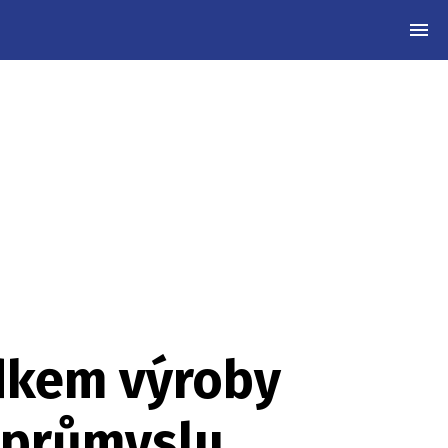
MEN
adkem výroby
i průmyslu