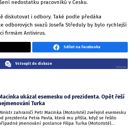
ešení nedostatku pracovníků v Česku.
itě diskutovat i odbory. Také podle předáka
 odborových svazů Josefa Středuly by bylo rychlejší
i firmám Antivirus.
Sdílet na Facebooku
Vstoupit do diskuze
Macinka ukázal esemesku od prezidenta. Opět řeší
nejmenování Turka
Ministr zahraničí Petr Macinka (Motoristé) zveřejnil esemesku
od prezidenta Petra Pavla, která mu přišla, když se řešilo
případné jmenování poslance Filipa Turka (Motoristé)
ministrem. Podle Macinky ze zprávy jasně nevyplývá, že Pavel
nehodlá jmenovat Turka členem vlády za žádných