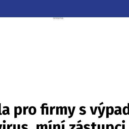
la pro firmy s výp
virus, míní zástupc