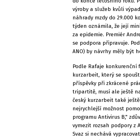
do konce letošního roku. 
výroby a služeb kvůli výpa
náhrady mzdy do 29.000 ko
týden oznámila, že její mi
za epidemie. Premiér Andrej
se podpora připravuje. Pod
ANO) by návrhy měly být h
Podle Rafaje konkurenční f
kurzarbeit, který se spouš
příspěvky při zkrácené prá
tripartitě, musí ale ještě 
český kurzarbeit také ješt
nejrychlejší možnost pomo
programu Antivirus B," zdův
vymezit rozsah podpory z An
Svaz si nechává vypracovat