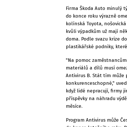
Firma Škoda Auto minulý tý
do konce roku výrazně ome
kolínská Toyota, nošovick
kvůli výpadkům už mají ně
doma. Podle svazu krize do
plastikářské podniky, kter
"Na pomoc zaměstnancům a
materiálů a dílů musí ome
Antivirus B. Stát tím můž
konkurenceschopné," uvedl 
když lidé nepracují, firmy 
příspěvky na náhradu výdě
měsíce.
Program Antivirus může Čes