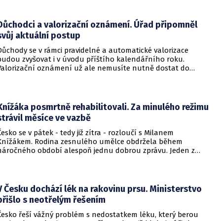
Důchodci a valorizační oznámení. Úřad připomněl
svůj aktuální postup
Důchody se v rámci pravidelné a automatické valorizace
budou zvyšovat i v úvodu příštího kalendářního roku.
Valorizační oznámení už ale nemusíte nutně dostat do
schránky. Pokud ho člověk chce mít na papíře, může si o něj
požádat.
Knížáka posmrtně rehabilitovali. Za minulého režimu
strávil měsíce ve vazbě
Česko se v pátek - tedy již zítra - rozloučí s Milanem
Knížákem. Rodina zesnulého umělce obdržela během
náročného období alespoň jednu dobrou zprávu. Jeden z
pražských obvodních soudů Knížáka definitivně rehabilitoval
za vazební stíhání v dobách komunistického režimu.
V Česku dochází lék na rakovinu prsu. Ministerstvo
přišlo s neotřelým řešením
Česko řeší vážný problém s nedostatkem léku, který berou