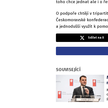
toho chce jednat ale i o ř
O podpoře chtějí v tripart
Českomoravské konfederace
a jednodušší využít k pomoc
Sdílet na X
SOUVISEJÍCÍ