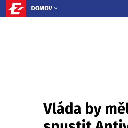
DOMOV
Vláda by mě
spustit Anti