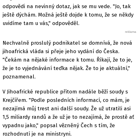
odpovědi na nevinný dotaz, jak se mu vede. "Jo, tak
ještě dýchám. Možná ještě dojde k tomu, že se někdy
uvidíme tam u vás," odpověděl.
Nechvalně proslulý podnikatel se domnívá, že nová
jihoafrická vláda si přeje jeho vydání do Česka.
"Čekám na nějaké informace k tomu. Říkají, že to je,
že je to vyjednávání teďka nějak. Že to je aktuální,"
poznamenal.
V Jihoafrické republice přitom nadále běží soudy s
Krejčířem. "Podle posledních informací, co mám, je
nezajímá můj trest ani další soudy. Že už utratili asi
1,5 miliardy randů a že už je to nezajímá, že prostě ať
vypadnu jako," popsal vězněný Čech s tím, že
rozhodnutí je na ministryni.