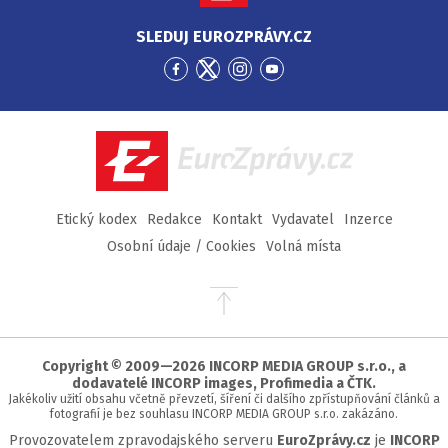
SLEDUJ EUROZPRÁVY.CZ
Přejít
Přejít
Přejít
Přejít
na
na
na
na
Facebook
Twitter
Instagram
YouTube
EuroZprávy.cz
Etický kodex
Redakce
Kontakt
Vydavatel
Inzerce
Osobní údaje / Cookies
Volná místa
Přejít
na
začátek
stránky
Copyright © 2009—2026 INCORP MEDIA GROUP s.r.o., a
dodavatelé INCORP images, Profimedia a ČTK.
Jakékoliv užití obsahu včetně převzetí, šíření či dalšího zpřístupňování článků a
fotografií je bez souhlasu INCORP MEDIA GROUP s.r.o. zakázáno.
Provozovatelem zpravodajského serveru
EuroZprávy.cz
je
INCORP