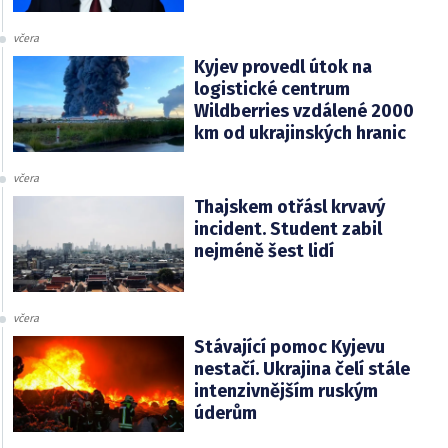
včera
Kyjev provedl útok na
logistické centrum
Wildberries vzdálené 2000
km od ukrajinských hranic
včera
Thajskem otřásl krvavý
incident. Student zabil
nejméně šest lidí
včera
Stávající pomoc Kyjevu
nestačí. Ukrajina čelí stále
intenzivnějším ruským
úderům