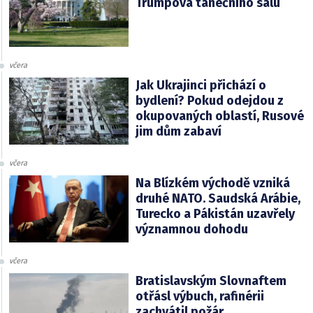
Trumpova tanečního sálu
včera
Jak Ukrajinci přichází o
bydlení? Pokud odejdou z
okupovaných oblastí, Rusové
jim dům zabaví
včera
Na Blízkém východě vzniká
druhé NATO. Saudská Arábie,
Turecko a Pákistán uzavřely
významnou dohodu
včera
Bratislavským Slovnaftem
otřásl výbuch, rafinérii
zachvátil požár