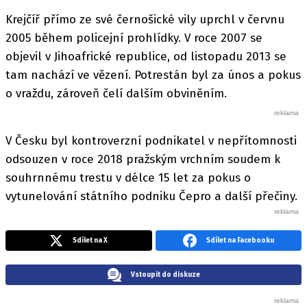
Krejčíř přímo ze své černošické vily uprchl v červnu
2005 během policejní prohlídky. V roce 2007 se
objevil v Jihoafrické republice, od listopadu 2013 se
tam nachází ve vězení. Potrestán byl za únos a pokus
o vraždu, zároveň čelí dalším obviněním.
V Česku byl kontroverzní podnikatel v nepřítomnosti
odsouzen v roce 2018 pražským vrchním soudem k
souhrnnému trestu v délce 15 let za pokus o
vytunelování státního podniku Čepro a další přečiny.
Sdílet na X
Sdílet na Facebooku
Vstoupit do diskuze