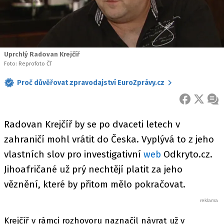
Uprchlý Radovan Krejčíř
Foto: Reprofoto ČT
Proč důvěřovat zpravodajství EuroZprávy.cz
FACEBOOK
X
ZPR
Radovan Krejčíř by se po dvaceti letech v
zahraničí mohl vrátit do Česka. Vyplývá to z jeho
vlastních slov pro investigativní
web
Odkryto.cz.
Jihoafričané už prý nechtějí platit za jeho
věznění, které by přitom mělo pokračovat.
Krejčíř v rámci rozhovoru naznačil návrat už v