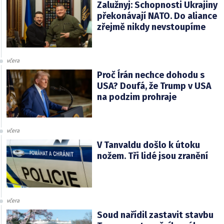
Zalužnyj: Schopnosti Ukrajiny
překonávají NATO. Do aliance
zřejmě nikdy nevstoupíme
včera
Proč Írán nechce dohodu s
USA? Doufá, že Trump v USA
na podzim prohraje
včera
V Tanvaldu došlo k útoku
nožem. Tři lidé jsou zranění
včera
Soud nařídil zastavit stavbu