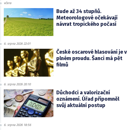
včera
Bude až 34 stupňů.
Meteorologové očekávají
návrat tropického počasí
6. srpna 2026 22:01
České oscarové hlasování je v
plném proudu. Šanci má pět
filmů
6. srpna 2026 20:10
Důchodci a valorizační
oznámení. Úřad připomněl
svůj aktuální postup
6. srpna 2026 18:56