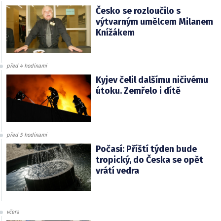
Česko se rozloučilo s
výtvarným umělcem Milanem
Knížákem
před 4 hodinami
Kyjev čelil dalšímu ničivému
útoku. Zemřelo i dítě
před 5 hodinami
Počasí: Příští týden bude
tropický, do Česka se opět
vrátí vedra
včera