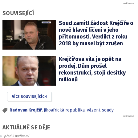
SOUVISEJÍCÍ
Soud zamítl žádost Krejčíře o
nové hlavní líčení v jeho
přítomnosti. Verdikt z roku
2018 by musel být zrušen
Krejčířova vila je opět na
prodej. Dům prošel
rekonstrukcí, stojí desítky
milionů
VÍCE SOUVISEJÍCÍCH
Radovan Krejčíř
,
jihoafrická republika
,
vězení
,
soudy
AKTUÁLNĚ SE DĚJE
před 3 hodinami