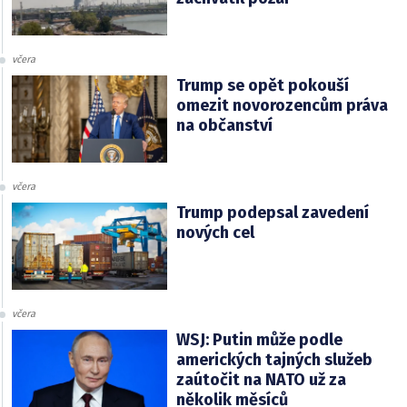
včera
Trump se opět pokouší
omezit novorozencům práva
na občanství
včera
Trump podepsal zavedení
nových cel
včera
WSJ: Putin může podle
amerických tajných služeb
zaútočit na NATO už za
několik měsíců