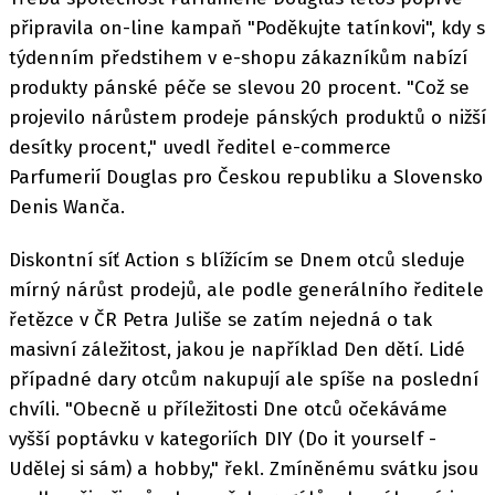
připravila on-line kampaň "Poděkujte tatínkovi", kdy s
týdenním předstihem v e-shopu zákazníkům nabízí
produkty pánské péče se slevou 20 procent. "Což se
projevilo nárůstem prodeje pánských produktů o nižší
desítky procent," uvedl ředitel e-commerce
Parfumerií Douglas pro Českou republiku a Slovensko
Denis Wanča.
Diskontní síť Action s blížícím se Dnem otců sleduje
mírný nárůst prodejů, ale podle generálního ředitele
řetězce v ČR Petra Juliše se zatím nejedná o tak
masivní záležitost, jakou je například Den dětí. Lidé
případné dary otcům nakupují ale spíše na poslední
chvíli. "Obecně u příležitosti Dne otců očekáváme
vyšší poptávku v kategoriích DIY (Do it yourself -
Udělej si sám) a hobby," řekl. Zmíněnému svátku jsou