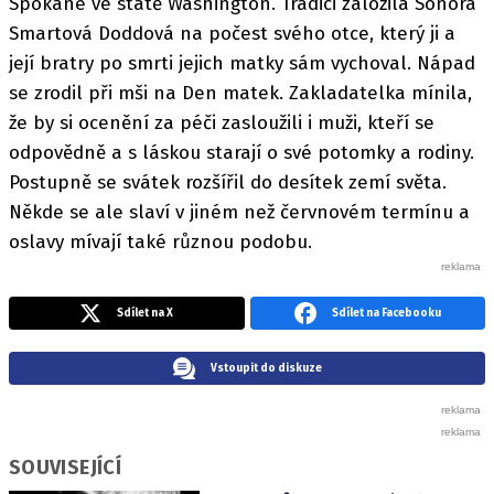
Spokane ve státě Washington. Tradici založila Sonora
Smartová Doddová na počest svého otce, který ji a
její bratry po smrti jejich matky sám vychoval. Nápad
se zrodil při mši na Den matek. Zakladatelka mínila,
že by si ocenění za péči zasloužili i muži, kteří se
odpovědně a s láskou starají o své potomky a rodiny.
Postupně se svátek rozšířil do desítek zemí světa.
Někde se ale slaví v jiném než červnovém termínu a
oslavy mívají také různou podobu.
Sdílet na X
Sdílet na Facebooku
Vstoupit do diskuze
SOUVISEJÍCÍ