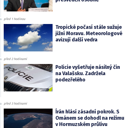
před 1 hodinou
Tropické počasí stále sužuje
jižní Moravu. Meteorologové
avizují další vedra
před 2 hodinami
Policie vyšetřuje násilný čin
na Valašsku. Zadržela
podezřelého
před 3 hodinami
Írán hlásí zásadní pokrok. S
Ománem se dohodl na režimu
v Hormuzském průlivu