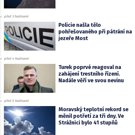
před 3 hodinami
Policie našla tělo
pohřešovaného při pátrání na
jezeře Most
před 4 hodinami
Turek poprvé reagoval na
zahájení trestního řízení.
Nadále věří ve svou nevinu
před 5 hodinami
Moravský teplotní rekord se
měnil potřetí za tři dny. Ve
Strážnici bylo 41 stupňů