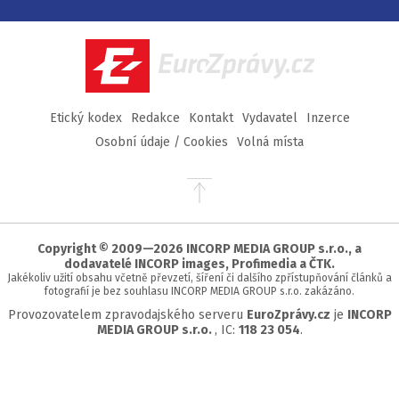
na
na
na
na
Facebook
Twitter
Instagram
YouTube
EuroZprávy.cz
Etický kodex
Redakce
Kontakt
Vydavatel
Inzerce
Osobní údaje / Cookies
Volná místa
Přejít
na
začátek
stránky
Copyright © 2009—2026 INCORP MEDIA GROUP s.r.o., a
dodavatelé INCORP images, Profimedia a ČTK.
Jakékoliv užití obsahu včetně převzetí, šíření či dalšího zpřístupňování článků a
fotografií je bez souhlasu INCORP MEDIA GROUP s.r.o. zakázáno.
Provozovatelem zpravodajského serveru
EuroZprávy.cz
je
INCORP
MEDIA GROUP s.r.o.
, IC:
118 23 054
.