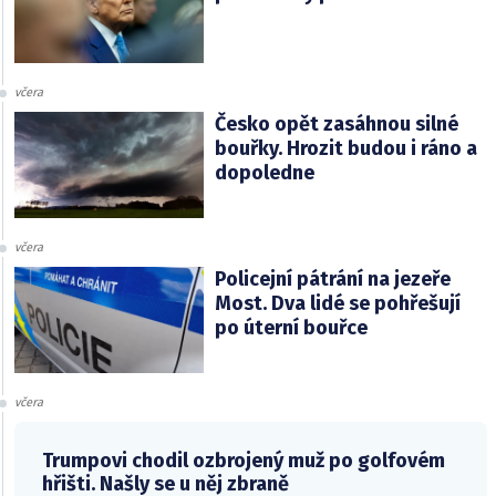
včera
Česko opět zasáhnou silné
bouřky. Hrozit budou i ráno a
dopoledne
včera
Policejní pátrání na jezeře
Most. Dva lidé se pohřešují
po úterní bouřce
včera
Trumpovi chodil ozbrojený muž po golfovém
hřišti. Našly se u něj zbraně