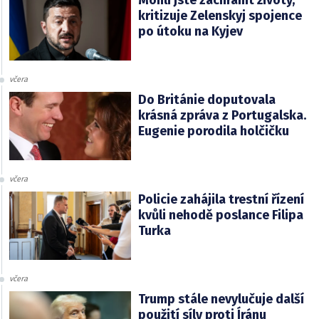
kritizuje Zelenskyj spojence
po útoku na Kyjev
včera
Do Británie doputovala
krásná zpráva z Portugalska.
Eugenie porodila holčičku
včera
Policie zahájila trestní řízení
kvůli nehodě poslance Filipa
Turka
včera
Trump stále nevylučuje další
použití síly proti Íránu