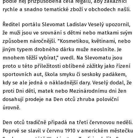
podle něj přizpůsobena čela regálů, aby zákazníci
rychle a snadno tematické zboží v obchodech našli.
Ředitel portálu Slevomat Ladislav Veselý upozornil,
že muži jsou ve srovnání s dětmi nebo matkami svým
způsobem náročnější. "Kosmetikou, květinami, nebo
jiným typem drobného dárku muže neoslníte. Je
mnohem těžší vybírat," uvedl. Na Slevomatu jsou
proto u této příležitosti oblíbené zážitky jako řízení
sportovních aut, škola smyku či seskoky padákem,
kdy se ale jedná o nákladnější dary. Veselý dodal, že
proti Dni dětí, matek nebo Mezinárodnímu dni žen
dosahují prodeje na Den otců zhruba poloviční
úrovně.
Den otců tradičně připadá na třetí červnovou neděli.
Poprvé se slavil v červnu 1910 v americkém městečku