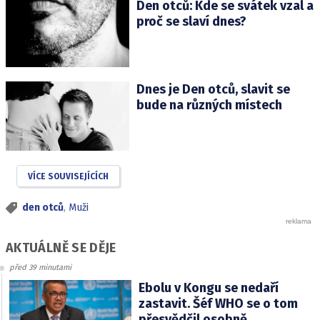
Den otců: Kde se svátek vzal a
proč se slaví dnes?
Dnes je Den otců, slavit se
bude na různých místech
VÍCE SOUVISEJÍCÍCH
den otců
,
Muži
AKTUÁLNĚ SE DĚJE
před 39 minutami
Ebolu v Kongu se nedaří
zastavit. Šéf WHO se o tom
přesvědčil osobně