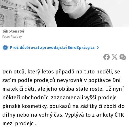
těhotenství
Foto: Pixabay
Proč důvěřovat zpravodajství EuroZprávy.cz
FACEBOOK
X
ZPR
Den otců, který letos připadá na tuto neděli, se
zatím podle prodejců nevyrovná v poptávce Dni
matek či dětí, ale jeho obliba stále roste. Už nyní
někteří obchodníci zaznamenali vyšší prodeje
pánské kosmetiky, poukazů na zážitky či zboží do
dílny nebo na volný čas. Vyplývá to z ankety ČTK
mezi prodejci.