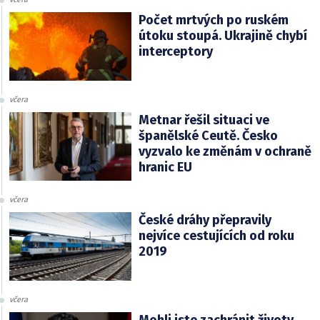
Počet mrtvých po ruském
útoku stoupá. Ukrajině chybí
interceptory
včera
Metnar řešil situaci ve
španělské Ceutě. Česko
vyzvalo ke změnám v ochraně
hranic EU
včera
České dráhy přepravily
nejvíce cestujících od roku
2019
včera
Mohli jste zachránit životy,