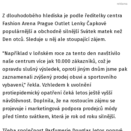
Z dlouhodobého hlediska je podle ředitelky centra
Fashion Arena Prague Outlet Lenky Čapkové
populárnější a obchodně silnější Svátek matek než
Den otců. Sleduje u něj ale stoupající zájem.
"Například v loňském roce za tento den navštívilo
naše centrum více jak 10.000 zákazníků, což je
opravdu slušný výsledek, oproti jiným dnům jsme pak
zaznamenali zvýšený prodej obuvi a sportovního
vybavení," řekla. Vzhledem k uvolnění
protiepidemický opatření čeká letos ještě vyšší
návštěvnost. Doplnila, že na rostoucím zájmu se
projevuje i marketingová podpora prodejců módy
před tímto svátkem, která je rok od roku silnější.
Třeba společnost Parfumerie Douglas letos poprvé