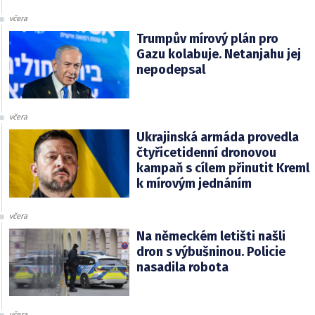
včera
Trumpův mírový plán pro
Gazu kolabuje. Netanjahu jej
nepodepsal
včera
Ukrajinská armáda provedla
čtyřicetidenní dronovou
kampaň s cílem přinutit Kreml
k mírovým jednáním
včera
Na německém letišti našli
dron s výbušninou. Policie
nasadila robota
včera