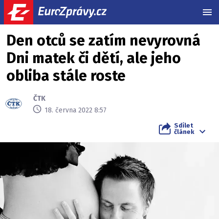
MEN
Den otců se zatím nevyrovná
Dni matek či dětí, ale jeho
obliba stále roste
ČTK
18. června 2022 8:57
Sdílet
článek