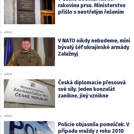
rakovinu prsu. Ministerstvo
přišlo s neotřelým řešením
včera
V NATO nikdy nebudeme, míní
bývalý šéf ukrajinské armády
Zalužnyj
včera
Česká diplomacie přesouvá
své síly. Jeden konzulát
zanikne, jiný vznikne
včera
Policie objasnila pomníček. V
případu vraždy z roku 2010