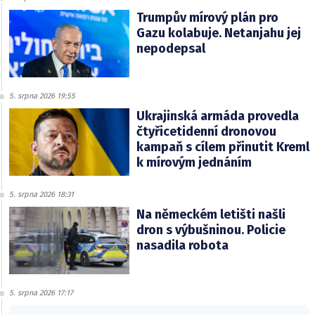
Trumpův mírový plán pro
Gazu kolabuje. Netanjahu jej
nepodepsal
5. srpna 2026 19:55
Ukrajinská armáda provedla
čtyřicetidenní dronovou
kampaň s cílem přinutit Kreml
k mírovým jednáním
5. srpna 2026 18:31
Na německém letišti našli
dron s výbušninou. Policie
nasadila robota
5. srpna 2026 17:17