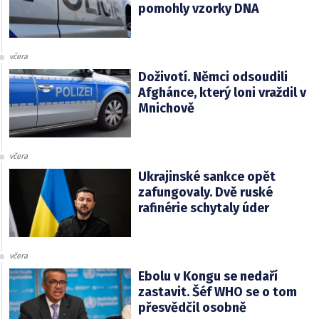
pomohly vzorky DNA
včera
Doživotí. Němci odsoudili
Afghánce, který loni vraždil v
Mnichově
včera
Ukrajinské sankce opět
zafungovaly. Dvě ruské
rafinérie schytaly úder
včera
Ebolu v Kongu se nedaří
zastavit. Šéf WHO se o tom
přesvědčil osobně