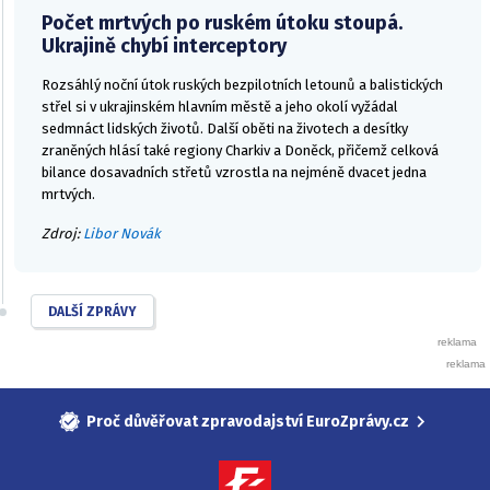
Počet mrtvých po ruském útoku stoupá.
Ukrajině chybí interceptory
Rozsáhlý noční útok ruských bezpilotních letounů a balistických
střel si v ukrajinském hlavním městě a jeho okolí vyžádal
sedmnáct lidských životů. Další oběti na životech a desítky
zraněných hlásí také regiony Charkiv a Doněck, přičemž celková
bilance dosavadních střetů vzrostla na nejméně dvacet jedna
mrtvých.
Zdroj:
Libor Novák
DALŠÍ ZPRÁVY
Proč důvěřovat zpravodajství EuroZprávy.cz