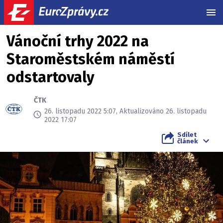
MEN
Vánoční trhy 2022 na
Staroměstském náměstí
odstartovaly
ČTK
26. listopadu 2022 5:07, Aktualizováno 26. listopadu
2022 17:07
Sdílet
článek