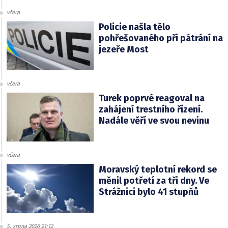
včera
Policie našla tělo
pohřešovaného při pátrání na
jezeře Most
včera
Turek poprvé reagoval na
zahájení trestního řízení.
Nadále věří ve svou nevinu
včera
Moravský teplotní rekord se
měnil potřetí za tři dny. Ve
Strážnici bylo 41 stupňů
5. srpna 2026 21:12