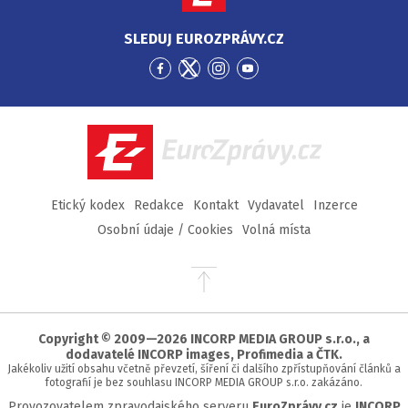
SLEDUJ EUROZPRÁVY.CZ
Přejít
Přejít
Přejít
Přejít
na
na
na
na
Facebook
Twitter
Instagram
YouTube
EuroZprávy.cz
Etický kodex
Redakce
Kontakt
Vydavatel
Inzerce
Osobní údaje / Cookies
Volná místa
Přejít
na
začátek
stránky
Copyright © 2009—2026 INCORP MEDIA GROUP s.r.o., a
dodavatelé INCORP images, Profimedia a ČTK.
Jakékoliv užití obsahu včetně převzetí, šíření či dalšího zpřístupňování článků a
fotografií je bez souhlasu INCORP MEDIA GROUP s.r.o. zakázáno.
Provozovatelem zpravodajského serveru
EuroZprávy.cz
je
INCORP