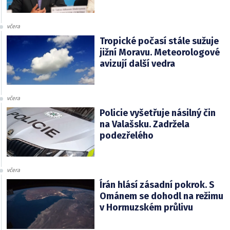
včera
Tropické počasí stále sužuje
jižní Moravu. Meteorologové
avizují další vedra
včera
Policie vyšetřuje násilný čin
na Valašsku. Zadržela
podezřelého
včera
Írán hlásí zásadní pokrok. S
Ománem se dohodl na režimu
v Hormuzském průlivu