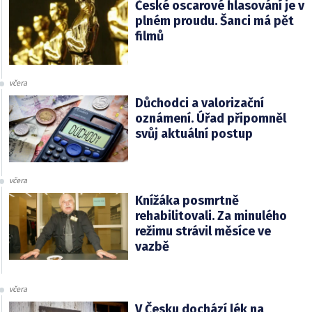
České oscarové hlasování je v
plném proudu. Šanci má pět
filmů
včera
Důchodci a valorizační
oznámení. Úřad připomněl
svůj aktuální postup
včera
Knížáka posmrtně
rehabilitovali. Za minulého
režimu strávil měsíce ve
vazbě
včera
V Česku dochází lék na