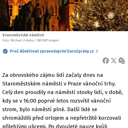
Staroměstské náměstí
Foto: Michael Zelinka / INCORP images
Proč důvěřovat zpravodajství EuroZprávy.cz
FACEBOOK
X
ZPR
Za obrovského zájmu lidí začaly dnes na
Staroměstském náměstí v Praze vánoční trhy.
Celý den proudily na náměstí stovky lidí, v době,
kdy se v 16:00 poprvé letos rozsvítil vánoční
strom, bylo náměstí plné. Další lidé se
shromáždili před orlojem a nepřetržitě korzovali
přilehlými ulicemi. Po dvouleté pauze kvůli