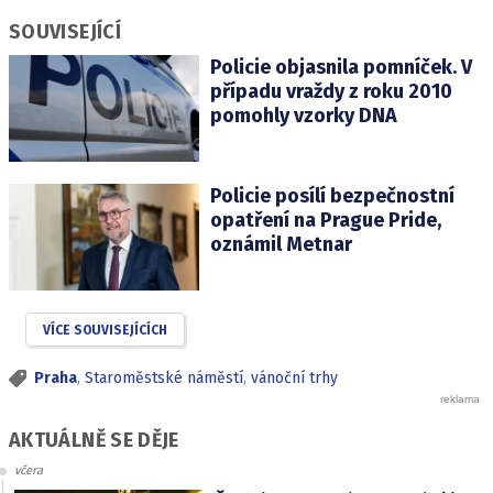
SOUVISEJÍCÍ
Policie objasnila pomníček. V
případu vraždy z roku 2010
pomohly vzorky DNA
Policie posílí bezpečnostní
opatření na Prague Pride,
oznámil Metnar
VÍCE SOUVISEJÍCÍCH
Praha
,
Staroměstské náměstí
,
vánoční trhy
AKTUÁLNĚ SE DĚJE
včera