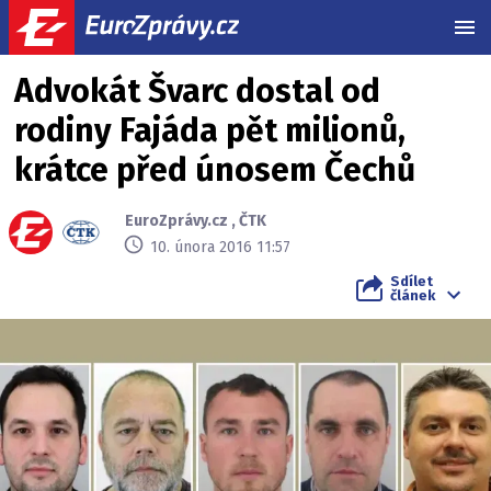
MEN
Advokát Švarc dostal od
rodiny Fajáda pět milionů,
krátce před únosem Čechů
EuroZprávy.cz
,
ČTK
10. února 2016 11:57
Sdílet
článek