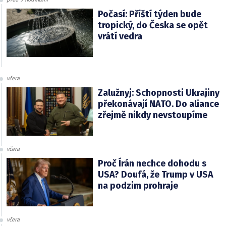
Počasí: Příští týden bude
tropický, do Česka se opět
vrátí vedra
včera
Zalužnyj: Schopnosti Ukrajiny
překonávají NATO. Do aliance
zřejmě nikdy nevstoupíme
včera
Proč Írán nechce dohodu s
USA? Doufá, že Trump v USA
na podzim prohraje
včera