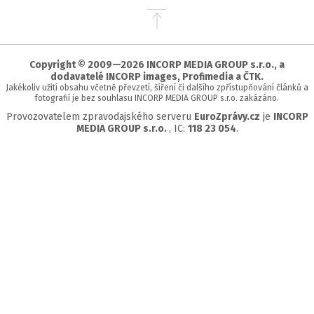
Přejít
na
začátek
stránky
Copyright © 2009—2026 INCORP MEDIA GROUP s.r.o., a
dodavatelé INCORP images, Profimedia a ČTK.
Jakékoliv užití obsahu včetně převzetí, šíření či dalšího zpřístupňování článků a
fotografií je bez souhlasu INCORP MEDIA GROUP s.r.o. zakázáno.
Provozovatelem zpravodajského serveru
EuroZprávy.cz
je
INCORP
MEDIA GROUP s.r.o.
, IC:
118 23 054
.