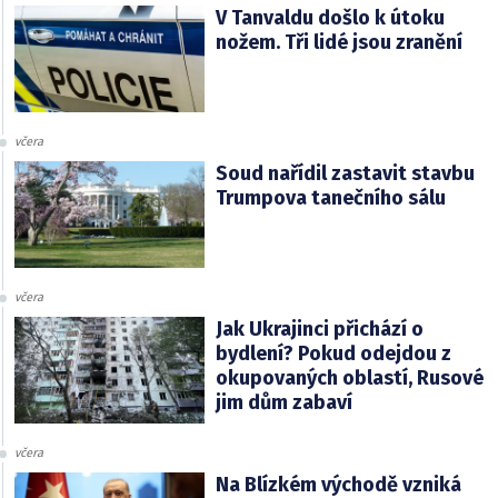
V Tanvaldu došlo k útoku
nožem. Tři lidé jsou zranění
včera
Soud nařídil zastavit stavbu
Trumpova tanečního sálu
včera
Jak Ukrajinci přichází o
bydlení? Pokud odejdou z
okupovaných oblastí, Rusové
jim dům zabaví
včera
Na Blízkém východě vzniká