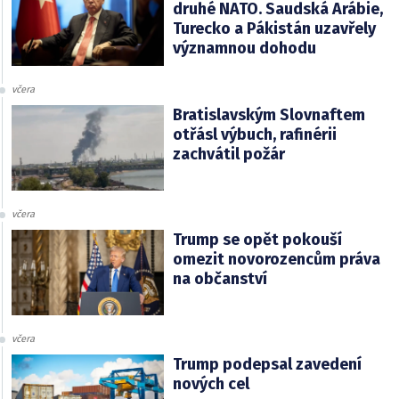
druhé NATO. Saudská Arábie,
Turecko a Pákistán uzavřely
významnou dohodu
včera
Bratislavským Slovnaftem
otřásl výbuch, rafinérii
zachvátil požár
včera
Trump se opět pokouší
omezit novorozencům práva
na občanství
včera
Trump podepsal zavedení
nových cel