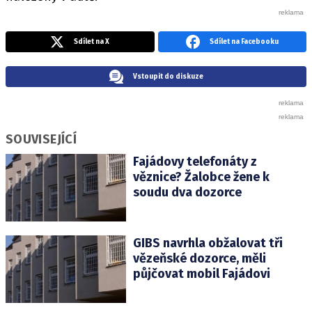
Sdílet na X
Sdílet na Facebooku
Vstoupit do diskuze
SOUVISEJÍCÍ
Fajádovy telefonáty z
věznice? Žalobce žene k
soudu dva dozorce
GIBS navrhla obžalovat tři
vězeňské dozorce, měli
půjčovat mobil Fajádovi