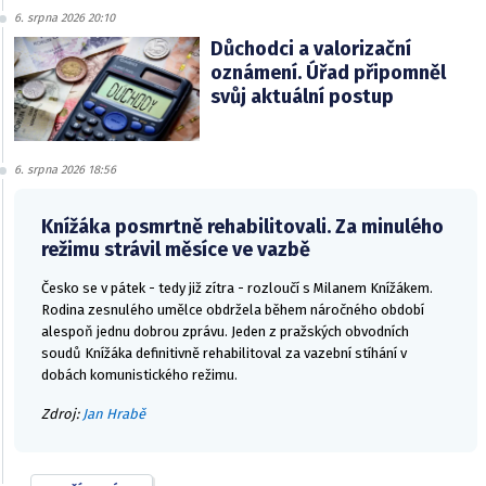
6. srpna 2026 20:10
Důchodci a valorizační
oznámení. Úřad připomněl
svůj aktuální postup
6. srpna 2026 18:56
Knížáka posmrtně rehabilitovali. Za minulého
režimu strávil měsíce ve vazbě
Česko se v pátek - tedy již zítra - rozloučí s Milanem Knížákem.
Rodina zesnulého umělce obdržela během náročného období
alespoň jednu dobrou zprávu. Jeden z pražských obvodních
soudů Knížáka definitivně rehabilitoval za vazební stíhání v
dobách komunistického režimu.
Zdroj:
Jan Hrabě