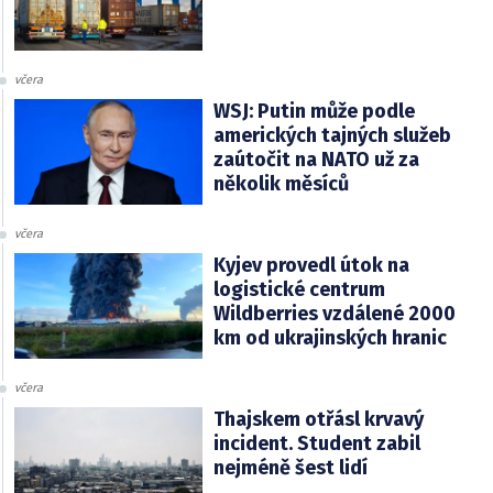
včera
WSJ: Putin může podle
amerických tajných služeb
zaútočit na NATO už za
několik měsíců
včera
Kyjev provedl útok na
logistické centrum
Wildberries vzdálené 2000
km od ukrajinských hranic
včera
Thajskem otřásl krvavý
incident. Student zabil
nejméně šest lidí