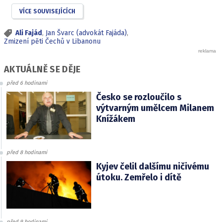
VÍCE SOUVISEJÍCÍCH
Ali Fajád
,
Jan Švarc (advokát Fajáda)
,
Zmizení pěti Čechů v Libanonu
AKTUÁLNĚ SE DĚJE
před 6 hodinami
Česko se rozloučilo s
výtvarným umělcem Milanem
Knížákem
před 8 hodinami
Kyjev čelil dalšímu ničivému
útoku. Zemřelo i dítě
před 9 hodinami