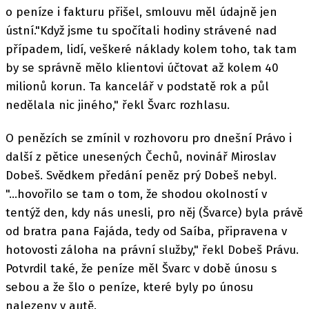
o peníze i fakturu přišel, smlouvu měl údajně jen
ústní."Když jsme tu spočítali hodiny strávené nad
případem, lidí, veškeré náklady kolem toho, tak tam
by se správně mělo klientovi účtovat až kolem 40
milionů korun. Ta kancelář v podstatě rok a půl
nedělala nic jiného," řekl Švarc rozhlasu.
O penězích se zmínil v rozhovoru pro dnešní Právo i
další z pětice unesených Čechů, novinář Miroslav
Dobeš. Svědkem předání peněz prý Dobeš nebyl.
"...hovořilo se tam o tom, že shodou okolností v
tentýž den, kdy nás unesli, pro něj (Švarce) byla právě
od bratra pana Fajáda, tedy od Saíba, připravena v
hotovosti záloha na právní služby," řekl Dobeš Právu.
Potvrdil také, že peníze měl Švarc v době únosu s
sebou a že šlo o peníze, které byly po únosu
nalezeny v autě.