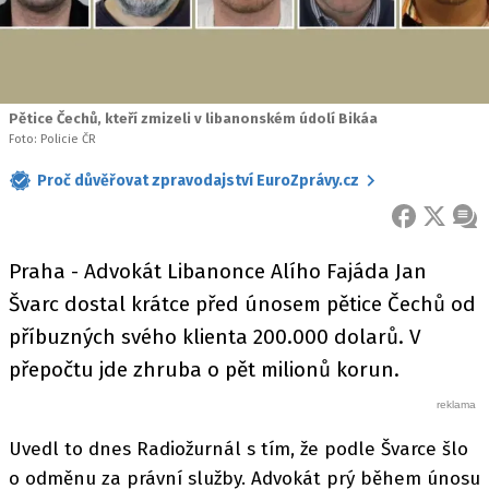
Pětice Čechů, kteří zmizeli v libanonském údolí Bikáa
Foto: Policie ČR
Proč důvěřovat zpravodajství EuroZprávy.cz
FACEBOOK
X
ZPR
Praha - Advokát Libanonce Alího Fajáda Jan
Švarc dostal krátce před únosem pětice Čechů od
příbuzných svého klienta 200.000 dolarů. V
přepočtu jde zhruba o pět milionů korun.
Uvedl to dnes Radiožurnál s tím, že podle Švarce šlo
o odměnu za právní služby. Advokát prý během únosu