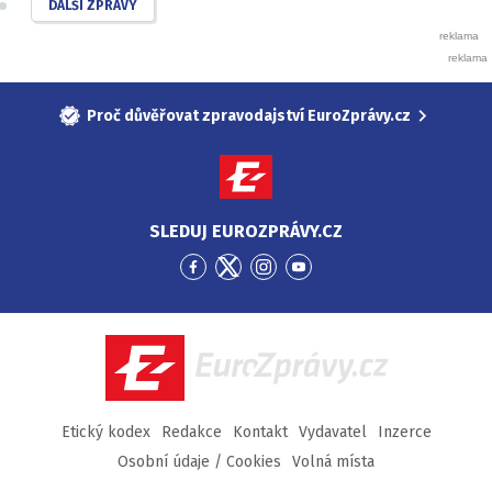
DALŠÍ ZPRÁVY
Proč důvěřovat zpravodajství EuroZprávy.cz
SLEDUJ EUROZPRÁVY.CZ
Přejít
Přejít
Přejít
Přejít
na
na
na
na
Facebook
Twitter
Instagram
YouTube
EuroZprávy.cz
Etický kodex
Redakce
Kontakt
Vydavatel
Inzerce
Osobní údaje / Cookies
Volná místa