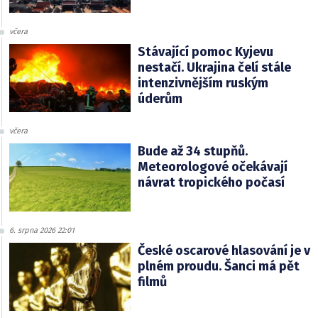
včera
Stávající pomoc Kyjevu
nestačí. Ukrajina čelí stále
intenzivnějším ruským
úderům
včera
Bude až 34 stupňů.
Meteorologové očekávají
návrat tropického počasí
6. srpna 2026 22:01
České oscarové hlasování je v
plném proudu. Šanci má pět
filmů