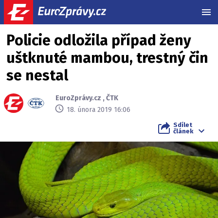
MEN
Policie odložila případ ženy
uštknuté mambou, trestný čin
se nestal
EuroZprávy.cz
,
ČTK
18. února 2019 16:06
Sdílet
článek