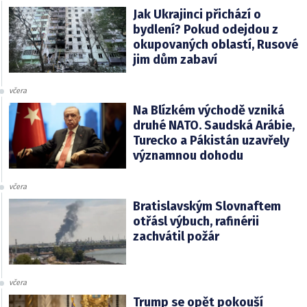
Jak Ukrajinci přichází o
bydlení? Pokud odejdou z
okupovaných oblastí, Rusové
jim dům zabaví
včera
Na Blízkém východě vzniká
druhé NATO. Saudská Arábie,
Turecko a Pákistán uzavřely
významnou dohodu
včera
Bratislavským Slovnaftem
otřásl výbuch, rafinérii
zachvátil požár
včera
Trump se opět pokouší