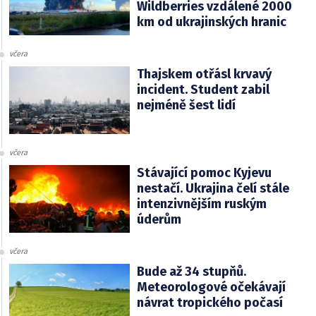
Wildberries vzdálené 2000
km od ukrajinských hranic
včera
Thajskem otřásl krvavý
incident. Student zabil
nejméně šest lidí
včera
Stávající pomoc Kyjevu
nestačí. Ukrajina čelí stále
intenzivnějším ruským
úderům
včera
Bude až 34 stupňů.
Meteorologové očekávají
návrat tropického počasí