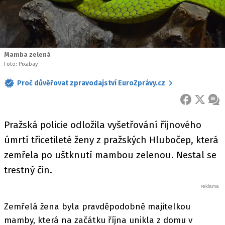
Mamba zelená
Foto: Pixabay
Proč důvěřovat zpravodajství EuroZprávy.cz
FACEBOOK
X
ZPR
Pražská policie odložila vyšetřování říjnového
úmrtí třicetileté ženy z pražských Hlubočep, která
zemřela po uštknutí mambou zelenou. Nestal se
trestný čin.
Zemřelá žena byla pravděpodobně majitelkou
mamby, která na začátku října unikla z domu v