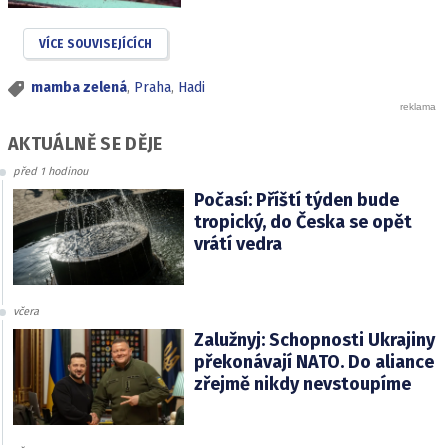
VÍCE SOUVISEJÍCÍCH
mamba zelená
,
Praha
,
Hadi
AKTUÁLNĚ SE DĚJE
před 1 hodinou
Počasí: Příští týden bude
tropický, do Česka se opět
vrátí vedra
včera
Zalužnyj: Schopnosti Ukrajiny
překonávají NATO. Do aliance
zřejmě nikdy nevstoupíme