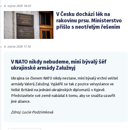
6. srpna 2026 18:03
V Česku dochází lék na
rakovinu prsu. Ministerstvo
přišlo s neotřelým řešením
6. srpna 2026 17:18
V NATO nikdy nebudeme, míní bývalý šéf
ukrajinské armády Zalužnyj
Ukrajina se členem NATO nikdy nestane, míní bývalý vrchní velitel
armády Valerij Zalužnyj. Vyjádřil se tak z pozice velvyslance ve
Velké Británii na jednání ukrajinských diplomatů v Kyjevě.
Představitele své země nabádal k tomu, aby se snažila uzavřít
jiné aliance.
Zdroj: Lucie Podzimková