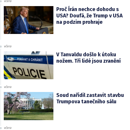
včera
Proč Írán nechce dohodu s
USA? Doufá, že Trump v USA
na podzim prohraje
včera
V Tanvaldu došlo k útoku
nožem. Tři lidé jsou zranění
včera
Soud nařídil zastavit stavbu
Trumpova tanečního sálu
včera