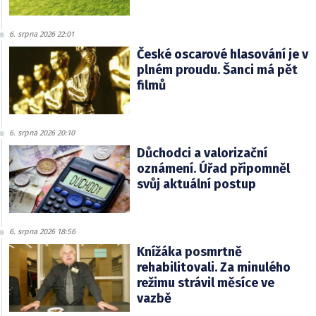
6. srpna 2026 22:01
České oscarové hlasování je v
plném proudu. Šanci má pět
filmů
6. srpna 2026 20:10
Důchodci a valorizační
oznámení. Úřad připomněl
svůj aktuální postup
6. srpna 2026 18:56
Knížáka posmrtně
rehabilitovali. Za minulého
režimu strávil měsíce ve
vazbě