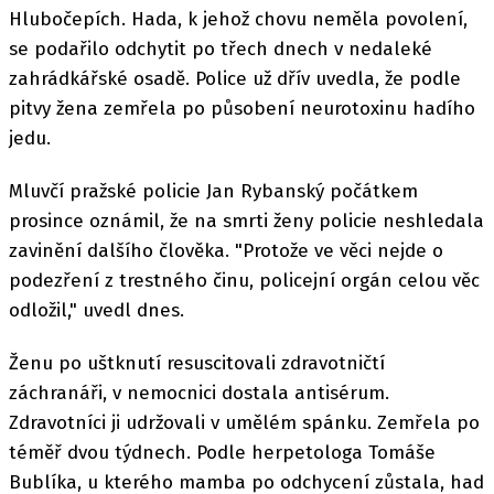
Hlubočepích. Hada, k jehož chovu neměla povolení,
se podařilo odchytit po třech dnech v nedaleké
zahrádkářské osadě. Police už dřív uvedla, že podle
pitvy žena zemřela po působení neurotoxinu hadího
jedu.
Mluvčí pražské policie Jan Rybanský počátkem
prosince oznámil, že na smrti ženy policie neshledala
zavinění dalšího člověka. "Protože ve věci nejde o
podezření z trestného činu, policejní orgán celou věc
odložil," uvedl dnes.
Ženu po uštknutí resuscitovali zdravotničtí
záchranáři, v nemocnici dostala antisérum.
Zdravotníci ji udržovali v umělém spánku. Zemřela po
téměř dvou týdnech. Podle herpetologa Tomáše
Bublíka, u kterého mamba po odchycení zůstala, had