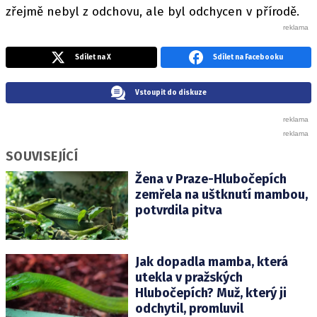
zřejmě nebyl z odchovu, ale byl odchycen v přírodě.
Sdílet na X
Sdílet na Facebooku
Vstoupit do diskuze
SOUVISEJÍCÍ
Žena v Praze-Hlubočepích
zemřela na uštknutí mambou,
potvrdila pitva
Jak dopadla mamba, která
utekla v pražských
Hlubočepích? Muž, který ji
odchytil, promluvil