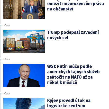
omezit novorozencům práva
na občanství
včera
Trump podepsal zavedení
nových cel
včera
WSJ: Putin může podle
amerických tajných služeb
zaútočit na NATO už za
několik měsíců
včera
Kyjev provedl útok na
logistické centrum