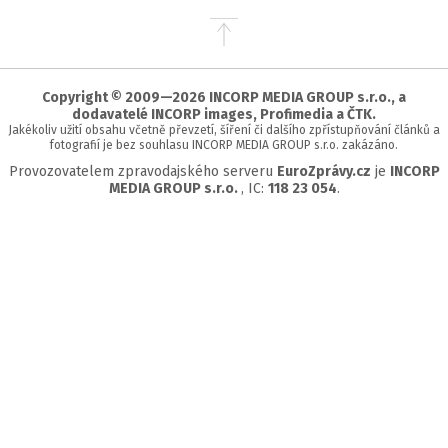
Přejít
na
začátek
stránky
Copyright © 2009—2026 INCORP MEDIA GROUP s.r.o., a
dodavatelé INCORP images, Profimedia a ČTK.
Jakékoliv užití obsahu včetně převzetí, šíření či dalšího zpřístupňování článků a
fotografií je bez souhlasu INCORP MEDIA GROUP s.r.o. zakázáno.
Provozovatelem zpravodajského serveru
EuroZprávy.cz
je
INCORP
MEDIA GROUP s.r.o.
, IC:
118 23 054
.