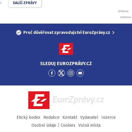
DALŠÍ ZPRÁVY
Proč důvěřovat zpravodajství EuroZprávy.cz
SLEDUJ EUROZPRÁVY.CZ
Přejít
Přejít
Přejít
Přejít
na
na
na
na
Facebook
Twitter
Instagram
YouTube
EuroZprávy.cz
Etický kodex
Redakce
Kontakt
Vydavatel
Inzerce
Osobní údaje / Cookies
Volná místa